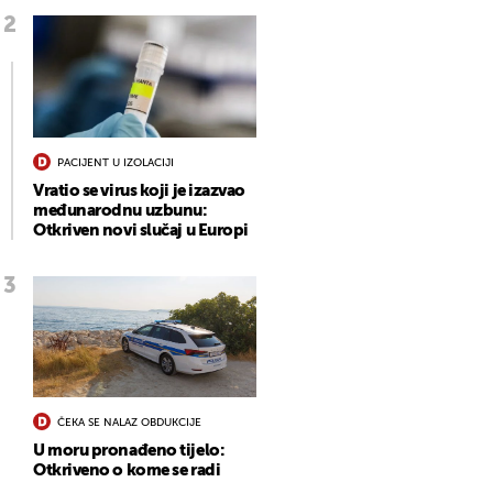
PACIJENT U IZOLACIJI
Vratio se virus koji je izazvao
međunarodnu uzbunu:
Otkriven novi slučaj u Europi
ČEKA SE NALAZ OBDUKCIJE
U moru pronađeno tijelo:
Otkriveno o kome se radi