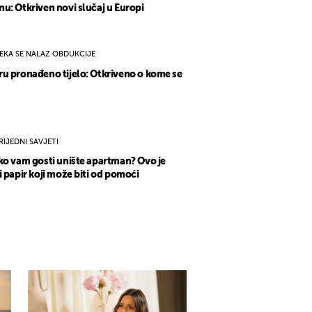
u: Otkriven novi slučaj u Europi
EKA SE NALAZ OBDUKCIJE
u pronađeno tijelo: Otkriveno o kome se
RIJEDNI SAVJETI
ko vam gosti unište apartman? Ovo je
i papir koji može biti od pomoći