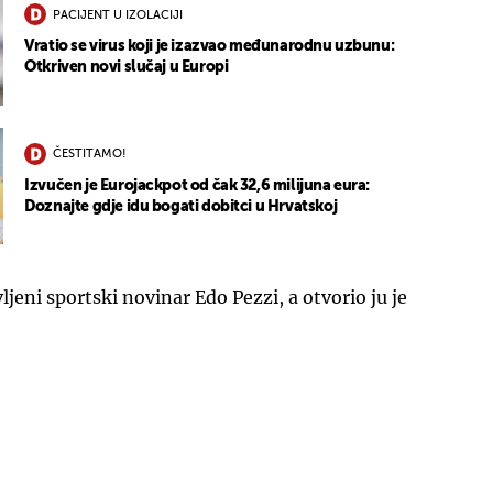
PACIJENT U IZOLACIJI
Vratio se virus koji je izazvao međunarodnu uzbunu:
Otkriven novi slučaj u Europi
ČESTITAMO!
Izvučen je Eurojackpot od čak 32,6 milijuna eura:
Doznajte gdje idu bogati dobitci u Hrvatskoj
vljeni sportski novinar Edo Pezzi, a otvorio ju je