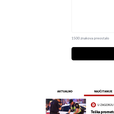
1500 znakova preostalo
AKTUALNO
NAJČITANIJE
U ZAGORJU
Teška promet