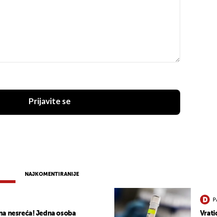
Prijavite se
NAJKOMENTIRANIJE
P
na nesreća! Jedna osoba
Vrati