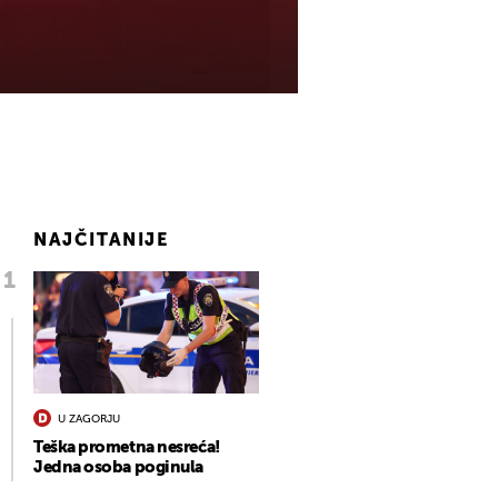
NAJČITANIJE
U ZAGORJU
Teška prometna nesreća!
Jedna osoba poginula