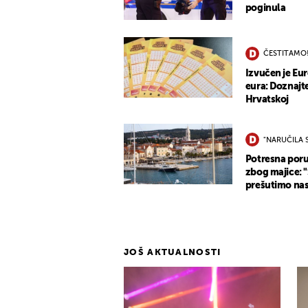
poginula
ČESTITAMO
Izvučen je Eur
eura: Doznajte
Hrvatskoj
"NARUČILA 
Potresna poruk
zbog majice: 
prešutimo nas
JOŠ AKTUALNOSTI