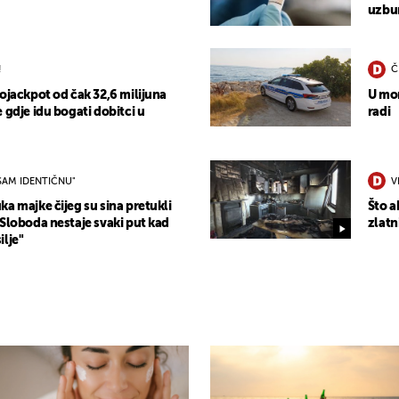
uzbun
!
Č
ojackpot od čak 32,6 milijuna
U mor
 gdje idu bogati dobitci u
radi
SAM IDENTIČNU"
V
a majke čijeg su sina pretukli
Što a
"Sloboda nestaje svaki put kad
zlatn
ilje"