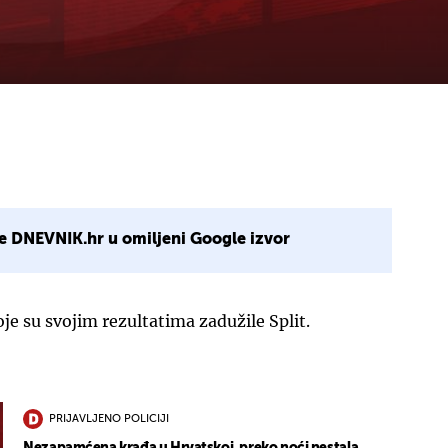
e DNEVNIK.hr u omiljeni Google izvor
je su svojim rezultatima zadužile Split.
PRIJAVLJENO POLICIJI
Nezapamćena krađa u Hrvatskoj, preko noći nestala