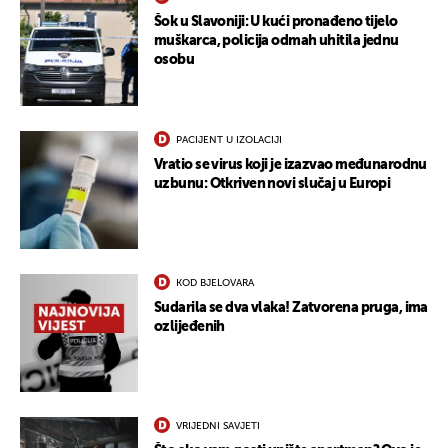
Šok u Slavoniji: U kući pronađeno tijelo
muškarca, policija odmah uhitila jednu
osobu
PACIJENT U IZOLACIJI
Vratio se virus koji je izazvao međunarodnu
uzbunu: Otkriven novi slučaj u Europi
KOD BJELOVARA
Sudarila se dva vlaka! Zatvorena pruga, ima
ozlijeđenih
UKLJUČITE NOTIFIKACIJE
VRIJEDNI SAVJETI