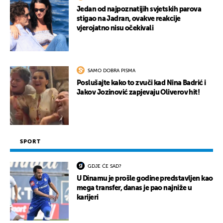
Jedan od najpoznatijih svjetskih parova
stigao na Jadran, ovakve reakcije
vjerojatno nisu očekivali
SAMO DOBRA PISMA
Poslušajte kako to zvuči kad Nina Badrić i
Jakov Jozinović zapjevaju Oliverov hit!
SPORT
GDJE ĆE SAD?
U Dinamu je prošle godine predstavljen kao
mega transfer, danas je pao najniže u
karijeri