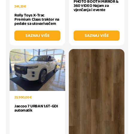
PHOTO BOOTH MIRROR &
360 VIDEO Najam za
341,33 €
vjenčanja i evente
Rolly Toys X-Trac
Premium Claas traktor na
pedale sa utovarivačem
SAZNAJ VIŠE
SAZNAJ VIŠE
25.990,00 €
Jaecoo 7 URBAN 1.6T-GDI
automatik