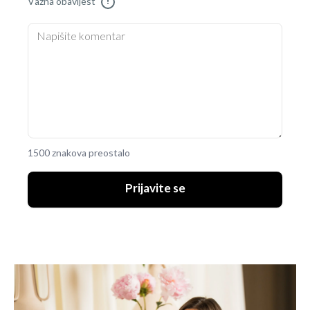
Važna obavijest
!
1500 znakova preostalo
Prijavite se