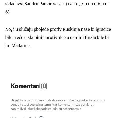
svladavši Sandru Paović sa 3-1 (12-10, 7-11, 11-6, 11-
6).
No, i u slučaju pbojede protiv Ruskinja naše bi igračice
bile treće u skupini i protivnice u osmini finala bile bi
im Mađarice.
Komentari
(0)
Uključite se u raspravu – podijelite svoje mišljenje, postavite pitanja ili
ponudite svoj pogled na temu. Vaš komentar može potaknuti
zanimljiv dijalog i obogatiti zajednicu našeg portala.