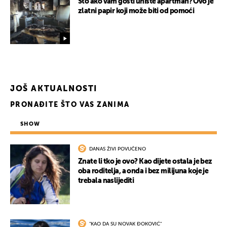
Što ako vam gosti unište apartman? Ovo je
zlatni papir koji može biti od pomoći
JOŠ AKTUALNOSTI
PRONAĐITE ŠTO VAS ZANIMA
SHOW
DANAS ŽIVI POVUČENO
Znate li tko je ovo? Kao dijete ostala je bez
oba roditelja, a onda i bez milijuna koje je
trebala naslijediti
"KAO DA SU NOVAK ĐOKOVIĆ"