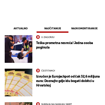
AKTUALNO
NAJČITANIJE
NAJKOMENTIRANIJE
U ZAGORJU
Teška prometna nesreća! Jedna osoba
poginula
ČESTITAMO!
Izvučen je Eurojackpot od čak 32,6 milijuna
eura: Doznajte gdje idu bogati dobitci u
Hrvatskoj
SUMNJA NA NASILNU SMRT