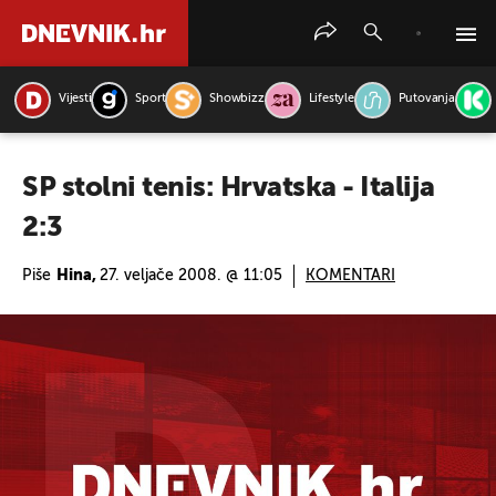
Vijesti
Sport
Showbizz
Lifestyle
Putovanja
PRETRAŽITE VIJESTI
SP stolni tenis: Hrvatska - Italija
2:3
Piše
Hina,
27. veljače 2008. @ 11:05
KOMENTARI