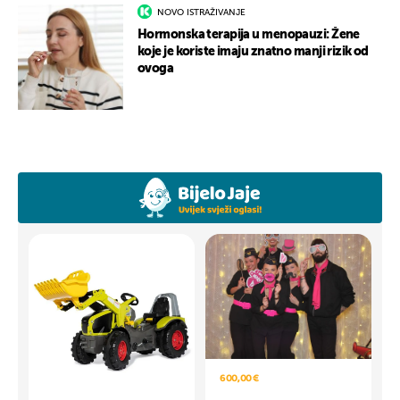
NOVO ISTRAŽIVANJE
Hormonska terapija u menopauzi: Žene
koje je koriste imaju znatno manji rizik od
ovoga
600,00 €