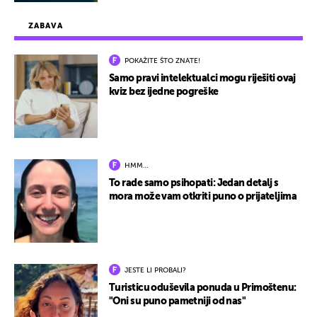
ZABAVA
POKAŽITE ŠTO ZNATE!
Samo pravi intelektualci mogu riješiti ovaj
kviz bez ijedne pogreške
HMM…
To rade samo psihopati: Jedan detalj s
mora može vam otkriti puno o prijateljima
JESTE LI PROBALI?
Turisticu oduševila ponuda u Primoštenu:
"Oni su puno pametniji od nas"