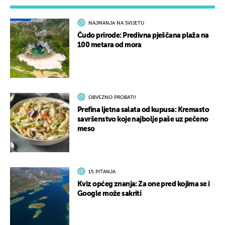
NAJMANJA NA SVIJETU
Čudo prirode: Predivna pješčana plaža na
100 metara od mora
OBVEZNO PROBATI!
Prefina ljetna salata od kupusa: Kremasto
savršenstvo koje najbolje paše uz pečeno
meso
15 PITANJA
Kviz općeg znanja: Za one pred kojima se i
Google može sakriti