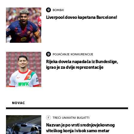
BOMBA!
Liverpool doveo kapetana Barcelone!
POJAČANJE KONKURENCIJE
Rijeka dovela napadača iz Bundeslige,
igrao je za dvije reprezentacije
NOVAC
TREĆI UNIKATNI BUGATTI
Nazvan je po vrsti srednjovjekovnog
viteškog konja i visok samo metar