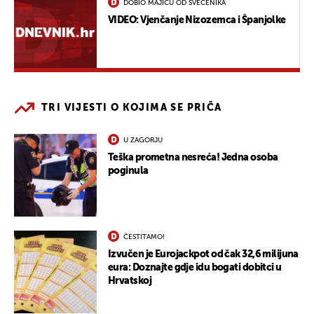
DOBIO MAJICU OD SVEĆENIKA
VIDEO: Vjenčanje Nizozemca i Španjolke
TRI VIJESTI O KOJIMA SE PRIČA
U ZAGORJU
Teška prometna nesreća! Jedna osoba
poginula
ČESTITAMO!
Izvučen je Eurojackpot od čak 32,6 milijuna
eura: Doznajte gdje idu bogati dobitci u
Hrvatskoj