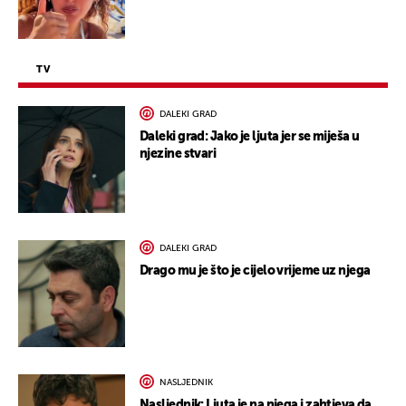
TV
DALEKI GRAD
Daleki grad: Jako je ljuta jer se miješa u
njezine stvari
DALEKI GRAD
Drago mu je što je cijelo vrijeme uz njega
NASLJEDNIK
Nasljednik: Ljuta je na njega i zahtjeva da