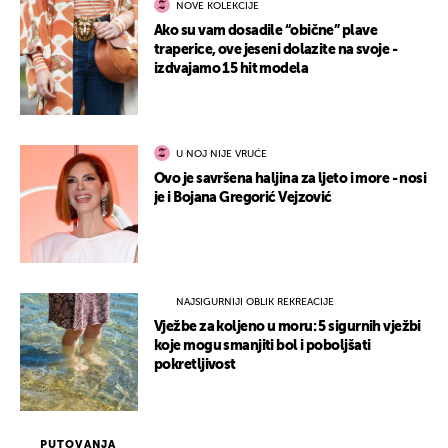
NOVE KOLEKCIJE
Ako su vam dosadile “obične” plave
traperice, ove jeseni dolazite na svoje -
izdvajamo 15 hit modela
U NOJ NIJE VRUĆE
Ovo je savršena haljina za ljeto i more - nosi
je i Bojana Gregorić Vejzović
NAJSIGURNIJI OBLIK REKREACIJE
Vježbe za koljeno u moru: 5 sigurnih vježbi
koje mogu smanjiti bol i poboljšati
pokretljivost
PUTOVANJA