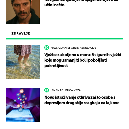
učini nešto
ZDRAVLJE
NAJSIGURNIJI OBLIK REKREACIJE
Vježbe za koljeno u moru: 5 sigurnih vježbi
koje mogu smanjiti bol i poboljšati
pokretljivost
IZNENAĐUJUĆA VEZA
Novo istraživanje otkriva zašto osobe s
depresijom drugačije reagiraju na lajkove