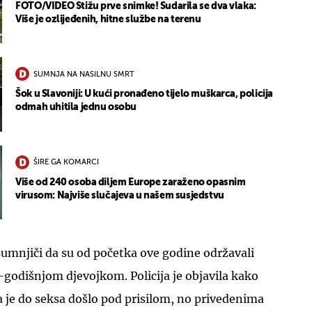
FOTO/VIDEO Stižu prve snimke! Sudarila se dva vlaka:
Više je ozlijeđenih, hitne službe na terenu
SUMNJA NA NASILNU SMRT
Šok u Slavoniji: U kući pronađeno tijelo muškarca, policija
odmah uhitila jednu osobu
ŠIRE GA KOMARCI
Više od 240 osoba diljem Europe zaraženo opasnim
virusom: Najviše slučajeva u našem susjedstvu
umnjiči da su od početka ove godine održavali
godišnjom djevojkom. Policija je objavila kako
 je do seksa došlo pod prisilom, no privedenima