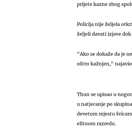
prijete kazne zbog spo
Policija nije željela ot
željeli davati izjave dok
"Ako se dokaže da je nek
oštro kažnjen," najavio
Thun se upisao u nogom
u natjecanje po skupin
devetom mjestu švicarsk
elitnom razredu.