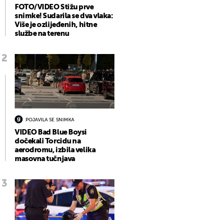
FOTO/VIDEO Stižu prve
snimke! Sudarila se dva vlaka:
Više je ozlijeđenih, hitne
službe na terenu
POJAVILA SE SNIMKA
VIDEO Bad Blue Boysi
dočekali Torcidu na
aerodromu, izbila velika
masovna tučnjava