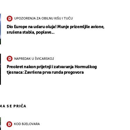
UPOZORENJA ZA OBILNU KIŠU I TUČU
Dio Europe na udaru oluja! Munje prizemljile avione,
srušena stabla, poplave...
NAPREDAK U ŠVICARSKOJ
Preokret nakon prijetnji i zatvaranja Hormuškog
tjesnaca: Završena prva runda pregovora
IMA SE PRIČA
KOD BJELOVARA