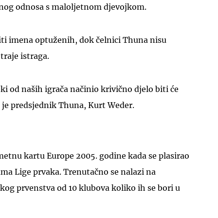
lnog odnosa s maloljetnom djevojkom.
kriti imena optuženih, dok čelnici Thuna nisu
 traje istraga.
UKLJUČITE NOTIFIKACIJE
i od naših igrača načinio krivično djelo biti će
 je predsjednik Thuna, Kurt Weder.
etnu kartu Europe 2005. godine kada se plasirao
ama Lige prvaka. Trenutačno se nalazi na
og prvenstva od 10 klubova koliko ih se bori u