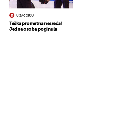
U ZAGORJU
Teška prometna nesreća!
Jedna osoba poginula