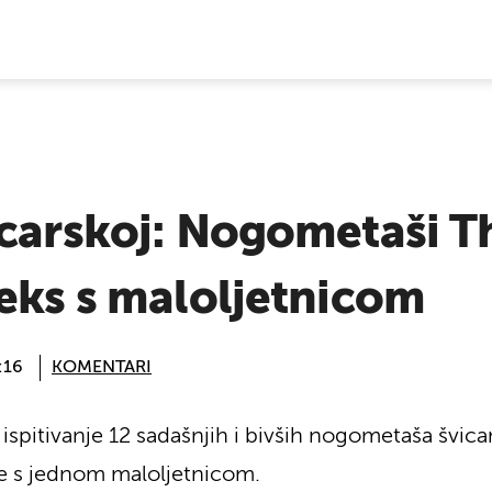
E VIJESTI
icarskoj: Nogometaši 
eks s maloljetnicom
:16
KOMENTARI
na ispitivanje 12 sadašnjih i bivših nogometaša švic
e s jednom maloljetnicom.