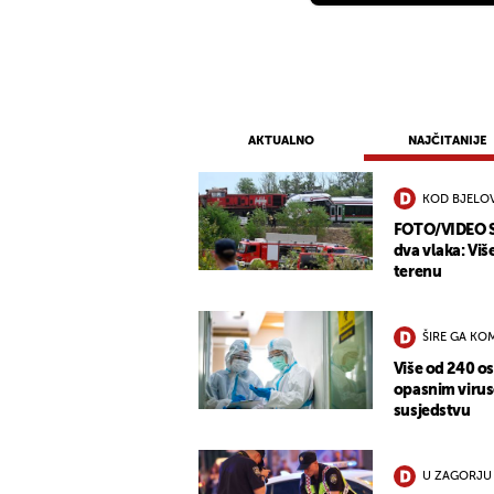
AKTUALNO
NAJČITANIJE
KOD BJELO
FOTO/VIDEO St
dva vlaka: Viš
terenu
ŠIRE GA KO
Više od 240 o
opasnim virus
susjedstvu
U ZAGORJU