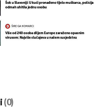
Šok u Slavoniji: U kući pronađeno tijelo muškarca, policija
odmah uhitila jednu osobu
ŠIRE GA KOMARCI
Više od 240 osoba diljem Europe zaraženo opasnim
virusom: Najviše slučajeva u našem susjedstvu
i
(0)