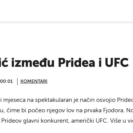
E VIJESTI
ić između Pridea i UFC
 00:01
KOMENTARI
ri mjeseca na spektakularan je način osvojio Pride
nu, čime bi počeo njegov lov na prvaka Fjodora. No
Prideov glavni konkurent, američki UFC. Više u v