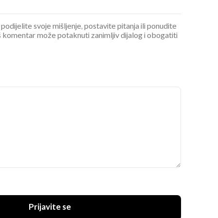
podijelite svoje mišljenje, postavite pitanja ili ponudite
 komentar može potaknuti zanimljiv dijalog i obogatiti
UKLJUČITE NOTIFIKACIJE
Prijavite se