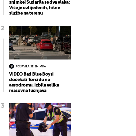
snimke! Sudarila se dva vlaka:
Više je ozlijeđenih, hitne
službe na terenu
POJAVILA SE SNIMKA
VIDEO Bad Blue Boysi
dočekali Torcidu na
aerodromu, izbila velika
masovna tučnjava