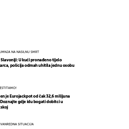
UMNJA NA NASILNU SMRT
 Slavoniji: U kući pronađeno tijelo
rca, policija odmah uhitila jednu osobu
ESTITAMO!
en je Eurojackpot od čak 32,6 milijuna
 Doznajte gdje idu bogati dobitci u
skoj
ZVANREDNA SITUACIJA