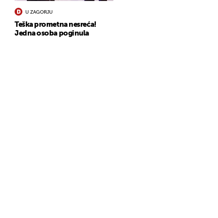
U ZAGORJU
Teška prometna nesreća!
Jedna osoba poginula