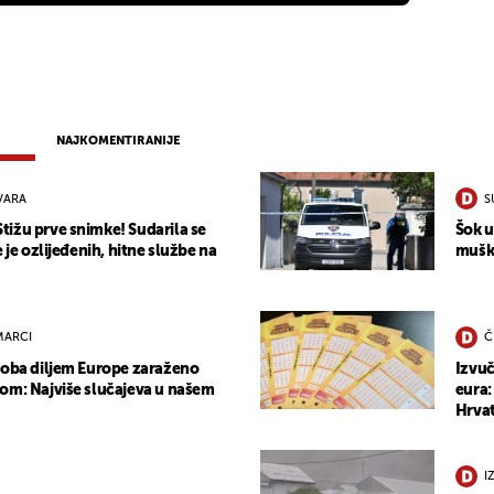
NAJKOMENTIRANIJE
VARA
S
ižu prve snimke! Sudarila se
Šok u
e je ozlijeđenih, hitne službe na
muška
MARCI
Č
soba diljem Europe zaraženo
Izvuč
om: Najviše slučajeva u našem
eura:
Hrvat
I