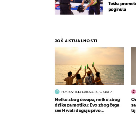
Teška promet
poginula
JOŠ AKTUALNOSTI
POKROVITELJ CARLSBERG CROATIA
Netko zbog ćevapa, netko zbog
Om
drške za motiku: Evo zbog čega
sa
sve Hrvati duguju pivo...
ti