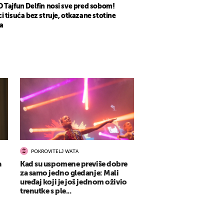
 Tajfun Delfin nosi sve pred sobom!
i tisuća bez struje, otkazane stotine
a
POKROVITELJ WATA
a
Kad su uspomene previše dobre
za samo jedno gledanje: Mali
uređaj koji je još jednom oživio
trenutke s ple...