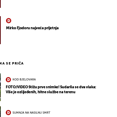
Mirko Fjodoru najveća prijetnja
IMA SE PRIČA
KOD BJELOVARA
FOTO/VIDEO Stižu prve snimke! Sudarila se dva vlaka:
Više je ozlijeđenih, hitne službe na terenu
SUMNJA NA NASILNU SMRT