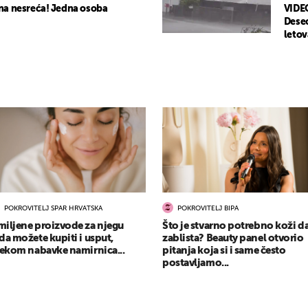
na nesreća! Jedna osoba
VIDEO
Desec
letov
POKROVITELJ SPAR HRVATSKA
POKROVITELJ BIPA
iljene proizvode za njegu
Što je stvarno potrebno koži d
da možete kupiti i usput,
zablista? Beauty panel otvorio
jekom nabavke namirnica...
pitanja koja si i same često
postavljamo...