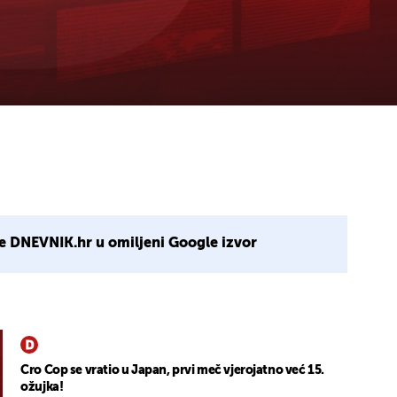
e DNEVNIK.hr u omiljeni Google izvor
Cro Cop se vratio u Japan, prvi meč vjerojatno već 15.
ožujka!