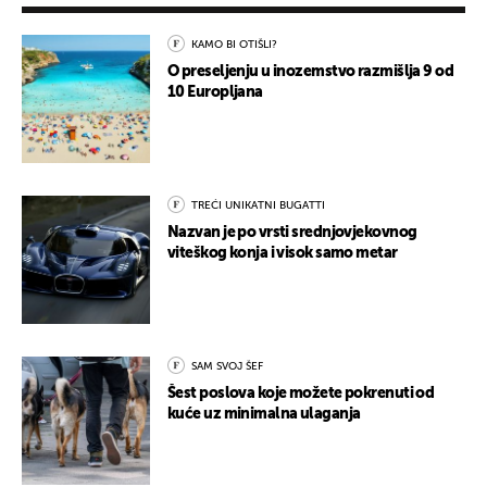
KAMO BI OTIŠLI?
O preseljenju u inozemstvo razmišlja 9 od
10 Europljana
TREĆI UNIKATNI BUGATTI
Nazvan je po vrsti srednjovjekovnog
viteškog konja i visok samo metar
SAM SVOJ ŠEF
Šest poslova koje možete pokrenuti od
kuće uz minimalna ulaganja