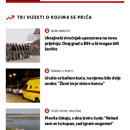
TRI VIJESTI O KOJIMA SE PRIČA
BURE BARUTA
Ukrajinski stručnjak upozorava na novu
prijetnju: Ovaj grad u BiH-u bi mogao biti
žarište
DRAMA U RIJECI
Urušio se balkon kuće, na njemu bile dvije
osobe: "Život im je visio o koncu"
STIŽU NOVE VRUĆINE
Plovila čekaju, s dna izviru čuda: "Nekad
sam se tu kupao, sad igram nogomet"