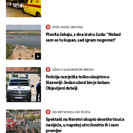
STIŽU NOVE VRUĆINE
Plovila čekaju, s dna izviru čuda: "Nekad
sam se tu kupao, sad igram nogomet"
UŽAS U SLAVONSKOM BRODU
Policija razrješila teško ubojstvo u
Slavoniji: Jedan ubod bio je koban.
Objavljeni detalji
OD METKOVIĆA DO PLOČA
Spektakl na Neretvi okupio desetke tisuća
navijača, u napetoj utrci bodrio ih i sam
premijer