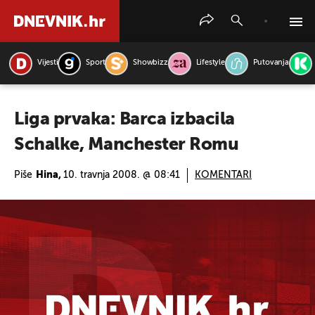
Vijesti
Sport
Showbizz
Lifestyle
Putovanja
PRETRAŽITE VIJESTI
Liga prvaka: Barca izbacila
Schalke, Manchester Romu
Piše
Hina,
10. travnja 2008. @ 08:41
KOMENTARI