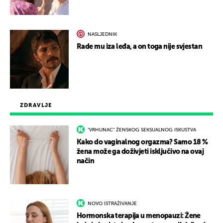
NASLJEDNIK
Rade mu iza leđa, a on toga nije svjestan
ZDRAVLJE
"VRHUNAC" ŽENSKOG SEKSUALNOG ISKUSTVA
Kako do vaginalnog orgazma? Samo 18 %
žena može ga doživjeti isključivo na ovaj
način
NOVO ISTRAŽIVANJE
Hormonska terapija u menopauzi: Žene