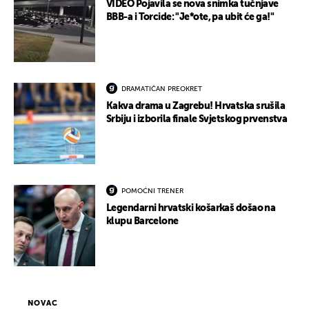
VIDEO Pojavila se nova snimka tučnjave
BBB-a i Torcide: "Je*ote, pa ubit će ga!"
DRAMATIČAN PREOKRET
Kakva drama u Zagrebu! Hrvatska srušila
Srbiju i izborila finale Svjetskog prvenstva
POMOĆNI TRENER
Legendarni hrvatski košarkaš došao na
klupu Barcelone
NOVAC