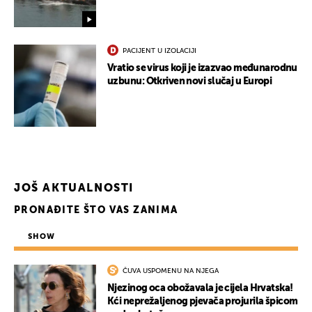
PACIJENT U IZOLACIJI
Vratio se virus koji je izazvao međunarodnu
uzbunu: Otkriven novi slučaj u Europi
JOŠ AKTUALNOSTI
PRONAĐITE ŠTO VAS ZANIMA
SHOW
ČUVA USPOMENU NA NJEGA
Njezinog oca obožavala je cijela Hrvatska!
Kći neprežaljenog pjevača projurila špicom