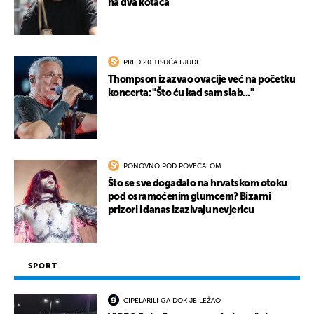
na dva kotača
PRED 20 TISUĆA LJUDI
Thompson izazvao ovacije već na početku
koncerta: "Što ću kad sam slab..."
PONOVNO POD POVEĆALOM
Što se sve događalo na hrvatskom otoku
pod osramoćenim glumcem? Bizarni
prizori i danas izazivaju nevjericu
SPORT
CIPELARILI GA DOK JE LEŽAO