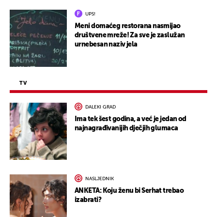
UPS!
Meni domaćeg restorana nasmijao
društvene mreže! Za sve je zaslužan
urnebesan naziv jela
TV
DALEKI GRAD
Ima tek šest godina, a već je jedan od
najnagrađivanijih dječjih glumaca
NASLJEDNIK
ANKETA: Koju ženu bi Serhat trebao
izabrati?