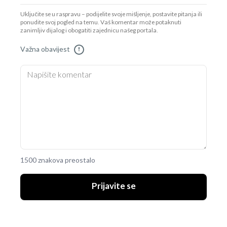
Uključite se u raspravu – podijelite svoje mišljenje, postavite pitanja ili
ponudite svoj pogled na temu. Vaš komentar može potaknuti
zanimljiv dijalog i obogatiti zajednicu našeg portala.
Važna obavijest
!
1500 znakova preostalo
Prijavite se