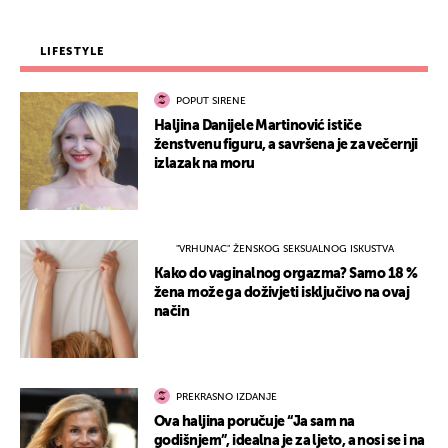
LIFESTYLE
POPUT SIRENE
Haljina Danijele Martinović ističe
ženstvenu figuru, a savršena je za večernji
izlazak na moru
"VRHUNAC" ŽENSKOG SEKSUALNOG ISKUSTVA
Kako do vaginalnog orgazma? Samo 18 %
žena može ga doživjeti isključivo na ovaj
način
PREKRASNO IZDANJE
Ova haljina poručuje “Ja sam na
godišnjem”, idealna je za ljeto, a nosi se i na