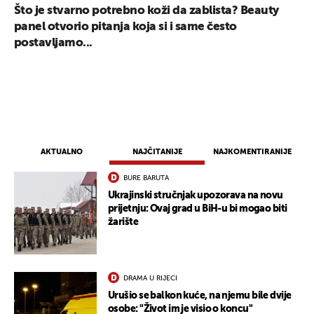
Što je stvarno potrebno koži da zablista? Beauty
panel otvorio pitanja koja si i same često
postavljamo...
AKTUALNO
NAJČITANIJE
NAJKOMENTIRANIJE
BURE BARUTA
Ukrajinski stručnjak upozorava na novu
prijetnju: Ovaj grad u BiH-u bi mogao biti
žarište
DRAMA U RIJECI
Urušio se balkon kuće, na njemu bile dvije
osobe: "Život im je visio o koncu"