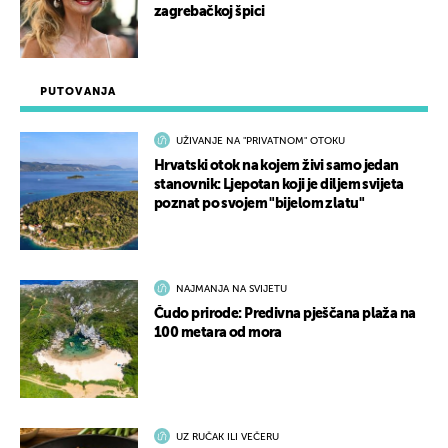
zagrebačkoj špici
PUTOVANJA
UŽIVANJE NA "PRIVATNOM" OTOKU
Hrvatski otok na kojem živi samo jedan
stanovnik: Ljepotan koji je diljem svijeta
poznat po svojem "bijelom zlatu"
NAJMANJA NA SVIJETU
Čudo prirode: Predivna pješčana plaža na
100 metara od mora
UZ RUČAK ILI VEČERU