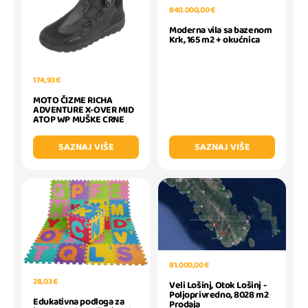
840.000,00 €
Moderna vila sa bazenom
Krk, 165 m2 + okućnica
174,93 €
MOTO ČIZME RICHA
ADVENTURE X-OVER MID
ATOP WP MUŠKE CRNE
SAZNAJ VIŠE
SAZNAJ VIŠE
81.000,00 €
28,03 €
Veli Lošinj, Otok Lošinj -
Poljoprivredno, 8028 m2
Edukativna podloga za
Prodaja