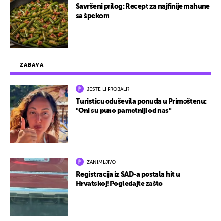
Savršeni prilog: Recept za najfinije mahune
sa špekom
ZABAVA
JESTE LI PROBALI?
Turisticu oduševila ponuda u Primoštenu:
"Oni su puno pametniji od nas"
ZANIMLJIVO
Registracija iz SAD-a postala hit u
Hrvatskoj! Pogledajte zašto