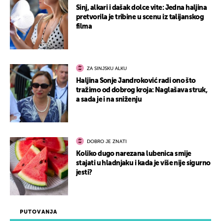
Sinj, alkari i dašak dolce vite: Jedna haljina
pretvorila je tribine u scenu iz talijanskog
filma
ZA SINJSKU ALKU
Haljina Sonje Jandroković radi ono što
tražimo od dobrog kroja: Naglašava struk,
a sada je i na sniženju
DOBRO JE ZNATI
Koliko dugo narezana lubenica smije
stajati u hladnjaku i kada je više nije sigurno
jesti?
PUTOVANJA