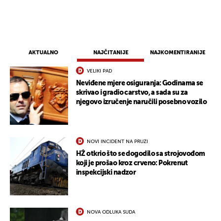
AKTUALNO
NAJČITANIJE
NAJKOMENTIRANIJE
VELIKI PAD
Neviđene mjere osiguranja: Godinama se
skrivao i gradio carstvo, a sada su za
njegovo izručenje naručili posebno vozilo
NOVI INCIDENT NA PRUZI
HŽ otkrio što se dogodilo sa strojovođom
koji je prošao kroz crveno: Pokrenut
inspekcijski nadzor
NOVA ODLUKA SUDA