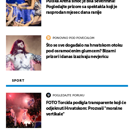
Pulska Arena sinoć je bila Severinina!
Pogledajte prizore sa spektakla koji je
rasprodan mjesec dana ranije
PONOVNO POD POVEĆALOM
Što se sve događalo na hrvatskom otoku
pod osramoćenim glumcem? Bizarni
prizori i danas izazivaju nevjericu
SPORT
POGLEDAJTE PORUKU
FOTO Torcida podigla transparente koji će
odjeknuti Hrvatskom: Prozvali "moralne
vertikale"