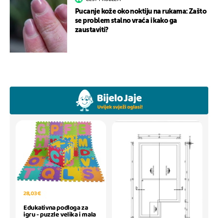
Pucanje kože oko noktiju na rukama: Zašto
se problem stalno vraća i kako ga
zaustaviti?
28,03 €
Edukativna podloga za
igru - puzzle velika i mala