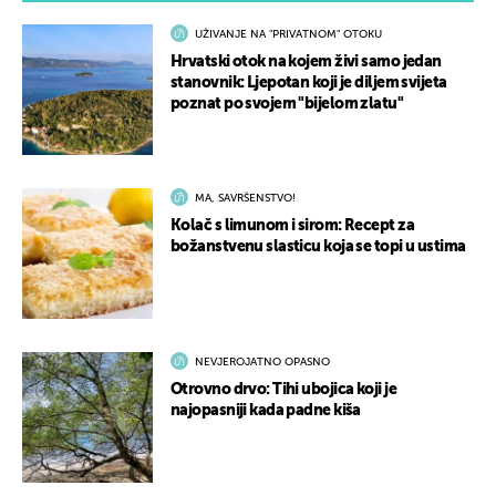
UŽIVANJE NA "PRIVATNOM" OTOKU
Hrvatski otok na kojem živi samo jedan
stanovnik: Ljepotan koji je diljem svijeta
poznat po svojem "bijelom zlatu"
MA, SAVRŠENSTVO!
Kolač s limunom i sirom: Recept za
božanstvenu slasticu koja se topi u ustima
NEVJEROJATNO OPASNO
Otrovno drvo: Tihi ubojica koji je
najopasniji kada padne kiša