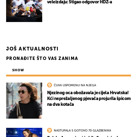
veleizdaju: Stigao odgovor HDZ-a
UKLJUČITE NOTIFIKACIJE
JOŠ AKTUALNOSTI
PRONAĐITE ŠTO VAS ZANIMA
SHOW
ČUVA USPOMENU NA NJEGA
Njezinog oca obožavala je cijela Hrvatska!
Kći neprežaljenog pjevača projurila špicom
na dva kotača
NASTUPALA S GOTOVO 70 GLAZBENIKA