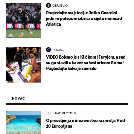
ODUŠEVIO
Pogledajte majstoriju: Joško Gvardiol
jednim potezom izbrisao cijelu momčad
Atletica
POLJACI...
VIDEO Boksao je s Kličkom i Furyjem, a sad
su ga stavili u kavez sa šestoricom Roma!
Pogledajte kako je završilo
NOVAC
KAMO BI OTIŠLI?
O preseljenju u inozemstvo razmišlja 9 od
10 Europljana