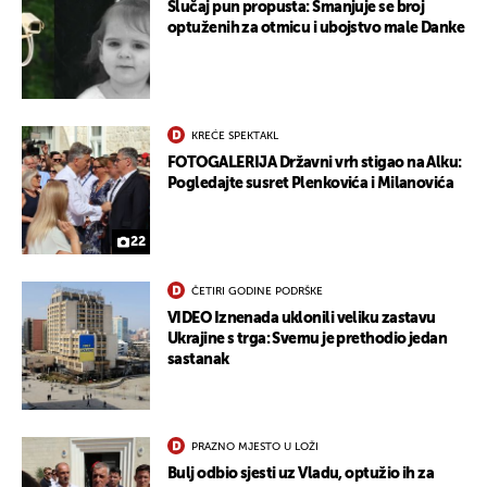
Slučaj pun propusta: Smanjuje se broj
optuženih za otmicu i ubojstvo male Danke
KREĆE SPEKTAKL
FOTOGALERIJA Državni vrh stigao na Alku:
Pogledajte susret Plenkovića i Milanovića
22
ČETIRI GODINE PODRŠKE
VIDEO Iznenada uklonili veliku zastavu
Ukrajine s trga: Svemu je prethodio jedan
sastanak
PRAZNO MJESTO U LOŽI
Bulj odbio sjesti uz Vladu, optužio ih za