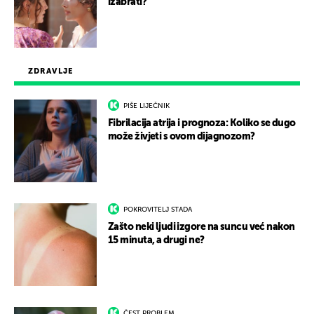
izabrati?
ZDRAVLJE
PIŠE LIJEČNIK
Fibrilacija atrija i prognoza: Koliko se dugo
može živjeti s ovom dijagnozom?
POKROVITELJ STADA
Zašto neki ljudi izgore na suncu već nakon
15 minuta, a drugi ne?
ČEST PROBLEM