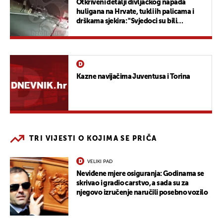
Otkriveni detalji divljačkog napada
huligana na Hrvate, tukli ih palicama i
drškama sjekira: "Svjedoci su bili
prestravljeni"
Kazne navijačima Juventusa i Torina
TRI VIJESTI O KOJIMA SE PRIČA
VELIKI PAD
Neviđene mjere osiguranja: Godinama se
skrivao i gradio carstvo, a sada su za
njegovo izručenje naručili posebno vozilo