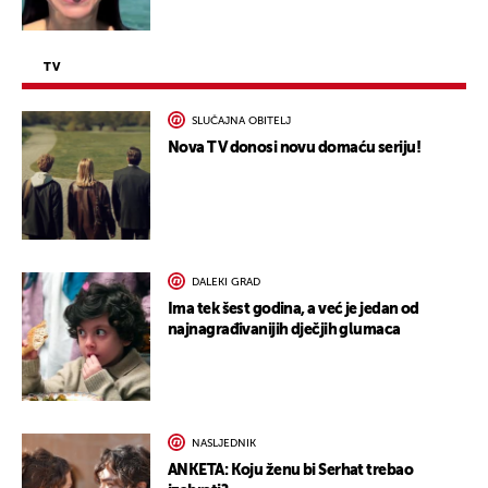
TV
SLUČAJNA OBITELJ
Nova TV donosi novu domaću seriju!
DALEKI GRAD
Ima tek šest godina, a već je jedan od
najnagrađivanijih dječjih glumaca
NASLJEDNIK
ANKETA: Koju ženu bi Serhat trebao