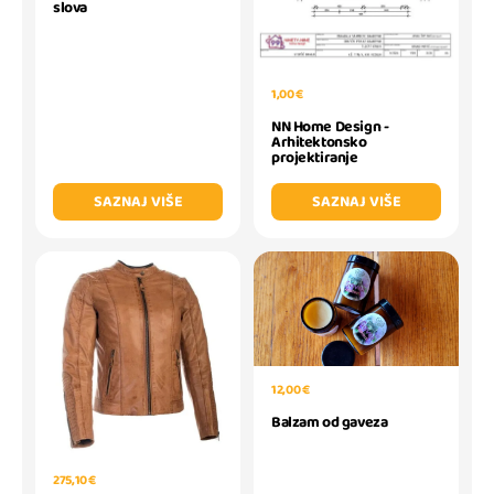
slova
1,00 €
NN Home Design -
Arhitektonsko
projektiranje
SAZNAJ VIŠE
SAZNAJ VIŠE
12,00 €
Balzam od gaveza
275,10 €