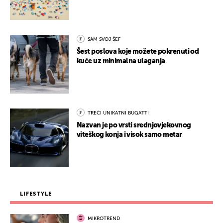
SAM SVOJ ŠEF
Šest poslova koje možete pokrenuti od
kuće uz minimalna ulaganja
TREĆI UNIKATNI BUGATTI
Nazvan je po vrsti srednjovjekovnog
viteškog konja i visok samo metar
LIFESTYLE
MIKROTREND