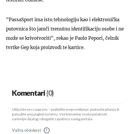
"PassaSport ima istu tehnologiju kao i elektronička
putovnica što jamči trenutnu identifikaciju osobe i ne
može se krivotvoriti", rekao je Paolo Pepori, čelnik
tvrtke Gep koja proizvodi te kartice.
Komentari
(0)
Uključite se u raspravu – podijelite svoje mišljenje, postavite pitanja ili
ponudite svoj pogled na temu. Vaš komentar može potaknuti
zanimljiv dijalog i obogatiti zajednicu našeg portala.
Važna obavijest
!