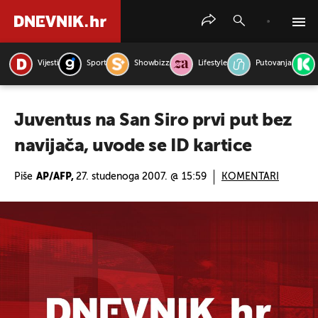
Vijesti
Sport
Showbizz
Lifestyle
Putovanja
PRETRAŽITE VIJESTI
Juventus na San Siro prvi put bez
navijača, uvode se ID kartice
Piše
AP/AFP,
27. studenoga 2007. @ 15:59
KOMENTARI