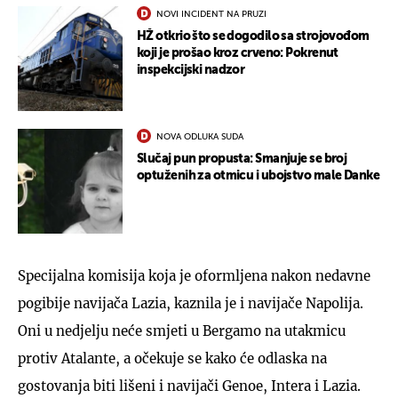
NOVI INCIDENT NA PRUZI
HŽ otkrio što se dogodilo sa strojovođom
koji je prošao kroz crveno: Pokrenut
inspekcijski nadzor
NOVA ODLUKA SUDA
Slučaj pun propusta: Smanjuje se broj
optuženih za otmicu i ubojstvo male Danke
Specijalna komisija koja je oformljena nakon nedavne
pogibije navijača Lazia, kaznila je i navijače Napolija.
Oni u nedjelju neće smjeti u Bergamo na utakmicu
protiv Atalante, a očekuje se kako će odlaska na
gostovanja biti lišeni i navijači Genoe, Intera i Lazia.