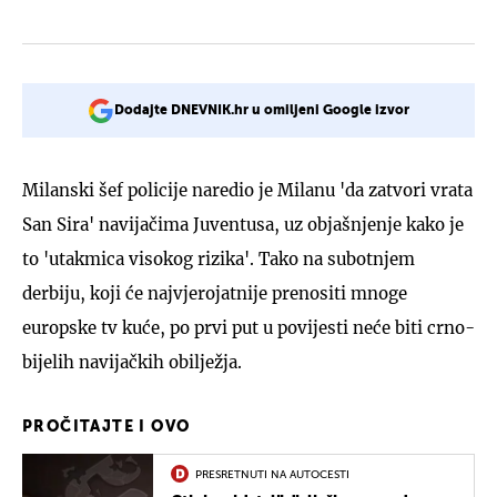
Dodajte DNEVNIK.hr u omiljeni Google izvor
Milanski šef policije naredio je Milanu 'da zatvori vrata
San Sira' navijačima Juventusa, uz objašnjenje kako je
to 'utakmica visokog rizika'. Tako na subotnjem
derbiju, koji će najvjerojatnije prenositi mnoge
europske tv kuće, po prvi put u povijesti neće biti crno-
bijelih navijačkih obilježja.
PROČITAJTE I OVO
PRESRETNUTI NA AUTOCESTI