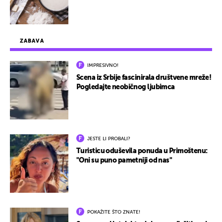
ZABAVA
IMPRESIVNO!
Scena iz Srbije fascinirala društvene mreže!
Pogledajte neobičnog ljubimca
JESTE LI PROBALI?
Turisticu oduševila ponuda u Primoštenu:
"Oni su puno pametniji od nas"
POKAŽITE ŠTO ZNATE!