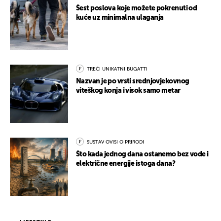
Šest poslova koje možete pokrenuti od
kuće uz minimalna ulaganja
TREĆI UNIKATNI BUGATTI
Nazvan je po vrsti srednjovjekovnog
viteškog konja i visok samo metar
SUSTAV OVISI O PRIRODI
Što kada jednog dana ostanemo bez vode i
električne energije istoga dana?