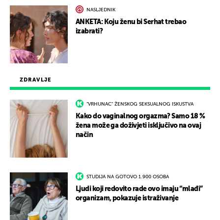
NASLJEDNIK
ANKETA: Koju ženu bi Serhat trebao
izabrati?
ZDRAVLJE
"VRHUNAC" ŽENSKOG SEKSUALNOG ISKUSTVA
Kako do vaginalnog orgazma? Samo 18 %
žena može ga doživjeti isključivo na ovaj
način
STUDIJA NA GOTOVO 1.900 OSOBA
Ljudi koji redovito rade ovo imaju “mlađi”
organizam, pokazuje istraživanje