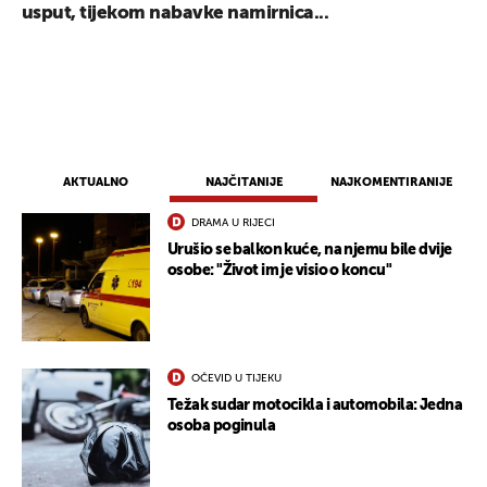
usput, tijekom nabavke namirnica...
AKTUALNO
NAJČITANIJE
NAJKOMENTIRANIJE
DRAMA U RIJECI
Urušio se balkon kuće, na njemu bile dvije
osobe: "Život im je visio o koncu"
OČEVID U TIJEKU
Težak sudar motocikla i automobila: Jedna
osoba poginula