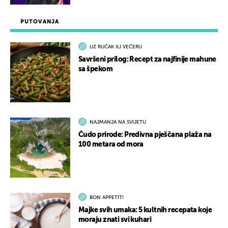
PUTOVANJA
UZ RUČAK ILI VEČERU
Savršeni prilog: Recept za najfinije mahune
sa špekom
NAJMANJA NA SVIJETU
Čudo prirode: Predivna pješčana plaža na
100 metara od mora
BON APPETIT!
Majke svih umaka: 5 kultnih recepata koje
moraju znati svi kuhari