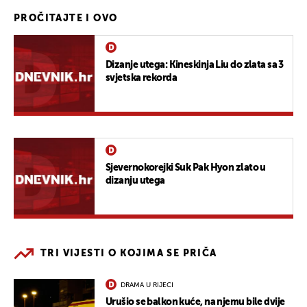
PROČITAJTE I OVO
Dizanje utega: Kineskinja Liu do zlata sa 3
svjetska rekorda
Sjevernokorejki Suk Pak Hyon zlato u
dizanju utega
TRI VIJESTI O KOJIMA SE PRIČA
DRAMA U RIJECI
Urušio se balkon kuće, na njemu bile dvije