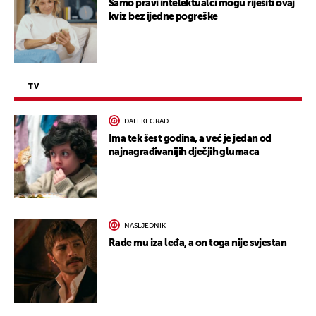
Samo pravi intelektualci mogu riješiti ovaj
kviz bez ijedne pogreške
TV
DALEKI GRAD
Ima tek šest godina, a već je jedan od
najnagrađivanijih dječjih glumaca
NASLJEDNIK
Rade mu iza leđa, a on toga nije svjestan