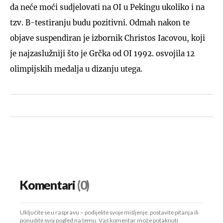
da neće moći sudjelovati na OI u Pekingu ukoliko i na
tzv. B-testiranju budu pozitivni. Odmah nakon te
objave suspendiran je izbornik Christos Iacovou, koji
je najzaslužniji što je Grčka od OI 1992. osvojila 12
olimpijskih medalja u dizanju utega.
Komentari
(0)
Uključite se u raspravu – podijelite svoje mišljenje, postavite pitanja ili
ponudite svoj pogled na temu. Vaš komentar može potaknuti