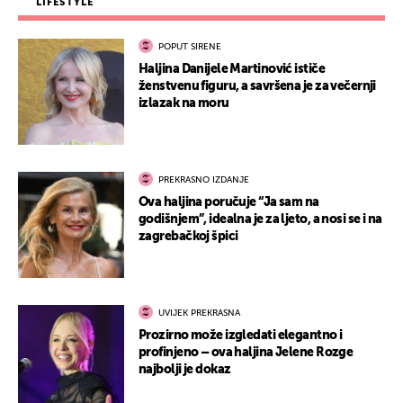
LIFESTYLE
POPUT SIRENE
Haljina Danijele Martinović ističe
ženstvenu figuru, a savršena je za večernji
izlazak na moru
PREKRASNO IZDANJE
Ova haljina poručuje “Ja sam na
godišnjem”, idealna je za ljeto, a nosi se i na
zagrebačkoj špici
UVIJEK PREKRASNA
Prozirno može izgledati elegantno i
profinjeno – ova haljina Jelene Rozge
najbolji je dokaz