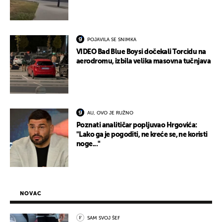
POJAVILA SE SNIMKA
VIDEO Bad Blue Boysi dočekali Torcidu na
aerodromu, izbila velika masovna tučnjava
AU, OVO JE RUŽNO
Poznati analitičar popljuvao Hrgovića:
"Lako ga je pogoditi, ne kreće se, ne koristi
noge..."
NOVAC
SAM SVOJ ŠEF