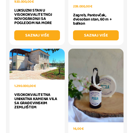
920.000,00 €
239.000,00 €
LUKSUZNI STAN U
VISOKOKVALITETNOJ
Zagreb, Pantovčak,
NOVOGRADNJI SA
dvosoban stan, 60 m +
POGLEDOM NA MORE
balkon
SAZNAJ VIŠE
SAZNAJ VIŠE
1.290.000,00 €
VISOKOKVALITETNA
UNIKATNA KAMENA VILA
SA GRAĐEVINSKIM
ZEMLJIŠTEM
16,00 €