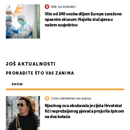
ŠIRE GA KOMARCI
Više od 240 osoba diljem Europe zaraženo
opasnim virusom: Najviše slučajeva u
našem susjedstvu
JOŠ AKTUALNOSTI
PRONAĐITE ŠTO VAS ZANIMA
SHOW
UKLJUČITE NOTIFIKACIJE
ČUVA USPOMENU NA NJEGA
Njezinog oca obožavala je cijela Hrvatska!
Kći neprežaljenog pjevača projurila špicom
na dva kotača