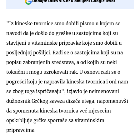
Dodajte DNEVNIK.hr u omiljeni Google izvor
"Iz kineske tvornice smo dobili pismo u kojem se
navodi da je došlo do greške u sastojcima koji su
stavljeni u vitaminske pripravke koje smo dobili u
posljednjoj pošiljci. Radi se o sastojcima koji su na
popisu zabranjenih sredstava, a od kojih su neki
toksični i mogu uzrokovati rak. U osnovi radi se o
pogrešci koju je napravila kineska tvornica i oni nam
se zbog toga ispričavaju", izjavio je neimenovani
dužnosnik Grčkog saveza dizača utega, napomenuvši
da spomenuta kineska tvornica već mjesecim
opskrbljuje grčke sportaše sa vitaminskim
pripravcima.