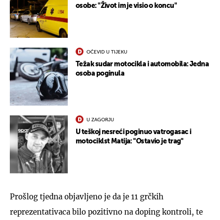
osobe: "Život im je visio o koncu"
OČEVID U TIJEKU
Težak sudar motocikla i automobila: Jedna
osoba poginula
U ZAGORJU
U teškoj nesreći poginuo vatrogasac i
motociklst Matija: "Ostavio je trag"
Prošlog tjedna objavljeno je da je 11 grčkih
reprezentativaca bilo pozitivno na doping kontroli, te