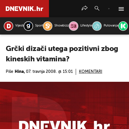
Vijesti
Sport
Showbizz
Lifestyle
Putovanja
PRETRAŽITE VIJESTI
Grčki dizači utega pozitivni zbog
kineskih vitamina?
Piše
Hina,
07. travnja 2008. @ 15:01
KOMENTARI