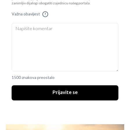
zanimljiv dijalog i obogatiti zajednicu našeg portala.
Važna obavijest
!
1500 znakova preostalo
Prijavite se