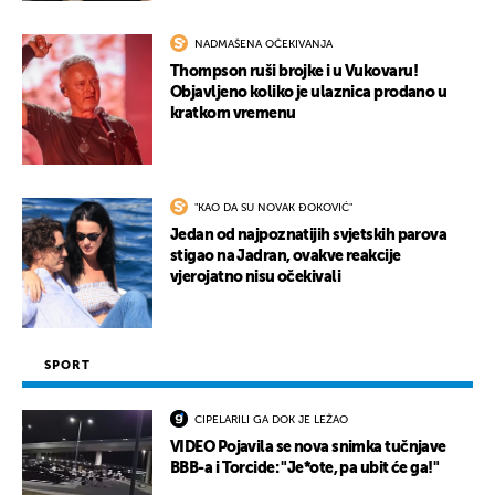
NADMAŠENA OČEKIVANJA
Thompson ruši brojke i u Vukovaru!
Objavljeno koliko je ulaznica prodano u
kratkom vremenu
"KAO DA SU NOVAK ĐOKOVIĆ"
Jedan od najpoznatijih svjetskih parova
stigao na Jadran, ovakve reakcije
vjerojatno nisu očekivali
SPORT
CIPELARILI GA DOK JE LEŽAO
VIDEO Pojavila se nova snimka tučnjave
BBB-a i Torcide: "Je*ote, pa ubit će ga!"