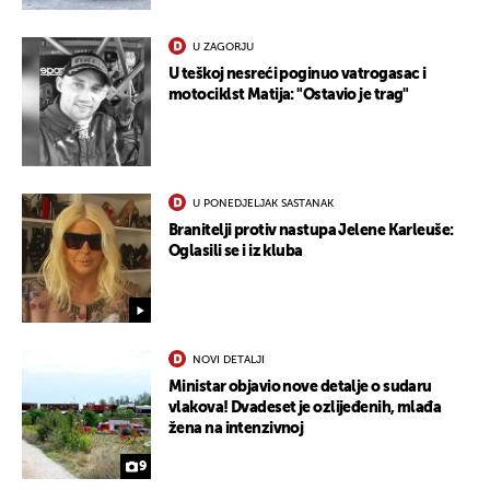
U ZAGORJU
U teškoj nesreći poginuo vatrogasac i
motociklst Matija: "Ostavio je trag"
U PONEDJELJAK SASTANAK
Branitelji protiv nastupa Jelene Karleuše:
Oglasili se i iz kluba
NOVI DETALJI
Ministar objavio nove detalje o sudaru
vlakova! Dvadeset je ozlijeđenih, mlađa
žena na intenzivnoj
9