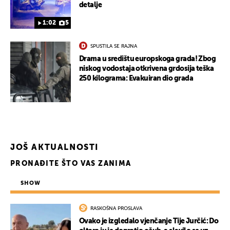
detalje
1:02
5
SPUSTILA SE RAJNA
Drama u središtu europskoga grada! Zbog
niskog vodostaja otkrivena grdosija teška
250 kilograma: Evakuiran dio grada
JOŠ AKTUALNOSTI
PRONAĐITE ŠTO VAS ZANIMA
SHOW
RASKOŠNA PROSLAVA
Ovako je izgledalo vjenčanje Tije Jurčić: Do