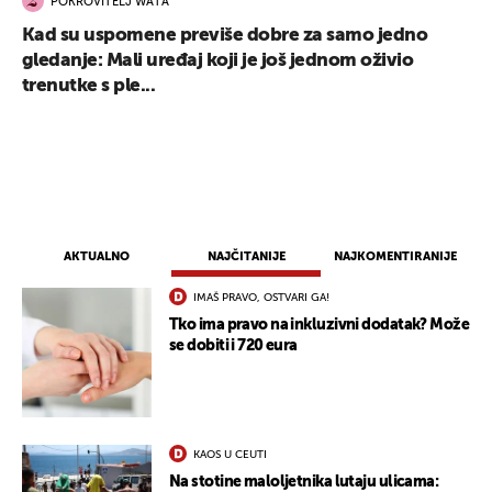
POKROVITELJ WATA
Kad su uspomene previše dobre za samo jedno
gledanje: Mali uređaj koji je još jednom oživio
trenutke s ple...
AKTUALNO
NAJČITANIJE
NAJKOMENTIRANIJE
IMAŠ PRAVO, OSTVARI GA!
Tko ima pravo na inkluzivni dodatak? Može
se dobiti i 720 eura
KAOS U CEUTI
Na stotine maloljetnika lutaju ulicama: