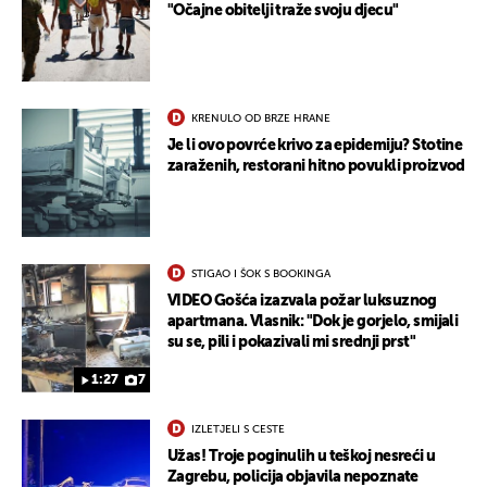
"Očajne obitelji traže svoju djecu"
KRENULO OD BRZE HRANE
Je li ovo povrće krivo za epidemiju? Stotine
zaraženih, restorani hitno povukli proizvod
STIGAO I ŠOK S BOOKINGA
VIDEO Gošća izazvala požar luksuznog
apartmana. Vlasnik: "Dok je gorjelo, smijali
su se, pili i pokazivali mi srednji prst"
1:27
7
IZLETJELI S CESTE
Užas! Troje poginulih u teškoj nesreći u
Zagrebu, policija objavila nepoznate