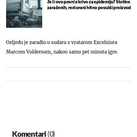
Je li ovo povrće krivo za epidemiju? Stotine
zaraženih, restorani hitno povukli proizvod
Ozljedu je zaradio u sudaru s vratarom Excelsiora
Marcom Voldersom, nakon samo pet minuta igre.
Komentari
(0)