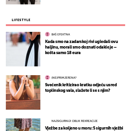
LIFESTYLE
BAŠ EFEKTNA
Kada smo na zadarskoj rivi ugledali ovu
haljinu, morali smo doznati odakle je –
košta samo 18 eura
(NE)PRIMJERENA?
Svećenik kritizirao kratku odjeću usred
toplinskog vala, slažete li se s njim?
NAJSIGURNIJI OBLIK REKREACIJE
Vježbe za koljeno u moru: 5 sigurnih vježbi