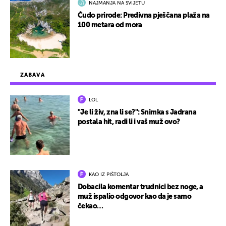
NAJMANJA NA SVIJETU
Čudo prirode: Predivna pješčana plaža na
100 metara od mora
ZABAVA
LOL
"Je li živ, zna li se?": Snimka s Jadrana
postala hit, radi li i vaš muž ovo?
KAO IZ PIŠTOLJA
Dobacila komentar trudnici bez noge, a
muž ispalio odgovor kao da je samo
čekao…