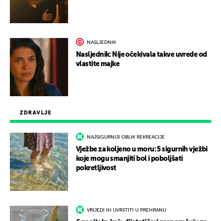
NASLJEDNIK
Nasljednik: Nije očekivala takve uvrede od
vlastite majke
ZDRAVLJE
NAJSIGURNIJI OBLIK REKREACIJE
Vježbe za koljeno u moru: 5 sigurnih vježbi
koje mogu smanjiti bol i poboljšati
pokretljivost
VRIJEDI IH UVRSTITI U PREHRANU