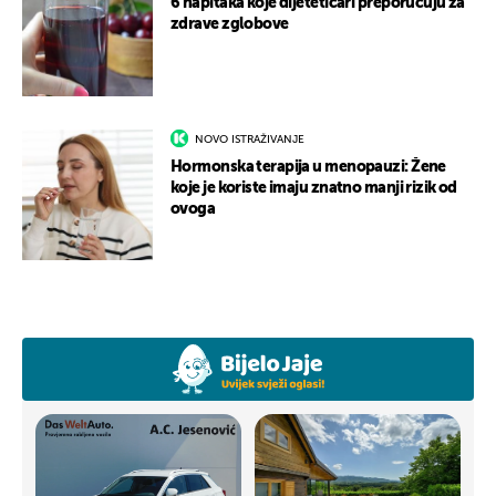
6 napitaka koje dijetetičari preporučuju za
zdrave zglobove
NOVO ISTRAŽIVANJE
Hormonska terapija u menopauzi: Žene
koje je koriste imaju znatno manji rizik od
ovoga