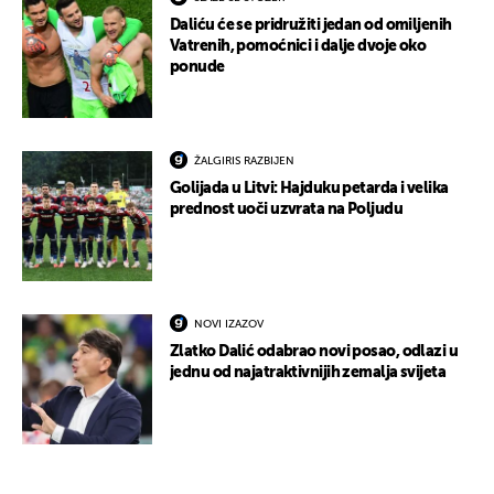
Daliću će se pridružiti jedan od omiljenih
Vatrenih, pomoćnici i dalje dvoje oko
ponude
ŽALGIRIS RAZBIJEN
Golijada u Litvi: Hajduku petarda i velika
prednost uoči uzvrata na Poljudu
NOVI IZAZOV
Zlatko Dalić odabrao novi posao, odlazi u
jednu od najatraktivnijih zemalja svijeta