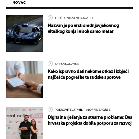
NOVAC
TREĆI UNIKATNI BUGATTI
Nazvan je po vrsti srednjovjekovnog
viteškog konja i visok samo metar
ZA POSLODAVCE
Kako ispravno dati nekome otkaz i izbjeći
najčešće pogreške te sudske sporove
POKROVITELJ PHILIP MORRIS ZAGREB
Digitalna rješenja za stvarne probleme: Dva
hrvatska projekta dobila potporu za razvoj