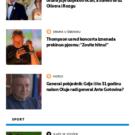
oltara ju je dopratio očuh, a slavilo se uz
Olivera i Rozgu
UKLJUČITE NOTIFIKACIJE
DRAMA U ŠIBENIKU
Thompson usred koncerta iznenada
prekinuo pjesmu: "Zovite hitnu!"
HEROJ
General pobjednik: Gdje i što 31 godinu
nakon Oluje radi general Ante Gotovina?
SPORT
SLAŽE SE STOŽER