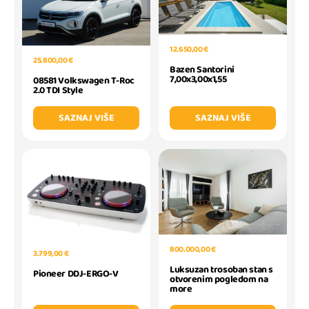
12.650,00 €
25.800,00 €
Bazen Santorini
7,00x3,00x1,55
08581 Volkswagen T-Roc
2.0 TDI Style
SAZNAJ VIŠE
SAZNAJ VIŠE
800.000,00 €
3.799,00 €
Luksuzan trosoban stan s
Pioneer DDJ-ERGO-V
otvorenim pogledom na
more