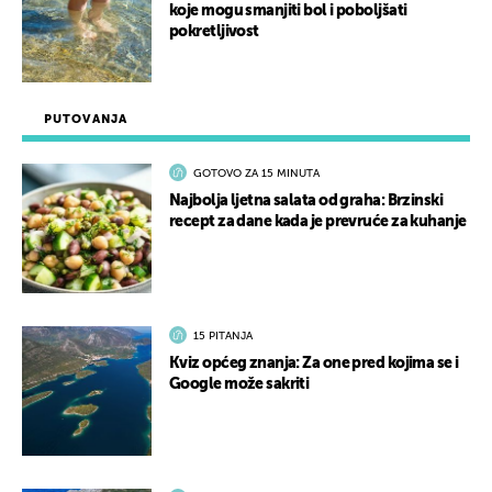
koje mogu smanjiti bol i poboljšati
pokretljivost
PUTOVANJA
GOTOVO ZA 15 MINUTA
Najbolja ljetna salata od graha: Brzinski
recept za dane kada je prevruće za kuhanje
15 PITANJA
Kviz općeg znanja: Za one pred kojima se i
Google može sakriti