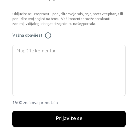
Uključite se u raspravu – podijelite svoje mišljenje, postavite pitanja ili
ponudite svoj pogled na temu. Vaš komentar može potaknuti
zanimljiv dijalog i obogatiti zajednicu našeg portala.
Važna obavijest
!
1500 znakova preostalo
Prijavite se