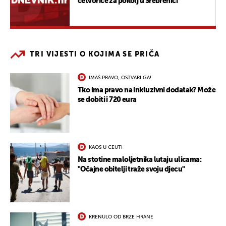
četvorice za pokolj u Srebrenici
TRI VIJESTI O KOJIMA SE PRIČA
IMAŠ PRAVO, OSTVARI GA!
Tko ima pravo na inkluzivni dodatak? Može
se dobiti i 720 eura
KAOS U CEUTI
Na stotine maloljetnika lutaju ulicama:
"Očajne obitelji traže svoju djecu"
KRENULO OD BRZE HRANE