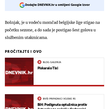
Dodajte DNEVNIK.hr u omiljeni Google izvor
Bošnjak, je u vodeću momčad belgijske lige stigao na
početku sezone, a do sada je postigao šest golova u
službenim utakmicama.
PROČITAJTE I OVO
BLOG GALERIJA
Piskaralo Tixi
BIVŠI PRIPADNICI VOJSKE RS
BiH: Podignuta optužnica protiv