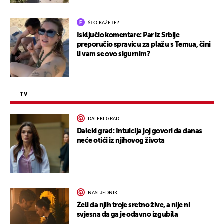
ŠTO KAŽETE?
Isključio komentare: Par iz Srbije
preporučio spravicu za plažu s Temua, čini
li vam se ovo sigurnim?
TV
DALEKI GRAD
Daleki grad: Intuicija joj govori da danas
neće otići iz njihovog života
NASLJEDNIK
Želi da njih troje sretno žive, a nije ni
svjesna da ga je odavno izgubila