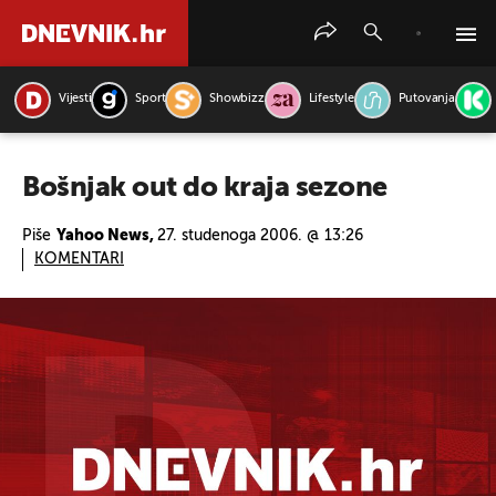
Vijesti
Sport
Showbizz
Lifestyle
Putovanja
PRETRAŽITE VIJESTI
Bošnjak out do kraja sezone
Piše
Yahoo News,
27. studenoga 2006. @ 13:26
KOMENTARI