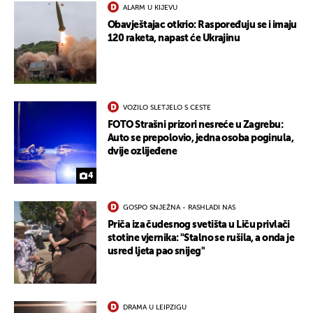
ALARM U KIJEVU
Obavještajac otkrio: Raspoređuju se i imaju
120 raketa, napast će Ukrajinu
VOZILO SLETJELO S CESTE
FOTO Strašni prizori nesreće u Zagrebu:
Auto se prepolovio, jedna osoba poginula,
dvije ozlijeđene
4
GOSPO SNJEŽNA - RASHLADI NAS
Priča iza čudesnog svetišta u Liču privlači
stotine vjernika: "Stalno se rušila, a onda je
usred ljeta pao snijeg"
DRAMA U LEIPZIGU