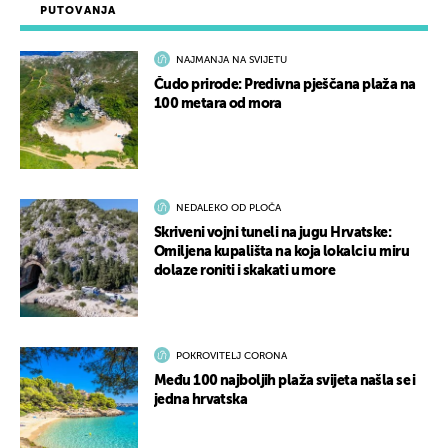
PUTOVANJA
NAJMANJA NA SVIJETU
Čudo prirode: Predivna pješčana plaža na
100 metara od mora
NEDALEKO OD PLOČA
Skriveni vojni tuneli na jugu Hrvatske:
Omiljena kupališta na koja lokalci u miru
dolaze roniti i skakati u more
POKROVITELJ CORONA
Među 100 najboljih plaža svijeta našla se i
jedna hrvatska