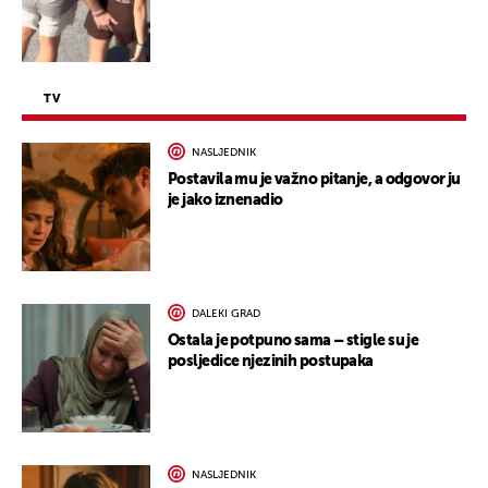
TV
NASLJEDNIK
Postavila mu je važno pitanje, a odgovor ju
je jako iznenadio
DALEKI GRAD
Ostala je potpuno sama – stigle su je
posljedice njezinih postupaka
NASLJEDNIK