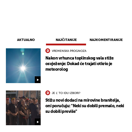
AKTUALNO
NAJČITANIJE
NAJKOMENTIRANIJE
VREMENSKA PROGNOZA
Nakon vrhunca toplinskog vala stiže
osvježenje: Dokad će trajati otkrio je
meteorolog
JE L' TO IDU IZBORI?
Stižu novi dodaci na mirovine branitelja,
oni poručuju: "Neki su dobili premalo, neki
su dobili previše"