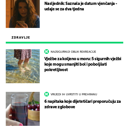
Nasljednik: Saznala je datum vjenčanja -
udaje se za dva tjedna
ZDRAVLJE
NAJSIGURNIJI OBLIK REKREACIJE
Vježbe za koljeno u moru: 5 sigurnih vježbi
koje mogu smanjiti bol i poboljšati
pokretljivost
VRIJEDI IH UVRSTITI U PREHRANU
6 napitaka koje dijetetičari preporučuju za
zdrave zglobove