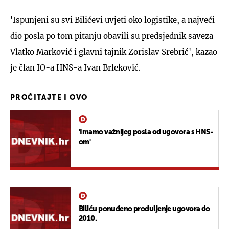
'Ispunjeni su svi Bilićevi uvjeti oko logistike, a najveći
dio posla po tom pitanju obavili su predsjednik saveza
Vlatko Marković i glavni tajnik Zorislav Srebrić', kazao
je član IO-a HNS-a Ivan Brleković.
PROČITAJTE I OVO
'Imamo važnijeg posla od ugovora s HNS-
om'
Biliću ponuđeno produljenje ugovora do
2010.