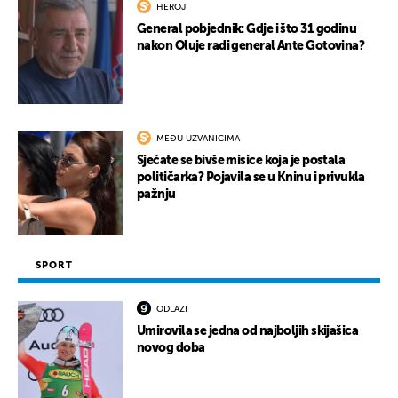
HEROJ
General pobjednik: Gdje i što 31 godinu
nakon Oluje radi general Ante Gotovina?
MEĐU UZVANICIMA
Sjećate se bivše misice koja je postala
političarka? Pojavila se u Kninu i privukla
pažnju
SPORT
ODLAZI
Umirovila se jedna od najboljih skijašica
novog doba