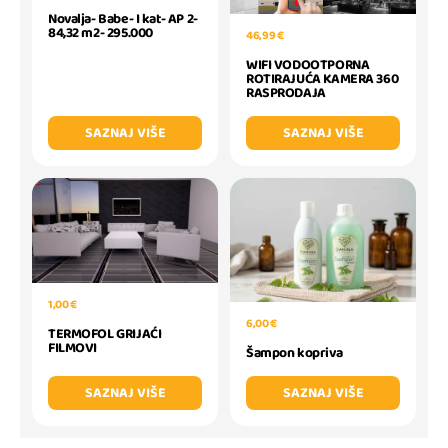
Novalja- Babe- I kat- AP 2-
84,32 m2- 295.000
46,99 €
WIFI VODOOTPORNA
ROTIRAJUĆA KAMERA 360
RASPRODAJA
SAZNAJ VIŠE
SAZNAJ VIŠE
1,00 €
6,00 €
TERMOFOL GRIJAĆI
FILMOVI
Šampon kopriva
SAZNAJ VIŠE
SAZNAJ VIŠE