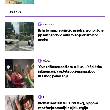
ZABAVA
SVAKA ČAST
Bahato mu prepriječio prijelaz, a ono što je
pješak napravio oduševilo je društvene
mreže
UŽAS…
"Ove tri štrace došle su u klub…": Splitska
influencerica oplela po ženama zbog
užasnog ponašanja
LOL
Promatrao turiste u Hrvatskoj, njegova
zapažanja nasmijala cijelu regiju