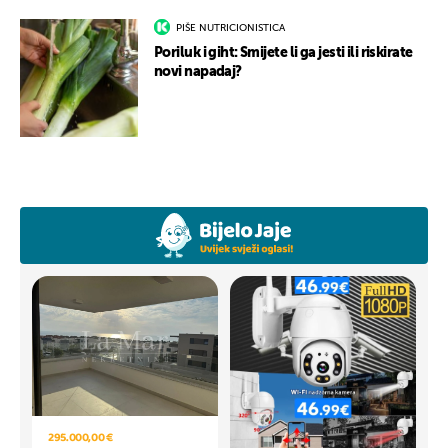
PIŠE NUTRICIONISTICA
Poriluk i giht: Smijete li ga jesti ili riskirate
novi napadaj?
295.000,00 €