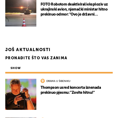
FOTO Robotom deaktivirali eksploziv uz
ukrajinski avion, njemački ministar hitno
prekinuo odmor: "Ovo je državni
terorizam"
JOŠ AKTUALNOSTI
PRONAĐITE ŠTO VAS ZANIMA
SHOW
UKLJUČITE NOTIFIKACIJE
DRAMA U ŠIBENIKU
Thompson usred koncerta iznenada
prekinuo pjesmu: "Zovite hitnu!"