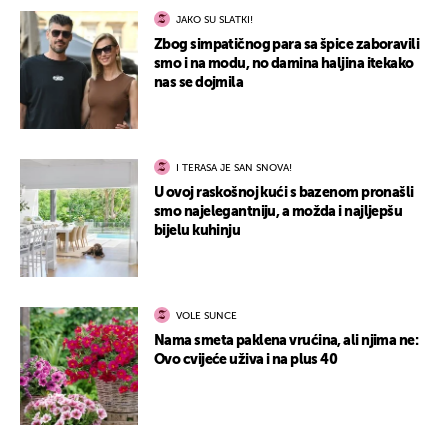
JAKO SU SLATKI!
Zbog simpatičnog para sa špice zaboravili
smo i na modu, no damina haljina itekako
nas se dojmila
I TERASA JE SAN SNOVA!
U ovoj raskošnoj kući s bazenom pronašli
smo najelegantniju, a možda i najljepšu
bijelu kuhinju
VOLE SUNCE
Nama smeta paklena vrućina, ali njima ne:
Ovo cvijeće uživa i na plus 40