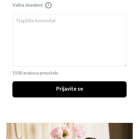
Važna obavijest
!
1500 znakova preostalo
Prijavite se