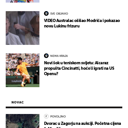
SVE OBJAVIO
VIDEO Australac ošišao Modrića i pokazao
novu Lukinu frizuru
NEMA KRAJA
Novi šok u teniskom svijetu: Alcaraz
propušta Cincinatti, hoće li igrati na US
Openu?
NOVAC
POVOLJNO
Dvorac u Zagorju na aukciji. Početna cijena