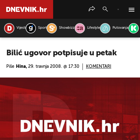
Vijesti
Sport
Showbizz
Lifestyle
Putovanja
PRETRAŽITE VIJESTI
Bilić ugovor potpisuje u petak
Piše
Hina,
29. travnja 2008. @ 17:30
KOMENTARI