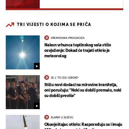
TRI VIJESTI O KOJIMA SE PRIČA
VREMENSKA PROGNOZA
Nakon vrhunca toplinskog vala stiže
osvježenje: Dokad će trajati otkrio je
meteorolog
JE L' TO IDU IZBORI?
Stižu novi dodaci na mirovine branitelja,
oni poručuju: "Neki su dobili premalo, neki
su dobili previše"
ALARM U KIJEVU
Obavještajac otkrio: Raspoređuju se i imaju