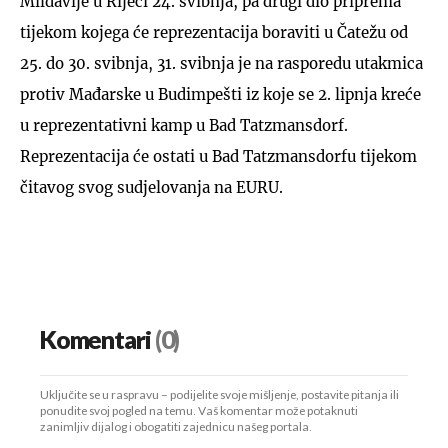
Mildavije u Rijeci 24. svibnja, pa drugi dio priprema
tijekom kojega će reprezentacija boraviti u Čatežu od
25. do 30. svibnja, 31. svibnja je na rasporedu utakmica
protiv Mađarske u Budimpešti iz koje se 2. lipnja kreće
u reprezentativni kamp u Bad Tatzmansdorf.
Reprezentacija će ostati u Bad Tatzmansdorfu tijekom
čitavog svog sudjelovanja na EURU.
Komentari
(0)
Uključite se u raspravu – podijelite svoje mišljenje, postavite pitanja ili
ponudite svoj pogled na temu. Vaš komentar može potaknuti
zanimljiv dijalog i obogatiti zajednicu našeg portala.