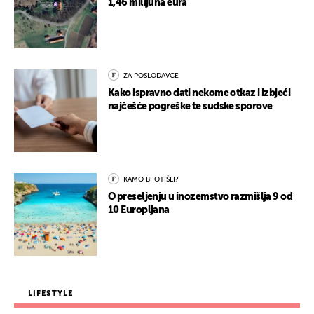
1,46 milijuna eura
ZA POSLODAVCE
Kako ispravno dati nekome otkaz i izbjeći
najčešće pogreške te sudske sporove
KAMO BI OTIŠLI?
O preseljenju u inozemstvo razmišlja 9 od
10 Europljana
LIFESTYLE