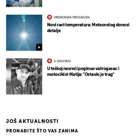
VREMENSKA PROGNOZA
Novi rast temperatura: Meteorolog donosi
detalje
U ZAGORJU
U teškoj nesreći poginuo vatrogasac i
motociklst Matija: "Ostavio je trag"
JOŠ AKTUALNOSTI
PRONAĐITE ŠTO VAS ZANIMA