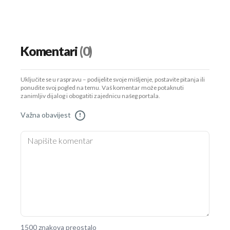
Komentari
(0)
Uključite se u raspravu – podijelite svoje mišljenje, postavite pitanja ili
ponudite svoj pogled na temu. Vaš komentar može potaknuti
zanimljiv dijalog i obogatiti zajednicu našeg portala.
Važna obavijest
!
1500 znakova preostalo