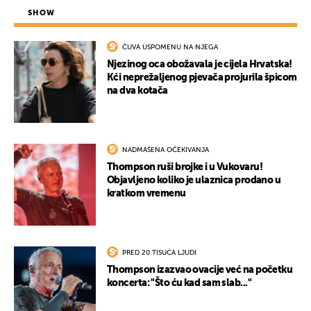
SHOW
ČUVA USPOMENU NA NJEGA
Njezinog oca obožavala je cijela Hrvatska!
Kći neprežaljenog pjevača projurila špicom
na dva kotača
NADMAŠENA OČEKIVANJA
UKLJUČITE NOTIFIKACIJE
Thompson ruši brojke i u Vukovaru!
Objavljeno koliko je ulaznica prodano u
kratkom vremenu
PRED 20 TISUĆA LJUDI
Thompson izazvao ovacije već na početku
koncerta: "Što ću kad sam slab..."