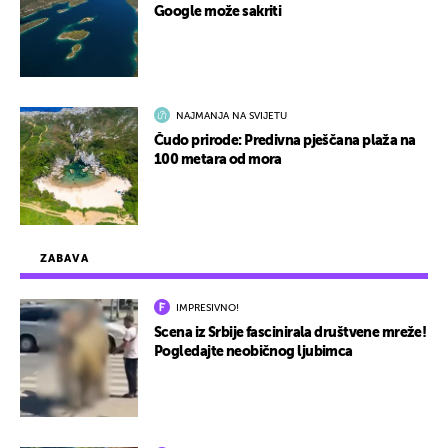
Google može sakriti
NAJMANJA NA SVIJETU
Čudo prirode: Predivna pješčana plaža na
100 metara od mora
ZABAVA
IMPRESIVNO!
Scena iz Srbije fascinirala društvene mreže!
Pogledajte neobičnog ljubimca