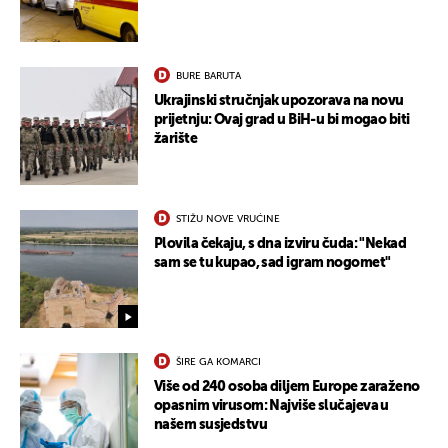
BURE BARUTA
Ukrajinski stručnjak upozorava na novu
prijetnju: Ovaj grad u BiH-u bi mogao biti
žarište
STIŽU NOVE VRUĆINE
Plovila čekaju, s dna izviru čuda: "Nekad
sam se tu kupao, sad igram nogomet"
ŠIRE GA KOMARCI
Više od 240 osoba diljem Europe zaraženo
opasnim virusom: Najviše slučajeva u
našem susjedstvu