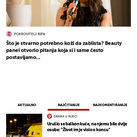
POKROVITELJ BIPA
Što je stvarno potrebno koži da zablista? Beauty
panel otvorio pitanja koja si i same često
postavljamo...
AKTUALNO
NAJČITANIJE
NAJKOMENTIRANIJE
DRAMA U RIJECI
Urušio se balkon kuće, na njemu bile dvije
osobe: "Život im je visio o koncu"