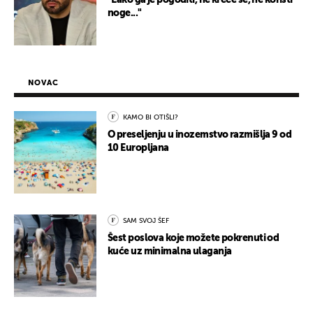
"Lako ga je pogoditi, ne kreće se, ne koristi
noge..."
NOVAC
KAMO BI OTIŠLI?
O preseljenju u inozemstvo razmišlja 9 od
10 Europljana
SAM SVOJ ŠEF
Šest poslova koje možete pokrenuti od
kuće uz minimalna ulaganja