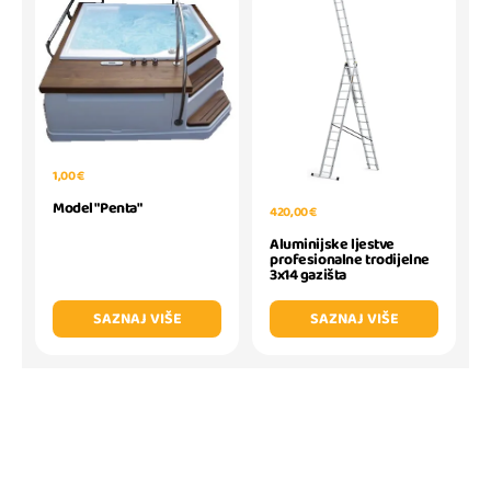
1,00 €
Model "Penta"
420,00 €
Aluminijske ljestve
profesionalne trodijelne
3x14 gazišta
SAZNAJ VIŠE
SAZNAJ VIŠE