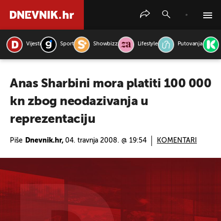
Vijesti
Sport
Showbizz
Lifestyle
Putovanja
PRETRAŽITE VIJESTI
Anas Sharbini mora platiti 100 000
kn zbog neodazivanja u
reprezentaciju
Piše
Dnevnik.hr,
04. travnja 2008. @ 19:54
KOMENTARI