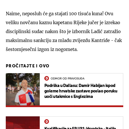
Naime, neposluh će ga stajati 100 tisuća kuna! Ovu
veliku novčanu kaznu kapetanu Rijeke jučer je izrekao
disciplinski sudac nakon što je izbornik Ladić zatražio
maksimalnu sankciju za mladu zvijezdu Kantride - čak
šestomjesečni izgon iz nogometa.
PROČITAJTE I OVO
ODMOR OD PRAVOSUĐA
Podrška u Dallasu: Damir Habijan ispod
goleme hrvatske zastave poslao poruku
uoči utakmice s Englezima
Kvalifikacije za EP U21: Hrvatska - Italija