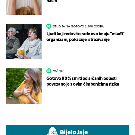
način
STUDIJA NA GOTOVO 1.900 OSOBA
Ljudi koji redovito rade ovo imaju “mlađi”
organizam, pokazuje istraživanje
VAŽNO!
Gotovo 90 % smrti od srčanih bolesti
povezano je s ovim čimbenicima rizika