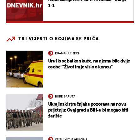
1-1
TRI VIJESTI O KOJIMA SE PRIČA
DRAMA U RIJECI
Urušio se balkon kuće, na njemu bile dvije
osobe: "Život im je visio o koncu"
BURE BARUTA
Ukrajinski stručnjak upozorava na novu
prijetnju: Ovaj grad u BiH-u bi mogao biti
žarište
STIŽU NOVE VRUĆINE