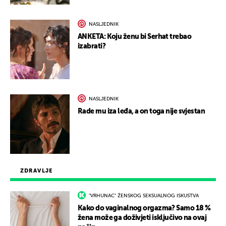
NASLJEDNIK
ANKETA: Koju ženu bi Serhat trebao
izabrati?
NASLJEDNIK
Rade mu iza leđa, a on toga nije svjestan
ZDRAVLJE
"VRHUNAC" ŽENSKOG SEKSUALNOG ISKUSTVA
Kako do vaginalnog orgazma? Samo 18 %
žena može ga doživjeti isključivo na ovaj