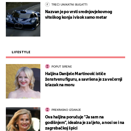
TREĆI UNIKATNI BUGATTI
Nazvan je po vrsti srednjovjekovnog
viteškog konja i visok samo metar
LIFESTYLE
POPUT SIRENE
Haljina Danijele Martinović ističe
ženstvenu figuru, a savršena je za večernji
izlazak na moru
PREKRASNO IZDANJE
Ova haljina poručuje “Ja sam na
godišnjem”, idealna je za ljeto, a nosi se i na
zagrebačkoj špici