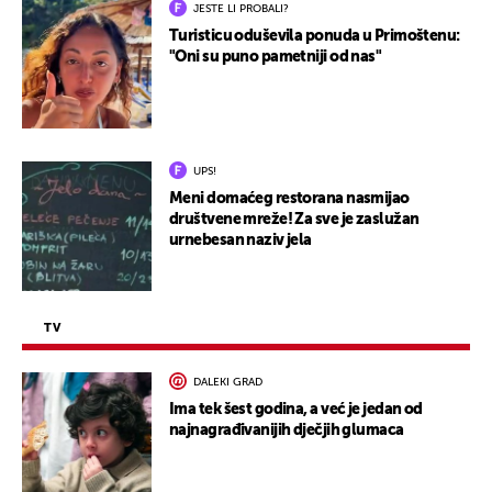
JESTE LI PROBALI?
Turisticu oduševila ponuda u Primoštenu:
"Oni su puno pametniji od nas"
UPS!
Meni domaćeg restorana nasmijao
društvene mreže! Za sve je zaslužan
urnebesan naziv jela
TV
DALEKI GRAD
Ima tek šest godina, a već je jedan od
najnagrađivanijih dječjih glumaca