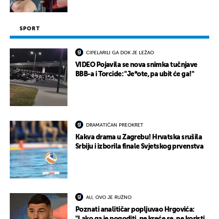
SPORT
CIPELARILI GA DOK JE LEŽAO
VIDEO Pojavila se nova snimka tučnjave
BBB-a i Torcide: "Je*ote, pa ubit će ga!"
DRAMATIČAN PREOKRET
Kakva drama u Zagrebu! Hrvatska srušila
Srbiju i izborila finale Svjetskog prvenstva
AU, OVO JE RUŽNO
Poznati analitičar popljuvao Hrgovića: