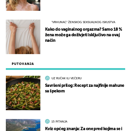
"VRHUNAC" ŽENSKOG SEKSUALNOG ISKUSTVA
Kako do vaginalnog orgazma? Samo 18 %
žena može ga doživjeti isključivo na ovaj
način
PUTOVANJA
UZ RUČAK ILI VEČERU
Savršeni prilog: Recept za najfinije mahune
sa špekom
15 PITANJA
Kviz općeg znanja: Za one pred kojima se i