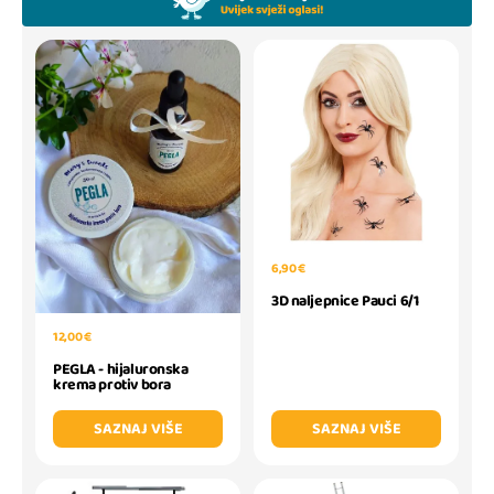
6,90 €
3D naljepnice Pauci 6/1
12,00 €
PEGLA - hijaluronska
krema protiv bora
SAZNAJ VIŠE
SAZNAJ VIŠE