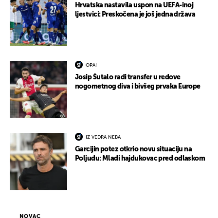
Hrvatska nastavila uspon na UEFA-inoj
ljestvici: Preskočena je još jedna država
OPA!
Josip Šutalo radi transfer u redove
nogometnog diva i bivšeg prvaka Europe
IZ VEDRA NEBA
Garcijin potez otkrio novu situaciju na
Poljudu: Mladi hajdukovac pred odlaskom
NOVAC