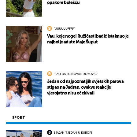
opakom bolešću
"UUUUUUFFFF"
Vau, koje noge! Ružičasti badić istaknuo je
najbolje adute Maje Šuput
"KAO DA SU NOVAK ĐOKOVIĆ"
Jedan od najpoznatijih svjetskih parova
stigao na Jadran, ovakve reakcije
vjerojatno nisu očekivali
SPORT
SJAJAN TJEDAN U EUROPI