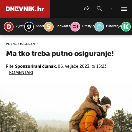
Vijesti
Sport
Showbizz
Lifestyle
Putovanja
PRETRAŽITE VIJESTI
PUTNO OSIGURANJE
Ma tko treba putno osiguranje!
Piše
Sponzorirani članak,
06. veljače 2023. @ 15:23
KOMENTARI