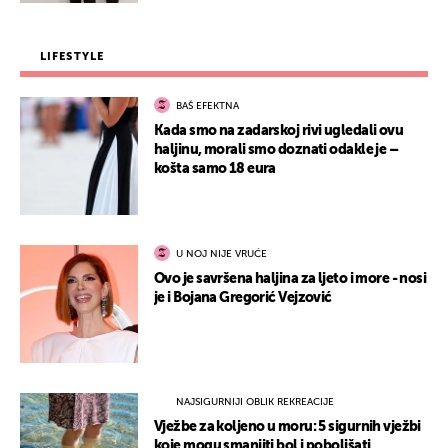
LIFESTYLE
BAŠ EFEKTNA
Kada smo na zadarskoj rivi ugledali ovu
haljinu, morali smo doznati odakle je –
košta samo 18 eura
U NOJ NIJE VRUĆE
Ovo je savršena haljina za ljeto i more - nosi
je i Bojana Gregorić Vejzović
NAJSIGURNIJI OBLIK REKREACIJE
Vježbe za koljeno u moru: 5 sigurnih vježbi
koje mogu smanjiti bol i poboljšati