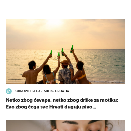
POKROVITELJ CARLSBERG CROATIA
Netko zbog ćevapa, netko zbog drške za motiku:
Evo zbog čega sve Hrvati duguju pivo...