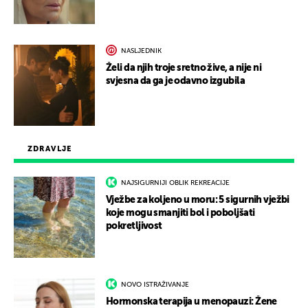
NASLJEDNIK
Želi da njih troje sretno žive, a nije ni
svjesna da ga je odavno izgubila
ZDRAVLJE
NAJSIGURNIJI OBLIK REKREACIJE
Vježbe za koljeno u moru: 5 sigurnih vježbi
koje mogu smanjiti bol i poboljšati
pokretljivost
NOVO ISTRAŽIVANJE
Hormonska terapija u menopauzi: Žene