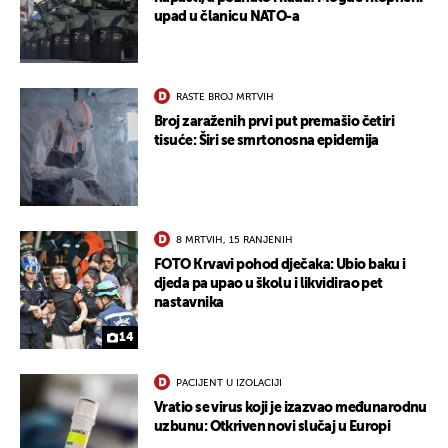
upad u članicu NATO-a
RASTE BROJ MRTVIH
Broj zaraženih prvi put premašio četiri
tisuće: Širi se smrtonosna epidemija
8 MRTVIH, 15 RANJENIH
FOTO Krvavi pohod dječaka: Ubio baku i
djeda pa upao u školu i likvidirao pet
nastavnika
14
PACIJENT U IZOLACIJI
Vratio se virus koji je izazvao međunarodnu
uzbunu: Otkriven novi slučaj u Europi