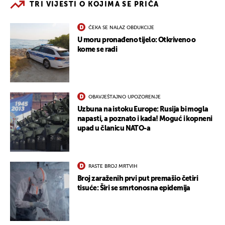
TRI VIJESTI O KOJIMA SE PRIČA
ČEKA SE NALAZ OBDUKCIJE
U moru pronađeno tijelo: Otkriveno o
kome se radi
OBAVJEŠTAJNO UPOZORENJE
Uzbuna na istoku Europe: Rusija bi mogla
napasti, a poznato i kada! Moguć i kopneni
upad u članicu NATO-a
RASTE BROJ MRTVIH
Broj zaraženih prvi put premašio četiri
tisuće: Širi se smrtonosna epidemija