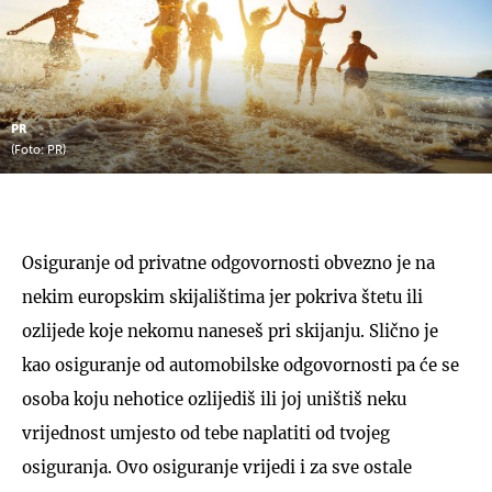
PR
(Foto: PR)
Osiguranje od privatne odgovornosti obvezno je na
nekim europskim skijalištima jer pokriva štetu ili
ozlijede koje nekomu naneseš pri skijanju. Slično je
kao osiguranje od automobilske odgovornosti pa će se
osoba koju nehotice ozlijediš ili joj uništiš neku
vrijednost umjesto od tebe naplatiti od tvojeg
osiguranja. Ovo osiguranje vrijedi i za sve ostale