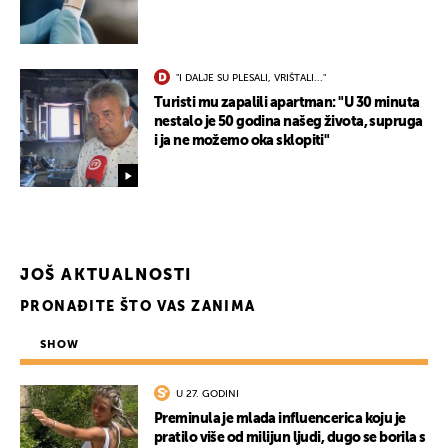
"I DALJE SU PLESALI, VRIŠTALI..."
Turisti mu zapalili apartman: "U 30 minuta
nestalo je 50 godina našeg života, supruga
i ja ne možemo oka sklopiti"
JOŠ AKTUALNOSTI
PRONAĐITE ŠTO VAS ZANIMA
SHOW
U 27. GODINI
Preminula je mlada influencerica koju je
pratilo više od milijun ljudi, dugo se borila s