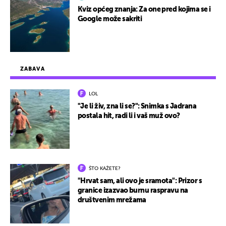
Kviz općeg znanja: Za one pred kojima se i
Google može sakriti
ZABAVA
LOL
"Je li živ, zna li se?": Snimka s Jadrana
postala hit, radi li i vaš muž ovo?
ŠTO KAŽETE?
"Hrvat sam, ali ovo je sramota": Prizor s
granice izazvao burnu raspravu na
društvenim mrežama