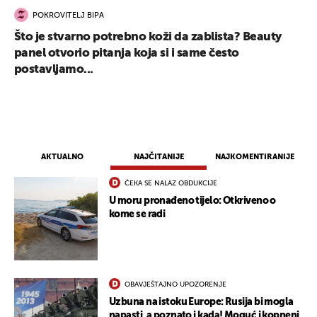
POKROVITELJ BIPA
Što je stvarno potrebno koži da zablista? Beauty
panel otvorio pitanja koja si i same često
postavljamo...
AKTUALNO
NAJČITANIJE
NAJKOMENTIRANIJE
ČEKA SE NALAZ OBDUKCIJE
U moru pronađeno tijelo: Otkriveno o
kome se radi
OBAVJEŠTAJNO UPOZORENJE
UKLJUČITE NOTIFIKACIJE
Uzbuna na istoku Europe: Rusija bi mogla
napasti, a poznato i kada! Moguć i kopneni