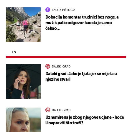
KAO IZ PIŠTOLJA
Dobacila komentar trudnici bez noge, a
muž ispalio odgovor kao da je samo
čekao…
TV
DALEKI GRAD
Daleki grad: Jako je ljuta jer se miješa u
njezine stvari
DALEKI GRAD
Uznemirena je zbog njegove ucjene - hoće
li napraviti što traži?