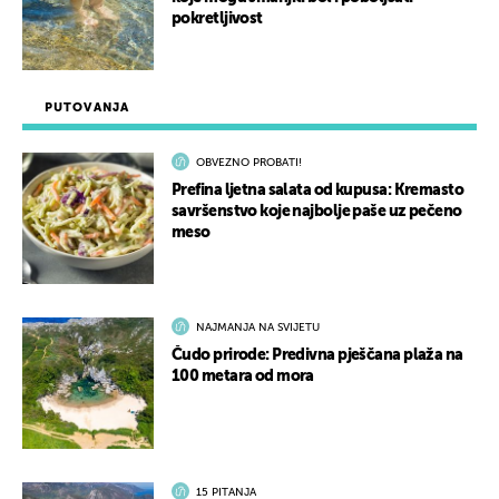
pokretljivost
PUTOVANJA
OBVEZNO PROBATI!
Prefina ljetna salata od kupusa: Kremasto
savršenstvo koje najbolje paše uz pečeno
meso
NAJMANJA NA SVIJETU
Čudo prirode: Predivna pješčana plaža na
100 metara od mora
15 PITANJA