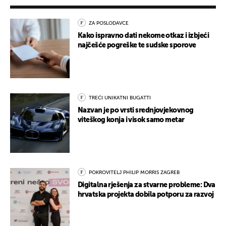
ZA POSLODAVCE
Kako ispravno dati nekome otkaz i izbjeći
najčešće pogreške te sudske sporove
TREĆI UNIKATNI BUGATTI
Nazvan je po vrsti srednjovjekovnog
viteškog konja i visok samo metar
POKROVITELJ PHILIP MORRIS ZAGREB
Digitalna rješenja za stvarne probleme: Dva
hrvatska projekta dobila potporu za razvoj