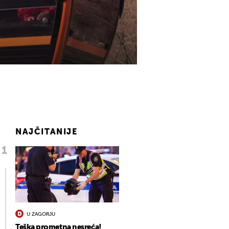
NAJČITANIJE
U ZAGORJU
Teška prometna nesreća!