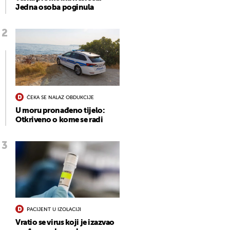
Jedna osoba poginula
ČEKA SE NALAZ OBDUKCIJE
U moru pronađeno tijelo:
Otkriveno o kome se radi
PACIJENT U IZOLACIJI
Vratio se virus koji je izazvao