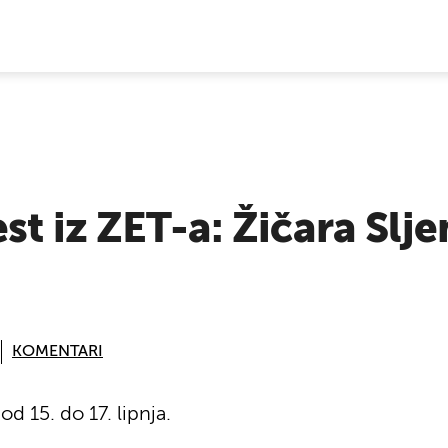
E VIJESTI
st iz ZET-a: Žičara Slje
KOMENTARI
d 15. do 17. lipnja.