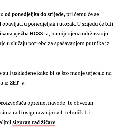
nu
od ponedjeljka do srijede,
pri čemu će se
 obavljati u ponedjeljak i utorak. U srijedu će biti
isana vježba HGSS-a
, namijenjena održavanju
je u slučaju potrebe za spašavanjem putnika iz
e su i usklađene kako bi se što manje utjecalo na
ču iz
ZET-a
.
 proizvođača opreme, navode, te obvezan
ima radi osiguravanja svih tehničkih i
aljnji
siguran rad žičare
.