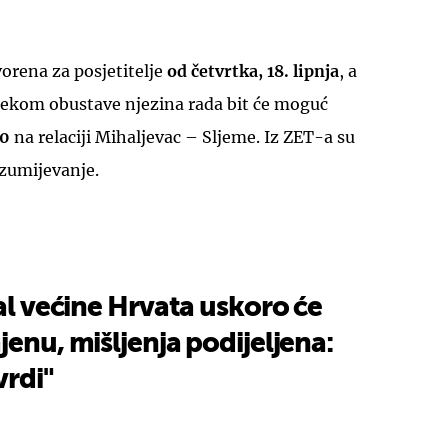
orena za posjetitelje
od četvrtka, 18. lipnja
, a
ijekom obustave njezina rada bit će moguć
40
na relaciji Mihaljevac – Sljeme. Iz ZET-a su
UKLJUČITE NOTIFIKACIJE
azumijevanje.
ual većine Hrvata uskoro će
jenu, mišljenja podijeljena:
vrdi"