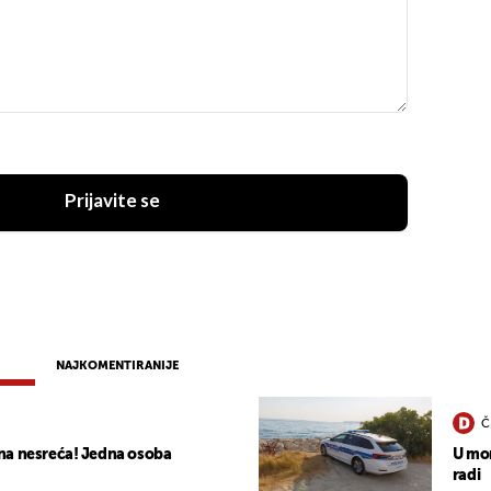
Prijavite se
NAJKOMENTIRANIJE
Č
na nesreća! Jedna osoba
U mor
radi