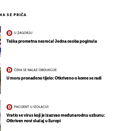
IMA SE PRIČA
U ZAGORJU
Teška prometna nesreća! Jedna osoba poginula
ČEKA SE NALAZ OBDUKCIJE
U moru pronađeno tijelo: Otkriveno o kome se radi
PACIJENT U IZOLACIJI
Vratio se virus koji je izazvao međunarodnu uzbunu:
Otkriven novi slučaj u Europi