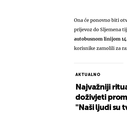
Ona će ponovno biti otv
prijevoz do Sljemena t
autobusnom linijom 1
korisnike zamolili za r
AKTUALNO
Najvažniji rit
doživjeti prom
"Naši ljudi su t