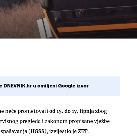
e DNEVNIK.hr u omiljeni Google izvor
me neće prometovati
od 15. do 17. lipnja
zbog
rvisnog pregleda i zakonom propisane vježbe
 spašavanja (
HGSS
), izvijestio je
ZET
.