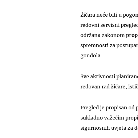
Žičara neće biti u pogo
redovni servisni pregled
održana zakonom
prop
spremnosti za postupan
gondola.
Sve aktivnosti planiran
redovan rad žičare, isti
Pregled je propisan od
sukladno važećim propis
sigurnosnih uvjeta za d