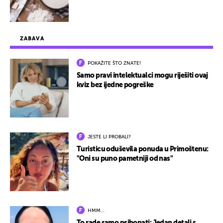
ZABAVA
POKAŽITE ŠTO ZNATE!
Samo pravi intelektualci mogu riješiti ovaj
kviz bez ijedne pogreške
JESTE LI PROBALI?
Turisticu oduševila ponuda u Primoštenu:
"Oni su puno pametniji od nas"
HMM…
To rade samo psihopati: Jedan detalj s