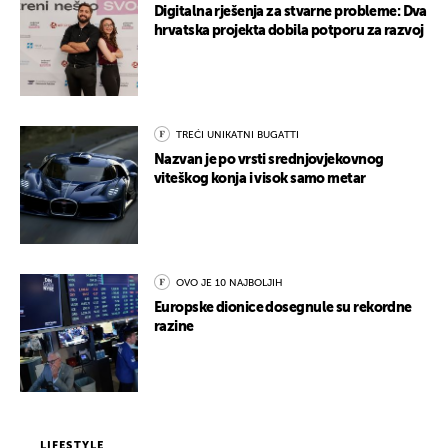
Digitalna rješenja za stvarne probleme: Dva
hrvatska projekta dobila potporu za razvoj
TREĆI UNIKATNI BUGATTI
Nazvan je po vrsti srednjovjekovnog
viteškog konja i visok samo metar
OVO JE 10 NAJBOLJIH
Europske dionice dosegnule su rekordne
razine
LIFESTYLE