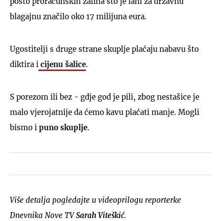
posto proračunskih zaliha što je lani za državnu
blagajnu značilo oko 17 milijuna eura.
Ugostitelji s druge strane skuplje plaćaju nabavu što
diktira i
cijenu šalice
.
S porezom ili bez - gdje god je pili, zbog nestašice je
malo vjerojatnije da ćemo kavu plaćati manje. Mogli
bismo i
puno skuplje
.
Više detalja pogledajte u videoprilogu reporterke
Dnevnika Nove TV
Sarah Viteškić
.