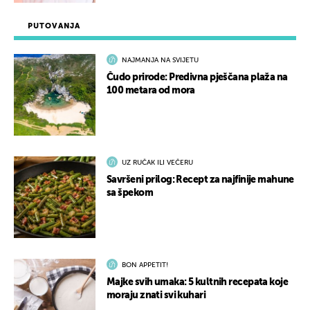
PUTOVANJA
NAJMANJA NA SVIJETU
Čudo prirode: Predivna pješčana plaža na
100 metara od mora
UZ RUČAK ILI VEČERU
Savršeni prilog: Recept za najfinije mahune
sa špekom
BON APPETIT!
Majke svih umaka: 5 kultnih recepata koje
moraju znati svi kuhari