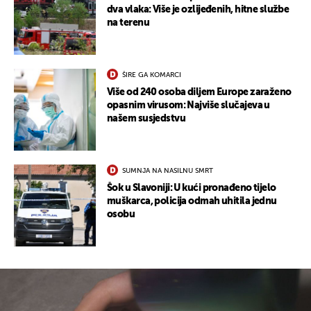
dva vlaka: Više je ozlijeđenih, hitne službe
na terenu
ŠIRE GA KOMARCI
Više od 240 osoba diljem Europe zaraženo
opasnim virusom: Najviše slučajeva u
našem susjedstvu
SUMNJA NA NASILNU SMRT
Šok u Slavoniji: U kući pronađeno tijelo
muškarca, policija odmah uhitila jednu
osobu