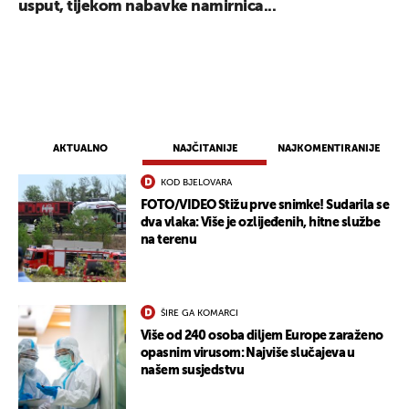
usput, tijekom nabavke namirnica...
AKTUALNO
NAJČITANIJE
NAJKOMENTIRANIJE
KOD BJELOVARA
FOTO/VIDEO Stižu prve snimke! Sudarila se
dva vlaka: Više je ozlijeđenih, hitne službe
na terenu
ŠIRE GA KOMARCI
Više od 240 osoba diljem Europe zaraženo
opasnim virusom: Najviše slučajeva u
našem susjedstvu