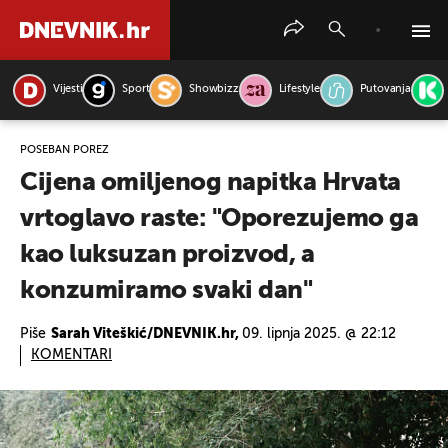
Vijesti
Sport
Showbizz
Lifestyle
Putovanja
PRETRAŽITE VIJESTI
POSEBAN POREZ
Cijena omiljenog napitka Hrvata
vrtoglavo raste: "Oporezujemo ga
kao luksuzan proizvod, a
konzumiramo svaki dan"
Piše
Sarah Viteškić/DNEVNIK.hr,
09. lipnja 2025. @ 22:12
KOMENTARI