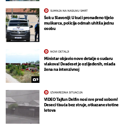
SUMNJA NA NASILNU SMRT
Šok u Slavoniji: U kući pronađeno tijelo
muškarca, policija odmah uhitila jednu
osobu
NOVI DETALJI
Ministar objavio nove detalje o sudaru
vlakova! Dvadeset je ozlijeđenih, mlađa
žena na intenzivnoj
9
UKLJUČITE NOTIFIKACIJE
IZVANREDNA SITUACIJA
VIDEO Tajfun Delfin nosi sve pred sobom!
Deseci tisuća bez struje, otkazane stotine
letova