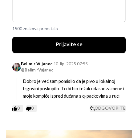
1500 znakova preostalo
Prijavite se
Belimir Vujanec
10. lip. 2025 07:55
@BelimirVujanec
Dobro je već sam pomislio da je pivo u lokalnoj
trgovini poskupilo. To bi bio težak udarac za mene i
moje kompiće ispred dućana s q-packovima u ruci
0
0
ODGOVORITE