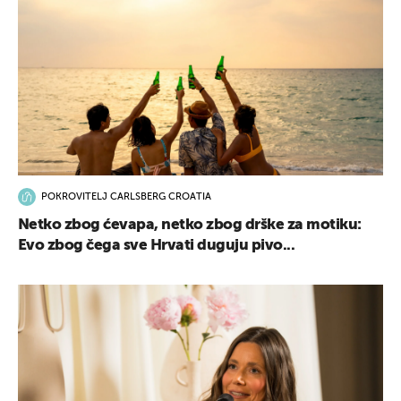
POKROVITELJ CARLSBERG CROATIA
Netko zbog ćevapa, netko zbog drške za motiku:
Evo zbog čega sve Hrvati duguju pivo...