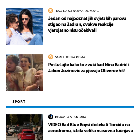
"KAO DA SU NOVAK ĐOKOVIĆ"
Jedan od najpoznatijih svjetskih parova
stigao na Jadran, ovakve reakcije
vjerojatno nisu očekivali
SAMO DOBRA PISMA
Poslušajte kako to zvuči kad Nina Badrić i
Jakov Jozinović zapjevaju Oliverov hit!
SPORT
POJAVILA SE SNIMKA
VIDEO Bad Blue Boysi dočekali Torcidu na
aerodromu, izbila velika masovna tučnjava