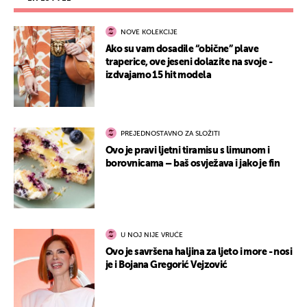
NOVE KOLEKCIJE
Ako su vam dosadile “obične” plave
traperice, ove jeseni dolazite na svoje -
izdvajamo 15 hit modela
PREJEDNOSTAVNO ZA SLOŽITI
Ovo je pravi ljetni tiramisu s limunom i
borovnicama – baš osvježava i jako je fin
U NOJ NIJE VRUĆE
Ovo je savršena haljina za ljeto i more - nosi
je i Bojana Gregorić Vejzović