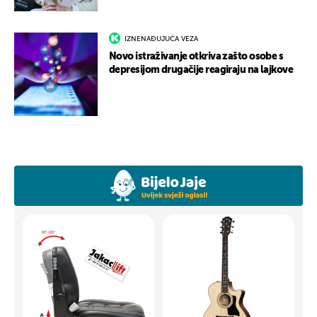
IZNENAĐUJUĆA VEZA
Novo istraživanje otkriva zašto osobe s
depresijom drugačije reagiraju na lajkove