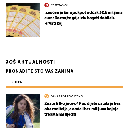
ČESTITAMO!
Izvučen je Eurojackpot od čak 32,6 milijuna
eura: Doznajte gdje idu bogati dobitci u
Hrvatskoj
JOŠ AKTUALNOSTI
PRONAĐITE ŠTO VAS ZANIMA
SHOW
DANAS ŽIVI POVUČENO
Znate li tko je ovo? Kao dijete ostala je bez
oba roditelja, a onda i bez milijuna koje je
trebala naslijediti