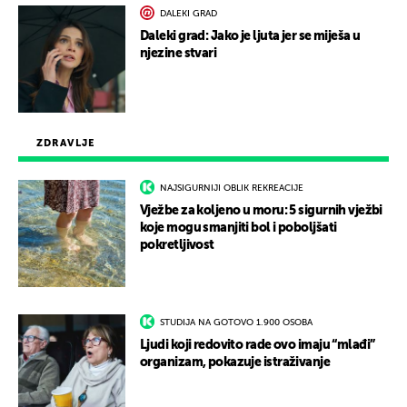
DALEKI GRAD
Daleki grad: Jako je ljuta jer se miješa u
njezine stvari
ZDRAVLJE
NAJSIGURNIJI OBLIK REKREACIJE
Vježbe za koljeno u moru: 5 sigurnih vježbi
koje mogu smanjiti bol i poboljšati
pokretljivost
STUDIJA NA GOTOVO 1.900 OSOBA
Ljudi koji redovito rade ovo imaju “mlađi”
organizam, pokazuje istraživanje