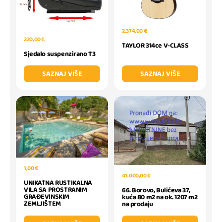
2.374,00 €
220,00 €
TAYLOR 314ce V-CLASS
Sjedalo suspenzirano T3
SAZNAJ VIŠE
SAZNAJ VIŠE
1,00 €
41.000,00 €
UNIKATNA RUSTIKALNA
VILA SA PROSTRANIM
66. Borovo, Bulićeva 37,
GRAĐEVINSKIM
kuća 80 m2 na ok. 1207 m2
ZEMLJIŠTEM
na prodaju