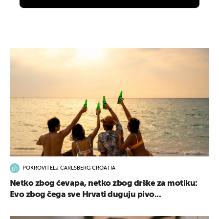
POKROVITELJ CARLSBERG CROATIA
Netko zbog ćevapa, netko zbog drške za motiku:
Evo zbog čega sve Hrvati duguju pivo...