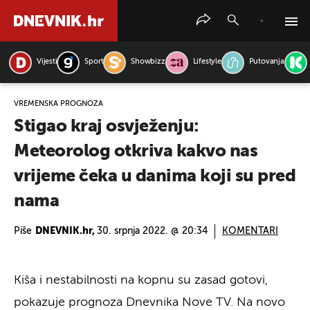
Vijesti
Sport
Showbizz
Lifestyle
Putovanja
PRETRAŽITE VIJESTI
VREMENSKA PROGNOZA
Stigao kraj osvježenju:
Meteorolog otkriva kakvo nas
vrijeme čeka u danima koji su pred
nama
Piše
DNEVNIK.hr,
30. srpnja 2022. @ 20:34
KOMENTARI
Kiša i nestabilnosti na kopnu su zasad gotovi,
pokazuje prognoza Dnevnika Nove TV. Na novo