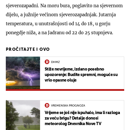
sjeverozapadni. Na moru bura, poglavito na sjevernom
dijelu, a južnije većinom sjeverozapadnjak. Jutarnja
temperatura, u unutrašnjosti od 14 do 18, u gorju
ponegdje niža, a na Jadranu od 22 do 25 stupnjeva.
PROČITAJTE I OVO
DHMZ
Stiže nevrijeme, izdano posebno
upozorenje: Budite spremni, moguće su
vrlo opasne oluje
VREMENSKA PROGNOZA
Vrijeme se još nije ispuhalo, ima li razloga
za veću brigu? Detalje donosi
meteorolog Dnevnika Nove TV