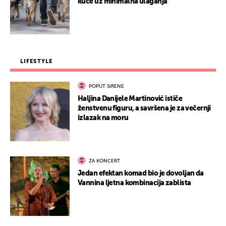
kuće uz minimalna ulaganja
LIFESTYLE
POPUT SIRENE
Haljina Danijele Martinović ističe
ženstvenu figuru, a savršena je za večernji
izlazak na moru
ZA KONCERT
Jedan efektan komad bio je dovoljan da
Vannina ljetna kombinacija zablista