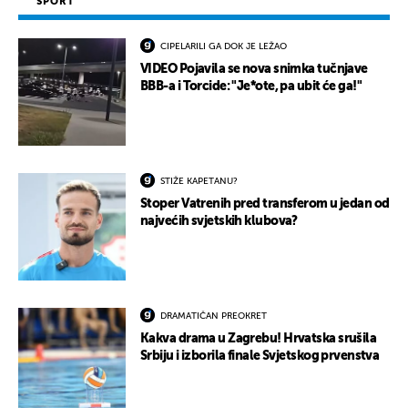
SPORT
CIPELARILI GA DOK JE LEŽAO
VIDEO Pojavila se nova snimka tučnjave
BBB-a i Torcide: "Je*ote, pa ubit će ga!"
STIŽE KAPETANU?
Stoper Vatrenih pred transferom u jedan od
najvećih svjetskih klubova?
DRAMATIČAN PREOKRET
Kakva drama u Zagrebu! Hrvatska srušila
Srbiju i izborila finale Svjetskog prvenstva