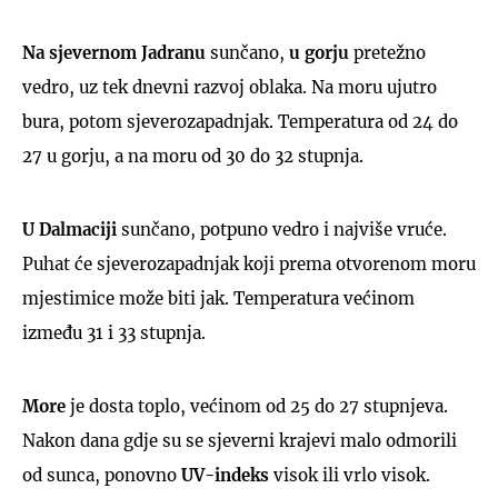
Na sjevernom Jadranu
sunčano,
u gorju
pretežno
vedro, uz tek dnevni razvoj oblaka. Na moru ujutro
bura, potom sjeverozapadnjak. Temperatura od 24 do
27 u gorju, a na moru od 30 do 32 stupnja.
U Dalmaciji
sunčano, potpuno vedro i najviše vruće.
Puhat će sjeverozapadnjak koji prema otvorenom moru
mjestimice može biti jak. Temperatura većinom
između 31 i 33 stupnja.
More
je dosta toplo, većinom od 25 do 27 stupnjeva.
Nakon dana gdje su se sjeverni krajevi malo odmorili
od sunca, ponovno
UV-indeks
visok ili vrlo visok.