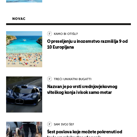
NOVAC
KAMO BI OTIŠLI?
O preseljenju u inozemstvo razmišlja 9 od
10 Europljana
TREĆI UNIKATNI BUGATTI
Nazvan je po vrsti srednjovjekovnog
viteškog konja i visok samo metar
SAM SVOJ ŠEF
Šest poslova koje možete pokrenuti od