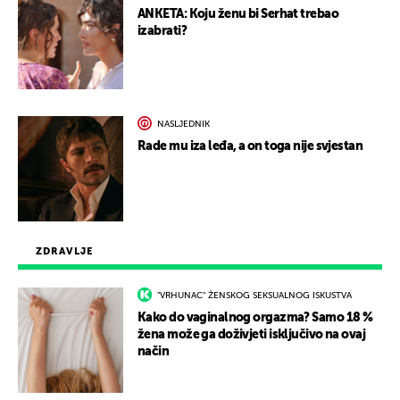
ANKETA: Koju ženu bi Serhat trebao
izabrati?
NASLJEDNIK
Rade mu iza leđa, a on toga nije svjestan
ZDRAVLJE
"VRHUNAC" ŽENSKOG SEKSUALNOG ISKUSTVA
Kako do vaginalnog orgazma? Samo 18 %
žena može ga doživjeti isključivo na ovaj
način