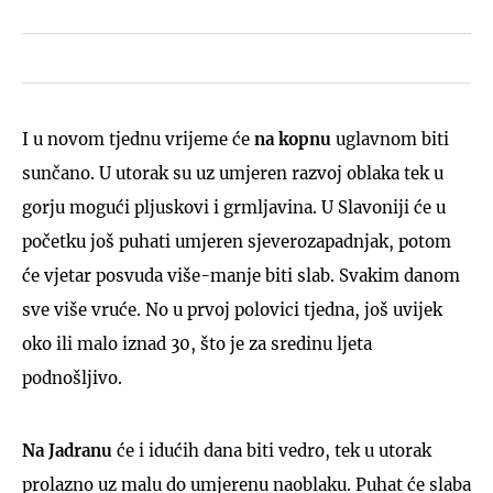
I u novom tjednu vrijeme će
na kopnu
uglavnom biti
sunčano. U utorak su uz umjeren razvoj oblaka tek u
gorju mogući pljuskovi i grmljavina. U Slavoniji će u
početku još puhati umjeren sjeverozapadnjak, potom
će vjetar posvuda više-manje biti slab. Svakim danom
sve više vruće. No u prvoj polovici tjedna, još uvijek
oko ili malo iznad 30, što je za sredinu ljeta
podnošljivo.
Na Jadranu
će i idućih dana biti vedro, tek u utorak
prolazno uz malu do umjerenu naoblaku. Puhat će slaba