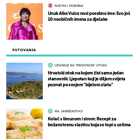
RIJETKA I POSEBNA
Unuk Alke Vuice nosi posebno ime: Evo još
10 neobičnih imena za dječake
PUTOVANJA
UŽIVANJE NA "PRIVATNOM" OTOKU
Hrvatski otok na kojem živi samo jedan
stanovnik: Ljepotan koji je diljem svijeta
poznat po svojem "bijelom zlatu"
MA, SAVRŠENSTVO!
Kolač s limunom i sirom: Recept za
božanstvenu slasticu koja se topi u ustima