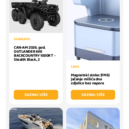
23.565,00 €
CAN-AM 2026. god.
OUTLANDER 6X6
BACKCOUNTRY 1000R T -
Stealth Black, 2
1,00 €
Magnetski stolac (FMS)
jačanje mišića dna
zdjelice bez napora
SAZNAJ VIŠE
SAZNAJ VIŠE