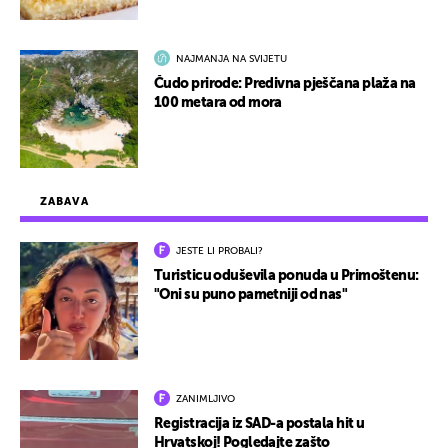
NAJMANJA NA SVIJETU
Čudo prirode: Predivna pješčana plaža na
100 metara od mora
ZABAVA
JESTE LI PROBALI?
Turisticu oduševila ponuda u Primoštenu:
"Oni su puno pametniji od nas"
ZANIMLJIVO
Registracija iz SAD-a postala hit u
Hrvatskoj! Pogledajte zašto