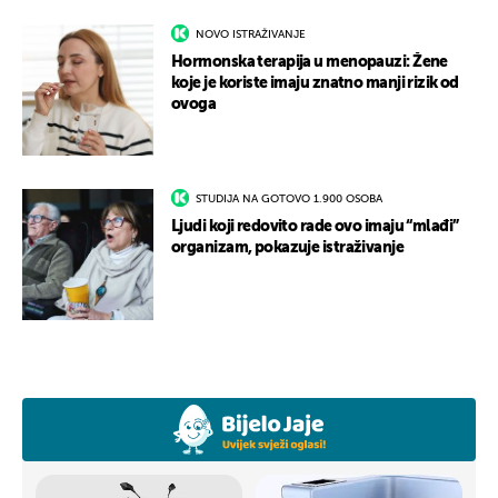
NOVO ISTRAŽIVANJE
Hormonska terapija u menopauzi: Žene
koje je koriste imaju znatno manji rizik od
ovoga
STUDIJA NA GOTOVO 1.900 OSOBA
Ljudi koji redovito rade ovo imaju “mlađi”
organizam, pokazuje istraživanje