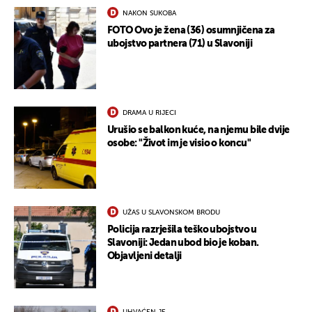
NAKON SUKOBA
FOTO Ovo je žena (36) osumnjičena za
ubojstvo partnera (71) u Slavoniji
DRAMA U RIJECI
Urušio se balkon kuće, na njemu bile dvije
osobe: "Život im je visio o koncu"
UŽAS U SLAVONSKOM BRODU
Policija razrješila teško ubojstvo u
Slavoniji: Jedan ubod bio je koban.
Objavljeni detalji
UHVAĆEN JE