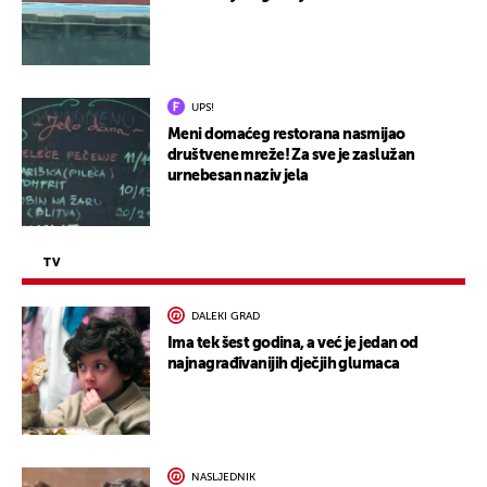
UPS!
Meni domaćeg restorana nasmijao
društvene mreže! Za sve je zaslužan
urnebesan naziv jela
TV
DALEKI GRAD
Ima tek šest godina, a već je jedan od
najnagrađivanijih dječjih glumaca
NASLJEDNIK