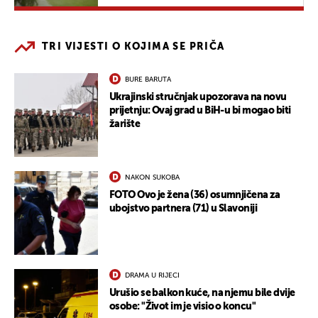
TRI VIJESTI O KOJIMA SE PRIČA
BURE BARUTA
Ukrajinski stručnjak upozorava na novu
prijetnju: Ovaj grad u BiH-u bi mogao biti
žarište
NAKON SUKOBA
FOTO Ovo je žena (36) osumnjičena za
ubojstvo partnera (71) u Slavoniji
DRAMA U RIJECI
Urušio se balkon kuće, na njemu bile dvije
osobe: "Život im je visio o koncu"