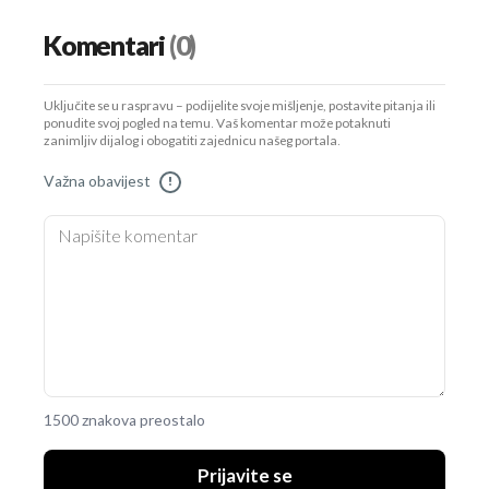
Komentari
(0)
Uključite se u raspravu – podijelite svoje mišljenje, postavite pitanja ili
ponudite svoj pogled na temu. Vaš komentar može potaknuti
zanimljiv dijalog i obogatiti zajednicu našeg portala.
Važna obavijest
!
1500 znakova preostalo
Prijavite se