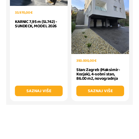
33.970,00 €
KARNIC 7,95 m (SL742) -
SUNDECK, MODEL 2026
350.000,00 €
Stan: Zagreb (Maksimir-
Kozjak), 4-sobni stan,
86.00 m2, novogradnja
SAZNAJ VIŠE
SAZNAJ VIŠE