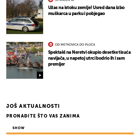
UKLJUČITE NOTIFIKACIJE
Užas na istoku zemlje! Usred dana izbo
muškarca u parku i pobjegao
OD METKOVIĆA DO PLOČA
Spektakl na Neretvi okupio desetke tisuća
navijača, u napetoj utrci bodrio ih i sam
premijer
JOŠ AKTUALNOSTI
PRONAĐITE ŠTO VAS ZANIMA
SHOW