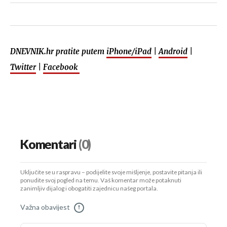
DNEVNIK.hr pratite putem
iPhone/iPad
|
Android
|
Twitter
|
Facebook
Komentari
(0)
Uključite se u raspravu – podijelite svoje mišljenje, postavite pitanja ili
ponudite svoj pogled na temu. Vaš komentar može potaknuti
zanimljiv dijalog i obogatiti zajednicu našeg portala.
Važna obavijest
!