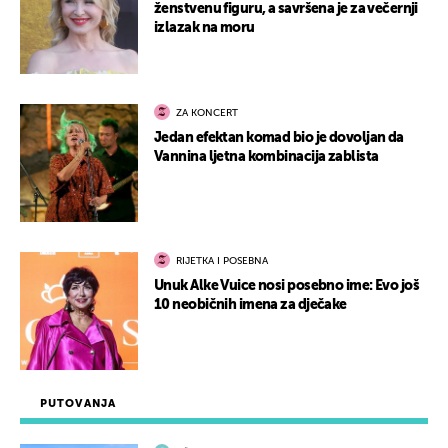
ženstvenu figuru, a savršena je za večernji
izlazak na moru
ZA KONCERT
Jedan efektan komad bio je dovoljan da
Vannina ljetna kombinacija zablista
RIJETKA I POSEBNA
Unuk Alke Vuice nosi posebno ime: Evo još
10 neobičnih imena za dječake
PUTOVANJA