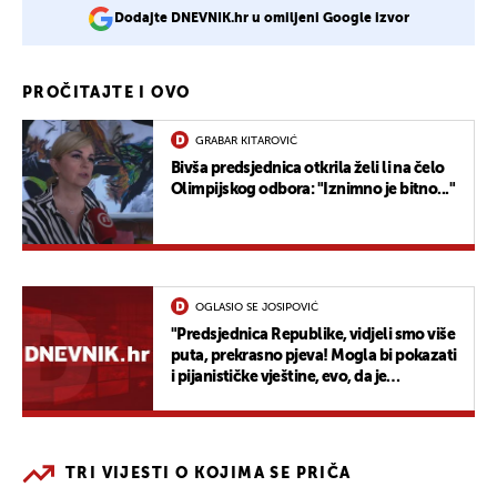
Dodajte DNEVNIK.hr u omiljeni Google izvor
PROČITAJTE I OVO
GRABAR KITAROVIĆ
Bivša predsjednica otkrila želi li na čelo
Olimpijskog odbora: "Iznimno je bitno..."
OGLASIO SE JOSIPOVIĆ
"Predsjednica Republike, vidjeli smo više
puta, prekrasno pjeva! Mogla bi pokazati
i pijanističke vještine, evo, da je
podsjetim..."
TRI VIJESTI O KOJIMA SE PRIČA