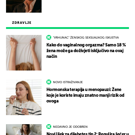
ZDRAVLJE
"VRHUNAC" ŽENSKOG SEKSUALNOG ISKUSTVA
Kako do vaginalnog orgazma? Samo 18 %
žena može ga doživjeti isključivo na ovaj
način
NOVO ISTRAŽIVANJE
Hormonska terapija u menopauzi: Žene
koje je koriste imaju znatno manji rizik od
ovoga
NEDAVNO JE ODOBREN
Novi lijek za dijabetes tip 2: Regulira šećer u