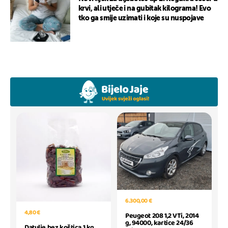
krvi, ali utječe i na gubitak kilograma! Evo
tko ga smije uzimati i koje su nuspojave
6.300,00 €
4,80 €
Peugeot 208 1,2 VTi, 2014
g, 94000, kartice 24/36
Datulje bez koštica 1 kg