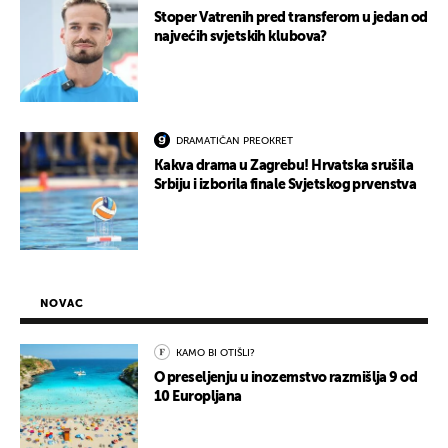
Stoper Vatrenih pred transferom u jedan od
najvećih svjetskih klubova?
DRAMATIČAN PREOKRET
Kakva drama u Zagrebu! Hrvatska srušila
Srbiju i izborila finale Svjetskog prvenstva
NOVAC
KAMO BI OTIŠLI?
O preseljenju u inozemstvo razmišlja 9 od
10 Europljana