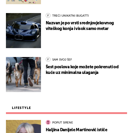
TREĆI UNIKATNI BUGATTI
Nazvan je po vrsti srednjovjekovnog
viteškog konja i visok samo metar
SAM SVOJ ŠEF
Šest poslova koje možete pokrenuti od
kuće uz minimalna ulaganja
LIFESTYLE
POPUT SIRENE
Haljina Danijele Martinović ističe