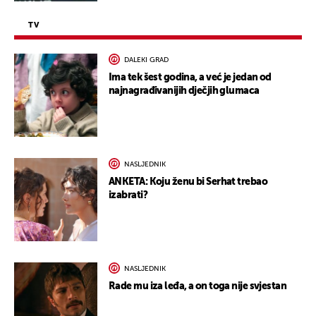
TV
DALEKI GRAD
Ima tek šest godina, a već je jedan od
najnagrađivanijih dječjih glumaca
NASLJEDNIK
ANKETA: Koju ženu bi Serhat trebao
izabrati?
NASLJEDNIK
Rade mu iza leđa, a on toga nije svjestan