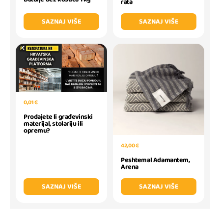
rata
SAZNAJ VIŠE
SAZNAJ VIŠE
0,01 €
Prodajete li građevinski
materijal, stolariju ili
opremu?
42,00 €
Peshtemal Adamantem,
Arena
SAZNAJ VIŠE
SAZNAJ VIŠE