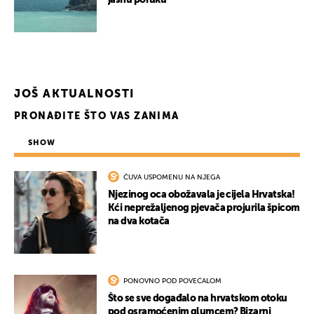
jasnu poruku
UKLJUČITE NOTIFIKACIJE
JOŠ AKTUALNOSTI
PRONAĐITE ŠTO VAS ZANIMA
SHOW
ČUVA USPOMENU NA NJEGA
Njezinog oca obožavala je cijela Hrvatska!
Kći neprežaljenog pjevača projurila špicom
na dva kotača
PONOVNO POD POVEĆALOM
Što se sve događalo na hrvatskom otoku
pod osramoćenim glumcem? Bizarni