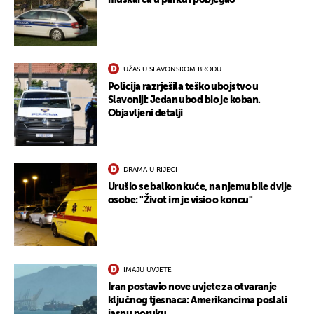
muškarca u parku i pobjegao
UŽAS U SLAVONSKOM BRODU
Policija razrješila teško ubojstvo u
Slavoniji: Jedan ubod bio je koban.
Objavljeni detalji
DRAMA U RIJECI
Urušio se balkon kuće, na njemu bile dvije
osobe: "Život im je visio o koncu"
IMAJU UVJETE
Iran postavio nove uvjete za otvaranje
ključnog tjesnaca: Amerikancima poslali