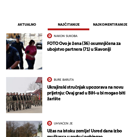
AKTUALNO
NAJČITANIJE
NAJKOMENTIRANIJE
NAKON SUKOBA
FOTO Ovo je žena (36) osumnjičena za
ubojstvo partnera (71) u Slavoniji
BURE BARUTA
Ukrajinski stručnjak upozorava na novu
prijetnju: Ovaj grad u BiH-u bi mogao biti
žarište
UHVAĆEN JE
Užas na istoku zemlje! Usred dana izbo