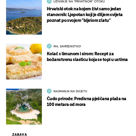
UŽIVANJE NA "PRIVATNOM" OTOKU
Hrvatski otok na kojem živi samo jedan
stanovnik: Ljepotan koji je diljem svijeta
poznat po svojem "bijelom zlatu"
MA, SAVRŠENSTVO!
Kolač s limunom i sirom: Recept za
božanstvenu slasticu koja se topi u ustima
NAJMANJA NA SVIJETU
Čudo prirode: Predivna pješčana plaža na
100 metara od mora
ZABAVA