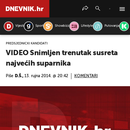
Vijesti
Sport
Showbizz
Lifestyle
Putovanja
PRETRAŽITE VIJESTI
PREDSJEDNIČKI KANDIDATI
VIDEO Snimljen trenutak susreta
najvećih suparnika
Piše
D.Š.,
13. rujna 2014. @ 20:42
KOMENTARI