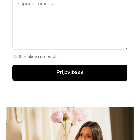
1500 znakova preostalo
Prijavite se