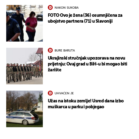
NAKON SUKOBA
FOTO Ovo je žena (36) osumnjičena za
ubojstvo partnera (71) u Slavoniji
BURE BARUTA
Ukrajinski stručnjak upozorava na novu
prijetnju: Ovaj grad u BiH-u bi mogao biti
žarište
UHVAĆEN JE
Užas na istoku zemlje! Usred dana izbo
muškarca u parku i pobjegao