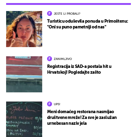
JESTE LI PROBALI?
Turisticu oduševila ponuda u Primoštenu:
"Oni su puno pametniji od nas"
ZANIMLJIVO
Registracija iz SAD-a postala hit u
Hrvatskoj! Pogledajte zašto
UPS!
Meni domaćeg restorana nasmijao
društvene mreže! Za sve je zaslužan
urnebesan naziv jela