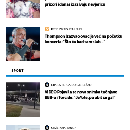
prizori i danas izazivaju nevjericu
PRED 20 TISUĆA LJUDI
Thompson izazvao ovacije već na početku
koncerta: "Što ću kad sam slab..."
SPORT
CIPELARILI GA DOK JE LEŽAO
VIDEO Pojavila se nova snimka tučnjave
BBB-a i Torcide: "Je*ote, pa ubit će ga!"
STIŽE KAPETANU?