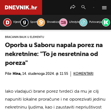
Vijesti
Sport
Showbizz
Lifestyle
Putovanja
PRETRAŽITE VIJESTI
BRAČANIN BAUK U ELEMENTU
Oporba u Saboru napala porez na
nekretnine: "To je nesretnina od
poreza"
Piše
Hina,
14. studenoga 2024. @ 11:55
KOMENTARI
Iako vladajući brane porez tvrdeći da mu je cilj
napuniti lokalne proračune i ne oporezivati jedinu
nekretninu ljudima, kao i zaustaviti nepriuštivost