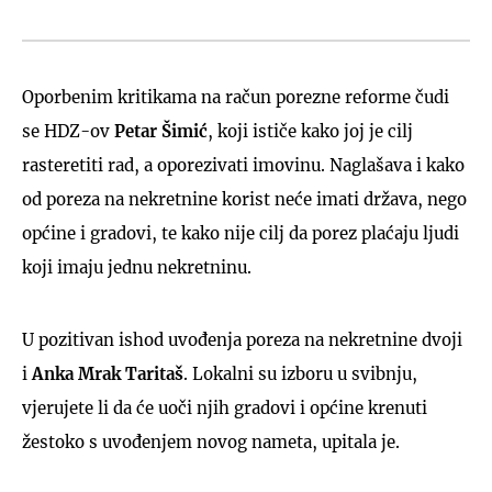
Oporbenim kritikama na račun porezne reforme čudi
se HDZ-ov
Petar Šimić
, koji ističe kako joj je cilj
rasteretiti rad, a oporezivati imovinu. Naglašava i kako
od poreza na nekretnine korist neće imati država, nego
općine i gradovi, te kako nije cilj da porez plaćaju ljudi
koji imaju jednu nekretninu.
U pozitivan ishod uvođenja poreza na nekretnine dvoji
i
Anka Mrak Taritaš
. Lokalni su izboru u svibnju,
vjerujete li da će uoči njih gradovi i općine krenuti
žestoko s uvođenjem novog nameta, upitala je.