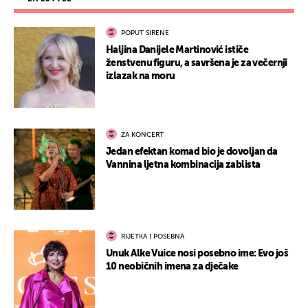
POPUT SIRENE
Haljina Danijele Martinović ističe
ženstvenu figuru, a savršena je za večernji
izlazak na moru
ZA KONCERT
Jedan efektan komad bio je dovoljan da
Vannina ljetna kombinacija zablista
RIJETKA I POSEBNA
Unuk Alke Vuice nosi posebno ime: Evo još
10 neobičnih imena za dječake