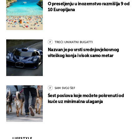
O preseljenju u inozemstvo razmišlja 9 od
10 Europljana
TREĆI UNIKATNI BUGATTI
Nazvan je po vrsti srednjovjekovnog
viteškog konja i visok samo metar
SAM SVOJ ŠEF
Šest poslova koje možete pokrenuti od
kuće uz minimalna ulaganja
LIFESTYLE