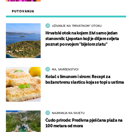
PUTOVANJA
UŽIVANJE NA "PRIVATNOM" OTOKU
Hrvatski otok na kojem živi samo jedan
stanovnik: Ljepotan koji je diljem svijeta
poznat po svojem "bijelom zlatu"
MA, SAVRŠENSTVO!
Kolač s limunom i sirom: Recept za
božanstvenu slasticu koja se topi u ustima
NAJMANJA NA SVIJETU
Čudo prirode: Predivna pješčana plaža na
100 metara od mora