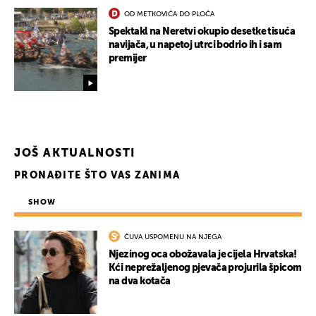
OD METKOVIĆA DO PLOČA
Spektakl na Neretvi okupio desetke tisuća
navijača, u napetoj utrci bodrio ih i sam
premijer
JOŠ AKTUALNOSTI
PRONAĐITE ŠTO VAS ZANIMA
SHOW
ČUVA USPOMENU NA NJEGA
Njezinog oca obožavala je cijela Hrvatska!
Kći neprežaljenog pjevača projurila špicom
na dva kotača