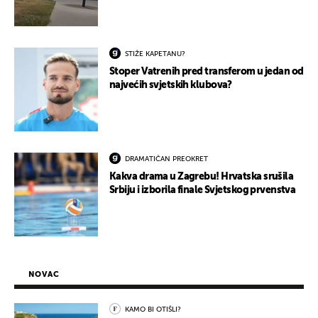
STIŽE KAPETANU?
Stoper Vatrenih pred transferom u jedan od
najvećih svjetskih klubova?
DRAMATIČAN PREOKRET
Kakva drama u Zagrebu! Hrvatska srušila
Srbiju i izborila finale Svjetskog prvenstva
NOVAC
KAMO BI OTIŠLI?