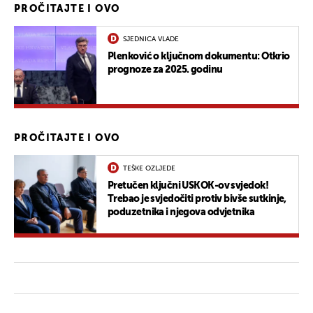
PROČITAJTE I OVO
SJEDNICA VLADE
Plenković o ključnom dokumentu: Otkrio
prognoze za 2025. godinu
PROČITAJTE I OVO
TEŠKE OZLJEDE
Pretučen ključni USKOK-ov svjedok!
Trebao je svjedočiti protiv bivše sutkinje,
poduzetnika i njegova odvjetnika