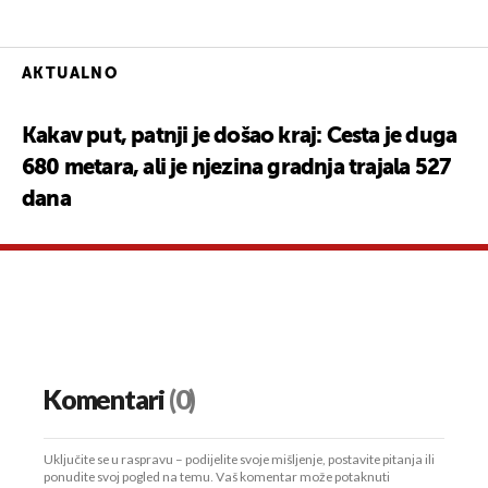
AKTUALNO
Kakav put, patnji je došao kraj: Cesta je duga
680 metara, ali je njezina gradnja trajala 527
dana
Komentari
(0)
Uključite se u raspravu – podijelite svoje mišljenje, postavite pitanja ili
ponudite svoj pogled na temu. Vaš komentar može potaknuti