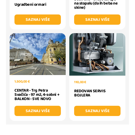
na stopalu (da ih beba ne
Ugradbeni ormari
skine)
SAZNAJ VIŠE
SAZNAJ VIŠE
1.500,00 €
110,00 €
CENTAR - Trg Petra
REDOVAN SERVIS
Svačića - 97 m2, 4-sobni +
BOJLERA
BALKON - SVE NOVO
SAZNAJ VIŠE
SAZNAJ VIŠE