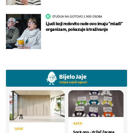
STUDIJA NA GOTOVO 1.900 OSOBA
Ljudi koji redovito rade ovo imaju “mlađi”
organizam, pokazuje istraživanje
4,65 €
1,00 €
Sock ons - držač čarapa