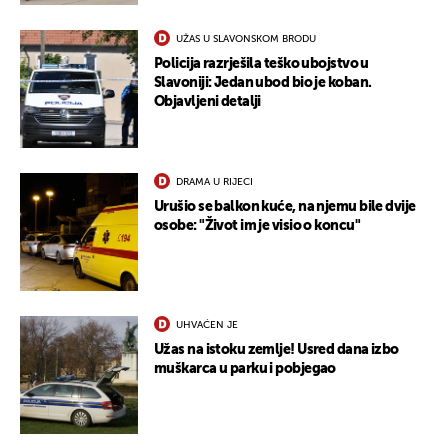
UŽAS U SLAVONSKOM BRODU
Policija razrješila teško ubojstvo u
Slavoniji: Jedan ubod bio je koban.
Objavljeni detalji
DRAMA U RIJECI
Urušio se balkon kuće, na njemu bile dvije
osobe: "Život im je visio o koncu"
UHVAĆEN JE
Užas na istoku zemlje! Usred dana izbo
muškarca u parku i pobjegao