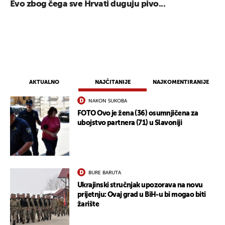
Evo zbog čega sve Hrvati duguju pivo...
AKTUALNO
NAJČITANIJE
NAJKOMENTIRANIJE
NAKON SUKOBA
FOTO Ovo je žena (36) osumnjičena za
ubojstvo partnera (71) u Slavoniji
UKLJUČITE NOTIFIKACIJE
BURE BARUTA
Ukrajinski stručnjak upozorava na novu
prijetnju: Ovaj grad u BiH-u bi mogao biti
žarište