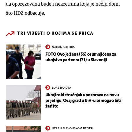
da oporezovana bude i nekretnina koja je nečiji dom,
što HDZ odbacuje.
TRI VIJESTI O KOJIMA SE PRIČA
NAKON SUKOBA
FOTO Ovo je žena (36) osumnjičena za
ubojstvo partnera (71) u Slavoniji
BURE BARUTA
Ukrajinski stručnjak upozorava na novu
prijetnju: Ovaj grad u BiH-u bi mogao biti
žarište
UŽAS U SLAVONSKOM BRODU