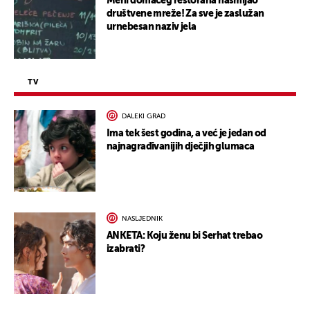
Meni domaćeg restorana nasmijao
društvene mreže! Za sve je zaslužan
urnebesan naziv jela
TV
DALEKI GRAD
Ima tek šest godina, a već je jedan od
najnagrađivanijih dječjih glumaca
NASLJEDNIK
ANKETA: Koju ženu bi Serhat trebao
izabrati?