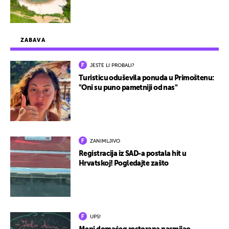
ZABAVA
JESTE LI PROBALI?
Turisticu oduševila ponuda u Primoštenu:
"Oni su puno pametniji od nas"
ZANIMLJIVO
Registracija iz SAD-a postala hit u
Hrvatskoj! Pogledajte zašto
UPS!