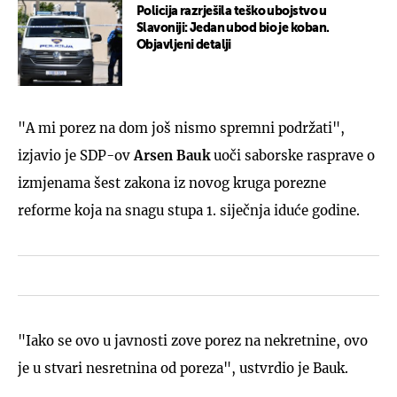
Policija razrješila teško ubojstvo u
Slavoniji: Jedan ubod bio je koban.
Objavljeni detalji
"A mi porez na dom još nismo spremni podržati",
izjavio je SDP-ov
Arsen Bauk
uoči saborske rasprave o
izmjenama šest zakona iz novog kruga porezne
reforme koja na snagu stupa 1. siječnja iduće godine.
"Iako se ovo u javnosti zove porez na nekretnine, ovo
je u stvari nesretnina od poreza", ustvrdio je Bauk.