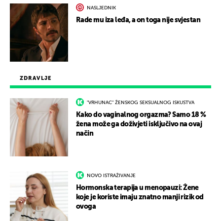
NASLJEDNIK
Rade mu iza leđa, a on toga nije svjestan
ZDRAVLJE
"VRHUNAC" ŽENSKOG SEKSUALNOG ISKUSTVA
Kako do vaginalnog orgazma? Samo 18 %
žena može ga doživjeti isključivo na ovaj
način
NOVO ISTRAŽIVANJE
Hormonska terapija u menopauzi: Žene
koje je koriste imaju znatno manji rizik od
ovoga