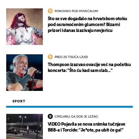
PONOVNO POD POVEĆALOM
Što se sve događalo na hrvatskom otoku
pod osramoćenim glumcem? Bizarni
prizori i danas izazivaju nevjericu
PRED 20 TISUĆA LJUDI
Thompson izazvao ovacije već na početku
koncerta: "Što ću kad sam slab..."
SPORT
CIPELARILI GA DOK JE LEŽAO
VIDEO Pojavila se nova snimka tučnjave
BBB-a i Torcide: "Je*ote, pa ubit će ga!"