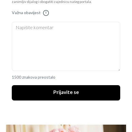
zanimljiv dijalog i obogatiti zajednicu našeg portala.
Važna obavijest
!
1500 znakova preostalo
Prijavite se