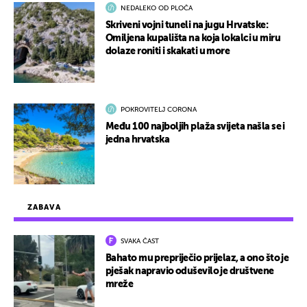
NEDALEKO OD PLOČA
Skriveni vojni tuneli na jugu Hrvatske:
Omiljena kupališta na koja lokalci u miru
dolaze roniti i skakati u more
POKROVITELJ CORONA
Među 100 najboljih plaža svijeta našla se i
jedna hrvatska
ZABAVA
SVAKA ČAST
Bahato mu prepriječio prijelaz, a ono što je
pješak napravio oduševilo je društvene
mreže