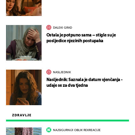
DALEKI GRAD
Ostala je potpuno sama – stigle su je
posljedice njezinih postupaka
NASLJEDNIK
Nasljednik: Saznala je datum vjenčanja -
udaje se za dva tjedna
ZDRAVLJE
NAJSIGURNIJI OBLIK REKREACIJE