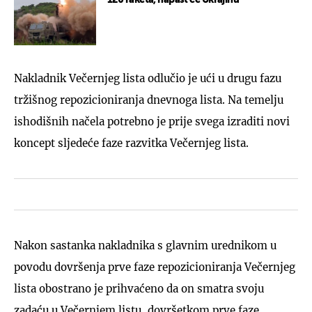
Nakladnik Večernjeg lista odlučio je ući u drugu fazu
tržišnog repozicioniranja dnevnoga lista. Na temelju
ishodišnih načela potrebno je prije svega izraditi novi
koncept sljedeće faze razvitka Večernjeg lista.
Nakon sastanka nakladnika s glavnim urednikom u
povodu dovršenja prve faze repozicioniranja Večernjeg
lista obostrano je prihvaćeno da on smatra svoju
zadaću u Večernjem listu, dovršetkom prve faze,