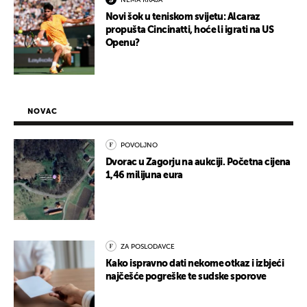
NEMA KRAJA
Novi šok u teniskom svijetu: Alcaraz
propušta Cincinatti, hoće li igrati na US
Openu?
NOVAC
POVOLJNO
Dvorac u Zagorju na aukciji. Početna cijena
1,46 milijuna eura
ZA POSLODAVCE
Kako ispravno dati nekome otkaz i izbjeći
najčešće pogreške te sudske sporove