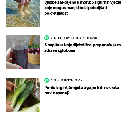
Vježbe za koljeno u moru: 5 sigurnih vježbi
koje mogu smanjiti bol i poboljšati
pokretljivost
VRIJEDI IH UVRSTITI U PREHRANU
6 napitaka koje dijetetičari preporučuju za
zdrave zglobove
PIŠE NUTRICIONISTICA
Poriluk i giht: Smijete li ga jesti ili riskirate
novi napadaj?