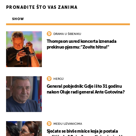
PRONAĐITE ŠTO VAS ZANIMA
SHOW
DRAMA U ŠIBENIKU
Thompson usred koncerta iznenada
prekinuo pjesmu: "Zovite hitnu!"
HEROJ
General pobjednik: Gdje i što 31 godinu
nakon Oluje radi general Ante Gotovina?
MEĐU UZVANICIMA
Sjećate se bivše misice koja je postala