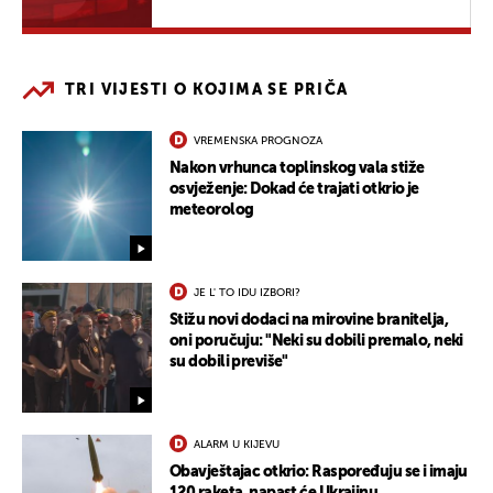
TRI VIJESTI O KOJIMA SE PRIČA
VREMENSKA PROGNOZA
Nakon vrhunca toplinskog vala stiže
osvježenje: Dokad će trajati otkrio je
meteorolog
JE L' TO IDU IZBORI?
Stižu novi dodaci na mirovine branitelja,
oni poručuju: "Neki su dobili premalo, neki
su dobili previše"
ALARM U KIJEVU
Obavještajac otkrio: Raspoređuju se i imaju
120 raketa, napast će Ukrajinu