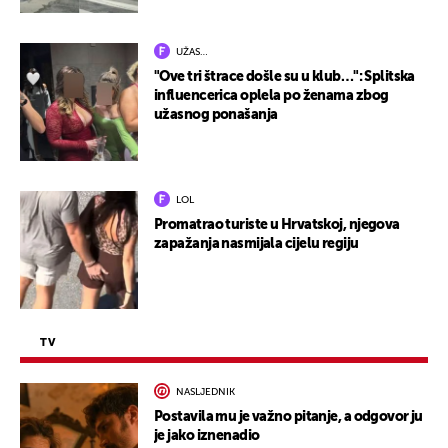
UŽAS…
"Ove tri štrace došle su u klub…": Splitska
influencerica oplela po ženama zbog
užasnog ponašanja
LOL
Promatrao turiste u Hrvatskoj, njegova
zapažanja nasmijala cijelu regiju
TV
NASLJEDNIK
Postavila mu je važno pitanje, a odgovor ju
je jako iznenadio