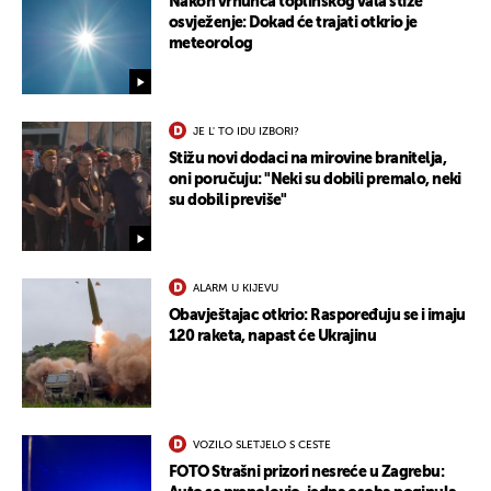
Nakon vrhunca toplinskog vala stiže
osvježenje: Dokad će trajati otkrio je
meteorolog
JE L' TO IDU IZBORI?
Stižu novi dodaci na mirovine branitelja,
oni poručuju: "Neki su dobili premalo, neki
su dobili previše"
ALARM U KIJEVU
Obavještajac otkrio: Raspoređuju se i imaju
120 raketa, napast će Ukrajinu
VOZILO SLETJELO S CESTE
FOTO Strašni prizori nesreće u Zagrebu: