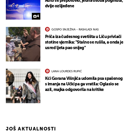
Auto se prepolovio, jedna osoba poginula,
dvije ozlijeđene
4
GOSPO SNJEŽNA - RASHLADI NAS
Priča iza čudesnog svetišta u Liču privlači
stotine vjernika: "Stalno se rušila, a onda je
usred ljeta pao snijeg"
LANA LOURDES RUPIĆ
Kći Gorana Višnjića udomila psa spašenog
s imanja na Učki pa ga vratila: Oglasio se
azil, majka odgovorila na kritike
UKLJUČITE NOTIFIKACIJE
JOŠ AKTUALNOSTI