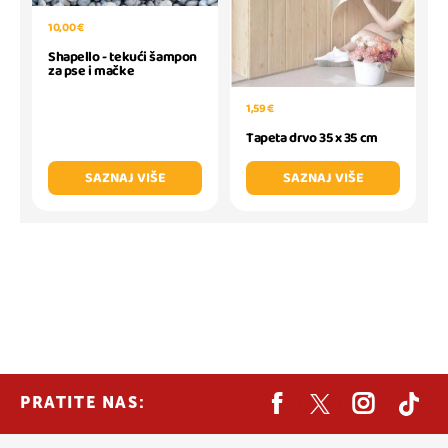
10,00 €
Shapello - tekući šampon
za pse i mačke
1,59 €
Tapeta drvo 35 x 35 cm
SAZNAJ VIŠE
SAZNAJ VIŠE
PRATITE NAS: