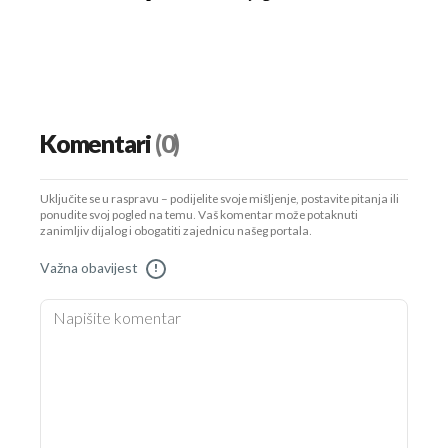
Komentari
(0)
Uključite se u raspravu – podijelite svoje mišljenje, postavite pitanja ili
ponudite svoj pogled na temu. Vaš komentar može potaknuti
zanimljiv dijalog i obogatiti zajednicu našeg portala.
Važna obavijest
!