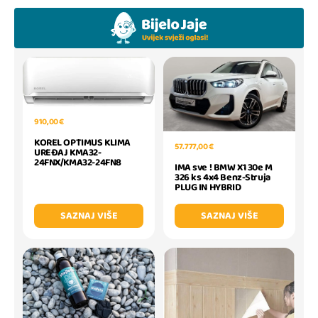
910,00 €
KOREL OPTIMUS KLIMA
57.777,00 €
UREĐAJ KMA32-
24FNX/KMA32-24FN8
IMA sve ! BMW X1 30e M
326 ks 4x4 Benz-Struja
PLUG IN HYBRID
SAZNAJ VIŠE
SAZNAJ VIŠE