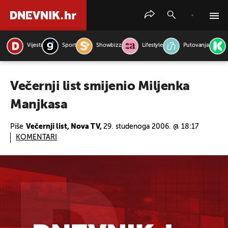
Vijesti
Sport
Showbizz
Lifestyle
Putovanja
PRETRAŽITE VIJESTI
Večernji list smijenio Miljenka
Manjkasa
Piše
Večernji list, Nova TV,
29. studenoga 2006. @ 18:17
KOMENTARI