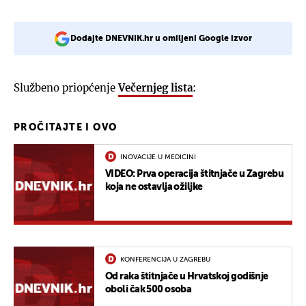
Dodajte DNEVNIK.hr u omiljeni Google izvor
Službeno priopćenje
Večernjeg lista
:
PROČITAJTE I OVO
INOVACIJE U MEDICINI
VIDEO: Prva operacija štitnjače u Zagrebu
koja ne ostavlja ožiljke
KONFERENCIJA U ZAGREBU
Od raka štitnjače u Hrvatskoj godišnje
oboli čak 500 osoba