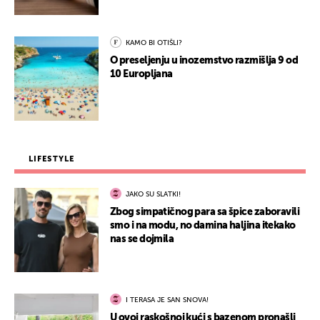
KAMO BI OTIŠLI?
O preseljenju u inozemstvo razmišlja 9 od
10 Europljana
LIFESTYLE
JAKO SU SLATKI!
Zbog simpatičnog para sa špice zaboravili
smo i na modu, no damina haljina itekako
nas se dojmila
I TERASA JE SAN SNOVA!
U ovoj raskošnoj kući s bazenom pronašli