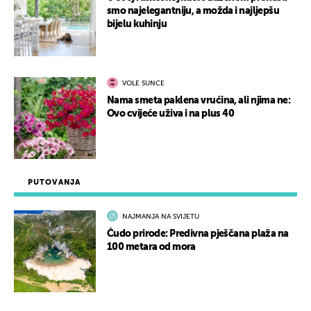
smo najelegantniju, a možda i najljepšu
bijelu kuhinju
VOLE SUNCE
Nama smeta paklena vrućina, ali njima ne:
Ovo cvijeće uživa i na plus 40
PUTOVANJA
NAJMANJA NA SVIJETU
Čudo prirode: Predivna pješčana plaža na
100 metara od mora