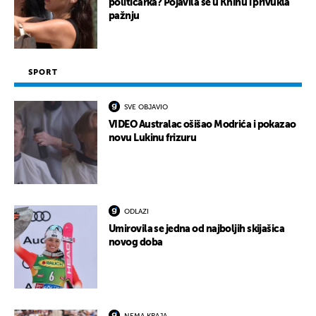
političarka? Pojavila se u Kninu i privukla
pažnju
SPORT
SVE OBJAVIO
VIDEO Australac ošišao Modrića i pokazao
novu Lukinu frizuru
ODLAZI
Umirovila se jedna od najboljih skijašica
novog doba