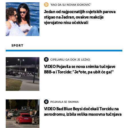
"KAO DA SU NOVAK ĐOKOVIĆ"
Jedan od najpoznatijih svjetskih parova
stigao na Jadran, ovakve reakcije
vjerojatno nisu očekivali
SPORT
CIPELARILI GA DOK JE LEŽAO
VIDEO Pojavila se nova snimka tučnjave
BBB-a i Torcide: "Je*ote, pa ubit će ga!"
POJAVILA SE SNIMKA
VIDEO Bad Blue Boysi dočekali Torcidu na
aerodromu, izbila velika masovna tučnjava