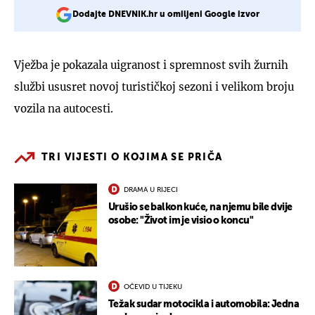
Dodajte DNEVNIK.hr u omiljeni Google izvor
Vježba je pokazala uigranost i spremnost svih žurnih
službi ususret novoj turističkoj sezoni i velikom broju
vozila na autocesti.
TRI VIJESTI O KOJIMA SE PRIČA
DRAMA U RIJECI
Urušio se balkon kuće, na njemu bile dvije
osobe: "Život im je visio o koncu"
OČEVID U TIJEKU
Težak sudar motocikla i automobila: Jedna