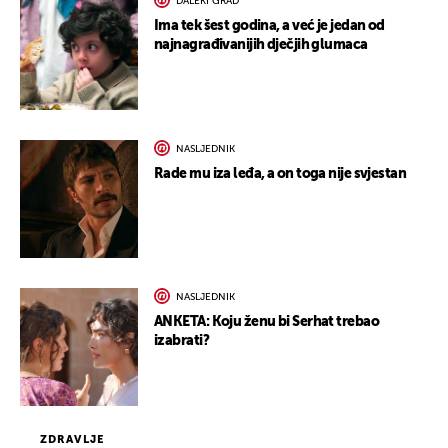
DALEKI GRAD
Ima tek šest godina, a već je jedan od
najnagrađivanijih dječjih glumaca
NASLJEDNIK
Rade mu iza leđa, a on toga nije svjestan
NASLJEDNIK
ANKETA: Koju ženu bi Serhat trebao
izabrati?
ZDRAVLJE