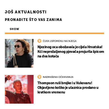
JOŠ AKTUALNOSTI
PRONAĐITE ŠTO VAS ZANIMA
SHOW
ČUVA USPOMENU NA NJEGA
Njezinog oca obožavala je cijela Hrvatska!
Kći neprežaljenog pjevača projurila špicom
na dva kotača
NADMAŠENA OČEKIVANJA
Thompson ruši brojke i u Vukovaru!
Objavljeno koliko je ulaznica prodano u
kratkom vremenu