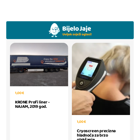
1,00 €
KRONE Profi liner -
NAJAM, 2019 god.
1,00 €
Cryoscreen precizna
hladnoća za brzo
olakšanje