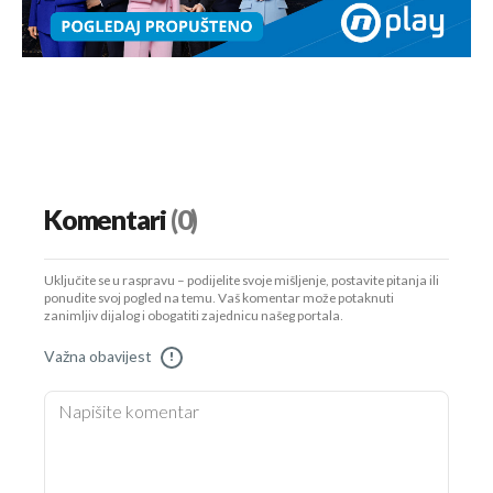
Komentari
(0)
Uključite se u raspravu – podijelite svoje mišljenje, postavite pitanja ili
ponudite svoj pogled na temu. Vaš komentar može potaknuti
zanimljiv dijalog i obogatiti zajednicu našeg portala.
Važna obavijest
!