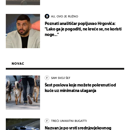
AU, OVO JE RUŽNO
Poznati analitičar popljuvao Hrgovića:
"Lako ga je pogoditi, ne kreće se, ne koristi
noge..."
NOVAC
SAM SVOJ ŠEF
Šest poslova koje možete pokrenuti od
kuće uz minimalna ulaganja
TREĆI UNIKATNI BUGATTI
Nazvan je po vrsti srednjovjekovnog