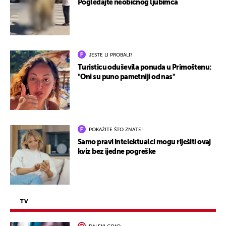
Pogledajte neobičnog ljubimca
JESTE LI PROBALI?
Turisticu oduševila ponuda u Primoštenu:
"Oni su puno pametniji od nas"
POKAŽITE ŠTO ZNATE!
Samo pravi intelektualci mogu riješiti ovaj
kviz bez ijedne pogreške
TV