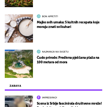
BON APPETIT!
Majke svih umaka: 5 kultnih recepata koje
moraju znati svi kuhari
NAJMANJA NA SVIJETU
Čudo prirode: Predivna pješčana plaža na
100 metara od mora
ZABAVA
IMPRESIVNO!
Scena iz Srbije fascinirala društvene mreže!