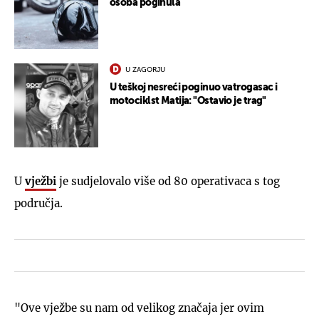
osoba poginula
U ZAGORJU
U teškoj nesreći poginuo vatrogasac i
motociklst Matija: "Ostavio je trag"
U
vježbi
je sudjelovalo više od 80 operativaca s tog
područja.
"Ove vježbe su nam od velikog značaja jer ovim