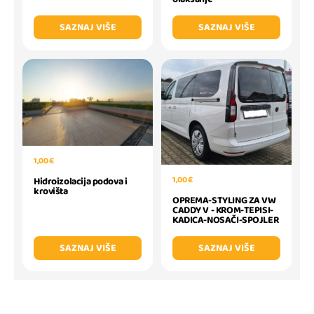
SAZNAJ VIŠE
SAZNAJ VIŠE
1,00 €
1,00 €
Hidroizolacija podova i
krovišta
OPREMA-STYLING ZA VW
CADDY V - KROM-TEPISI-
KADICA-NOSAČI-SPOJLER
SAZNAJ VIŠE
SAZNAJ VIŠE