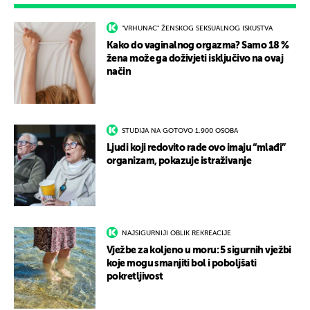
"VRHUNAC" ŽENSKOG SEKSUALNOG ISKUSTVA
Kako do vaginalnog orgazma? Samo 18 %
žena može ga doživjeti isključivo na ovaj
način
STUDIJA NA GOTOVO 1.900 OSOBA
Ljudi koji redovito rade ovo imaju “mlađi”
organizam, pokazuje istraživanje
NAJSIGURNIJI OBLIK REKREACIJE
Vježbe za koljeno u moru: 5 sigurnih vježbi
koje mogu smanjiti bol i poboljšati
pokretljivost