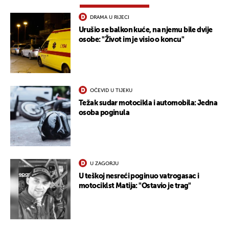
DRAMA U RIJECI
Urušio se balkon kuće, na njemu bile dvije
osobe: "Život im je visio o koncu"
OČEVID U TIJEKU
Težak sudar motocikla i automobila: Jedna
osoba poginula
U ZAGORJU
U teškoj nesreći poginuo vatrogasac i
motociklst Matija: "Ostavio je trag"