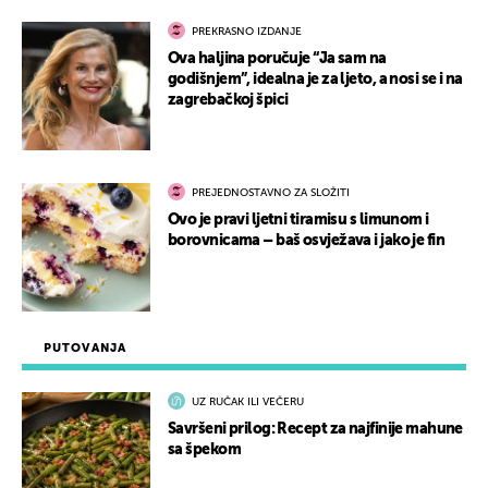
PREKRASNO IZDANJE
Ova haljina poručuje “Ja sam na
godišnjem”, idealna je za ljeto, a nosi se i na
zagrebačkoj špici
PREJEDNOSTAVNO ZA SLOŽITI
Ovo je pravi ljetni tiramisu s limunom i
borovnicama – baš osvježava i jako je fin
PUTOVANJA
UZ RUČAK ILI VEČERU
Savršeni prilog: Recept za najfinije mahune
sa špekom