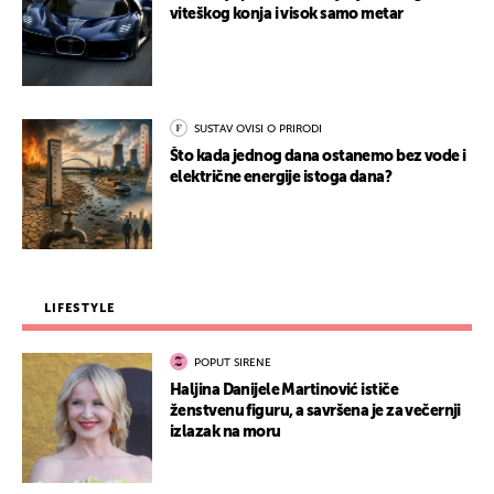
viteškog konja i visok samo metar
SUSTAV OVISI O PRIRODI
Što kada jednog dana ostanemo bez vode i
električne energije istoga dana?
LIFESTYLE
POPUT SIRENE
Haljina Danijele Martinović ističe
ženstvenu figuru, a savršena je za večernji
izlazak na moru