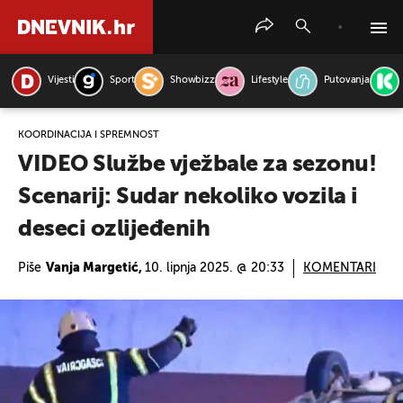
Vijesti
Sport
Showbizz
Lifestyle
Putovanja
PRETRAŽITE VIJESTI
KOORDINACIJA I SPREMNOST
VIDEO Službe vježbale za sezonu!
Scenarij: Sudar nekoliko vozila i
deseci ozlijeđenih
Piše
Vanja Margetić,
10. lipnja 2025. @ 20:33
KOMENTARI