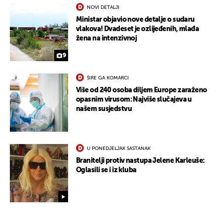
NOVI DETALJI
Ministar objavio nove detalje o sudaru
vlakova! Dvadeset je ozlijeđenih, mlađa
žena na intenzivnoj
9
ŠIRE GA KOMARCI
Više od 240 osoba diljem Europe zaraženo
opasnim virusom: Najviše slučajeva u
našem susjedstvu
UKLJUČITE NOTIFIKACIJE
U PONEDJELJAK SASTANAK
Branitelji protiv nastupa Jelene Karleuše:
Oglasili se i iz kluba