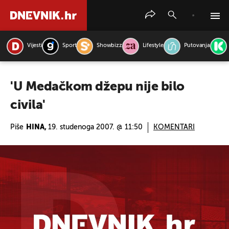
Vijesti
Sport
Showbizz
Lifestyle
Putovanja
PRETRAŽITE VIJESTI
'U Medačkom džepu nije bilo
civila'
Piše
HINA,
19. studenoga 2007. @ 11:50
KOMENTARI