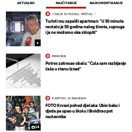
AKTUALNO
NAJČITANIJE
NAJKOMENTIRANIJE
"I DALJE SU PLESALI, VRIŠTALI..."
Turisti mu zapalili apartman: "U 30 minuta
nestalo je 50 godina našeg života, supruga
i ja ne možemo oka sklopiti"
PRIMORJE
Potres zatresao obalu: "Čula sam razbijanje
čaša u stanu iznad"
8 MRTVIH, 15 RANJENIH
FOTO Krvavi pohod dječaka: Ubio baku i
djeda pa upao u školu i likvidirao pet
nastavnika
14