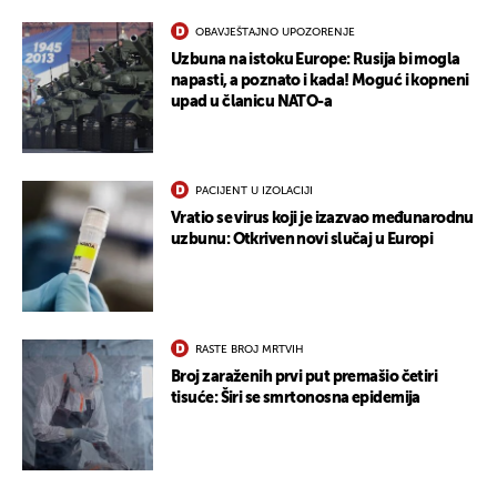
UKLJUČITE NOTIFIKACIJE
OBAVJEŠTAJNO UPOZORENJE
Uzbuna na istoku Europe: Rusija bi mogla
napasti, a poznato i kada! Moguć i kopneni
upad u članicu NATO-a
PACIJENT U IZOLACIJI
Vratio se virus koji je izazvao međunarodnu
uzbunu: Otkriven novi slučaj u Europi
RASTE BROJ MRTVIH
Broj zaraženih prvi put premašio četiri
tisuće: Širi se smrtonosna epidemija