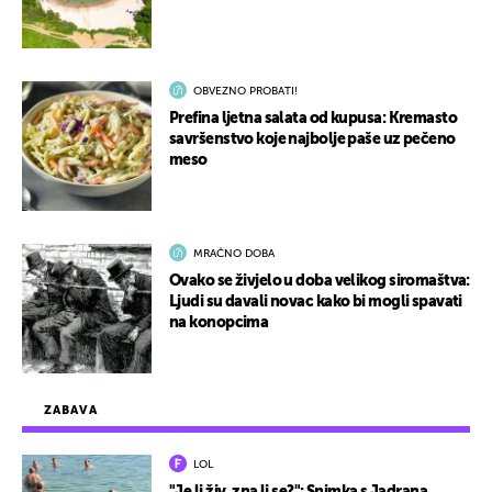
OBVEZNO PROBATI!
Prefina ljetna salata od kupusa: Kremasto
savršenstvo koje najbolje paše uz pečeno
meso
MRAČNO DOBA
Ovako se živjelo u doba velikog siromaštva:
Ljudi su davali novac kako bi mogli spavati
na konopcima
ZABAVA
LOL