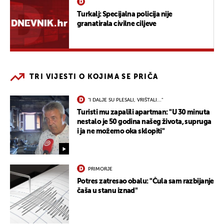
Turkalj: Specijalna policija nije
granatirala civilne ciljeve
TRI VIJESTI O KOJIMA SE PRIČA
"I DALJE SU PLESALI, VRIŠTALI..."
Turisti mu zapalili apartman: "U 30 minuta
nestalo je 50 godina našeg života, supruga
i ja ne možemo oka sklopiti"
PRIMORJE
Potres zatresao obalu: "Čula sam razbijanje
čaša u stanu iznad"