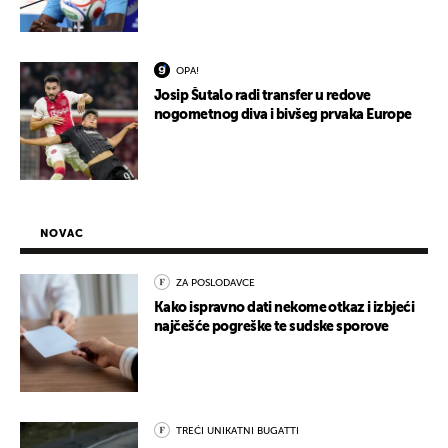
OPA!
Josip Šutalo radi transfer u redove
nogometnog diva i bivšeg prvaka Europe
NOVAC
ZA POSLODAVCE
Kako ispravno dati nekome otkaz i izbjeći
najčešće pogreške te sudske sporove
TREĆI UNIKATNI BUGATTI