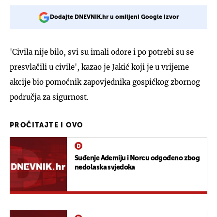
Dodajte DNEVNIK.hr u omiljeni Google izvor
'Civila nije bilo, svi su imali odore i po potrebi su se
presvlačili u civile', kazao je Jakić koji je u vrijeme
akcije bio pomoćnik zapovjednika gospićkog zbornog
područja za sigurnost.
PROČITAJTE I OVO
Suđenje Ademiju i Norcu odgođeno zbog
nedolaska svjedoka