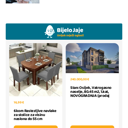
240.000,00 €
Stan: Osijek, Vatrogasno
naselje, 80.45 m2, 1.kat,
NOVOGRADNJA (prodaj
16,99 €
6kom Rastezljive navlake
za stolice za visinu
naslona do 55 cm