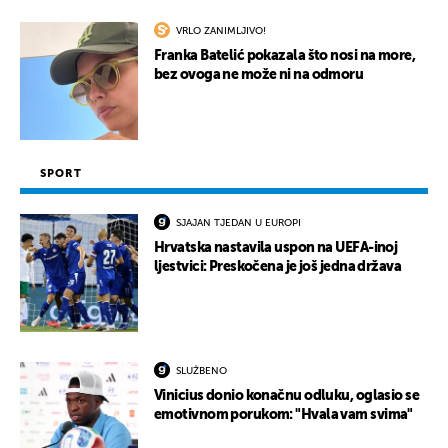
VRLO ZANIMLJIVO!
Franka Batelić pokazala što nosi na more,
bez ovoga ne može ni na odmoru
SPORT
SJAJAN TJEDAN U EUROPI
Hrvatska nastavila uspon na UEFA-inoj
ljestvici: Preskočena je još jedna država
SLUŽBENO
Vinicius donio konačnu odluku, oglasio se
emotivnom porukom: "Hvala vam svima"