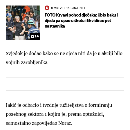
8 MRTVIH, 15 RANJENIH
FOTO Krvavi pohod dječaka: Ubio baku i
djeda pa upao u školu i likvidirao pet
nastavnika
14
Svjedok je dodao kako se ne sjeća niti da je u akciji bilo
vojnih zarobljenika.
Jakić je odbacio i tvrdnje tužiteljstva o formiranju
posebnog sektora 1 kojim je, prema optužnici,
samostalno zapovijedao Norac.