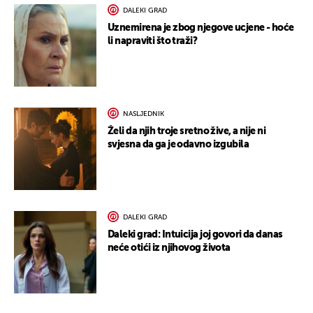
DALEKI GRAD
Uznemirena je zbog njegove ucjene - hoće
li napraviti što traži?
NASLJEDNIK
Želi da njih troje sretno žive, a nije ni
svjesna da ga je odavno izgubila
DALEKI GRAD
Daleki grad: Intuicija joj govori da danas
neće otići iz njihovog života