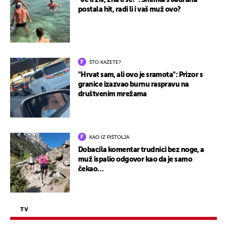
"Je li živ, zna li se?": Snimka s Jadrana
postala hit, radi li i vaš muž ovo?
ŠTO KAŽETE?
"Hrvat sam, ali ovo je sramota": Prizor s
granice izazvao burnu raspravu na
društvenim mrežama
KAO IZ PIŠTOLJA
Dobacila komentar trudnici bez noge, a
muž ispalio odgovor kao da je samo
čekao…
TV