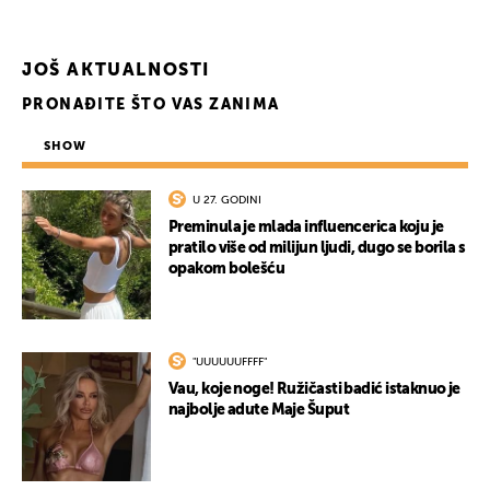
JOŠ AKTUALNOSTI
PRONAĐITE ŠTO VAS ZANIMA
SHOW
U 27. GODINI
Preminula je mlada influencerica koju je
pratilo više od milijun ljudi, dugo se borila s
opakom bolešću
"UUUUUUFFFF"
Vau, koje noge! Ružičasti badić istaknuo je
najbolje adute Maje Šuput