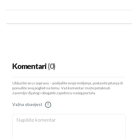
Komentari
(0)
Uključite se u raspravu – podijelite svoje mišljenje, postavite pitanja ili
ponudite svoj pogled na temu. Vaš komentar može potaknuti
zanimljiv dijalog i obogatiti zajednicu našeg portala.
Važna obavijest
!