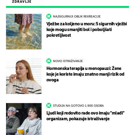
ZDRAVLJE
NAJSIGURNIJI OBLIK REKREACIJE
Vježbe za koljeno u moru: 5 sigurnih vježbi
koje mogu smanjiti bol i poboljšati
pokretljivost
NOVO ISTRAŽIVANJE
Hormonska terapija u menopauzi: Žene
koje je koriste imaju znatno manji rizik od
ovoga
STUDIJA NA GOTOVO 1.900 OSOBA
Ljudi koji redovito rade ovo imaju “mlađi”
organizam, pokazuje istraživanje