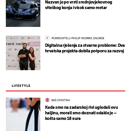
Nazvan je po vrsti srednjovjekovnog
viteškog konja i visok samo metar
POKROVITELJ PHILIP MORRIS ZAGREB
Digitalna rješenja za stvarne probleme: Dva
hrvatska projekta dobila potporu za razvoj
LIFESTYLE
BAŠ EFEKTNA
Kada smo na zadarskoj rivi ugledali ovu
haljinu, morali smo doznati odakle je –
košta samo 18 eura