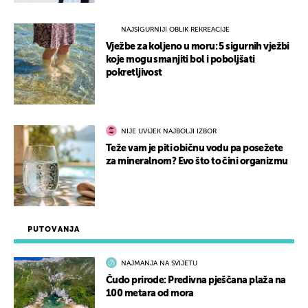
NAJSIGURNIJI OBLIK REKREACIJE
Vježbe za koljeno u moru: 5 sigurnih vježbi
koje mogu smanjiti bol i poboljšati
pokretljivost
NIJE UVIJEK NAJBOLJI IZBOR
Teže vam je piti običnu vodu pa posežete
za mineralnom? Evo što to čini organizmu
PUTOVANJA
NAJMANJA NA SVIJETU
Čudo prirode: Predivna pješčana plaža na
100 metara od mora