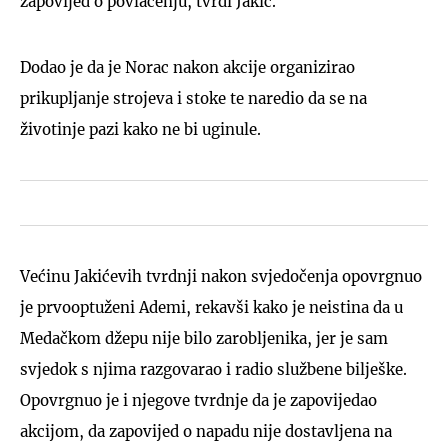
zapovijed o povlačenju, tvrdi Jakić.
Dodao je da je Norac nakon akcije organizirao
prikupljanje strojeva i stoke te naredio da se na
životinje pazi kako ne bi uginule.
Većinu Jakićevih tvrdnji nakon svjedočenja opovrgnuo
je prvooptuženi Ademi, rekavši kako je neistina da u
Medačkom džepu nije bilo zarobljenika, jer je sam
svjedok s njima razgovarao i radio službene bilješke.
Opovrgnuo je i njegove tvrdnje da je zapovijedao
akcijom, da zapovijed o napadu nije dostavljena na