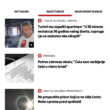
AKTUALNO
NAJČITANIJE
NAJKOMENTIRANIJE
"I DALJE SU PLESALI, VRIŠTALI..."
Turisti mu zapalili apartman: "U 30 minuta
nestalo je 50 godina našeg života, supruga
i ja ne možemo oka sklopiti"
PRIMORJE
Potres zatresao obalu: "Čula sam razbijanje
čaša u stanu iznad"
KAKO GA SIGURNO PROMATRATI?
Ne propustite prizor koji se ne viđa često:
Nebo sprema pravi spektakl