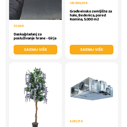
125.000,00 €
Građevinsko zemljište za
hale, Bedenica, pored
Komina, 5.000 m2
37,00 €
Daska/pladanj za
posluživanje hrane - Girja
SAZNAJ VIŠE
SAZNAJ VIŠE
3.251,71 €