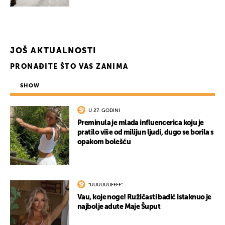
JOŠ AKTUALNOSTI
PRONAĐITE ŠTO VAS ZANIMA
SHOW
U 27. GODINI
Preminula je mlada influencerica koju je
pratilo više od milijun ljudi, dugo se borila s
opakom bolešću
"UUUUUUFFFF"
Vau, koje noge! Ružičasti badić istaknuo je
najbolje adute Maje Šuput