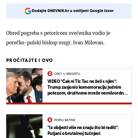
Dodajte DNEVNIK.hr u omiljeni Google izvor
Obred pogreba s petoricom svećenika vodio je
porečko-pulski biskup msgr. Ivan Milovan.
PROČITAJTE I OVO
OPET U SREDIŠTU
VIDEO "Čak ni Tic Tac ne želi s njim":
Trump zasjenio komemoraciju jednim
potezom, društvene mreže nemilosrdno
ga ismijavaju
POPILI BATINE
"Iz obijesti više ne znaju što bi radili":
Puljani o brutalnoj tučnjavi