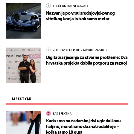
TREĆI UNIKATNI BUGATTI
Nazvan je po vrsti srednjovjekovnog
viteškog konja i visok samo metar
POKROVITELJ PHILIP MORRIS ZAGREB
Digitalna rješenja za stvarne probleme: Dva
hrvatska projekta dobila potporu za razvoj
LIFESTYLE
BAŠ EFEKTNA
Kada smo na zadarskoj rivi ugledali ovu
haljinu, morali smo doznati odakle je –
košta samo 18 eura