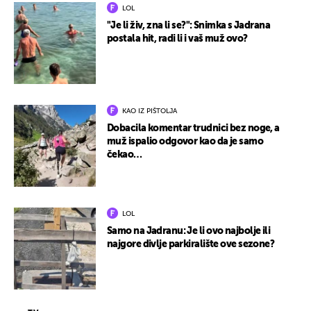
LOL
"Je li živ, zna li se?": Snimka s Jadrana
postala hit, radi li i vaš muž ovo?
KAO IZ PIŠTOLJA
Dobacila komentar trudnici bez noge, a
muž ispalio odgovor kao da je samo
čekao…
LOL
Samo na Jadranu: Je li ovo najbolje ili
najgore divlje parkiralište ove sezone?