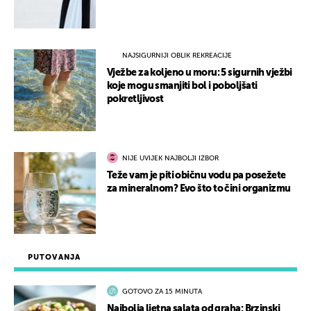
NAJSIGURNIJI OBLIK REKREACIJE
Vježbe za koljeno u moru: 5 sigurnih vježbi
koje mogu smanjiti bol i poboljšati
pokretljivost
NIJE UVIJEK NAJBOLJI IZBOR
Teže vam je piti običnu vodu pa posežete
za mineralnom? Evo što to čini organizmu
PUTOVANJA
GOTOVO ZA 15 MINUTA
Najbolja ljetna salata od graha: Brzinski