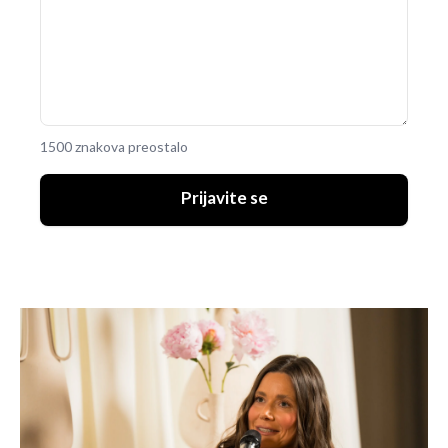
1500 znakova preostalo
Prijavite se