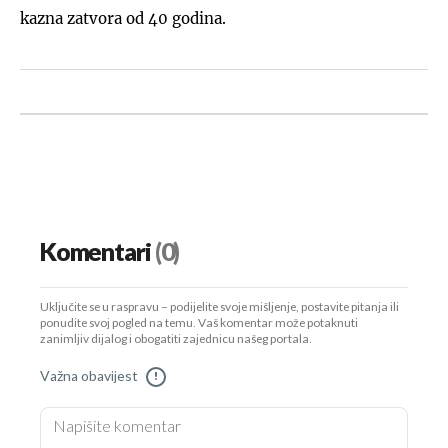
kazna zatvora od 40 godina.
Komentari
(0)
Uključite se u raspravu – podijelite svoje mišljenje, postavite pitanja ili
ponudite svoj pogled na temu. Vaš komentar može potaknuti
zanimljiv dijalog i obogatiti zajednicu našeg portala.
Važna obavijest
!