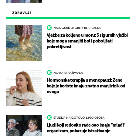
ZDRAVLJE
NAJSIGURNIJI OBLIK REKREACIJE
Vježbe za koljeno u moru: 5 sigurnih vježbi
koje mogu smanjiti bol i poboljšati
pokretljivost
NOVO ISTRAŽIVANJE
Hormonska terapija u menopauzi: Žene
koje je koriste imaju znatno manji rizik od
ovoga
STUDIJA NA GOTOVO 1.900 OSOBA
Ljudi koji redovito rade ovo imaju “mlađi”
organizam, pokazuje istraživanje