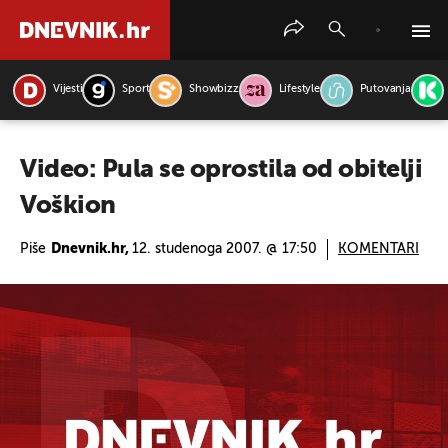
Vijesti
Sport
Showbizz
Lifestyle
Putovanja
PRETRAŽITE VIJESTI
Video: Pula se oprostila od obitelji
Voškion
Piše
Dnevnik.hr,
12. studenoga 2007. @ 17:50
KOMENTARI