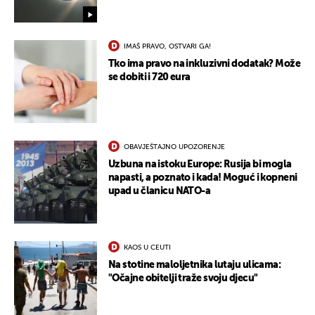
IMAŠ PRAVO, OSTVARI GA!
Tko ima pravo na inkluzivni dodatak? Može
se dobiti i 720 eura
OBAVJEŠTAJNO UPOZORENJE
Uzbuna na istoku Europe: Rusija bi mogla
napasti, a poznato i kada! Moguć i kopneni
upad u članicu NATO-a
KAOS U CEUTI
UKLJUČITE NOTIFIKACIJE
Na stotine maloljetnika lutaju ulicama:
"Očajne obitelji traže svoju djecu"