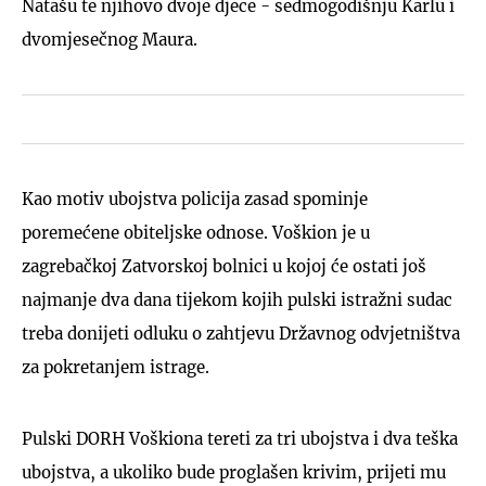
Natašu te njihovo dvoje djece - sedmogodišnju Karlu i
dvomjesečnog Maura.
Kao motiv ubojstva policija zasad spominje
poremećene obiteljske odnose. Voškion je u
zagrebačkoj Zatvorskoj bolnici u kojoj će ostati još
najmanje dva dana tijekom kojih pulski istražni sudac
treba donijeti odluku o zahtjevu Državnog odvjetništva
za pokretanjem istrage.
Pulski DORH Voškiona tereti za tri ubojstva i dva teška
ubojstva, a ukoliko bude proglašen krivim, prijeti mu