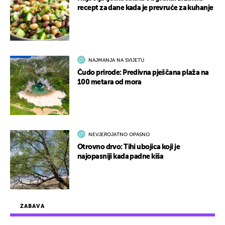
recept za dane kada je prevruće za kuhanje
NAJMANJA NA SVIJETU
Čudo prirode: Predivna pješčana plaža na
100 metara od mora
NEVJEROJATNO OPASNO
Otrovno drvo: Tihi ubojica koji je
najopasniji kada padne kiša
ZABAVA