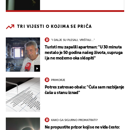
TRI VIJESTI O KOJIMA SE PRIČA
"I DALJE SU PLESALI, VRIŠTALI..."
Turisti mu zapalili apartman: "U 30 minuta
nestalo je 50 godina našeg života, supruga
i ja ne možemo oka sklopiti"
PRIMORJE
Potres zatresao obalu: "Čula sam razbijanje
čaša u stanu iznad"
KAKO GA SIGURNO PROMATRATI?
Ne propustite prizor koji se ne viđa često: