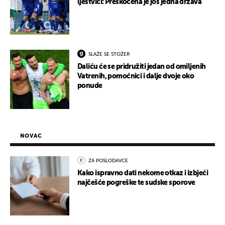
ljestvici: Preskočena je još jedna država
SLAŽE SE STOŽER
Daliću će se pridružiti jedan od omiljenih
Vatrenih, pomoćnici i dalje dvoje oko
ponude
NOVAC
ZA POSLODAVCE
Kako ispravno dati nekome otkaz i izbjeći
najčešće pogreške te sudske sporove