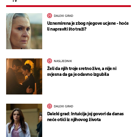
TV
DALEKI GRAD
Uznemirena je zbog njegove ucjene - hoće
li napraviti što traži?
NASLJEDNIK
Želi da njih troje sretno žive, a nije ni
svjesna da ga je odavno izgubila
DALEKI GRAD
Daleki grad: Intuicija joj govori da danas
neće otići iz njihovog života