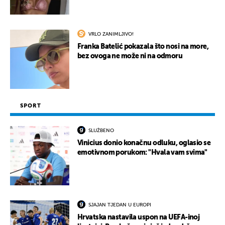
VRLO ZANIMLJIVO!
Franka Batelić pokazala što nosi na more,
bez ovoga ne može ni na odmoru
SPORT
SLUŽBENO
Vinicius donio konačnu odluku, oglasio se
emotivnom porukom: "Hvala vam svima"
SJAJAN TJEDAN U EUROPI
Hrvatska nastavila uspon na UEFA-inoj