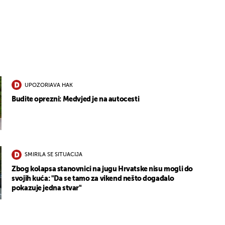
5
UPOZORIAVA HAK
Budite oprezni: Medvjed je na autocesti
SMIRILA SE SITUACIJA
Zbog kolapsa stanovnici na jugu Hrvatske nisu mogli do
svojih kuća: "Da se tamo za vikend nešto događalo
pokazuje jedna stvar"