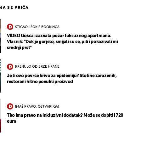
IMA SE PRIČA
STIGAO I ŠOK S BOOKINGA
VIDEO Gošća izazvala požar luksuznog apartmana.
Vlasnik: "Dok je gorjelo, smijali su se, pili i pokazivali mi
srednji prst"
KRENULO OD BRZE HRANE
Je li ovo povrće krivo za epidemiju? Stotine zaraženih,
restorani hitno povukli proizvod
IMAŠ PRAVO, OSTVARI GA!
Tko ima pravo na inkluzivni dodatak? Može se dobiti i 720
eura