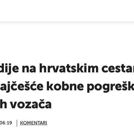
E VIJESTI
dije na hrvatskim cestam
najčešće kobne pogreš
ih vozača
 06:19
KOMENTARI