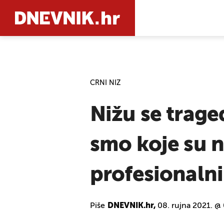
PRETRAŽIT
CRNI NIZ
Nižu se trage
smo koje su 
profesionaln
Piše
DNEVNIK.hr,
08. rujna 2021. @