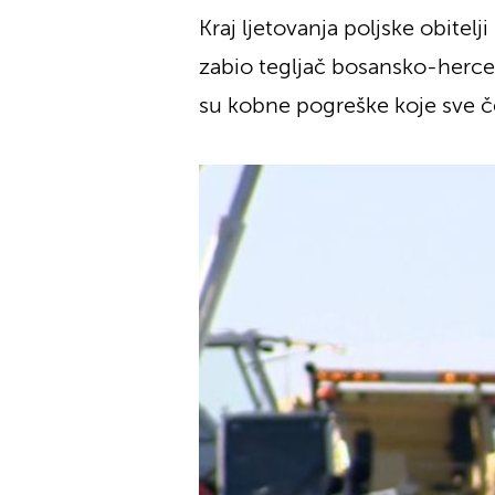
Kraj ljetovanja poljske obitel
zabio tegljač bosansko-herceg
su kobne pogreške koje sve če