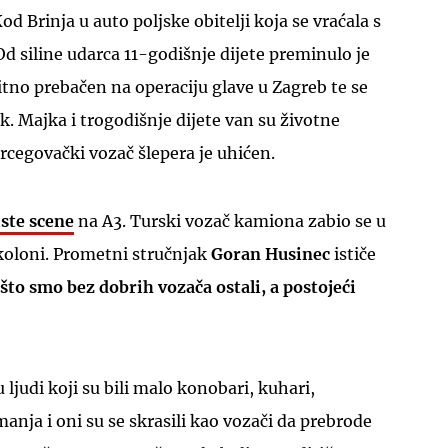
od Brinja u auto poljske obitelji koja se vraćala s
Od siline udarca 11-godišnje dijete preminulo je
itno prebačen na operaciju glave u Zagreb te se
. Majka i trogodišnje dijete van su životne
cegovački vozač šlepera je uhićen.
UKLJUČITE NOTIFIKACIJE
iste scene
na A3. Turski vozač kamiona zabio se u
u koloni. Prometni stručnjak
Goran
Husinec
ističe
što smo bez dobrih vozača ostali, a postojeći
u ljudi koji su bili malo konobari, kuhari,
manja i oni su se skrasili kao vozači da prebrode