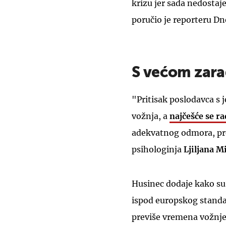
krizu jer sada nedostaj
poručio je reporteru D
S većom zarad
"Pritisak poslodavca s 
vožnja, a
najčešće se r
adekvatnog odmora, pre
psihologinja
Ljiljana
Mi
Husinec dodaje kako su
ispod europskog standa
previše vremena vožnje