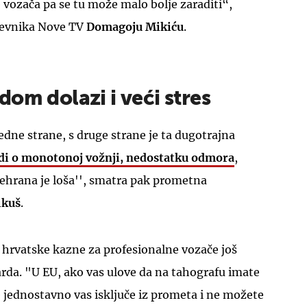
e vozača pa se tu može malo bolje zaraditi“,
nevnika Nove TV
Domagoju
Mikiću
.
om dolazi i veći stres
jedne strane, s druge strane je ta dugotrajna
adi o monotonoj vožnji, nedostatku odmora
,
hrana je loša'', smatra pak prometna
kuš
.
 hrvatske kazne za profesionalne vozače još
rda. "U EU, ako vas ulove da na tahografu imate
 jednostavno vas isključe iz prometa i ne možete