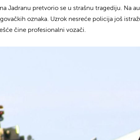
ji na Jadranu pretvorio se u strašnu tragediju. Na a
ovačkih oznaka. Uzrok nesreće policija još istražu
šće čine profesionalni vozači.