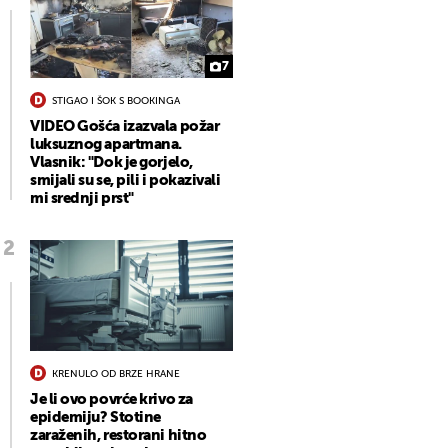
7
STIGAO I ŠOK S BOOKINGA
VIDEO Gošća izazvala požar
luksuznog apartmana.
Vlasnik: "Dok je gorjelo,
smijali su se, pili i pokazivali
mi srednji prst"
KRENULO OD BRZE HRANE
Je li ovo povrće krivo za
epidemiju? Stotine
zaraženih, restorani hitno