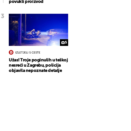
povukli proizvod
5
IZLETJELI S CESTE
Užas! Troje poginulih u teškoj
nesreći u Zagrebu, policija
objavila nepoznate detalje