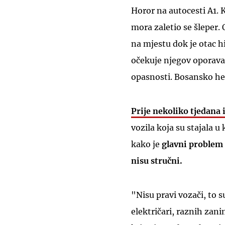
Horor na autocesti A1. K
mora zaletio se šleper. 
na mjestu dok je otac h
očekuje njegov oporavak
opasnosti. Bosansko her
Prije nekoliko tjedana 
vozila koja su stajala 
kako je
glavni problem 
nisu stručni.
"Nisu pravi vozači, to s
električari, raznih zani