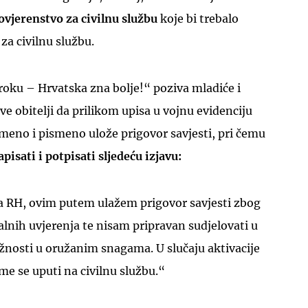
ovjerenstvo za civilnu službu
koje bi trebalo
za civilnu službu.
roku – Hrvatska zna bolje!“ poziva mladiće i
ove obitelji da prilikom upisa u vojnu evidenciju
eno i pismeno ulože prigovor savjesti, pri čemu
isati i potpisati sljedeću izjavu:
a RH, ovim putem ulažem prigovor savjesti zbog
ralnih uvjerenja te nisam pripravan sudjelovati u
žnosti u oružanim snagama. U slučaju aktivacije
me se uputi na civilnu službu.“