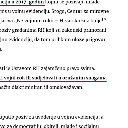
nciju u 2017. godini
kojim se pozivaju mlade
upis u vojnu evidenciju. Stoga, Centar za mirovne
cijativa „Ne vojnom roku – Hrvatska zna bolje!“
poziv građanima RH koji su zakonski primorani
ojnu evidenciju, da tom prilikom
ulože prigovor
UKLJUČITE NOTIFIKACIJE
u.
esti je Ustavom RH zajamčeno pravo svima.
ti vojni rok ili sudjelovati u oružanim snagama
 način diskriminiran ili omalovažavan.
putio poziv za uvođenje u vojnu evidenciju, a
o za demografiju, obitelj, mlade i socijalnu