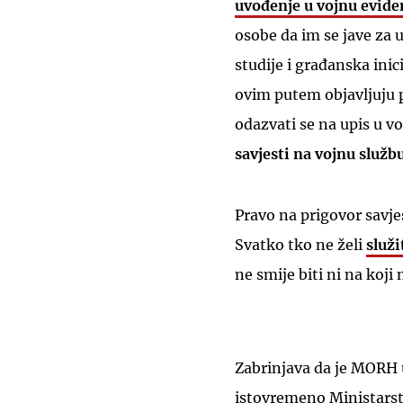
uvođenje u vojnu evide
osobe da im se jave za 
studije i građanska ini
ovim putem objavljuju 
odazvati se na upis u v
savjesti na vojnu služb
Pravo na prigovor savj
Svatko tko ne želi
služi
ne smije biti ni na koji
Zabrinjava da je MORH u
istovremeno Ministarstv