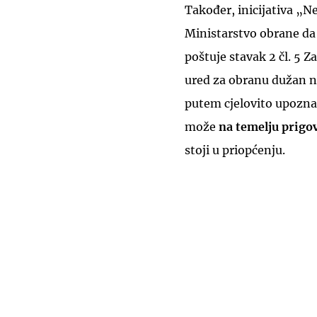
Također, inicijativa „N
Ministarstvo obrane da 
poštuje stavak 2 čl. 5 Z
ured za obranu dužan n
putem cjelovito upozna
može
na temelju prigov
stoji u priopćenju.