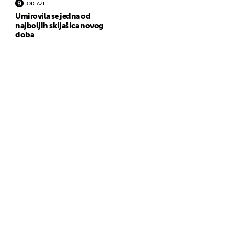
ODLAZI
Umirovila se jedna od
najboljih skijašica novog
doba