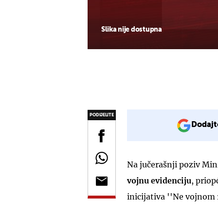
Slika nije dostupna
PODIJELITE
Dodajt
Na jučerašnji poziv Min
vojnu evidenciju
, priop
inicijativa ''Ne vojnom 