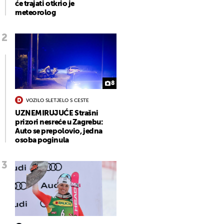
će trajati otkrio je
meteorolog
8
VOZILO SLETJELO S CESTE
UZNEMIRUJUĆE Strašni
prizori nesreće u Zagrebu:
Auto se prepolovio, jedna
osoba poginula