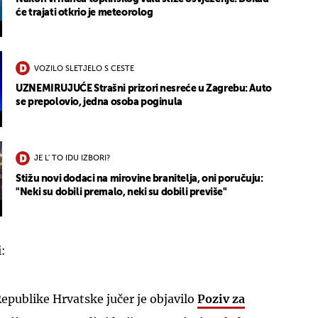
će trajati otkrio je meteorolog
VOZILO SLETJELO S CESTE
UZNEMIRUJUĆE Strašni prizori nesreće u Zagrebu: Auto
se prepolovio, jedna osoba poginula
JE L' TO IDU IZBORI?
Stižu novi dodaci na mirovine branitelja, oni poručuju:
"Neki su dobili premalo, neki su dobili previše"
i:
epublike Hrvatske jučer je objavilo
Poziv za