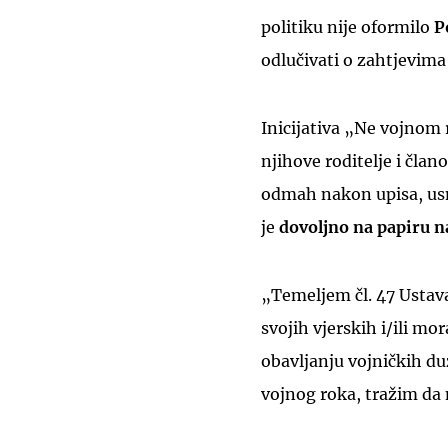
politiku nije oformilo
P
odlučivati o zahtjevima 
Inicijativa „Ne vojnom 
njihove roditelje i član
odmah nakon upisa, usm
je
dovoljno na papiru nap
„Temeljem čl. 47 Ustav
svojih vjerskih i/ili mo
obavljanju vojničkih du
vojnog roka, tražim da 