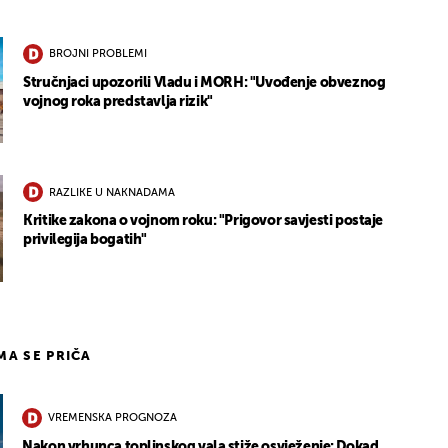
BROJNI PROBLEMI
Stručnjaci upozorili Vladu i MORH: "Uvođenje obveznog
vojnog roka predstavlja rizik"
RAZLIKE U NAKNADAMA
Kritike zakona o vojnom roku: "Prigovor savjesti postaje
privilegija bogatih"
IMA SE PRIČA
VREMENSKA PROGNOZA
Nakon vrhunca toplinskog vala stiže osvježenje: Dokad