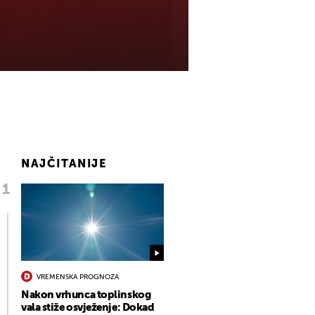
NAJČITANIJE
VREMENSKA PROGNOZA
Nakon vrhunca toplinskog
vala stiže osvježenje: Dokad