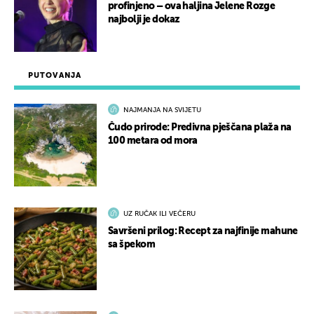
profinjeno – ova haljina Jelene Rozge
najbolji je dokaz
PUTOVANJA
NAJMANJA NA SVIJETU
Čudo prirode: Predivna pješčana plaža na
100 metara od mora
UZ RUČAK ILI VEČERU
Savršeni prilog: Recept za najfinije mahune
sa špekom