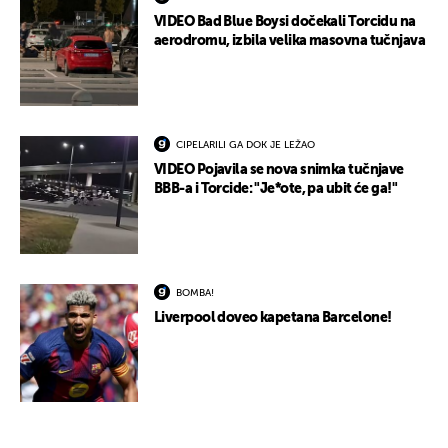
VIDEO Bad Blue Boysi dočekali Torcidu na
aerodromu, izbila velika masovna tučnjava
CIPELARILI GA DOK JE LEŽAO
VIDEO Pojavila se nova snimka tučnjave
BBB-a i Torcide: "Je*ote, pa ubit će ga!"
BOMBA!
Liverpool doveo kapetana Barcelone!