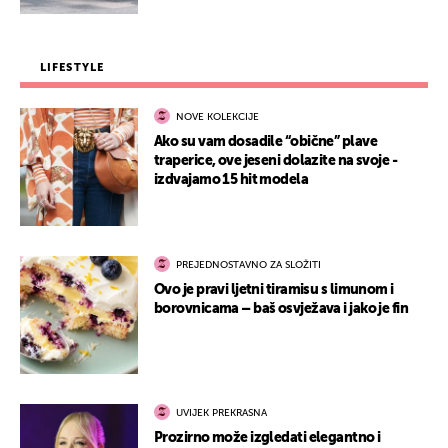
LIFESTYLE
NOVE KOLEKCIJE
Ako su vam dosadile “obične” plave
traperice, ove jeseni dolazite na svoje -
izdvajamo 15 hit modela
PREJEDNOSTAVNO ZA SLOŽITI
Ovo je pravi ljetni tiramisu s limunom i
borovnicama – baš osvježava i jako je fin
UVIJEK PREKRASNA
Prozirno može izgledati elegantno i