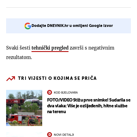
Dodajte DNEVNIK.hr u omiljeni Google izvor
Svaki šesti
tehnički pregled
završi s negativnim
rezultatom.
TRI VIJESTI O KOJIMA SE PRIČA
KOD BJELOVARA
FOTO/VIDEO Stižu prve snimke! Sudarila se
dva vlaka: Više je ozlijeđenih, hitne službe
na terenu
NOVI DETALJI