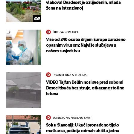
vlakova! Dvadeset je ozlijeđenih, mlađa
žena na intenzivnoj
9
ŠIRE GA KOMARCI
Više od 240 osoba diljem Europe zaraženo
UKLJUČITE NOTIFIKACIJE
opasnim virusom: Najviše slučajeva u
našem susjedstvu
IZVANREDNA SITUACIJA
VIDEO Tajfun Delfin nosi sve pred sobom!
Deseci tisuća bez struje, otkazane stotine
letova
SUMNJA NA NASILNU SMRT
Šok u Slavoniji: U kući pronađeno tijelo
muškarca, policija odmah uhitila jednu