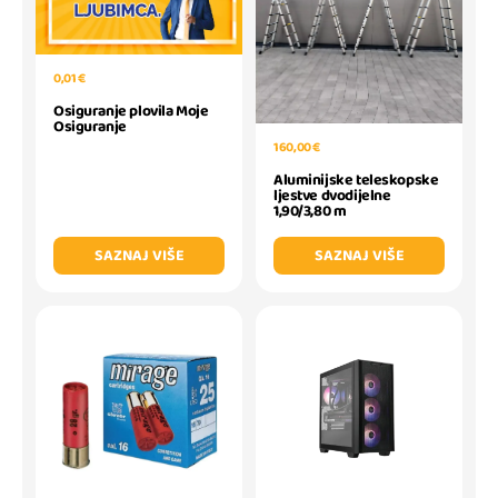
0,01 €
Osiguranje plovila Moje
Osiguranje
160,00 €
Aluminijske teleskopske
ljestve dvodijelne
1,90/3,80 m
SAZNAJ VIŠE
SAZNAJ VIŠE