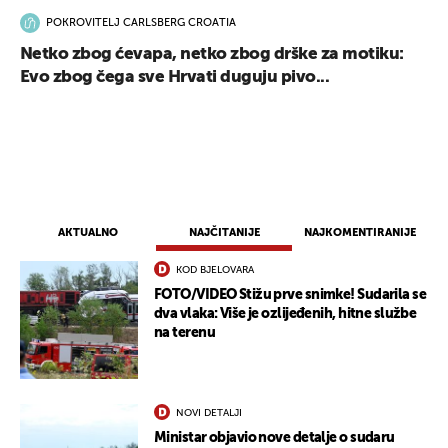
POKROVITELJ CARLSBERG CROATIA
Netko zbog ćevapa, netko zbog drške za motiku:
Evo zbog čega sve Hrvati duguju pivo...
AKTUALNO
NAJČITANIJE
NAJKOMENTIRANIJE
KOD BJELOVARA
FOTO/VIDEO Stižu prve snimke! Sudarila se
dva vlaka: Više je ozlijeđenih, hitne službe
na terenu
NOVI DETALJI
Ministar objavio nove detalje o sudaru