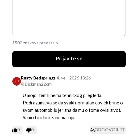
1500 znakova preostalo
Prijavite se
Rusty Bedsprings
4. velj. 2026 13:26
RB
@Dickman22cm
U mojoj zemlji nema tehnickog pregleda.
Podrazumjeva se da svaki normalan covjek brine o
svom automobilu jer zna da mu o tome ovisi zivot.
Samo to idioti zanemaruju.
0
0
ODGOVORITE