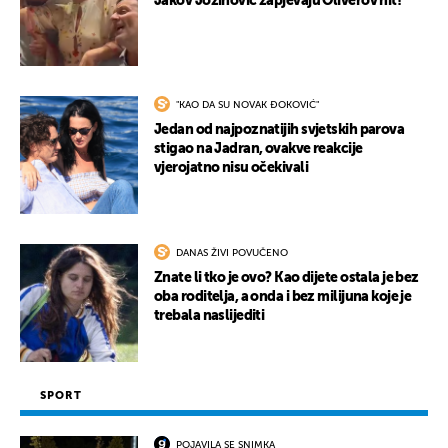
Jakov Jozinović zapjevaju Oliverov hit!
"KAO DA SU NOVAK ĐOKOVIĆ"
Jedan od najpoznatijih svjetskih parova
stigao na Jadran, ovakve reakcije
vjerojatno nisu očekivali
DANAS ŽIVI POVUČENO
Znate li tko je ovo? Kao dijete ostala je bez
oba roditelja, a onda i bez milijuna koje je
trebala naslijediti
SPORT
POJAVILA SE SNIMKA