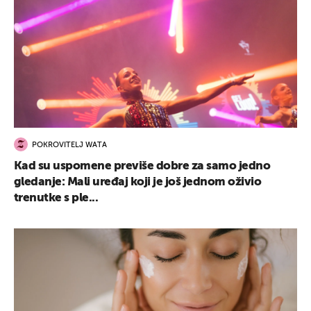
POKROVITELJ WATA
Kad su uspomene previše dobre za samo jedno
gledanje: Mali uređaj koji je još jednom oživio
trenutke s ple...