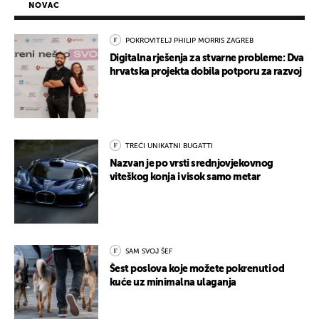
NOVAC
POKROVITELJ PHILIP MORRIS ZAGREB
Digitalna rješenja za stvarne probleme: Dva
hrvatska projekta dobila potporu za razvoj
TREĆI UNIKATNI BUGATTI
Nazvan je po vrsti srednjovjekovnog
viteškog konja i visok samo metar
SAM SVOJ ŠEF
Šest poslova koje možete pokrenuti od
kuće uz minimalna ulaganja