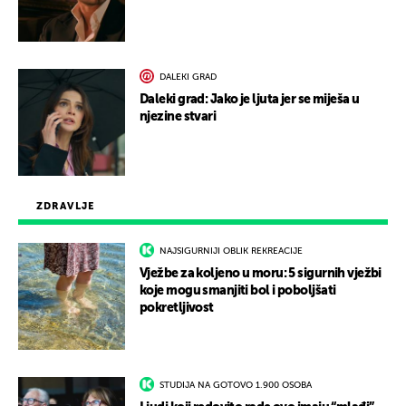
DALEKI GRAD
Daleki grad: Jako je ljuta jer se miješa u
njezine stvari
ZDRAVLJE
NAJSIGURNIJI OBLIK REKREACIJE
Vježbe za koljeno u moru: 5 sigurnih vježbi
koje mogu smanjiti bol i poboljšati
pokretljivost
STUDIJA NA GOTOVO 1.900 OSOBA