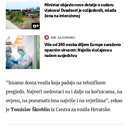
Ministar objavio nove detalje o sudaru
vlakova! Dvadeset je ozlijeđenih, mlađa
žena na intenzivnoj
9
ŠIRE GA KOMARCI
Više od 240 osoba diljem Europe zaraženo
opasnim virusom: Najviše slučajeva u
našem susjedstvu
"Imamo dosta vozila koja padaju na tehničkom
pregledu. Najveći nedostaci su i dalje na kočnicama, na
ovjesu, na pneumaticima najviše i na svjetlima", rekao
je
Tomislav Škreblin
iz Centra za vozila Hrvatske.