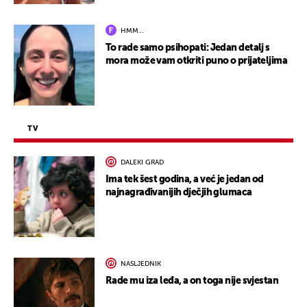
HMM…
To rade samo psihopati: Jedan detalj s
mora može vam otkriti puno o prijateljima
TV
DALEKI GRAD
Ima tek šest godina, a već je jedan od
najnagrađivanijih dječjih glumaca
NASLJEDNIK
Rade mu iza leđa, a on toga nije svjestan