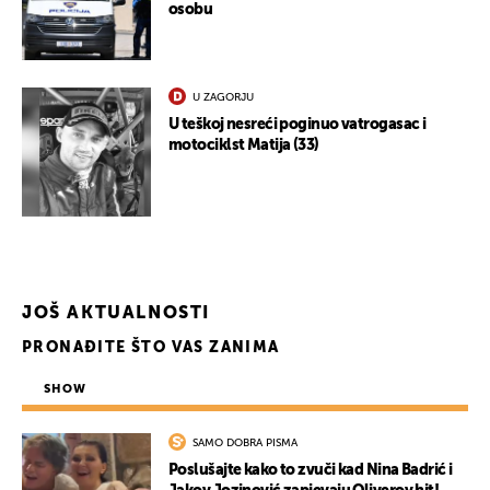
osobu
U ZAGORJU
U teškoj nesreći poginuo vatrogasac i
motociklst Matija (33)
JOŠ AKTUALNOSTI
PRONAĐITE ŠTO VAS ZANIMA
SHOW
SAMO DOBRA PISMA
Poslušajte kako to zvuči kad Nina Badrić i