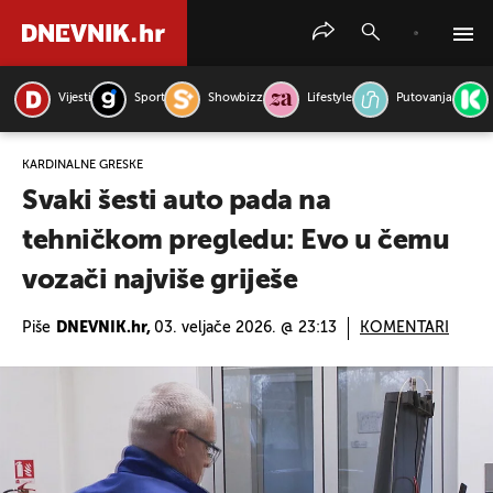
Vijesti
Sport
Showbizz
Lifestyle
Putovanja
PRETRAŽITE VIJESTI
KARDINALNE GREŠKE
Svaki šesti auto pada na
tehničkom pregledu: Evo u čemu
vozači najviše griješe
Piše
DNEVNIK.hr,
03. veljače 2026. @ 23:13
KOMENTARI