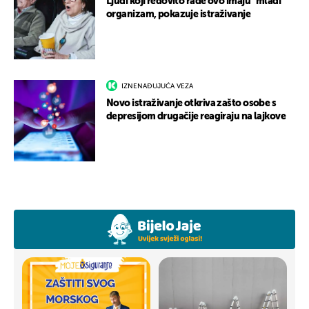
Ljudi koji redovito rade ovo imaju “mlađi”
organizam, pokazuje istraživanje
IZNENAĐUJUĆA VEZA
Novo istraživanje otkriva zašto osobe s
depresijom drugačije reagiraju na lajkove