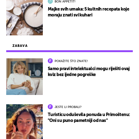
BON APPETIT!
Majke svih umaka: 5 kultnih recepata koje
moraju znati svi kuhari
ZABAVA
POKAŽITE ŠTO ZNATE!
Samo pravi intelektualci mogu riješiti ovaj
kviz bez ijedne pogreške
JESTE LI PROBALI?
Turisticu oduševila ponuda u Primoštenu:
"Oni su puno pametniji od nas"