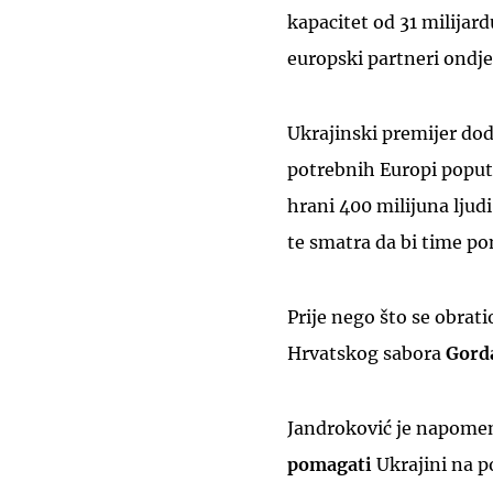
kapacitet od 31 milijard
europski partneri ondj
Ukrajinski premijer dod
potrebnih Europi poput l
hrani 400 milijuna ljudi
te smatra da bi time po
Prije nego što se obrat
Hrvatskog sabora
Gord
Jandroković je napomen
pomagati
Ukrajini na po