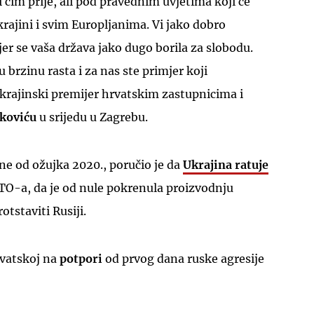
 čim prije, ali pod pravednim uvjetima koji će
krajini i svim Europljanima. Vi jako dobro
jer se vaša država jako dugo borila za slobodu.
 brzinu rasta i za nas ste primjer koji
krajinski premijer hrvatskim zastupnicima i
nkoviću
u srijedu u Zagrebu.
ne od ožujka 2020., poručio je da
Ukrajina ratuje
O-a, da je od nule pokrenula proizvodnju
otstaviti Rusiji.
rvatskoj na
potpori
od prvog dana ruske agresije