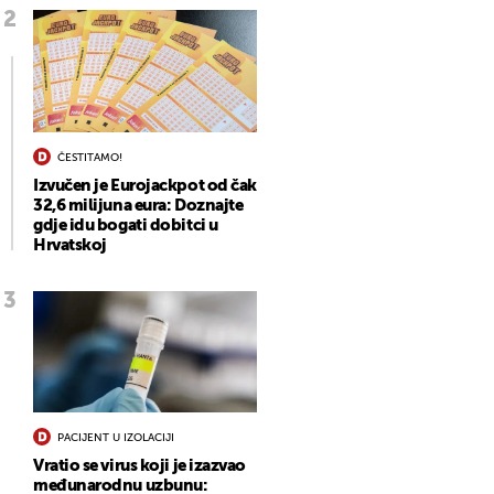
ČESTITAMO!
Izvučen je Eurojackpot od čak
32,6 milijuna eura: Doznajte
gdje idu bogati dobitci u
Hrvatskoj
PACIJENT U IZOLACIJI
Vratio se virus koji je izazvao
međunarodnu uzbunu: