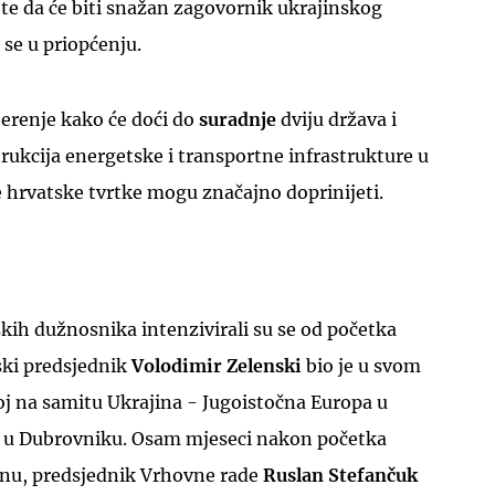
i te da će biti snažan zagovornik ukrajinskog
se u priopćenju.
vjerenje kako će doći do
suradnje
dviju država i
trukcija energetske i transportne infrastrukture u
 hrvatske tvrtke mogu značajno doprinijeti.
skih dužnosnika intenzivirali su se od početka
ski predsjednik
Volodimir Zelenski
bio je u svom
j na samitu Ukrajina - Jugoistočna Europa u
e u Dubrovniku. Osam mjeseci nakon početka
inu, predsjednik Vrhovne rade
Ruslan Stefančuk