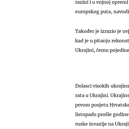
razini i u vojnoj oprem
europskog puta, navodi 
Također je izrazio je u
kad je u pitanju rekons
Ukrajini, čemu pojedine
Dolasci visokih ukrajin
rata u Ukrajini. Ukrajin
prvom posjetu Hrvatsko
listopadu prošle godin
ruske invazije na Ukraj