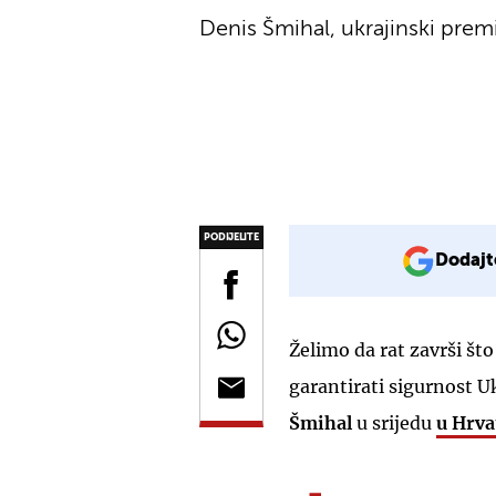
Denis Šmihal, ukrajinski prem
PODIJELITE
Dodajt
Želimo da rat završi što
garantirati sigurnost Uk
Šmihal
u srijedu
u Hrv