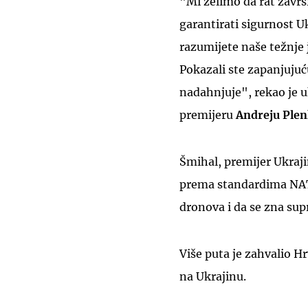
"Mi želimo da rat završi
garantirati sigurnost U
razumijete naše težnje 
Pokazali ste zapanjujuću
nadahnjuje", rekao je u
premijeru
Andreju Ple
Šmihal, premijer Ukraji
prema standardima NAT
dronova i da se zna supr
Više puta je zahvalio H
na Ukrajinu.