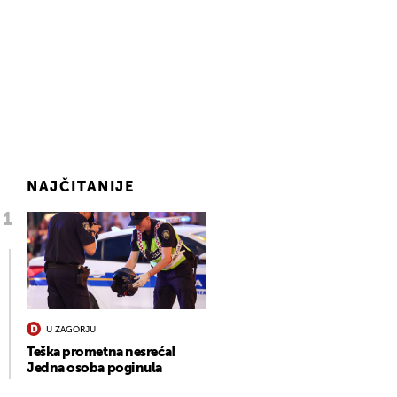
NAJČITANIJE
U ZAGORJU
Teška prometna nesreća!
Jedna osoba poginula