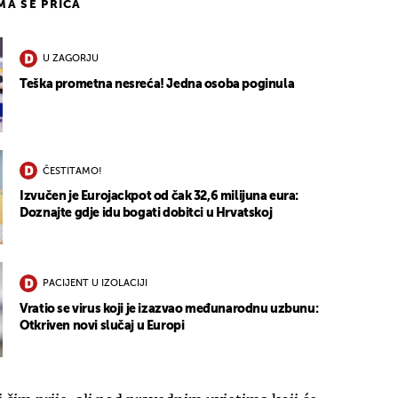
IMA SE PRIČA
U ZAGORJU
Teška prometna nesreća! Jedna osoba poginula
ČESTITAMO!
Izvučen je Eurojackpot od čak 32,6 milijuna eura:
Doznajte gdje idu bogati dobitci u Hrvatskoj
PACIJENT U IZOLACIJI
Vratio se virus koji je izazvao međunarodnu uzbunu:
Otkriven novi slučaj u Europi