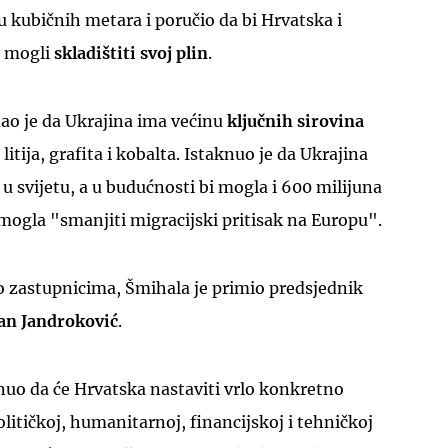
u kubičnih metara i poručio da bi Hrvatska i
e mogli
skladištiti svoj plin
.
ao je da Ukrajina ima većinu
ključnih sirovina
itija, grafita i kobalta. Istaknuo je da Ukrajina
 u svijetu, a u budućnosti bi mogla i 600 milijuna
mogla "smanjiti migracijski pritisak na Europu".
io zastupnicima, Šmihala je primio predsjednik
an Jandroković
.
uo da će Hrvatska nastaviti vrlo konkretno
litičkoj, humanitarnoj, financijskoj i tehničkoj