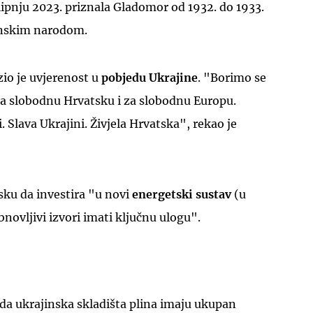
lipnju 2023. priznala Gladomor od 1932. do 1933.
nskim narodom.
zio je uvjerenost u
pobjedu Ukrajine
. "Borimo se
za slobodnu Hrvatsku i za slobodnu Europu.
UKLJUČITE NOTIFIKACIJE
 Slava Ukrajini. Živjela Hrvatska", rekao je
sku da investira "u novi
energetski sustav
(u
novljivi izvori imati ključnu ulogu".
 da ukrajinska skladišta plina imaju ukupan