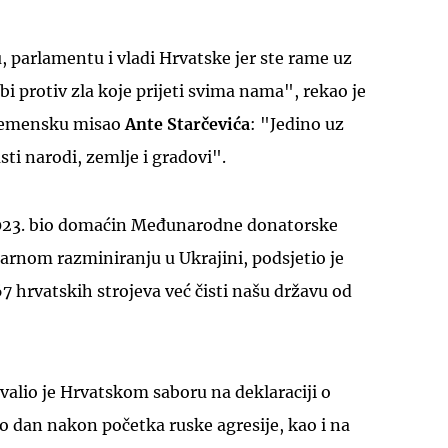
, parlamentu i vladi Hrvatske jer ste rame uz
i protiv zla koje prijeti svima nama", rekao je
vremensku misao
Ante Starčevića
: "Jedino uz
i narodi, zemlje i gradovi".
2023. bio domaćin Međunarodne donatorske
arnom razminiranju u Ukrajini, podsjetio je
67 hrvatskih strojeva već čisti našu državu od
valio je Hrvatskom saboru na deklaraciji o
o dan nakon početka ruske agresije, kao i na