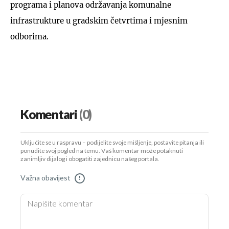
programa i planova održavanja komunalne
infrastrukture u gradskim četvrtima i mjesnim
odborima.
Komentari
(0)
Uključite se u raspravu – podijelite svoje mišljenje, postavite pitanja ili
ponudite svoj pogled na temu. Vaš komentar može potaknuti
zanimljiv dijalog i obogatiti zajednicu našeg portala.
Važna obavijest
!