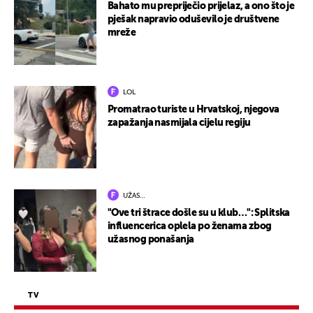
Bahato mu prepriječio prijelaz, a ono što je
pješak napravio oduševilo je društvene
mreže
LOL
Promatrao turiste u Hrvatskoj, njegova
zapažanja nasmijala cijelu regiju
UŽAS…
"Ove tri štrace došle su u klub…": Splitska
influencerica oplela po ženama zbog
užasnog ponašanja
TV