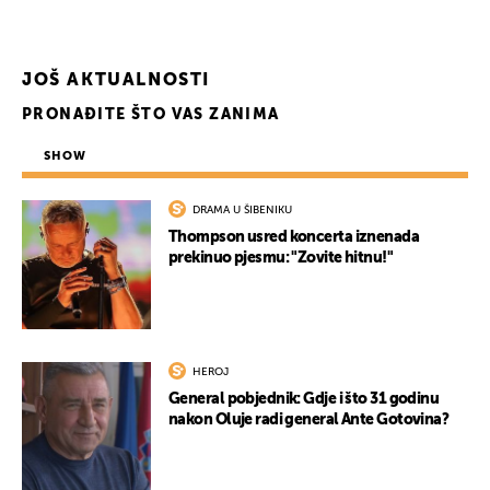
JOŠ AKTUALNOSTI
PRONAĐITE ŠTO VAS ZANIMA
SHOW
DRAMA U ŠIBENIKU
Thompson usred koncerta iznenada
prekinuo pjesmu: "Zovite hitnu!"
HEROJ
General pobjednik: Gdje i što 31 godinu
nakon Oluje radi general Ante Gotovina?