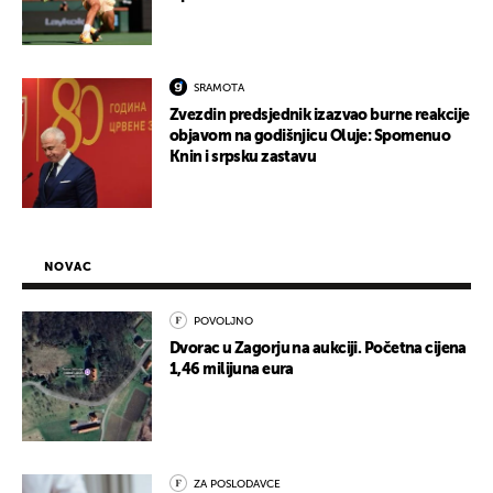
SRAMOTA
Zvezdin predsjednik izazvao burne reakcije
objavom na godišnjicu Oluje: Spomenuo
Knin i srpsku zastavu
NOVAC
POVOLJNO
Dvorac u Zagorju na aukciji. Početna cijena
1,46 milijuna eura
ZA POSLODAVCE