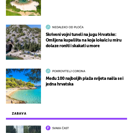
NEDALEKO OD PLOČA
Skriveni vojni tuneli na jugu Hrvatske:
Omiljena kupališta na koja lokalci u miru
dolaze roniti i skakati u more
POKROVITELJ CORONA
Među 100 najboljih plaža svijeta našla se i
jedna hrvatska
ZABAVA
SVAKA ČAST