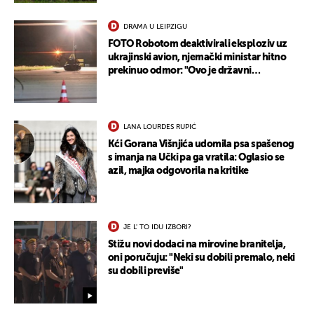
DRAMA U LEIPZIGU
FOTO Robotom deaktivirali eksploziv uz
ukrajinski avion, njemački ministar hitno
prekinuo odmor: "Ovo je državni
terorizam"
LANA LOURDES RUPIĆ
Kći Gorana Višnjića udomila psa spašenog
s imanja na Učki pa ga vratila: Oglasio se
azil, majka odgovorila na kritike
JE L' TO IDU IZBORI?
Stižu novi dodaci na mirovine branitelja,
oni poručuju: "Neki su dobili premalo, neki
su dobili previše"