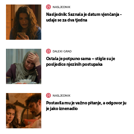
NASLJEDNIK
Nasljednik: Saznala je datum vjenčanja -
udaje se za dva tjedna
DALEKI GRAD
Ostala je potpuno sama – stigle su je
posljedice njezinih postupaka
NASLJEDNIK
Postavila mu je važno pitanje, a odgovor ju
je jako iznenadio