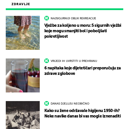
ZDRAVLJE
NAJSIGURNIJI OBLIK REKREACIJE
Vježbe za koljeno u moru: 5 sigurnih vježbi
koje mogu smanjiti bol i poboljšati
pokretljivost
VRIJEDI IH UVRSTITI U PREHRANU
6 napitaka koje dijetetičari preporučuju za
zdrave zglobove
DANAS DJELUJU NEOBIČNO
Kako su žene održavale higijenu 1950-ih?
Neke navike danas bi vas mogle iznenaditi