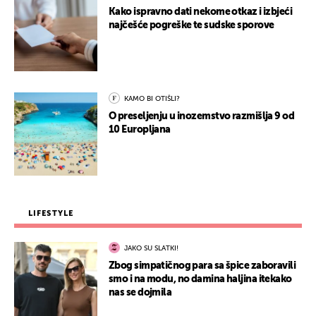
Kako ispravno dati nekome otkaz i izbjeći
najčešće pogreške te sudske sporove
KAMO BI OTIŠLI?
O preseljenju u inozemstvo razmišlja 9 od
10 Europljana
LIFESTYLE
JAKO SU SLATKI!
Zbog simpatičnog para sa špice zaboravili
smo i na modu, no damina haljina itekako
nas se dojmila