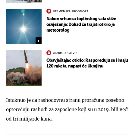
VREMENSKA PROGNOZA
Nakon vrhunca toplinskog vala stiže
osvježenje: Dokad će trajati otkrio je
meteorolog
ALARM U KIJEVU
Obavještajac otkrio: Raspoređuju se i imaju
120 raketa, napast će Ukrajinu
Istaknuo je da rashodovnu stranu proračuna posebno
opterećuju rashodi za zaposlene koji su u 2019. bili veći
od tri milijarde kuna.