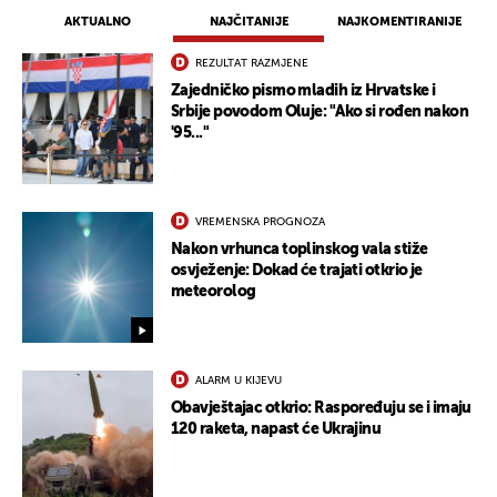
AKTUALNO
NAJČITANIJE
NAJKOMENTIRANIJE
REZULTAT RAZMJENE
Zajedničko pismo mladih iz Hrvatske i
Srbije povodom Oluje: "Ako si rođen nakon
'95..."
VREMENSKA PROGNOZA
Nakon vrhunca toplinskog vala stiže
osvježenje: Dokad će trajati otkrio je
meteorolog
ALARM U KIJEVU
Obavještajac otkrio: Raspoređuju se i imaju
120 raketa, napast će Ukrajinu