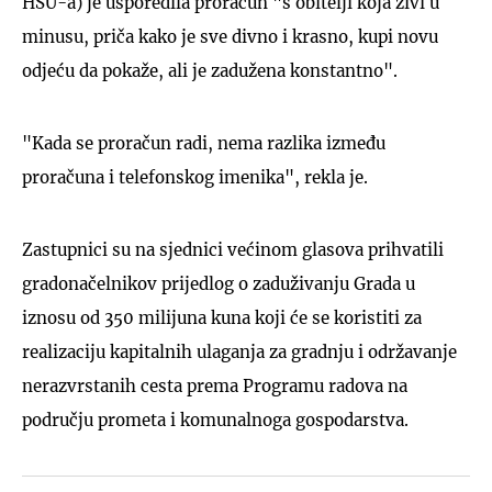
HSU-a) je usporedila proračun "s obitelji koja živi u
minusu, priča kako je sve divno i krasno, kupi novu
odjeću da pokaže, ali je zadužena konstantno".
"Kada se proračun radi, nema razlika između
proračuna i telefonskog imenika", rekla je.
Zastupnici su na sjednici većinom glasova prihvatili
gradonačelnikov prijedlog o zaduživanju Grada u
iznosu od 350 milijuna kuna koji će se koristiti za
realizaciju kapitalnih ulaganja za gradnju i održavanje
nerazvrstanih cesta prema Programu radova na
području prometa i komunalnoga gospodarstva.