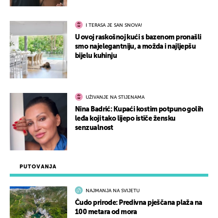
I TERASA JE SAN SNOVA!
U ovoj raskošnoj kući s bazenom pronašli
smo najelegantniju, a možda i najljepšu
bijelu kuhinju
UŽIVANJE NA STIJENAMA
Nina Badrić: Kupaći kostim potpuno golih
leđa koji tako lijepo ističe žensku
senzualnost
PUTOVANJA
NAJMANJA NA SVIJETU
Čudo prirode: Predivna pješčana plaža na
100 metara od mora