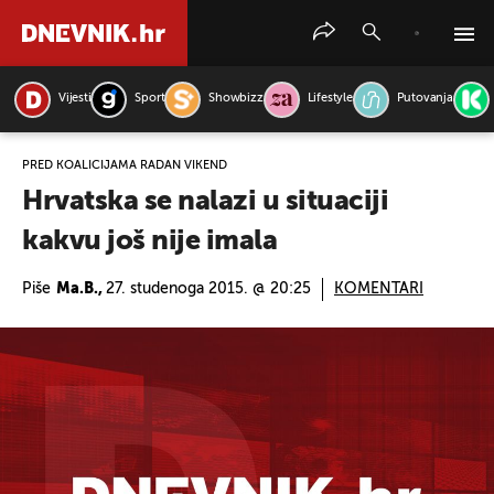
Vijesti
Sport
Showbizz
Lifestyle
Putovanja
PRETRAŽITE VIJESTI
PRED KOALICIJAMA RADAN VIKEND
Hrvatska se nalazi u situaciji
kakvu još nije imala
Piše
Ma.B.,
27. studenoga 2015. @ 20:25
KOMENTARI