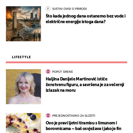
SUSTAV OVISI O PRIRODI
Što kada jednog dana ostanemo bez vode i
električne energije istoga dana?
LIFESTYLE
POPUT SIRENE
Haljina Danijele Martinović ističe
ženstvenu figuru, a savršena je za večernji
izlazak na moru
PREJEDNOSTAVNO ZA SLOŽITI
Ovo je pravi ljetni tiramisu s limunom i
borovnicama – baš osvježava i jako je fin