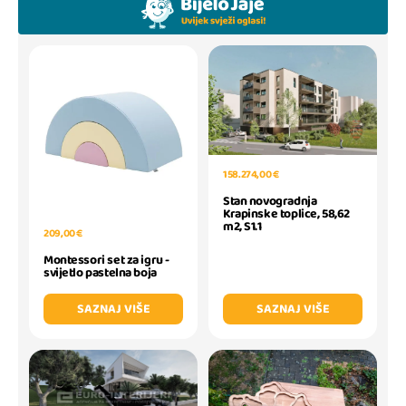
158.274,00 €
Stan novogradnja
Krapinske toplice, 58,62
m2, S1.1
209,00 €
Montessori set za igru -
svijetlo pastelna boja
SAZNAJ VIŠE
SAZNAJ VIŠE