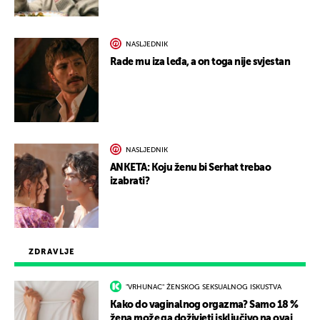
NASLJEDNIK
Rade mu iza leđa, a on toga nije svjestan
NASLJEDNIK
ANKETA: Koju ženu bi Serhat trebao
izabrati?
ZDRAVLJE
"VRHUNAC" ŽENSKOG SEKSUALNOG ISKUSTVA
Kako do vaginalnog orgazma? Samo 18 %
žena može ga doživjeti isključivo na ovaj