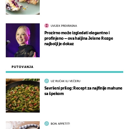
UVIJEK PREKRASNA
Prozirno može izgledati elegantno i
profinjeno – ova haljina Jelene Rozge
najbolji je dokaz
PUTOVANJA
UZ RUČAK ILI VEČERU
Savršeni prilog: Recept za najfinije mahune
sa špekom
BON APPETIT!