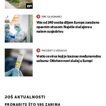
9
ŠIRE GA KOMARCI
Više od 240 osoba diljem Europe zaraženo
opasnim virusom: Najviše slučajeva u
našem susjedstvu
PACIJENT U IZOLACIJI
Vratio se virus koji je izazvao međunarodnu
uzbunu: Otkriven novi slučaj u Europi
JOŠ AKTUALNOSTI
PRONAĐITE ŠTO VAS ZANIMA