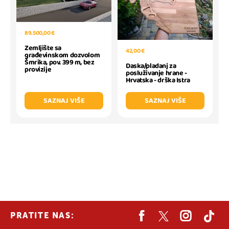
89.500,00 €
Zemljište sa
42,00 €
građevinskom dozvolom
Šmrika, pov. 399 m, bez
Daska/pladanj za
provizije
posluživanje hrane -
Hrvatska - drška Istra
SAZNAJ VIŠE
SAZNAJ VIŠE
PRATITE NAS: