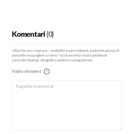
Komentari
(0)
Uključite se u raspravu – podijelite svoje mišljenje, postavite pitanja ili
ponudite svoj pogled na temu. Vaš komentar može potaknuti
zanimljiv dijalog i obogatiti zajednicu našeg portala.
Važna obavijest
!