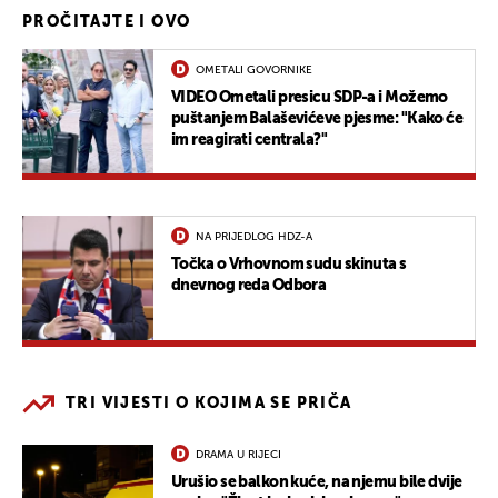
PROČITAJTE I OVO
OMETALI GOVORNIKE
VIDEO Ometali presicu SDP-a i Možemo
puštanjem Balaševićeve pjesme: "Kako će
im reagirati centrala?"
NA PRIJEDLOG HDZ-A
Točka o Vrhovnom sudu skinuta s
dnevnog reda Odbora
TRI VIJESTI O KOJIMA SE PRIČA
DRAMA U RIJECI
Urušio se balkon kuće, na njemu bile dvije