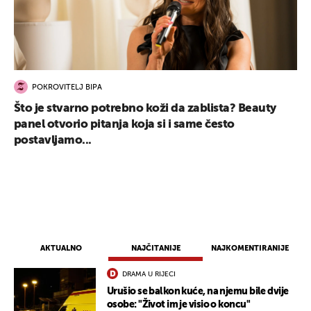
POKROVITELJ BIPA
Što je stvarno potrebno koži da zablista? Beauty
panel otvorio pitanja koja si i same često
postavljamo...
AKTUALNO
NAJČITANIJE
NAJKOMENTIRANIJE
DRAMA U RIJECI
Urušio se balkon kuće, na njemu bile dvije
osobe: "Život im je visio o koncu"