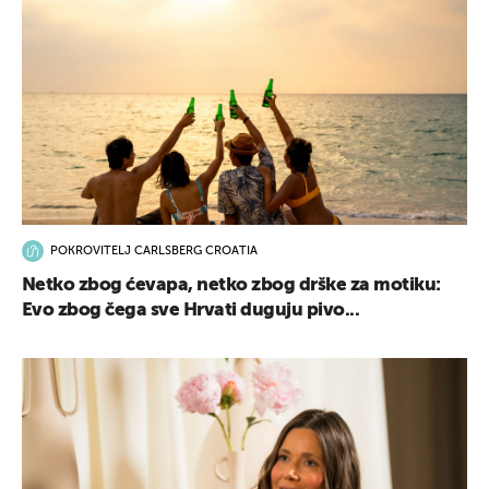
POKROVITELJ CARLSBERG CROATIA
Netko zbog ćevapa, netko zbog drške za motiku:
Evo zbog čega sve Hrvati duguju pivo...