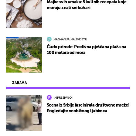
Majke svih umaka: 5 kultnih recepata koje
moraju znati svi kuhari
NAJMANJA NA SVIJETU
Čudo prirode: Predivna pješčana plaža na
100 metara od mora
ZABAVA
IMPRESIVNO!
Scena iz Srbije fascinirala društvene mreže!
Pogledajte neobičnog ljubimca