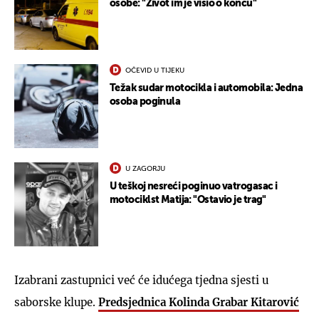
osobe: "Život im je visio o koncu"
OČEVID U TIJEKU
Težak sudar motocikla i automobila: Jedna
osoba poginula
U ZAGORJU
U teškoj nesreći poginuo vatrogasac i
motociklst Matija: "Ostavio je trag"
Izabrani zastupnici već će idućega tjedna sjesti u
saborske klupe.
Predsjednica Kolinda Grabar Kitarović