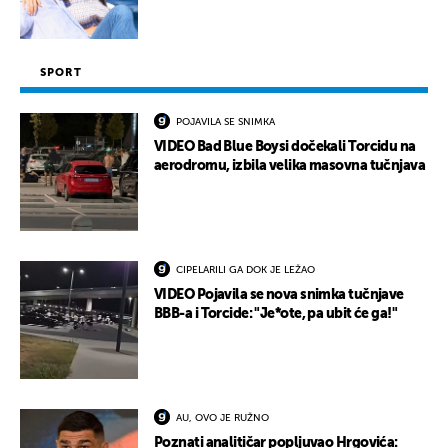
SPORT
POJAVILA SE SNIMKA
VIDEO Bad Blue Boysi dočekali Torcidu na
aerodromu, izbila velika masovna tučnjava
CIPELARILI GA DOK JE LEŽAO
VIDEO Pojavila se nova snimka tučnjave
BBB-a i Torcide: "Je*ote, pa ubit će ga!"
AU, OVO JE RUŽNO
Poznati analitičar popljuvao Hrgovića: