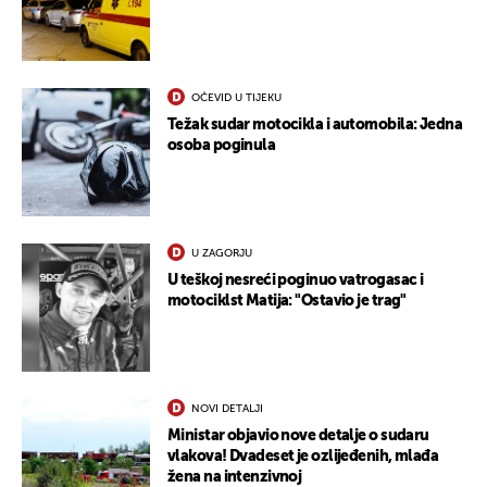
OČEVID U TIJEKU
Težak sudar motocikla i automobila: Jedna
osoba poginula
UKLJUČITE NOTIFIKACIJE
U ZAGORJU
U teškoj nesreći poginuo vatrogasac i
motociklst Matija: "Ostavio je trag"
NOVI DETALJI
Ministar objavio nove detalje o sudaru
vlakova! Dvadeset je ozlijeđenih, mlađa
žena na intenzivnoj