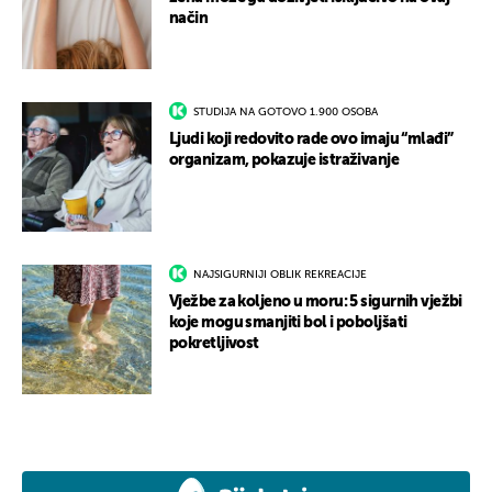
način
STUDIJA NA GOTOVO 1.900 OSOBA
Ljudi koji redovito rade ovo imaju “mlađi”
organizam, pokazuje istraživanje
NAJSIGURNIJI OBLIK REKREACIJE
Vježbe za koljeno u moru: 5 sigurnih vježbi
koje mogu smanjiti bol i poboljšati
pokretljivost