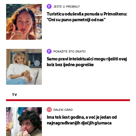
JESTE LI PROBALI?
Turisticu oduševila ponuda u Primoštenu:
"Oni su puno pametniji od nas"
POKAŽITE ŠTO ZNATE!
Samo pravi intelektualci mogu riješiti ovaj
kviz bez ijedne pogreške
TV
DALEKI GRAD
Ima tek šest godina, a već je jedan od
najnagrađivanijih dječjih glumaca