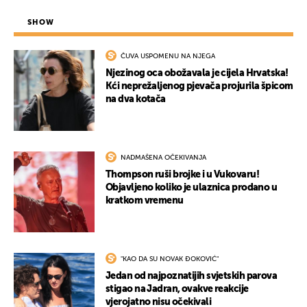
SHOW
ČUVA USPOMENU NA NJEGA
Njezinog oca obožavala je cijela Hrvatska!
Kći neprežaljenog pjevača projurila špicom
na dva kotača
NADMAŠENA OČEKIVANJA
Thompson ruši brojke i u Vukovaru!
Objavljeno koliko je ulaznica prodano u
kratkom vremenu
"KAO DA SU NOVAK ĐOKOVIĆ"
Jedan od najpoznatijih svjetskih parova
stigao na Jadran, ovakve reakcije
vjerojatno nisu očekivali