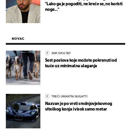
"Lako ga je pogoditi, ne kreće se, ne koristi
noge..."
NOVAC
SAM SVOJ ŠEF
Šest poslova koje možete pokrenuti od
kuće uz minimalna ulaganja
TREĆI UNIKATNI BUGATTI
Nazvan je po vrsti srednjovjekovnog
viteškog konja i visok samo metar