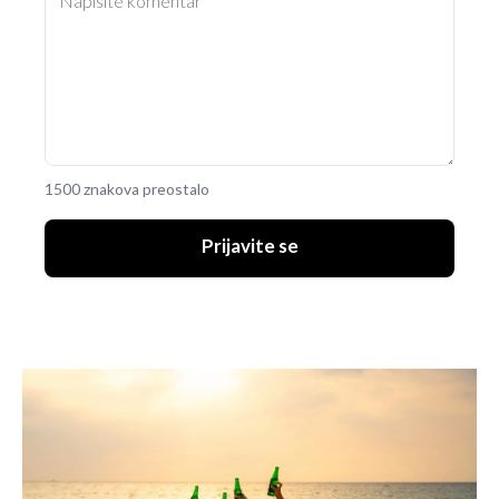
1500 znakova preostalo
Prijavite se