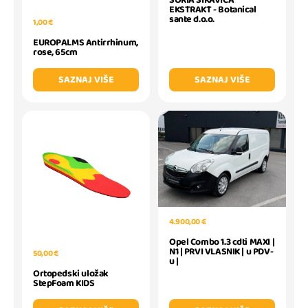
SORIA SIKAVICA
EKSTRAKT - Botanical
sante d.o.o.
1,00 €
EUROPALMS Antirrhinum,
rose, 65cm
SAZNAJ VIŠE
SAZNAJ VIŠE
4.900,00 €
Opel Combo 1.3 cdti MAXI |
N1 | PRVI VLASNIK | u PDV-
50,00 €
u |
Ortopedski uložak
StepFoam KIDS