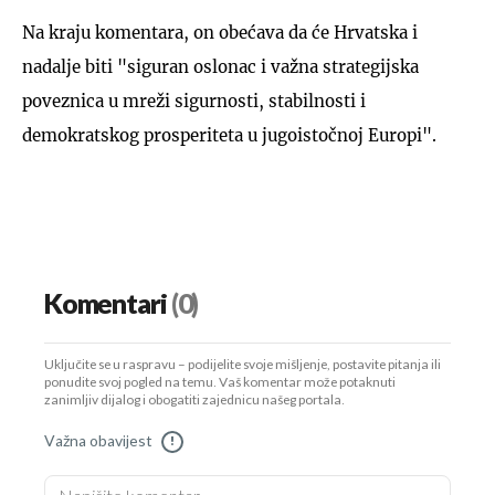
Na kraju komentara, on obećava da će Hrvatska i
nadalje biti "siguran oslonac i važna strategijska
poveznica u mreži sigurnosti, stabilnosti i
demokratskog prosperiteta u jugoistočnoj Europi".
Komentari
(0)
Uključite se u raspravu – podijelite svoje mišljenje, postavite pitanja ili
ponudite svoj pogled na temu. Vaš komentar može potaknuti
zanimljiv dijalog i obogatiti zajednicu našeg portala.
Važna obavijest
!