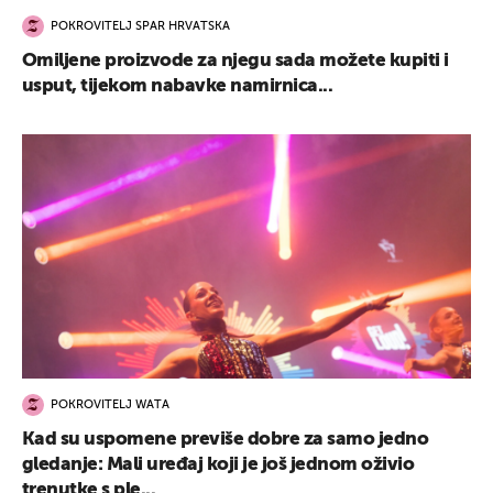
POKROVITELJ SPAR HRVATSKA
Omiljene proizvode za njegu sada možete kupiti i
usput, tijekom nabavke namirnica...
POKROVITELJ WATA
Kad su uspomene previše dobre za samo jedno
gledanje: Mali uređaj koji je još jednom oživio
trenutke s ple...