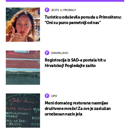
JESTE LI PROBALI?
Turisticu oduševila ponuda u Primoštenu:
"Oni su puno pametniji od nas"
ZANIMLJIVO
Registracija iz SAD-a postala hit u
Hrvatskoj! Pogledajte zašto
UPS!
Meni domaćeg restorana nasmijao
društvene mreže! Za sve je zaslužan
urnebesan naziv jela