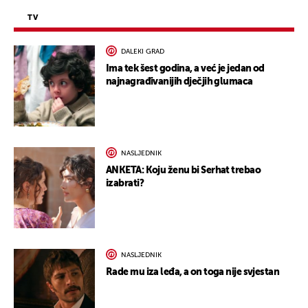
TV
DALEKI GRAD
Ima tek šest godina, a već je jedan od
najnagrađivanijih dječjih glumaca
NASLJEDNIK
ANKETA: Koju ženu bi Serhat trebao
izabrati?
NASLJEDNIK
Rade mu iza leđa, a on toga nije svjestan