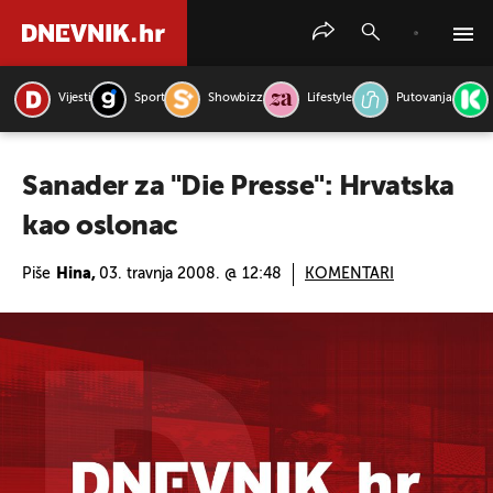
Vijesti
Sport
Showbizz
Lifestyle
Putovanja
PRETRAŽITE VIJESTI
Sanader za "Die Presse": Hrvatska
kao oslonac
Piše
Hina,
03. travnja 2008. @ 12:48
KOMENTARI