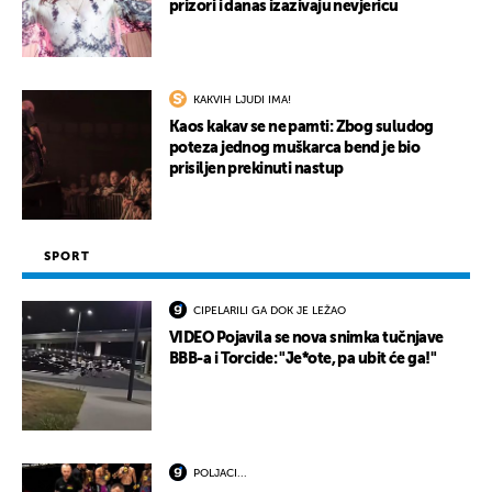
prizori i danas izazivaju nevjericu
KAKVIH LJUDI IMA!
Kaos kakav se ne pamti: Zbog suludog
poteza jednog muškarca bend je bio
prisiljen prekinuti nastup
SPORT
CIPELARILI GA DOK JE LEŽAO
VIDEO Pojavila se nova snimka tučnjave
BBB-a i Torcide: "Je*ote, pa ubit će ga!"
POLJACI...