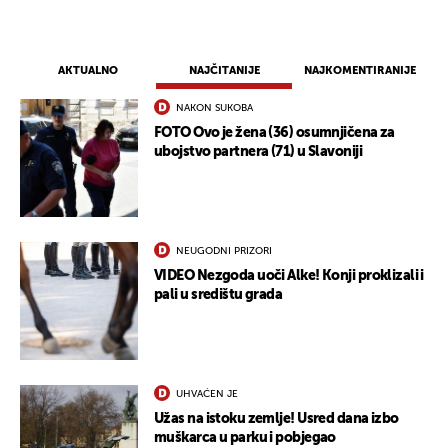
AKTUALNO
NAJČITANIJE
NAJKOMENTIRANIJE
NAKON SUKOBA
FOTO Ovo je žena (36) osumnjičena za
ubojstvo partnera (71) u Slavoniji
NEUGODNI PRIZORI
VIDEO Nezgoda uoči Alke! Konji proklizali i
pali u središtu grada
UKLJUČITE NOTIFIKACIJE
UHVAĆEN JE
Užas na istoku zemlje! Usred dana izbo
muškarca u parku i pobjegao