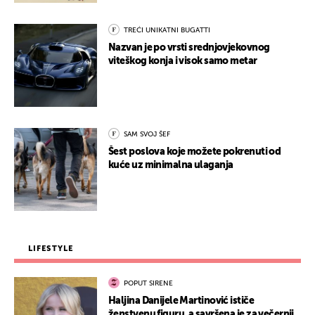
TREĆI UNIKATNI BUGATTI
Nazvan je po vrsti srednjovjekovnog
viteškog konja i visok samo metar
SAM SVOJ ŠEF
Šest poslova koje možete pokrenuti od
kuće uz minimalna ulaganja
LIFESTYLE
POPUT SIRENE
Haljina Danijele Martinović ističe
ženstvenu figuru, a savršena je za večernji