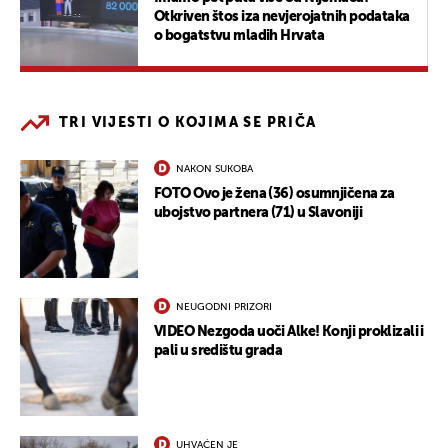
Otkriven štos iza nevjerojatnih podataka
o bogatstvu mladih Hrvata
TRI VIJESTI O KOJIMA SE PRIČA
NAKON SUKOBA
FOTO Ovo je žena (36) osumnjičena za
ubojstvo partnera (71) u Slavoniji
NEUGODNI PRIZORI
VIDEO Nezgoda uoči Alke! Konji proklizali i
pali u središtu grada
UHVAĆEN JE