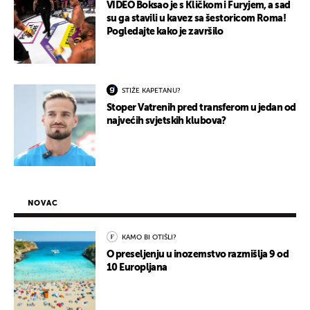
VIDEO Boksao je s Kličkom i Furyjem, a sad
su ga stavili u kavez sa šestoricom Roma!
Pogledajte kako je završilo
STIŽE KAPETANU?
Stoper Vatrenih pred transferom u jedan od
najvećih svjetskih klubova?
NOVAC
KAMO BI OTIŠLI?
O preseljenju u inozemstvo razmišlja 9 od
10 Europljana