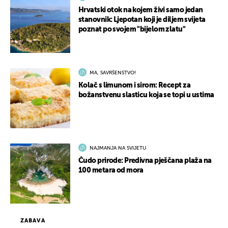
Hrvatski otok na kojem živi samo jedan
stanovnik: Ljepotan koji je diljem svijeta
poznat po svojem "bijelom zlatu"
MA, SAVRŠENSTVO!
Kolač s limunom i sirom: Recept za
božanstvenu slasticu koja se topi u ustima
NAJMANJA NA SVIJETU
Čudo prirode: Predivna pješčana plaža na
100 metara od mora
ZABAVA