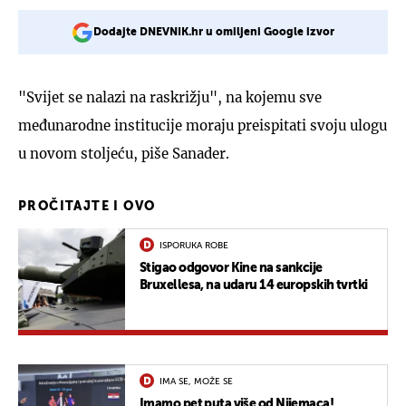
Dodajte DNEVNIK.hr u omiljeni Google izvor
"Svijet se nalazi na raskrižju", na kojemu sve
međunarodne institucije moraju preispitati svoju ulogu
u novom stoljeću, piše Sanader.
PROČITAJTE I OVO
ISPORUKA ROBE
Stigao odgovor Kine na sankcije
Bruxellesa, na udaru 14 europskih tvrtki
IMA SE, MOŽE SE
Imamo pet puta više od Nijemaca!