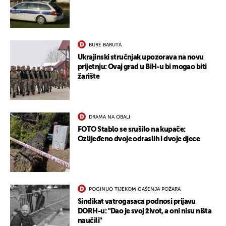
BURE BARUTA
Ukrajinski stručnjak upozorava na novu
prijetnju: Ovaj grad u BiH-u bi mogao biti
žarište
DRAMA NA OBALI
FOTO Stablo se srušilo na kupače:
Ozlijeđeno dvoje odraslih i dvoje djece
POGINUO TIJEKOM GAŠENJA POŽARA
Sindikat vatrogasaca podnosi prijavu
DORH-u: "Dao je svoj život, a oni nisu ništa
naučili"