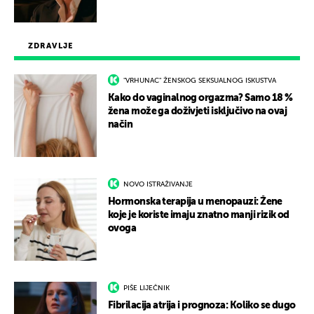
ZDRAVLJE
"VRHUNAC" ŽENSKOG SEKSUALNOG ISKUSTVA
Kako do vaginalnog orgazma? Samo 18 %
žena može ga doživjeti isključivo na ovaj
način
NOVO ISTRAŽIVANJE
Hormonska terapija u menopauzi: Žene
koje je koriste imaju znatno manji rizik od
ovoga
PIŠE LIJEČNIK
Fibrilacija atrija i prognoza: Koliko se dugo