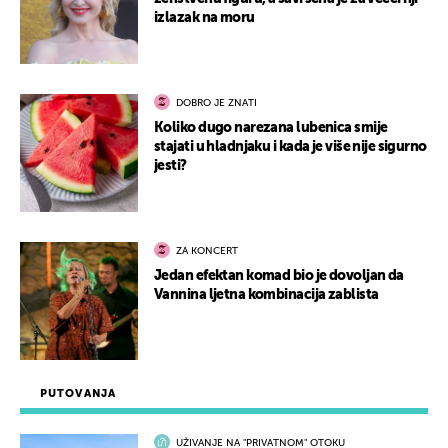
izlazak na moru
DOBRO JE ZNATI
Koliko dugo narezana lubenica smije
stajati u hladnjaku i kada je više nije sigurno
jesti?
ZA KONCERT
Jedan efektan komad bio je dovoljan da
Vannina ljetna kombinacija zablista
PUTOVANJA
UŽIVANJE NA "PRIVATNOM" OTOKU