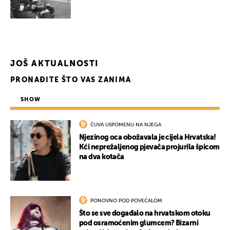
JOŠ AKTUALNOSTI
PRONAĐITE ŠTO VAS ZANIMA
SHOW
ČUVA USPOMENU NA NJEGA
Njezinog oca obožavala je cijela Hrvatska!
Kći neprežaljenog pjevača projurila špicom
na dva kotača
PONOVNO POD POVEĆALOM
Što se sve događalo na hrvatskom otoku
pod osramoćenim glumcem? Bizarni