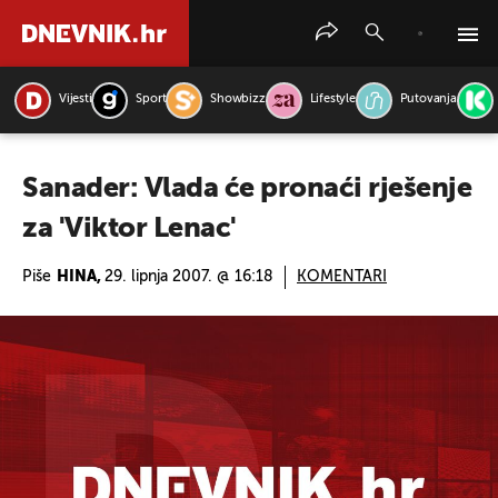
Vijesti
Sport
Showbizz
Lifestyle
Putovanja
PRETRAŽITE VIJESTI
Sanader: Vlada će pronaći rješenje
za 'Viktor Lenac'
Piše
HINA,
29. lipnja 2007. @ 16:18
KOMENTARI