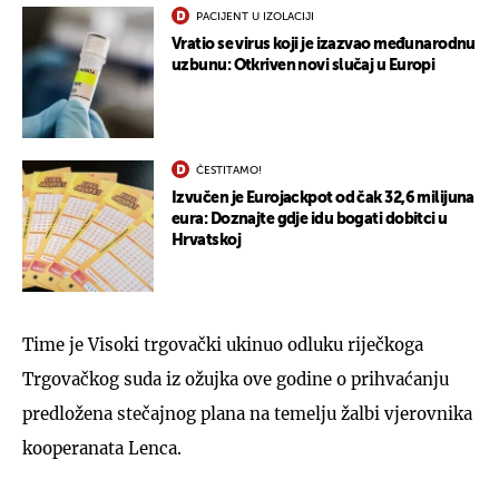
PACIJENT U IZOLACIJI
Vratio se virus koji je izazvao međunarodnu
uzbunu: Otkriven novi slučaj u Europi
ČESTITAMO!
Izvučen je Eurojackpot od čak 32,6 milijuna
eura: Doznajte gdje idu bogati dobitci u
Hrvatskoj
Time je Visoki trgovački ukinuo odluku riječkoga
Trgovačkog suda iz ožujka ove godine o prihvaćanju
predložena stečajnog plana na temelju žalbi vjerovnika
kooperanata Lenca.