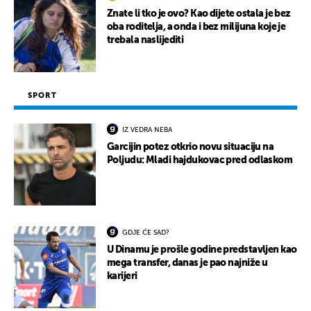
Znate li tko je ovo? Kao dijete ostala je bez
oba roditelja, a onda i bez milijuna koje je
trebala naslijediti
SPORT
IZ VEDRA NEBA
Garcijin potez otkrio novu situaciju na
Poljudu: Mladi hajdukovac pred odlaskom
GDJE ĆE SAD?
U Dinamu je prošle godine predstavljen kao
mega transfer, danas je pao najniže u
karijeri