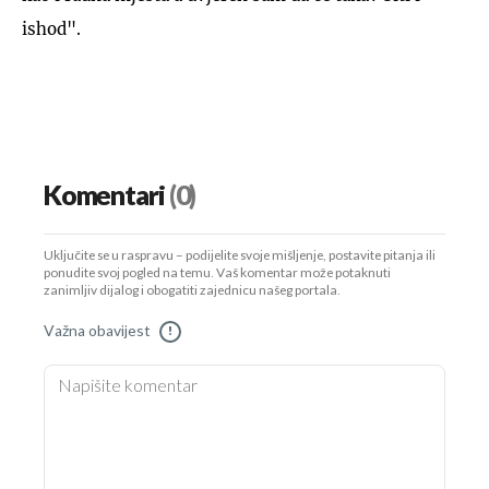
ishod".
Komentari
(0)
Uključite se u raspravu – podijelite svoje mišljenje, postavite pitanja ili
ponudite svoj pogled na temu. Vaš komentar može potaknuti
zanimljiv dijalog i obogatiti zajednicu našeg portala.
Važna obavijest
!