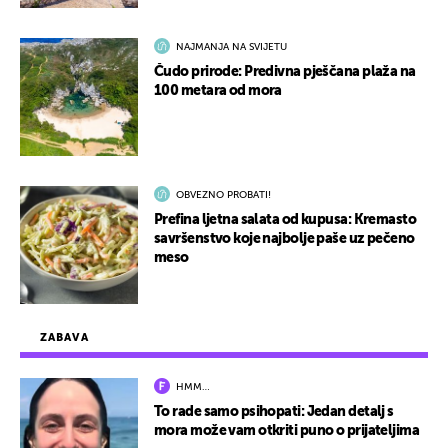
NAJMANJA NA SVIJETU
Čudo prirode: Predivna pješčana plaža na
100 metara od mora
OBVEZNO PROBATI!
Prefina ljetna salata od kupusa: Kremasto
savršenstvo koje najbolje paše uz pečeno
meso
ZABAVA
HMM…
To rade samo psihopati: Jedan detalj s
mora može vam otkriti puno o prijateljima