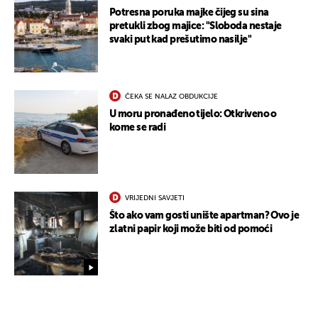
Potresna poruka majke čijeg su sina
pretukli zbog majice: "Sloboda nestaje
svaki put kad prešutimo nasilje"
ČEKA SE NALAZ OBDUKCIJE
U moru pronađeno tijelo: Otkriveno o
kome se radi
VRIJEDNI SAVJETI
Što ako vam gosti unište apartman? Ovo je
zlatni papir koji može biti od pomoći