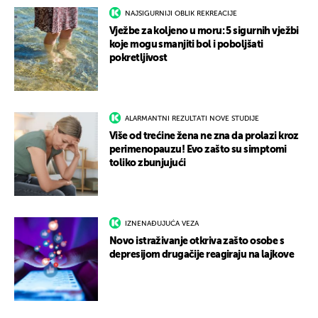
NAJSIGURNIJI OBLIK REKREACIJE
Vježbe za koljeno u moru: 5 sigurnih vježbi
koje mogu smanjiti bol i poboljšati
pokretljivost
ALARMANTNI REZULTATI NOVE STUDIJE
Više od trećine žena ne zna da prolazi kroz
perimenopauzu! Evo zašto su simptomi
toliko zbunjujući
IZNENAĐUJUĆA VEZA
Novo istraživanje otkriva zašto osobe s
depresijom drugačije reagiraju na lajkove