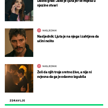
Daleki grad: Jako je ljuta jer se miješa u
njezine stvari
NASLJEDNIK
Nasljednik: Ljuta je na njega i zahtjeva da
učini nešto
NASLJEDNIK
Želi da njih troje sretno žive, a nije ni
svjesna da ga je odavno izgubila
ZDRAVLJE