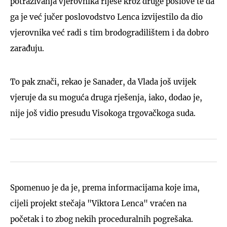
potraživanja vjerovnika riješe kroz druge poslove te da
ga je već jučer poslovodstvo Lenca izvijestilo da dio
vjerovnika već radi s tim brodogradilištem i da dobro
zarađuju.
To pak znači, rekao je Sanader, da Vlada još uvijek
vjeruje da su moguća druga rješenja, iako, dodao je,
nije još vidio presudu Visokoga trgovačkoga suda.
Spomenuo je da je, prema informacijama koje ima,
cijeli projekt stečaja "Viktora Lenca" vraćen na
početak i to zbog nekih proceduralnih pogrešaka.