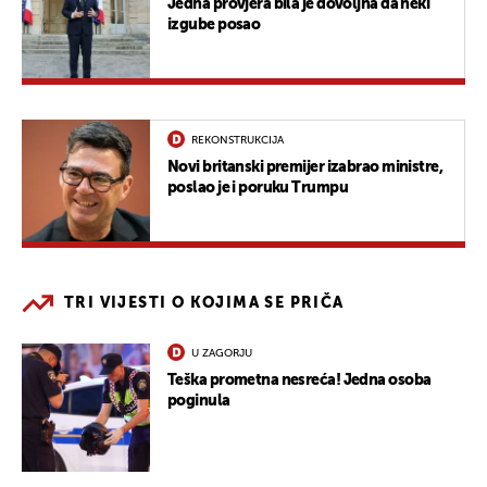
Jedna provjera bila je dovoljna da neki
izgube posao
REKONSTRUKCIJA
Novi britanski premijer izabrao ministre,
poslao je i poruku Trumpu
TRI VIJESTI O KOJIMA SE PRIČA
U ZAGORJU
Teška prometna nesreća! Jedna osoba
poginula