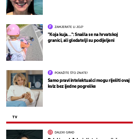
ZAMJERATE LI JOJ?
"Koja kuja…": Snašla se na hrvatskoj
granici, ali gledatelji su podijeljeni
POKAŽITE ŠTO ZNATE!
Samo pravi intelektualci mogu riješiti ovaj
kviz bez ijedne pogreške
TV
DALEKI GRAD