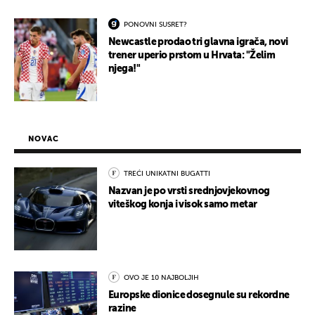
PONOVNI SUSRET?
Newcastle prodao tri glavna igrača, novi
trener uperio prstom u Hrvata: "Želim
njega!"
NOVAC
TREĆI UNIKATNI BUGATTI
Nazvan je po vrsti srednjovjekovnog
viteškog konja i visok samo metar
OVO JE 10 NAJBOLJIH
Europske dionice dosegnule su rekordne
razine