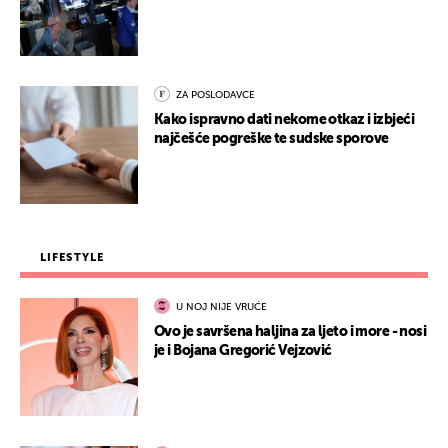
ZA POSLODAVCE
Kako ispravno dati nekome otkaz i izbjeći
najčešće pogreške te sudske sporove
LIFESTYLE
U NOJ NIJE VRUĆE
Ovo je savršena haljina za ljeto i more - nosi
je i Bojana Gregorić Vejzović