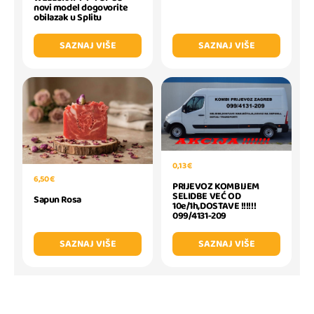
novi model dogovorite
obilazak u Splitu
SAZNAJ VIŠE
SAZNAJ VIŠE
0,13 €
6,50 €
PRIJEVOZ KOMBIJEM
SELIDBE VEĆ OD
Sapun Rosa
10e/1h,DOSTAVE !!!!!!
099/4131-209
SAZNAJ VIŠE
SAZNAJ VIŠE