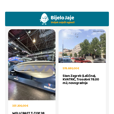
578.680,00 €
Stan: Zagreb (Lašćina),
KVATRIĆ, Trosobni 78.00
m2, novogradnja
337.200,00 €
WELLCRAFT T-TOP 38