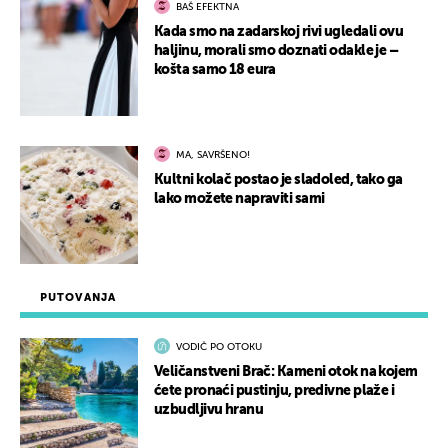
BAŠ EFEKTNA
Kada smo na zadarskoj rivi ugledali ovu
haljinu, morali smo doznati odakle je –
košta samo 18 eura
MA, SAVRŠENO!
Kultni kolač postao je sladoled, tako ga
lako možete napraviti sami
PUTOVANJA
VODIČ PO OTOKU
Veličanstveni Brač: Kameni otok na kojem
ćete pronaći pustinju, predivne plaže i
uzbudljivu hranu