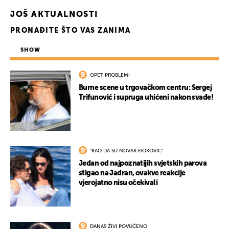
JOŠ AKTUALNOSTI
PRONAĐITE ŠTO VAS ZANIMA
SHOW
OPET PROBLEMI
Burne scene u trgovačkom centru: Sergej
Trifunović i supruga uhićeni nakon svađe!
"KAO DA SU NOVAK ĐOKOVIĆ"
Jedan od najpoznatijih svjetskih parova
stigao na Jadran, ovakve reakcije
vjerojatno nisu očekivali
DANAS ŽIVI POVUČENO