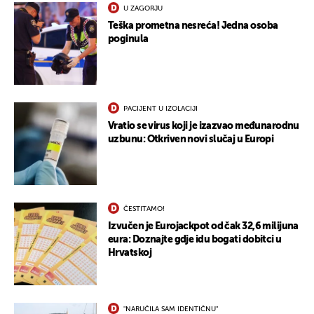
U ZAGORJU
Teška prometna nesreća! Jedna osoba
poginula
PACIJENT U IZOLACIJI
Vratio se virus koji je izazvao međunarodnu
uzbunu: Otkriven novi slučaj u Europi
UKLJUČITE NOTIFIKACIJE
ČESTITAMO!
Izvučen je Eurojackpot od čak 32,6 milijuna
eura: Doznajte gdje idu bogati dobitci u
Hrvatskoj
"NARUČILA SAM IDENTIČNU"