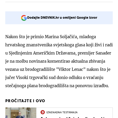
Dodajte DNEVNIK.hr u omiljeni Google izvor
Nakon što je primio Marina Soljačića, mladoga
hrvatskog znanstvenika svjetskoga glasa koji živi i radi
u Sjedinjenim Američkim Državama, premijer Sanader
je na molbu novinara komentirao aktualna zbivanja
vezana uz brodogradilište "Viktor Lenac" nakon što je
jučer Visoki trgovački sud donio odluku o vraćanju
stečajnoga plana brodogradilišta na ponovnu izradbu.
PROČITAJTE I OVO
IZNENADNA TESTIRANJA