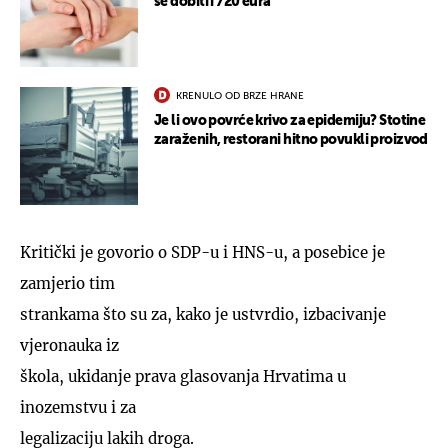
se dobiti i 720 eura
KRENULO OD BRZE HRANE
Je li ovo povrće krivo za epidemiju? Stotine
zaraženih, restorani hitno povukli proizvod
Kritički je govorio o SDP-u i HNS-u, a posebice je
zamjerio tim
strankama što su za, kako je ustvrdio, izbacivanje
vjeronauka iz
škola, ukidanje prava glasovanja Hrvatima u
inozemstvu i za
legalizaciju lakih droga.