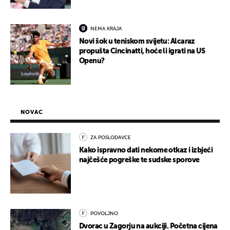
NEMA KRAJA
Novi šok u teniskom svijetu: Alcaraz
propušta Cincinatti, hoće li igrati na US
Openu?
NOVAC
ZA POSLODAVCE
Kako ispravno dati nekome otkaz i izbjeći
najčešće pogreške te sudske sporove
POVOLJNO
Dvorac u Zagorju na aukciji. Početna cijena