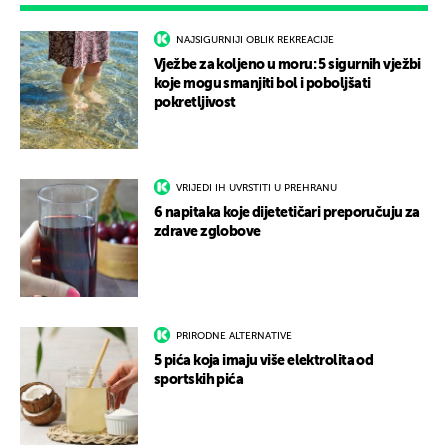
NAJSIGURNIJI OBLIK REKREACIJE
Vježbe za koljeno u moru: 5 sigurnih vježbi
koje mogu smanjiti bol i poboljšati
pokretljivost
VRIJEDI IH UVRSTITI U PREHRANU
6 napitaka koje dijetetičari preporučuju za
zdrave zglobove
PRIRODNE ALTERNATIVE
5 pića koja imaju više elektrolita od
sportskih pića