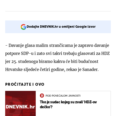
Dodajte DNEVNIK.hr u omiljeni Google izvor
- Davanje glasa malim strančicama je zapravo davanje
potpore SDP-u i zato svi takvi trebaju glasovati za HDZ
jer 25. studenoga biramo kakva će biti budućnost
Hrvatske sljedeće četiri godine, rekao je Sanader.
PROČITAJTE I OVO
POD POVEĆALOM JAVNOSTI
Tko je sudac kojeg su zvali 'HDZ-ov
dečko'?