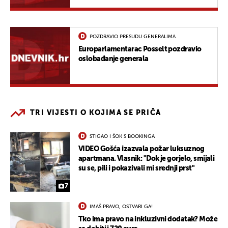
POZDRAVIO PRESUDU GENERALIMA
Europarlamentarac Posselt pozdravio
oslobađanje generala
TRI VIJESTI O KOJIMA SE PRIČA
STIGAO I ŠOK S BOOKINGA
VIDEO Gošća izazvala požar luksuznog
apartmana. Vlasnik: "Dok je gorjelo, smijali
su se, pili i pokazivali mi srednji prst"
7
IMAŠ PRAVO, OSTVARI GA!
Tko ima pravo na inkluzivni dodatak? Može