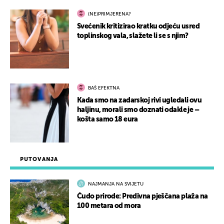
(NE)PRIMJERENA?
Svećenik kritizirao kratku odjeću usred
toplinskog vala, slažete li se s njim?
BAŠ EFEKTNA
Kada smo na zadarskoj rivi ugledali ovu
haljinu, morali smo doznati odakle je –
košta samo 18 eura
PUTOVANJA
NAJMANJA NA SVIJETU
Čudo prirode: Predivna pješčana plaža na
100 metara od mora