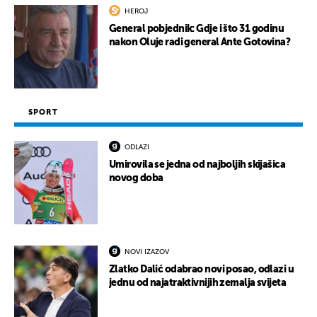
HEROJ
General pobjednik: Gdje i što 31 godinu
nakon Oluje radi general Ante Gotovina?
SPORT
ODLAZI
Umirovila se jedna od najboljih skijašica
novog doba
NOVI IZAZOV
Zlatko Dalić odabrao novi posao, odlazi u
jednu od najatraktivnijih zemalja svijeta