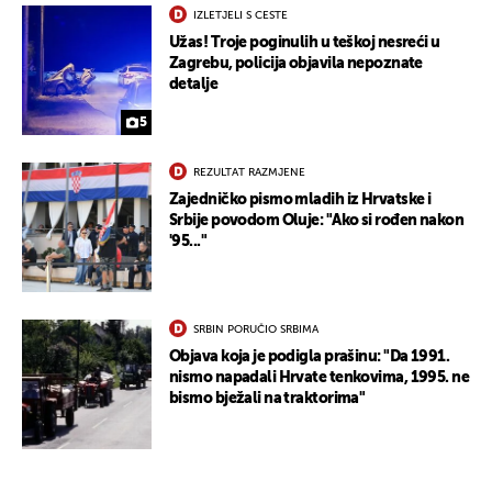
IZLETJELI S CESTE
Užas! Troje poginulih u teškoj nesreći u
Zagrebu, policija objavila nepoznate
detalje
5
REZULTAT RAZMJENE
Zajedničko pismo mladih iz Hrvatske i
Srbije povodom Oluje: "Ako si rođen nakon
'95..."
UKLJUČITE NOTIFIKACIJE
SRBIN PORUČIO SRBIMA
Objava koja je podigla prašinu: "Da 1991.
nismo napadali Hrvate tenkovima, 1995. ne
bismo bježali na traktorima"