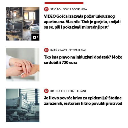
STIGAO I ŠOK S BOOKINGA
VIDEO Gošća izazvala požar luksuznog
apartmana. Vlasnik: "Dok je gorjelo, smijali
su se, pili i pokazivali mi srednji prst"
7
IMAŠ PRAVO, OSTVARI GA!
Tko ima pravo na inkluzivni dodatak? Može
se dobiti i 720 eura
KRENULO OD BRZE HRANE
Je li ovo povrće krivo za epidemiju? Stotine
zaraženih, restorani hitno povukli proizvod