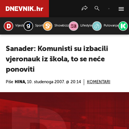
Vijesti
Sport
Showbizz
Lifestyle
Putovanja
PRETRAŽITE VIJESTI
Sanader: Komunisti su izbacili
vjeronauk iz škola, to se neće
ponoviti
Piše
HINA,
10. studenoga 2007. @ 20:14
KOMENTARI