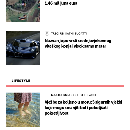
1,46 milijuna eura
TREĆI UNIKATNI BUGATTI
Nazvan je po vrsti srednjovjekovnog
viteškog konja i visok samo metar
LIFESTYLE
NAJSIGURNIJI OBLIK REKREACIJE
Vježbe za koljeno u moru: 5 sigurnih vježbi
koje mogu smanjiti bol i poboljšati
pokretljivost