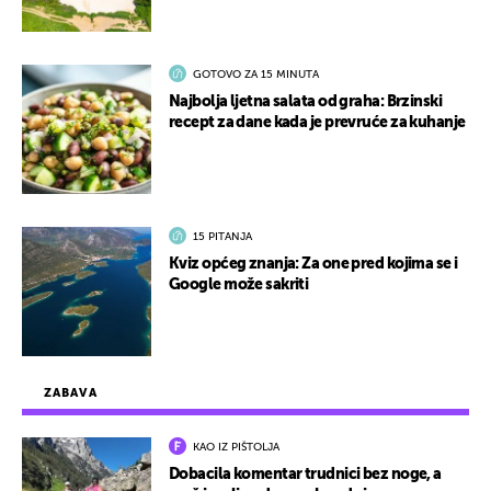
GOTOVO ZA 15 MINUTA
Najbolja ljetna salata od graha: Brzinski
recept za dane kada je prevruće za kuhanje
15 PITANJA
Kviz općeg znanja: Za one pred kojima se i
Google može sakriti
ZABAVA
KAO IZ PIŠTOLJA
Dobacila komentar trudnici bez noge, a