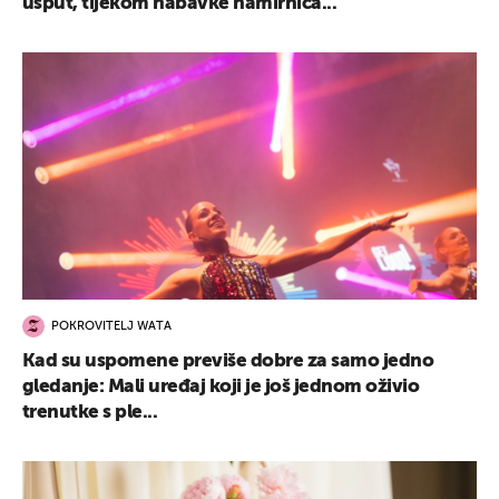
usput, tijekom nabavke namirnica...
POKROVITELJ WATA
Kad su uspomene previše dobre za samo jedno
gledanje: Mali uređaj koji je još jednom oživio
trenutke s ple...