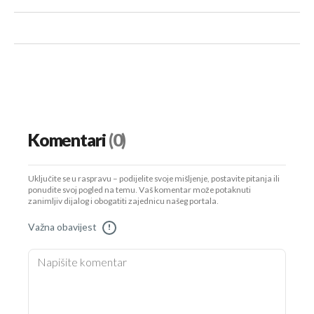
Komentari
(0)
Uključite se u raspravu – podijelite svoje mišljenje, postavite pitanja ili
ponudite svoj pogled na temu. Vaš komentar može potaknuti
zanimljiv dijalog i obogatiti zajednicu našeg portala.
Važna obavijest
!