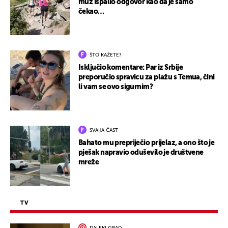
muž ispalio odgovor kao da je samo
čekao…
ŠTO KAŽETE?
Isključio komentare: Par iz Srbije
preporučio spravicu za plažu s Temua, čini
li vam se ovo sigurnim?
SVAKA ČAST
Bahato mu prepriječio prijelaz, a ono što je
pješak napravio oduševilo je društvene
mreže
TV