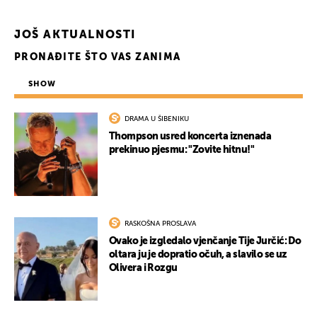
JOŠ AKTUALNOSTI
PRONAĐITE ŠTO VAS ZANIMA
SHOW
DRAMA U ŠIBENIKU
Thompson usred koncerta iznenada
prekinuo pjesmu: "Zovite hitnu!"
RASKOŠNA PROSLAVA
Ovako je izgledalo vjenčanje Tije Jurčić: Do
oltara ju je dopratio očuh, a slavilo se uz
Olivera i Rozgu