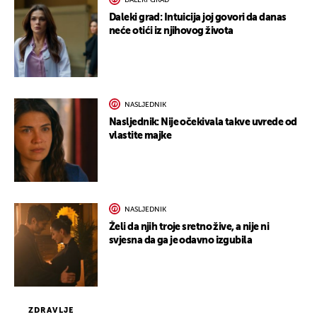
DALEKI GRAD
Daleki grad: Intuicija joj govori da danas
neće otići iz njihovog života
NASLJEDNIK
Nasljednik: Nije očekivala takve uvrede od
vlastite majke
NASLJEDNIK
Želi da njih troje sretno žive, a nije ni
svjesna da ga je odavno izgubila
ZDRAVLJE