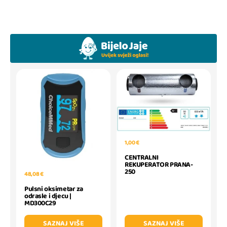
1,00 €
CENTRALNI
REKUPERATOR PRANA-
250
48,08 €
Pulsni oksimetar za
odrasle i djecu |
MD300C29
SAZNAJ VIŠE
SAZNAJ VIŠE