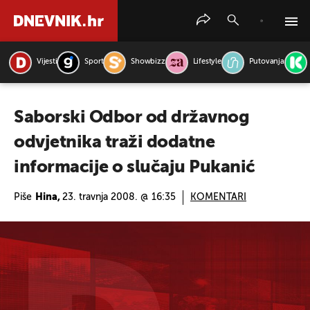
Vijesti
Sport
Showbizz
Lifestyle
Putovanja
PRETRAŽITE VIJESTI
Saborski Odbor od državnog
odvjetnika traži dodatne
informacije o slučaju Pukanić
Piše
Hina,
23. travnja 2008. @ 16:35
KOMENTARI