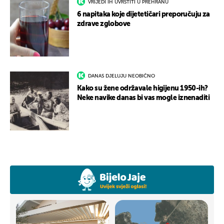
VRIJEDI IH UVRSTITI U PREHRANU
6 napitaka koje dijetetičari preporučuju za
zdrave zglobove
DANAS DJELUJU NEOBIČNO
Kako su žene održavale higijenu 1950-ih?
Neke navike danas bi vas mogle iznenaditi