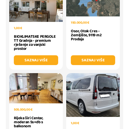
150.000,00 €
1,00 €
Osor, Otok Cres -
Zemljište, 9119 m2
BIOKLIMATSKE PERGOLE
Prodaja
TT Gradnja - premium
rješenje za vanjski
prostor
SAZNAJ VIŠE
SAZNAJ VIŠE
505.000,00 €
Rijeka širi Centar,
moderan 5s+db s
1,00 €
balkonom