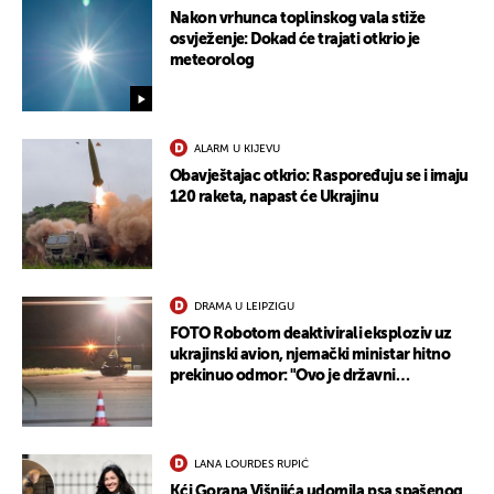
Nakon vrhunca toplinskog vala stiže
osvježenje: Dokad će trajati otkrio je
meteorolog
ALARM U KIJEVU
Obavještajac otkrio: Raspoređuju se i imaju
120 raketa, napast će Ukrajinu
DRAMA U LEIPZIGU
FOTO Robotom deaktivirali eksploziv uz
ukrajinski avion, njemački ministar hitno
prekinuo odmor: "Ovo je državni
terorizam"
LANA LOURDES RUPIĆ
Kći Gorana Višnjića udomila psa spašenog