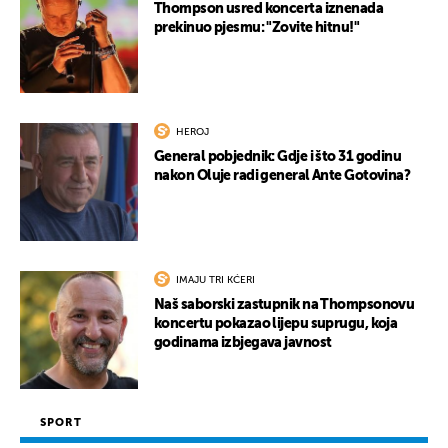
Thompson usred koncerta iznenada
prekinuo pjesmu: "Zovite hitnu!"
HEROJ
General pobjednik: Gdje i što 31 godinu
nakon Oluje radi general Ante Gotovina?
IMAJU TRI KĆERI
Naš saborski zastupnik na Thompsonovu
koncertu pokazao lijepu suprugu, koja
godinama izbjegava javnost
SPORT