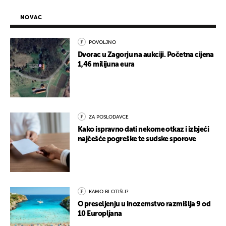
NOVAC
POVOLJNO
Dvorac u Zagorju na aukciji. Početna cijena
1,46 milijuna eura
ZA POSLODAVCE
Kako ispravno dati nekome otkaz i izbjeći
najčešće pogreške te sudske sporove
KAMO BI OTIŠLI?
O preseljenju u inozemstvo razmišlja 9 od
10 Europljana