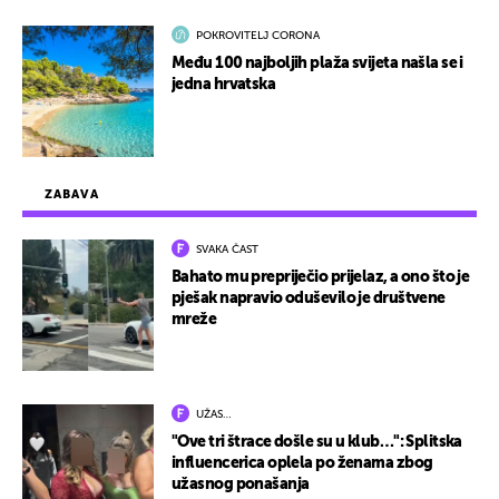
POKROVITELJ CORONA
Među 100 najboljih plaža svijeta našla se i
jedna hrvatska
ZABAVA
SVAKA ČAST
Bahato mu prepriječio prijelaz, a ono što je
pješak napravio oduševilo je društvene
mreže
UŽAS…
"Ove tri štrace došle su u klub…": Splitska
influencerica oplela po ženama zbog
užasnog ponašanja