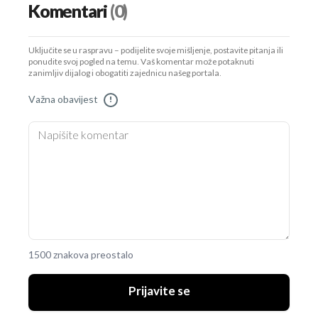
Komentari
(0)
Uključite se u raspravu – podijelite svoje mišljenje, postavite pitanja ili
ponudite svoj pogled na temu. Vaš komentar može potaknuti
zanimljiv dijalog i obogatiti zajednicu našeg portala.
Važna obavijest
!
1500 znakova preostalo
Prijavite se