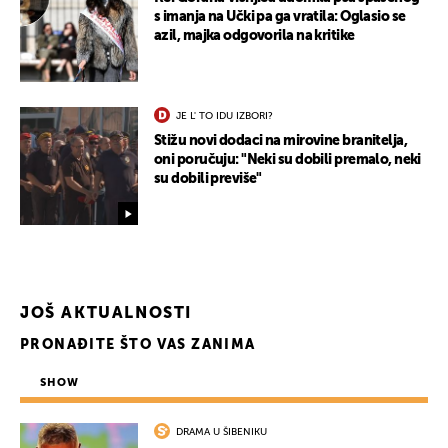
s imanja na Učki pa ga vratila: Oglasio se
azil, majka odgovorila na kritike
JE L' TO IDU IZBORI?
UKLJUČITE NOTIFIKACIJE
Stižu novi dodaci na mirovine branitelja,
oni poručuju: "Neki su dobili premalo, neki
su dobili previše"
JOŠ AKTUALNOSTI
PRONAĐITE ŠTO VAS ZANIMA
SHOW
DRAMA U ŠIBENIKU