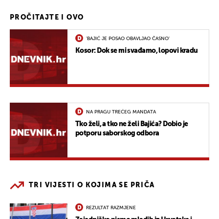
PROČITAJTE I OVO
'BAJIĆ JE POSAO OBAVLJAO ČASNO'
Kosor: Dok se mi svađamo, lopovi kradu
NA PRAGU TREĆEG MANDATA
Tko želi, a tko ne želi Bajića? Dobio je
potporu saborskog odbora
TRI VIJESTI O KOJIMA SE PRIČA
REZULTAT RAZMJENE