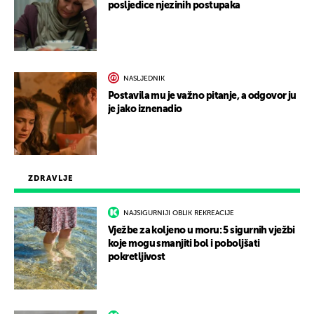
posljedice njezinih postupaka
NASLJEDNIK
Postavila mu je važno pitanje, a odgovor ju
je jako iznenadio
ZDRAVLJE
NAJSIGURNIJI OBLIK REKREACIJE
Vježbe za koljeno u moru: 5 sigurnih vježbi
koje mogu smanjiti bol i poboljšati
pokretljivost