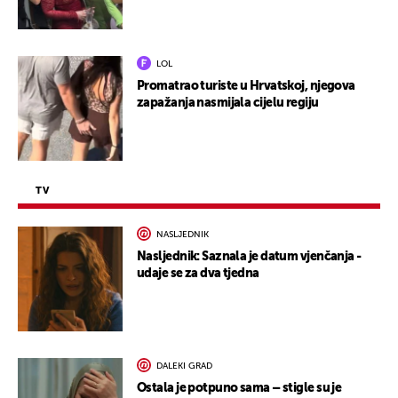
LOL
Promatrao turiste u Hrvatskoj, njegova
zapažanja nasmijala cijelu regiju
TV
NASLJEDNIK
Nasljednik: Saznala je datum vjenčanja -
udaje se za dva tjedna
DALEKI GRAD
Ostala je potpuno sama – stigle su je