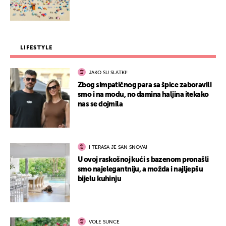
LIFESTYLE
JAKO SU SLATKI!
Zbog simpatičnog para sa špice zaboravili
smo i na modu, no damina haljina itekako
nas se dojmila
I TERASA JE SAN SNOVA!
U ovoj raskošnoj kući s bazenom pronašli
smo najelegantniju, a možda i najljepšu
bijelu kuhinju
VOLE SUNCE