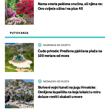
Nama smeta paklena vrućina, ali njima ne:
Ovo cvijeće uživa i na plus 40
PUTOVANJA
NAJMANJA NA SVIJETU
Čudo prirode: Predivna pješčana plaža na
100 metara od mora
NEDALEKO OD PLOČA
Skriveni vojni tuneli na jugu Hrvatske:
Omiljena kupališta na koja lokalci u miru
dolaze roniti i skakati u more