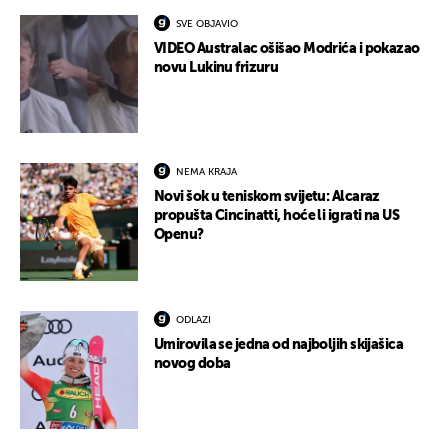
SVE OBJAVIO
VIDEO Australac ošišao Modrića i pokazao
novu Lukinu frizuru
NEMA KRAJA
Novi šok u teniskom svijetu: Alcaraz
propušta Cincinatti, hoće li igrati na US
Openu?
ODLAZI
Umirovila se jedna od najboljih skijašica
novog doba