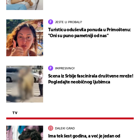
JESTE LI PROBALI?
Turisticu oduševila ponuda u Primoštenu:
"Oni su puno pametniji od nas"
IMPRESIVNO!
Scena iz Srbije fascinirala društvene mreže!
Pogledajte neobičnog ljubimca
TV
DALEKI GRAD
Ima tek šest godina, a već je jedan od