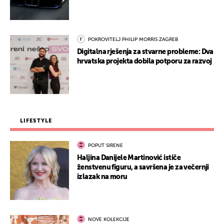
POKROVITELJ PHILIP MORRIS ZAGREB
Digitalna rješenja za stvarne probleme: Dva
hrvatska projekta dobila potporu za razvoj
LIFESTYLE
POPUT SIRENE
Haljina Danijele Martinović ističe
ženstvenu figuru, a savršena je za večernji
izlazak na moru
NOVE KOLEKCIJE