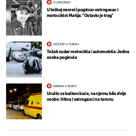
U ZAGORJU
U teškoj nesreći poginuo vatrogasac i
motociklst Matija: "Ostavio je trag"
OČEVID U TIJEKU
Težak sudar motocikla i automobila: Jedna
osoba poginula
DRAMA U RIJECI
Urušio se balkon kuće, na njemu bile dvije
osobe: Hitna i vatrogasci na terenu