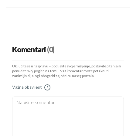
Komentari
(0)
Uključite se u raspravu – podijelite svoje mišljenje, postavite pitanja ili
ponudite svoj pogled na temu. Vaš komentar može potaknuti
zanimljiv dijalog i obogatiti zajednicu našeg portala.
Važna obavijest
!