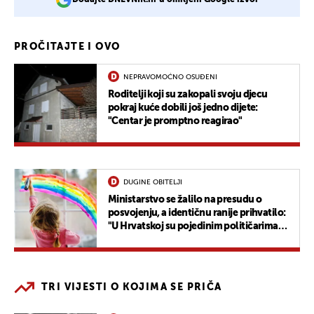
PROČITAJTE I OVO
NEPRAVOMOĆNO OSUĐENI
Roditelji koji su zakopali svoju djecu
pokraj kuće dobili još jedno dijete:
"Centar je promptno reagirao"
DUGINE OBITELJI
Ministarstvo se žalilo na presudu o
posvojenju, a identičnu ranije prihvatilo:
"U Hrvatskoj su pojedinim političarima
puna usta djece sve dok..."
TRI VIJESTI O KOJIMA SE PRIČA