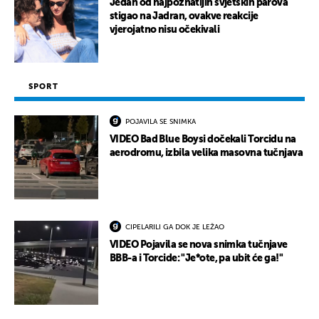
Jedan od najpoznatijih svjetskih parova
stigao na Jadran, ovakve reakcije
UKLJUČITE NOTIFIKACIJE
vjerojatno nisu očekivali
SPORT
POJAVILA SE SNIMKA
VIDEO Bad Blue Boysi dočekali Torcidu na
aerodromu, izbila velika masovna tučnjava
CIPELARILI GA DOK JE LEŽAO
VIDEO Pojavila se nova snimka tučnjave
BBB-a i Torcide: "Je*ote, pa ubit će ga!"