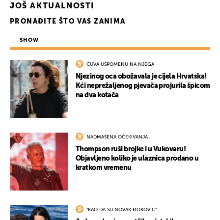
JOŠ AKTUALNOSTI
PRONAĐITE ŠTO VAS ZANIMA
SHOW
ČUVA USPOMENU NA NJEGA
Njezinog oca obožavala je cijela Hrvatska!
Kći neprežaljenog pjevača projurila špicom
na dva kotača
NADMAŠENA OČEKIVANJA
Thompson ruši brojke i u Vukovaru!
Objavljeno koliko je ulaznica prodano u
kratkom vremenu
"KAO DA SU NOVAK ĐOKOVIĆ"