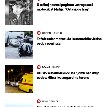
U teškoj nesreći poginuo vatrogasac i
motociklst Matija: "Ostavio je trag"
OČEVID U TIJEKU
Težak sudar motocikla i automobila: Jedna
osoba poginula
DRAMA U RIJECI
Urušio se balkon kuće, na njemu bile dvije
osobe: Hitna i vatrogasci na terenu
NOVI DETALJI