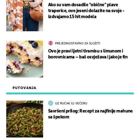
Ako su vam dosadile “obične” plave
traperice, ove jeseni dolazite na svoje -
izdvajamo 15 hit modela
PREJEDNOSTAVNO ZA SLOŽITI
Ovo je pravi ljetni tiramisu s limunom i
borovnicama – baš osvježava i jako je fin
PUTOVANJA
UZ RUČAK ILI VEČERU
Savršeni prilog: Recept za najfinije mahune
sa špekom