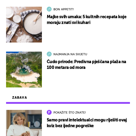
BON APPETIT!
Majke svih umaka: 5 kultnih recepata koje
moraju znati svi kuhari
NAJMANJA NA SVIJETU
Čudo prirode: Predivna pješčana plaža na
100 metara od mora
ZABAVA
POKAŽITE ŠTO ZNATE!
Samo pravi intelektualci mogu riješiti ovaj
kviz bez ijedne pogreške