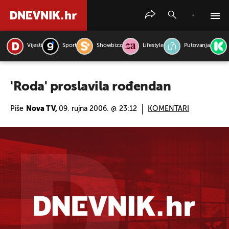
Vijesti
Sport
Showbizz
Lifestyle
Putovanja
PRETRAŽITE VIJESTI
'Roda' proslavila rođendan
Piše
Nova TV,
09. rujna 2006. @ 23:12
KOMENTARI