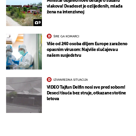
Ministar objavio nove detalje o sudaru
vlakova! Dvadeset je ozlijeđenih, mlađa
žena na intenzivnoj
9
ŠIRE GA KOMARCI
Više od 240 osoba diljem Europe zaraženo
opasnim virusom: Najviše slučajeva u
našem susjedstvu
IZVANREDNA SITUACIJA
VIDEO Tajfun Delfin nosi sve pred sobom!
Deseci tisuća bez struje, otkazane stotine
letova