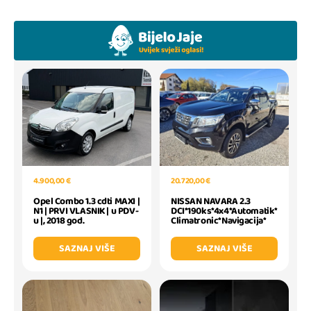
20.720,00 €
4.900,00 €
NISSAN NAVARA 2.3
Opel Combo 1.3 cdti MAXI |
DCI*190ks*4x4*Automatik*
N1 | PRVI VLASNIK | u PDV-
Climatronic*Navigacija*
u |, 2018 god.
SAZNAJ VIŠE
SAZNAJ VIŠE