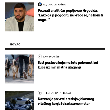
AU, OVO JE RUŽNO
Poznati analitičar popljuvao Hrgovića:
"Lako ga je pogoditi, ne kreće se, ne koristi
noge..."
NOVAC
SAM SVOJ ŠEF
Šest poslova koje možete pokrenuti od
kuće uz minimalna ulaganja
TREĆI UNIKATNI BUGATTI
Nazvan je po vrsti srednjovjekovnog
viteškog konja i visok samo metar