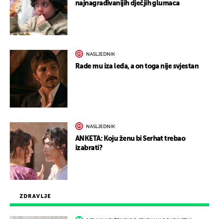
najnagrađivanijih dječjih glumaca
NASLJEDNIK
Rade mu iza leđa, a on toga nije svjestan
NASLJEDNIK
ANKETA: Koju ženu bi Serhat trebao
izabrati?
ZDRAVLJE