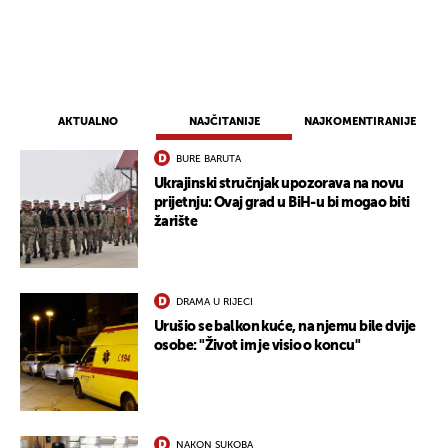
AKTUALNO
NAJČITANIJE
NAJKOMENTIRANIJE
BURE BARUTA
Ukrajinski stručnjak upozorava na novu
prijetnju: Ovaj grad u BiH-u bi mogao biti
žarište
DRAMA U RIJECI
Urušio se balkon kuće, na njemu bile dvije
osobe: "Život im je visio o koncu"
NAKON SUKOBA