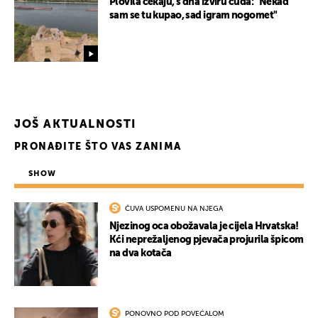
Plovila čekaju, s dna izviru čuda: "Nekad
sam se tu kupao, sad igram nogomet"
JOŠ AKTUALNOSTI
PRONAĐITE ŠTO VAS ZANIMA
SHOW
ČUVA USPOMENU NA NJEGA
Njezinog oca obožavala je cijela Hrvatska!
Kći neprežaljenog pjevača projurila špicom
na dva kotača
PONOVNO POD POVEĆALOM