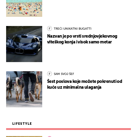
TREĆI UNIKATNI BUGATTI
Nazvan je po vrsti srednjovjekovnog
viteškog konja i visok samo metar
SAM SVOJ ŠEF
Šest poslova koje možete pokrenuti od
kuće uz minimalna ulaganja
LIFESTYLE