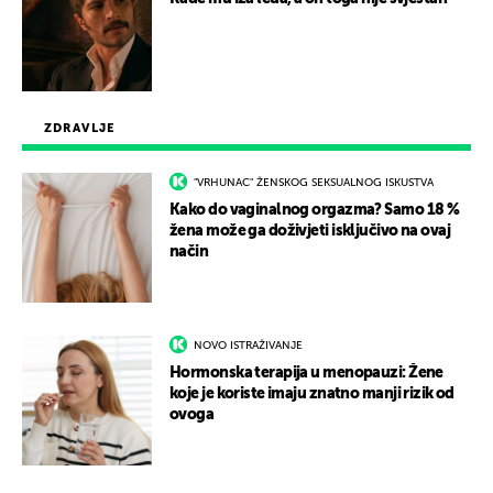
ZDRAVLJE
"VRHUNAC" ŽENSKOG SEKSUALNOG ISKUSTVA
Kako do vaginalnog orgazma? Samo 18 %
žena može ga doživjeti isključivo na ovaj
način
NOVO ISTRAŽIVANJE
Hormonska terapija u menopauzi: Žene
koje je koriste imaju znatno manji rizik od
ovoga