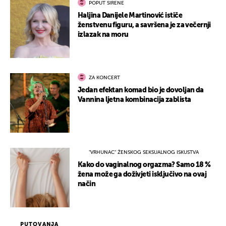
POPUT SIRENE
Haljina Danijele Martinović ističe
ženstvenu figuru, a savršena je za večernji
izlazak na moru
ZA KONCERT
Jedan efektan komad bio je dovoljan da
Vannina ljetna kombinacija zablista
"VRHUNAC" ŽENSKOG SEKSUALNOG ISKUSTVA
Kako do vaginalnog orgazma? Samo 18 %
žena može ga doživjeti isključivo na ovaj
način
PUTOVANJA