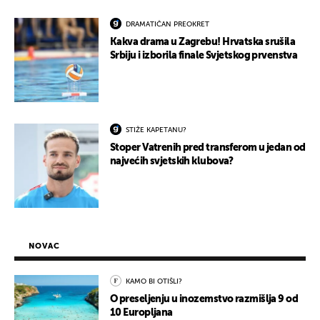
DRAMATIČAN PREOKRET
Kakva drama u Zagrebu! Hrvatska srušila
Srbiju i izborila finale Svjetskog prvenstva
STIŽE KAPETANU?
Stoper Vatrenih pred transferom u jedan od
najvećih svjetskih klubova?
NOVAC
KAMO BI OTIŠLI?
O preseljenju u inozemstvo razmišlja 9 od
10 Europljana