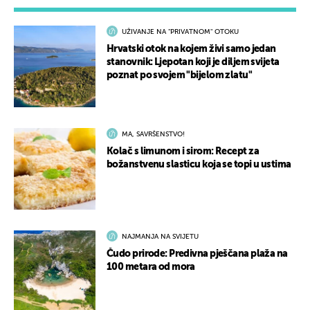
UŽIVANJE NA "PRIVATNOM" OTOKU
Hrvatski otok na kojem živi samo jedan
stanovnik: Ljepotan koji je diljem svijeta
poznat po svojem "bijelom zlatu"
MA, SAVRŠENSTVO!
Kolač s limunom i sirom: Recept za
božanstvenu slasticu koja se topi u ustima
NAJMANJA NA SVIJETU
Čudo prirode: Predivna pješčana plaža na
100 metara od mora