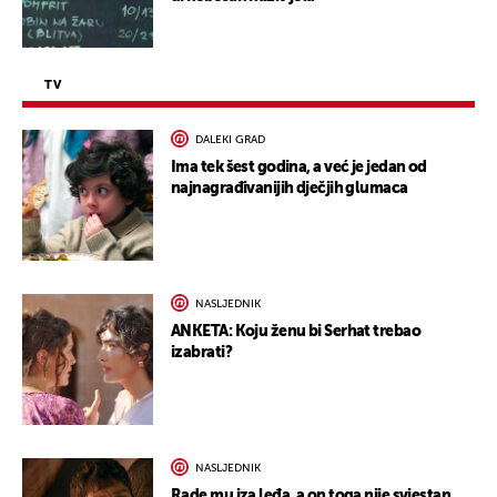
TV
DALEKI GRAD
Ima tek šest godina, a već je jedan od
najnagrađivanijih dječjih glumaca
NASLJEDNIK
ANKETA: Koju ženu bi Serhat trebao
izabrati?
NASLJEDNIK
Rade mu iza leđa, a on toga nije svjestan