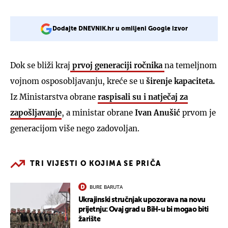
Dodajte DNEVNIK.hr u omiljeni Google izvor
Dok se bliži kraj
prvoj generaciji ročnika
na temeljnom
vojnom osposobljavanju, kreće se u
širenje kapaciteta.
Iz Ministarstva obrane
raspisali su i natječaj za
zapošljavanje
, a ministar obrane
Ivan Anušić
prvom je
generacijom više nego zadovoljan.
TRI VIJESTI O KOJIMA SE PRIČA
BURE BARUTA
Ukrajinski stručnjak upozorava na novu
prijetnju: Ovaj grad u BiH-u bi mogao biti
žarište