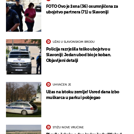
FOTO Ovo je žena (36) osumnjičena za
ubojstvo partnera (71) u Slavoniji
UŽAS U SLAVONSKOM BRODU
Policija razrješila teško ubojstvo u
Slavoniji: Jedan ubod bio je koban.
Objavljeni detalji
UHVAĆEN JE
Užas na istoku zemlje! Usred dana izbo
muškarca u parku i pobjegao
UKLJUČITE NOTIFIKACIJE
STIŽU NOVE VRUĆINE