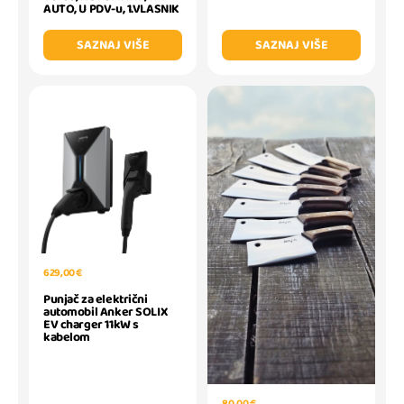
AUTO, U PDV-u, 1.VLASNIK
SAZNAJ VIŠE
SAZNAJ VIŠE
629,00 €
Punjač za električni
automobil Anker SOLIX
EV charger 11kW s
kabelom
80,00 €