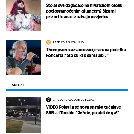
Što se sve događalo na hrvatskom otoku
pod osramoćenim glumcem? Bizarni
prizori i danas izazivaju nevjericu
PRED 20 TISUĆA LJUDI
Thompson izazvao ovacije već na početku
koncerta: "Što ću kad sam slab..."
SPORT
CIPELARILI GA DOK JE LEŽAO
VIDEO Pojavila se nova snimka tučnjave
BBB-a i Torcide: "Je*ote, pa ubit će ga!"