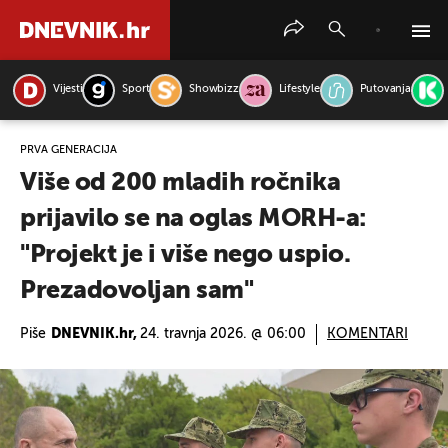
Vijesti
Sport
Showbizz
Lifestyle
Putovanja
PRETRAŽITE VIJESTI
PRVA GENERACIJA
Više od 200 mladih ročnika
prijavilo se na oglas MORH-a:
"Projekt je i više nego uspio.
Prezadovoljan sam"
Piše
DNEVNIK.hr,
24. travnja 2026. @ 06:00
KOMENTARI