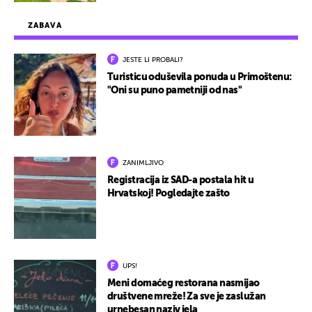
ZABAVA
JESTE LI PROBALI?
Turisticu oduševila ponuda u Primoštenu:
"Oni su puno pametniji od nas"
ZANIMLJIVO
Registracija iz SAD-a postala hit u
Hrvatskoj! Pogledajte zašto
UPS!
Meni domaćeg restorana nasmijao
društvene mreže! Za sve je zaslužan
urnebesan naziv jela