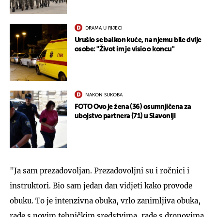
DRAMA U RIJECI
Urušio se balkon kuće, na njemu bile dvije
osobe: "Život im je visio o koncu"
NAKON SUKOBA
FOTO Ovo je žena (36) osumnjičena za
ubojstvo partnera (71) u Slavoniji
"Ja sam prezadovoljan. Prezadovoljni su i ročnici i
instruktori. Bio sam jedan dan vidjeti kako provode
obuku. To je intenzivna obuka, vrlo zanimljiva obuka,
rade s novim tehničkim sredstvima, rade s dronovima,