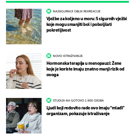
NAJSIGURNIJI OBLIK REKREACIJE
Vježbe za koljeno u moru: 5 sigurnih vježbi
koje mogu smanjiti bol i poboljšati
pokretljivost
NOVO ISTRAŽIVANJE
Hormonska terapija u menopauzi: Žene
koje je koriste imaju znatno manji rizik od
ovoga
STUDIJA NA GOTOVO 1.900 OSOBA
Ljudi koji redovito rade ovo imaju “mlađi”
organizam, pokazuje istraživanje