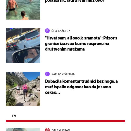
postala hit, radi li i vaš muž ovo?
ŠTO KAŽETE?
"Hrvat sam, ali ovo je sramota": Prizor s
granice izazvao burnu raspravu na
društvenim mrežama
KAO IZ PIŠTOLJA
Dobacila komentar trudnici bez noge, a
muž ispalio odgovor kao da je samo
čekao…
TV
DALEKI GRAD