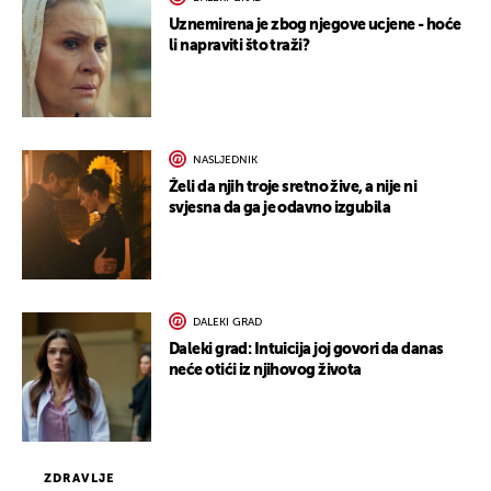
Uznemirena je zbog njegove ucjene - hoće
li napraviti što traži?
NASLJEDNIK
Želi da njih troje sretno žive, a nije ni
svjesna da ga je odavno izgubila
DALEKI GRAD
Daleki grad: Intuicija joj govori da danas
neće otići iz njihovog života
ZDRAVLJE