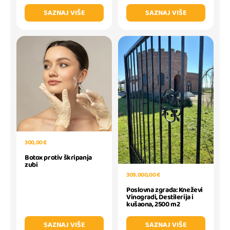
SAZNAJ VIŠE
SAZNAJ VIŠE
300,00 €
Botox protiv škripanja
zubi
309.000,00 €
Poslovna zgrada: Kneževi
Vinogradi, Destilerija i
kušaona, 2500 m2
SAZNAJ VIŠE
SAZNAJ VIŠE