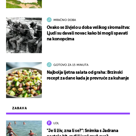
MRAČNO DOBA
Ovako se živjelo u doba velikog siromaštva:
Ljudi su davali novac kako bi mogli spavati
na konopcima
GOTOVO ZA 15 MINUTA
Najbolja ljetna salata od graha: Brzinski
recept za dane kada je prevruće za kuhanje
ZABAVA
LOL
"Je li živ, zna li se?": Snimka s Jadrana