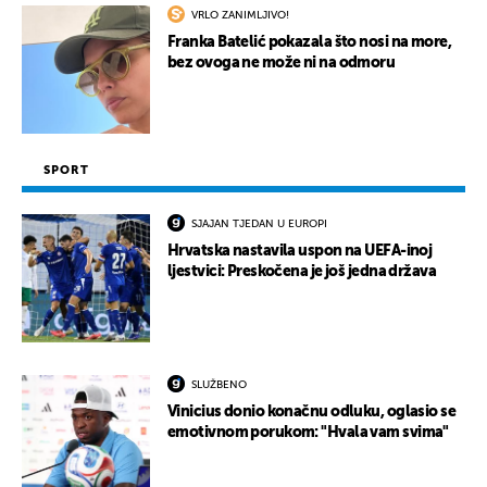
VRLO ZANIMLJIVO!
Franka Batelić pokazala što nosi na more,
bez ovoga ne može ni na odmoru
SPORT
SJAJAN TJEDAN U EUROPI
Hrvatska nastavila uspon na UEFA-inoj
ljestvici: Preskočena je još jedna država
SLUŽBENO
Vinicius donio konačnu odluku, oglasio se
emotivnom porukom: "Hvala vam svima"