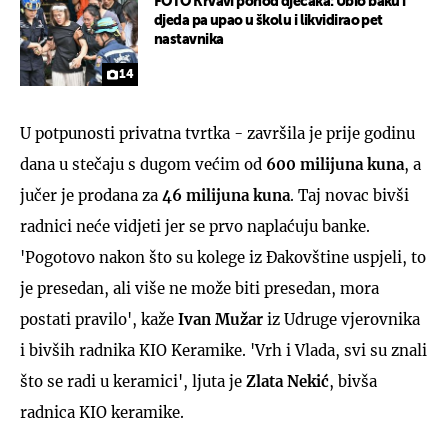
FOTO Krvavi pohod dječaka: Ubio baku i
djeda pa upao u školu i likvidirao pet
nastavnika
14
U potpunosti privatna tvrtka - završila je prije godinu
dana u stečaju s dugom većim od
600 milijuna kuna
, a
jučer je prodana za
46 milijuna kuna
. Taj novac bivši
radnici neće vidjeti jer se prvo naplaćuju banke.
'Pogotovo nakon što su kolege iz Đakovštine uspjeli, to
je presedan, ali više ne može biti presedan, mora
postati pravilo', kaže
Ivan Mužar
iz Udruge vjerovnika
i bivših radnika KIO Keramike. 'Vrh i Vlada, svi su znali
što se radi u keramici', ljuta je
Zlata Nekić
, bivša
radnica KIO keramike.