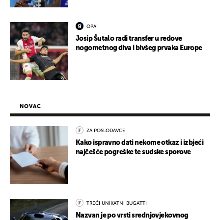
OPA!
Josip Šutalo radi transfer u redove
nogometnog diva i bivšeg prvaka Europe
NOVAC
ZA POSLODAVCE
Kako ispravno dati nekome otkaz i izbjeći
najčešće pogreške te sudske sporove
TREĆI UNIKATNI BUGATTI
Nazvan je po vrsti srednjovjekovnog