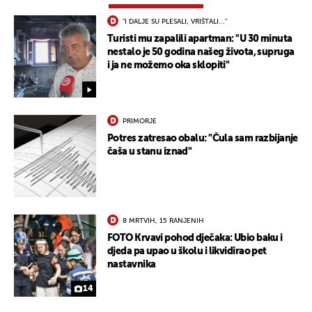
"I DALJE SU PLESALI, VRIŠTALI..."
Turisti mu zapalili apartman: "U 30 minuta
nestalo je 50 godina našeg života, supruga
i ja ne možemo oka sklopiti"
PRIMORJE
Potres zatresao obalu: "Čula sam razbijanje
čaša u stanu iznad"
8 MRTVIH, 15 RANJENIH
FOTO Krvavi pohod dječaka: Ubio baku i
djeda pa upao u školu i likvidirao pet
nastavnika
14