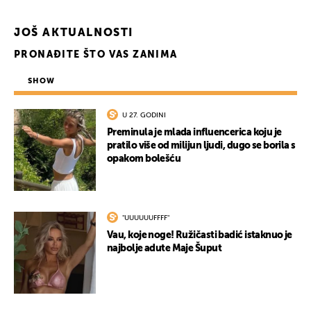
JOŠ AKTUALNOSTI
PRONAĐITE ŠTO VAS ZANIMA
SHOW
U 27. GODINI
Preminula je mlada influencerica koju je
pratilo više od milijun ljudi, dugo se borila s
opakom bolešću
UKLJUČITE NOTIFIKACIJE
"UUUUUUFFFF"
Vau, koje noge! Ružičasti badić istaknuo je
najbolje adute Maje Šuput