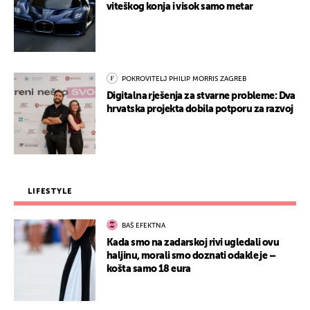
viteškog konja i visok samo metar
POKROVITELJ PHILIP MORRIS ZAGREB
Digitalna rješenja za stvarne probleme: Dva
hrvatska projekta dobila potporu za razvoj
LIFESTYLE
BAŠ EFEKTNA
Kada smo na zadarskoj rivi ugledali ovu
haljinu, morali smo doznati odakle je –
košta samo 18 eura