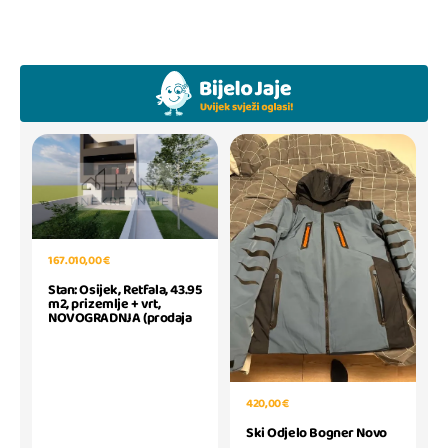
167.010,00 €
Stan: Osijek, Retfala, 43.95
m2, prizemlje + vrt,
NOVOGRADNJA (prodaja
420,00 €
Ski Odjelo Bogner Novo