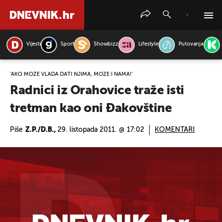
Vijesti
Sport
Showbizz
Lifestyle
Putovanja
PRETRAŽITE VIJESTI
'AKO MOŽE VLADA DATI NJIMA, MOŽE I NAMA!'
Radnici iz Orahovice traže isti
tretman kao oni Đakovštine
Piše
Z.P./D.B.,
29. listopada 2011. @ 17:02
KOMENTARI