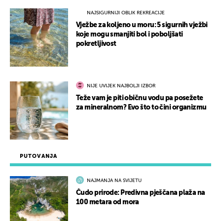
NAJSIGURNIJI OBLIK REKREACIJE
Vježbe za koljeno u moru: 5 sigurnih vježbi
koje mogu smanjiti bol i poboljšati
pokretljivost
NIJE UVIJEK NAJBOLJI IZBOR
Teže vam je piti običnu vodu pa posežete
za mineralnom? Evo što to čini organizmu
PUTOVANJA
NAJMANJA NA SVIJETU
Čudo prirode: Predivna pješčana plaža na
100 metara od mora