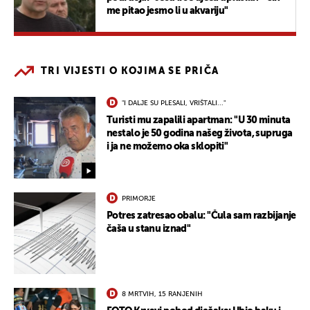
me pitao jesmo li u akvariju"
TRI VIJESTI O KOJIMA SE PRIČA
"I DALJE SU PLESALI, VRIŠTALI..."
Turisti mu zapalili apartman: "U 30 minuta
nestalo je 50 godina našeg života, supruga
i ja ne možemo oka sklopiti"
PRIMORJE
Potres zatresao obalu: "Čula sam razbijanje
čaša u stanu iznad"
8 MRTVIH, 15 RANJENIH