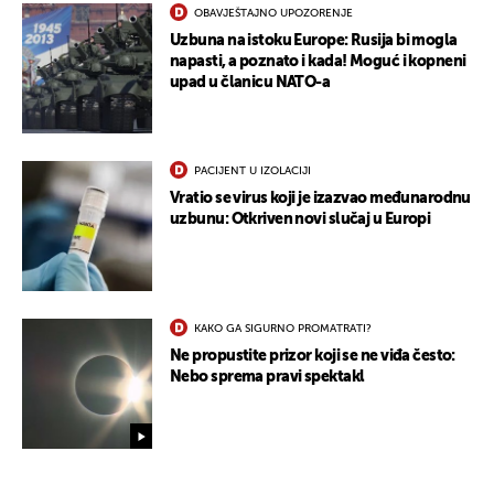
OBAVJEŠTAJNO UPOZORENJE
Uzbuna na istoku Europe: Rusija bi mogla
napasti, a poznato i kada! Moguć i kopneni
upad u članicu NATO-a
PACIJENT U IZOLACIJI
Vratio se virus koji je izazvao međunarodnu
uzbunu: Otkriven novi slučaj u Europi
KAKO GA SIGURNO PROMATRATI?
Ne propustite prizor koji se ne viđa često:
Nebo sprema pravi spektakl