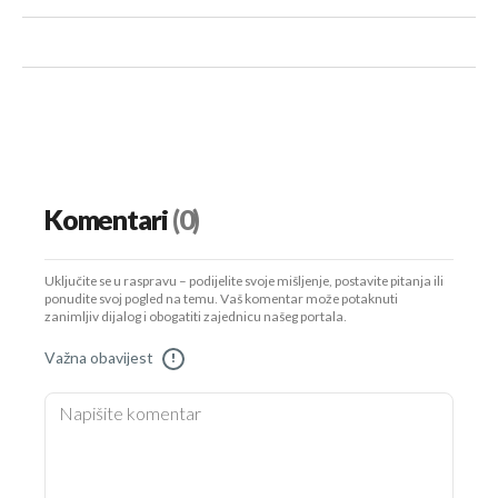
Komentari
(0)
Uključite se u raspravu – podijelite svoje mišljenje, postavite pitanja ili
ponudite svoj pogled na temu. Vaš komentar može potaknuti
zanimljiv dijalog i obogatiti zajednicu našeg portala.
Važna obavijest
!