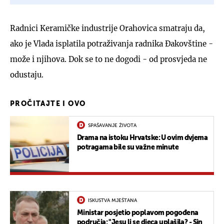
Radnici Keramičke industrije Orahovica smatraju da,
ako je Vlada isplatila potraživanja radnika Đakovštine -
može i njihova. Dok se to ne dogodi - od prosvjeda ne
odustaju.
PROČITAJTE I OVO
SPAŠAVANJE ŽIVOTA
Drama na istoku Hrvatske: U ovim dvjema
potragama bile su važne minute
ISKUSTVA MJEŠTANA
Ministar posjetio poplavom pogođena
područja: "Jesu li se djeca uplašila? - Sin