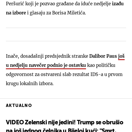
Peršurić koji je pozvao građane da iduće nedjelje
izađu
na izbore
i glasaju za Borisa Miletića.
Inače, dosadašnji predsjednik stranke
Dalibor Paus
još
u nedjelju navečer podnio je ostavku
kao političku
odgovornost za ostvareni slab rezultat IDS-a u prvom
krugu lokalnih izbora.
AKTUALNO
VIDEO Zelenski nije jedini! Trump se obrušio
na još jednog čelnika u Bijeloj kući: "Smrt,