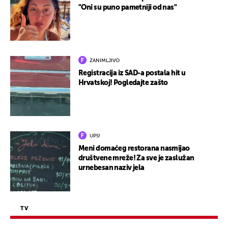
"Oni su puno pametniji od nas"
ZANIMLJIVO
Registracija iz SAD-a postala hit u
Hrvatskoj! Pogledajte zašto
UPS!
Meni domaćeg restorana nasmijao
društvene mreže! Za sve je zaslužan
urnebesan naziv jela
TV