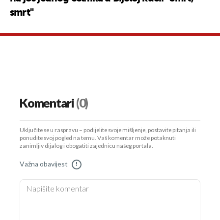
smrt"
Komentari
(0)
Uključite se u raspravu – podijelite svoje mišljenje, postavite pitanja ili
ponudite svoj pogled na temu. Vaš komentar može potaknuti
zanimljiv dijalog i obogatiti zajednicu našeg portala.
Važna obavijest
!