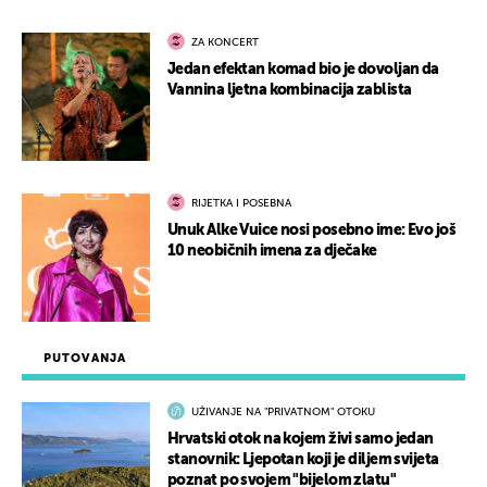
ZA KONCERT
Jedan efektan komad bio je dovoljan da
Vannina ljetna kombinacija zablista
RIJETKA I POSEBNA
Unuk Alke Vuice nosi posebno ime: Evo još
10 neobičnih imena za dječake
PUTOVANJA
UŽIVANJE NA "PRIVATNOM" OTOKU
Hrvatski otok na kojem živi samo jedan
stanovnik: Ljepotan koji je diljem svijeta
poznat po svojem "bijelom zlatu"