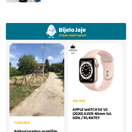
200,00 €
APPLE WATCH SE V2
(2020) A2351 40mm 1st.
GEN. / R1, RATE!!
7.000,00 €
Poljoprivredno zemljište,