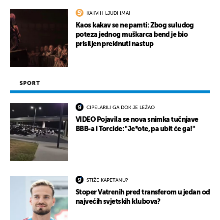
KAKVIH LJUDI IMA!
Kaos kakav se ne pamti: Zbog suludog
poteza jednog muškarca bend je bio
prisiljen prekinuti nastup
SPORT
CIPELARILI GA DOK JE LEŽAO
VIDEO Pojavila se nova snimka tučnjave
BBB-a i Torcide: "Je*ote, pa ubit će ga!"
STIŽE KAPETANU?
Stoper Vatrenih pred transferom u jedan od
najvećih svjetskih klubova?