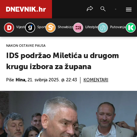
Vijesti
Sport
Showbizz
Lifestyle
Putovanja
PRETRAŽITE VIJESTI
NAKON OSTAVKE PAUSA
IDS podržao Miletića u drugom
krugu izbora za župana
Piše
Hina,
21. svibnja 2025. @ 22:43
KOMENTARI