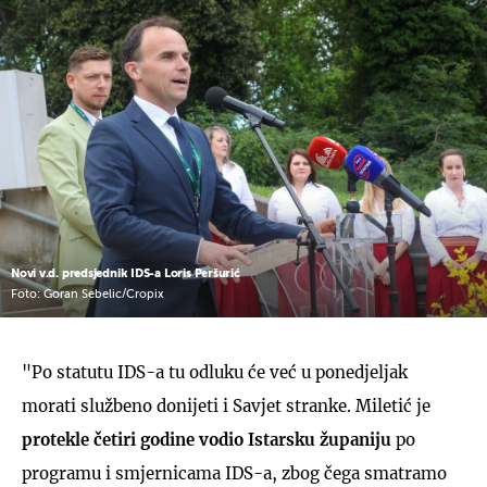
Novi v.d. predsjednik IDS-a Loris Peršurić
Foto: Goran Sebelic/Cropix
"Po statutu IDS-a tu odluku će već u ponedjeljak
morati službeno donijeti i Savjet stranke. Miletić je
protekle četiri godine vodio Istarsku županiju
po
programu i smjernicama IDS-a, zbog čega smatramo