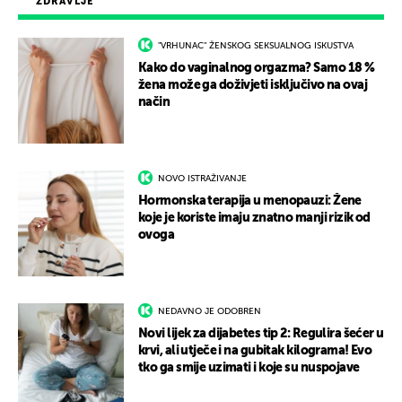
ZDRAVLJE
"VRHUNAC" ŽENSKOG SEKSUALNOG ISKUSTVA
Kako do vaginalnog orgazma? Samo 18 %
žena može ga doživjeti isključivo na ovaj
način
NOVO ISTRAŽIVANJE
Hormonska terapija u menopauzi: Žene
koje je koriste imaju znatno manji rizik od
ovoga
NEDAVNO JE ODOBREN
Novi lijek za dijabetes tip 2: Regulira šećer u
krvi, ali utječe i na gubitak kilograma! Evo
tko ga smije uzimati i koje su nuspojave