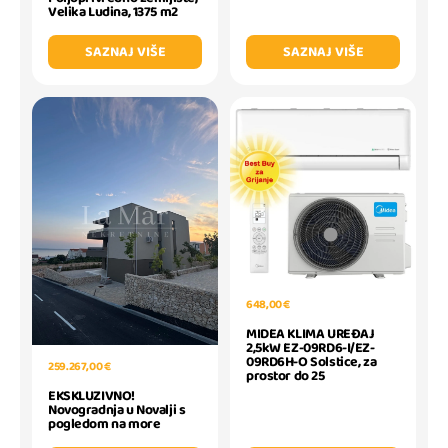
Velika Ludina, 1375 m2
SAZNAJ VIŠE
SAZNAJ VIŠE
648,00 €
MIDEA KLIMA UREĐAJ
2,5kW EZ-09RD6-I/EZ-
09RD6H-O Solstice, za
259.267,00 €
prostor do 25
EKSKLUZIVNO!
Novogradnja u Novalji s
pogledom na more