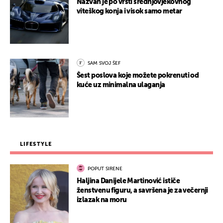
Nazvan je po vrsti srednjovjekovnog
viteškog konja i visok samo metar
SAM SVOJ ŠEF
Šest poslova koje možete pokrenuti od
kuće uz minimalna ulaganja
LIFESTYLE
POPUT SIRENE
Haljina Danijele Martinović ističe
ženstvenu figuru, a savršena je za večernji
izlazak na moru