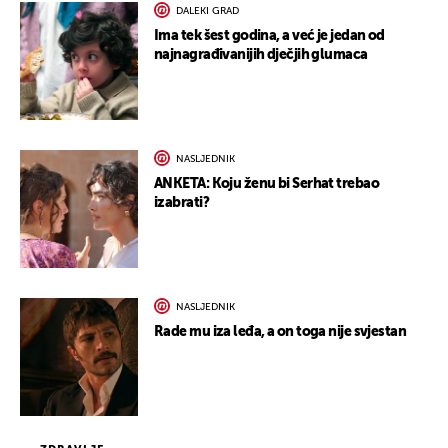
DALEKI GRAD
Ima tek šest godina, a već je jedan od
najnagrađivanijih dječjih glumaca
NASLJEDNIK
ANKETA: Koju ženu bi Serhat trebao
izabrati?
NASLJEDNIK
Rade mu iza leđa, a on toga nije svjestan