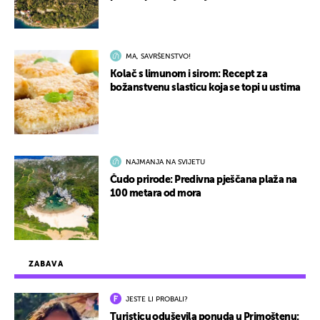
MA, SAVRŠENSTVO!
Kolač s limunom i sirom: Recept za
božanstvenu slasticu koja se topi u ustima
NAJMANJA NA SVIJETU
Čudo prirode: Predivna pješčana plaža na
100 metara od mora
ZABAVA
JESTE LI PROBALI?
Turisticu oduševila ponuda u Primoštenu: