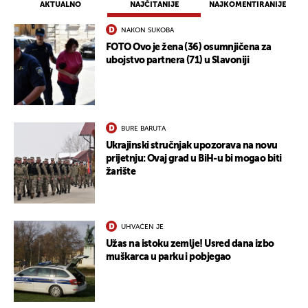
AKTUALNO
NAJČITANIJE
NAJKOMENTIRANIJE
NAKON SUKOBA
FOTO Ovo je žena (36) osumnjičena za
ubojstvo partnera (71) u Slavoniji
BURE BARUTA
Ukrajinski stručnjak upozorava na novu
prijetnju: Ovaj grad u BiH-u bi mogao biti
žarište
UHVAĆEN JE
Užas na istoku zemlje! Usred dana izbo
muškarca u parku i pobjegao