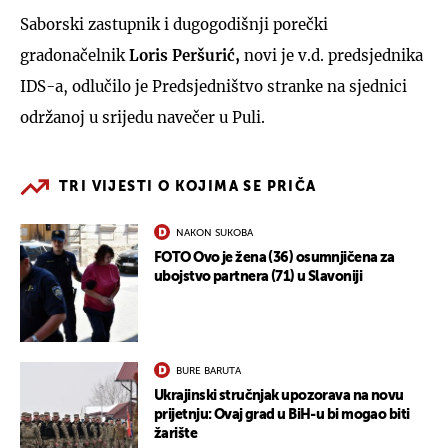
Saborski zastupnik i dugogodišnji porečki
gradonačelnik
Loris Peršurić,
novi je v.d. predsjednika
IDS-a, odlučilo je Predsjedništvo stranke na sjednici
održanoj u srijedu navečer u Puli.
TRI VIJESTI O KOJIMA SE PRIČA
NAKON SUKOBA
FOTO Ovo je žena (36) osumnjičena za
ubojstvo partnera (71) u Slavoniji
BURE BARUTA
Ukrajinski stručnjak upozorava na novu
prijetnju: Ovaj grad u BiH-u bi mogao biti
žarište