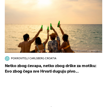
POKROVITELJ CARLSBERG CROATIA
Netko zbog ćevapa, netko zbog drške za motiku:
Evo zbog čega sve Hrvati duguju pivo...