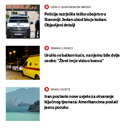
UŽAS U SLAVONSKOM BRODU
Policija razrješila teško ubojstvo u
Slavoniji: Jedan ubod bio je koban.
Objavljeni detalji
DRAMA U RIJECI
Urušio se balkon kuće, na njemu bile dvije
osobe: "Život im je visio o koncu"
UKLJUČITE NOTIFIKACIJE
IMAJU UVJETE
Iran postavio nove uvjete za otvaranje
ključnog tjesnaca: Amerikancima poslali
jasnu poruku