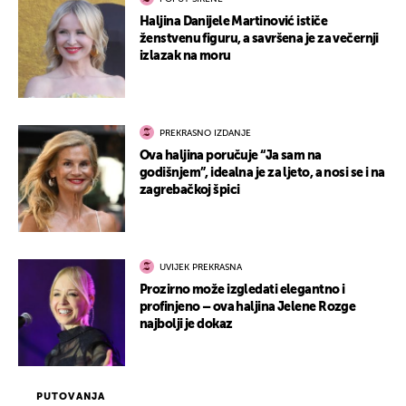
Haljina Danijele Martinović ističe
ženstvenu figuru, a savršena je za večernji
izlazak na moru
PREKRASNO IZDANJE
Ova haljina poručuje “Ja sam na
godišnjem”, idealna je za ljeto, a nosi se i na
zagrebačkoj špici
UVIJEK PREKRASNA
Prozirno može izgledati elegantno i
profinjeno – ova haljina Jelene Rozge
najbolji je dokaz
PUTOVANJA