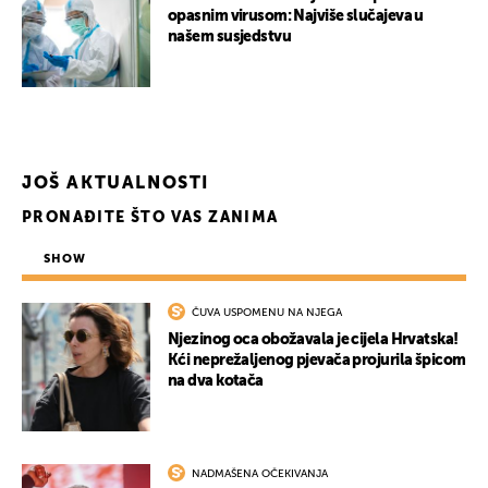
opasnim virusom: Najviše slučajeva u
našem susjedstvu
JOŠ AKTUALNOSTI
PRONAĐITE ŠTO VAS ZANIMA
SHOW
ČUVA USPOMENU NA NJEGA
Njezinog oca obožavala je cijela Hrvatska!
Kći neprežaljenog pjevača projurila špicom
na dva kotača
NADMAŠENA OČEKIVANJA