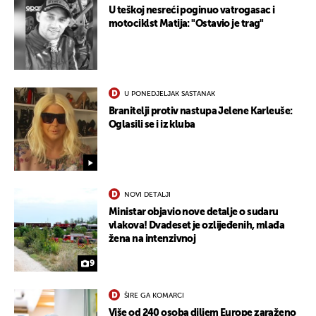
U teškoj nesreći poginuo vatrogasac i
motociklst Matija: "Ostavio je trag"
UKLJUČITE NOTIFIKACIJE
U PONEDJELJAK SASTANAK
Branitelji protiv nastupa Jelene Karleuše:
Oglasili se i iz kluba
NOVI DETALJI
Ministar objavio nove detalje o sudaru
vlakova! Dvadeset je ozlijeđenih, mlađa
žena na intenzivnoj
9
ŠIRE GA KOMARCI
Više od 240 osoba diljem Europe zaraženo