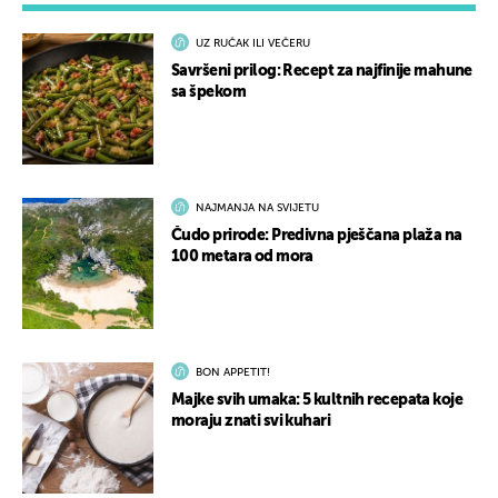
UZ RUČAK ILI VEČERU
Savršeni prilog: Recept za najfinije mahune
sa špekom
NAJMANJA NA SVIJETU
Čudo prirode: Predivna pješčana plaža na
100 metara od mora
BON APPETIT!
Majke svih umaka: 5 kultnih recepata koje
moraju znati svi kuhari