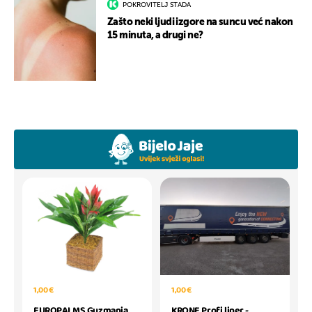
POKROVITELJ STADA
Zašto neki ljudi izgore na suncu već nakon
15 minuta, a drugi ne?
1,00 €
1,00 €
EUROPALMS Guzmania
KRONE Profi liner -