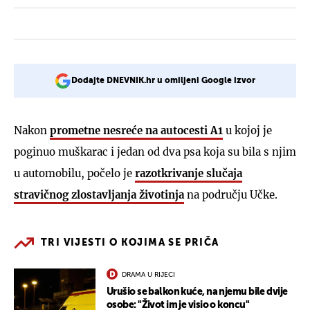
Dodajte DNEVNIK.hr u omiljeni Google izvor
Nakon
prometne nesreće na autocesti A1
u kojoj je
poginuo muškarac i jedan od dva psa koja su bila s njim
u automobilu, počelo je
razotkrivanje slučaja
stravičnog zlostavljanja životinja
na području Učke.
TRI VIJESTI O KOJIMA SE PRIČA
DRAMA U RIJECI
Urušio se balkon kuće, na njemu bile dvije
osobe: "Život im je visio o koncu"