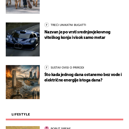
TREĆI UNIKATNI BUGATTI
Nazvan je po vrsti srednjovjekovnog
viteškog konja i visok samo metar
SUSTAV OVISI O PRIRODI
Što kada jednog dana ostanemo bez vode i
električne energije istoga dana?
LIFESTYLE
POPUT SIRENE