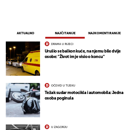
AKTUALNO
NAJČITANIJE
NAJKOMENTIRANIJE
DRAMA U RIJECI
Urušio se balkon kuće, na njemu bile dvije
osobe: "Život im je visio o koncu"
OČEVID U TIJEKU
Težak sudar motocikla i automobila: Jedna
osoba poginula
U ZAGORJU