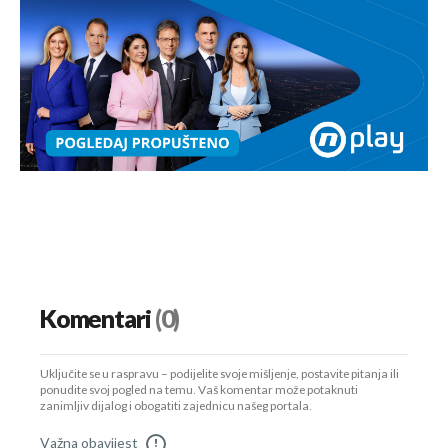
Komentari
(0)
Uključite se u raspravu – podijelite svoje mišljenje, postavite pitanja ili
ponudite svoj pogled na temu. Vaš komentar može potaknuti
zanimljiv dijalog i obogatiti zajednicu našeg portala.
Važna obavijest
!