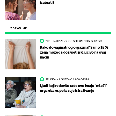
izabrati?
ZDRAVLJE
"VRHUNAC" ŽENSKOG SEKSUALNOG ISKUSTVA
Kako do vaginalnog orgazma? Samo 18 %
žena može ga doživjeti isključivo na ovaj
način
STUDIJA NA GOTOVO 1.900 OSOBA
Ljudi koji redovito rade ovo imaju “mlađi”
organizam, pokazuje istraživanje