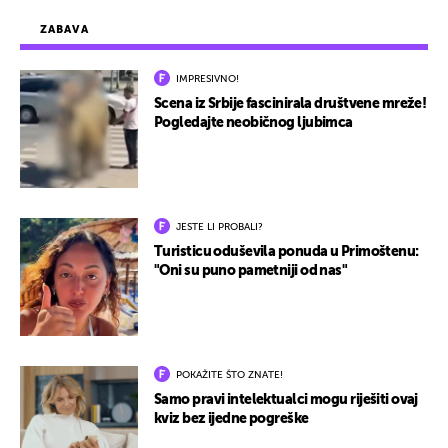
ZABAVA
IMPRESIVNO!
Scena iz Srbije fascinirala društvene mreže!
Pogledajte neobičnog ljubimca
JESTE LI PROBALI?
Turisticu oduševila ponuda u Primoštenu:
"Oni su puno pametniji od nas"
POKAŽITE ŠTO ZNATE!
Samo pravi intelektualci mogu riješiti ovaj
kviz bez ijedne pogreške