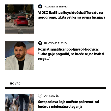
POJAVILA SE SNIMKA
VIDEO Bad Blue Boysi dočekali Torcidu na
aerodromu, izbila velika masovna tučnjava
AU, OVO JE RUŽNO
Poznati analitičar popljuvao Hrgovića:
"Lako ga je pogoditi, ne kreće se, ne koristi
noge..."
NOVAC
SAM SVOJ ŠEF
Šest poslova koje možete pokrenuti od
kuće uz minimalna ulaganja