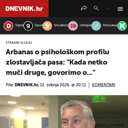
Vijesti
Sport
Showbizz
Lifestyle
Putovanja
PRETRAŽITE VIJESTI
STRAŠAN SLUČAJ
Arbanas o psihološkom profilu
zlostavljača pasa: "Kada netko
muči druge, govorimo o..."
Piše
DNEVNIK.hr,
12. svibnja 2026. @ 20:11
KOMENTARI