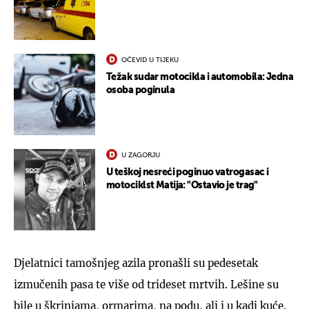
OČEVID U TIJEKU
Težak sudar motocikla i automobila: Jedna
osoba poginula
U ZAGORJU
U teškoj nesreći poginuo vatrogasac i
motociklst Matija: "Ostavio je trag"
Djelatnici tamošnjeg azila pronašli su pedesetak
izmučenih pasa te više od trideset mrtvih. Lešine su
bile u škrinjama, ormarima, na podu, ali i u kadi kuće.