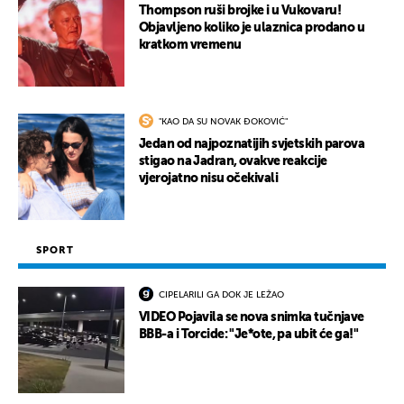
Thompson ruši brojke i u Vukovaru!
Objavljeno koliko je ulaznica prodano u
kratkom vremenu
"KAO DA SU NOVAK ĐOKOVIĆ"
Jedan od najpoznatijih svjetskih parova
stigao na Jadran, ovakve reakcije
vjerojatno nisu očekivali
SPORT
CIPELARILI GA DOK JE LEŽAO
VIDEO Pojavila se nova snimka tučnjave
BBB-a i Torcide: "Je*ote, pa ubit će ga!"