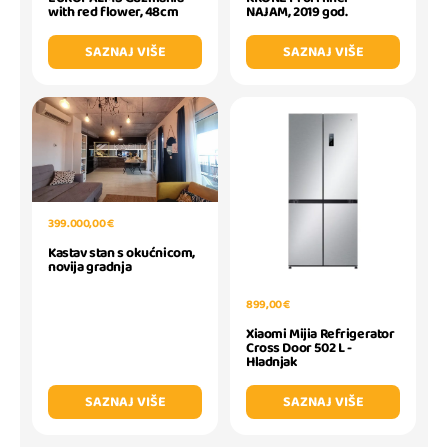
with red flower, 48cm
NAJAM, 2019 god.
SAZNAJ VIŠE
SAZNAJ VIŠE
399.000,00 €
Kastav stan s okućnicom,
novija gradnja
899,00 €
Xiaomi Mijia Refrigerator
Cross Door 502 L -
Hladnjak
SAZNAJ VIŠE
SAZNAJ VIŠE