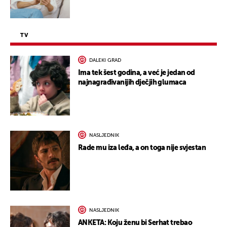
TV
DALEKI GRAD
Ima tek šest godina, a već je jedan od
najnagrađivanijih dječjih glumaca
NASLJEDNIK
Rade mu iza leđa, a on toga nije svjestan
NASLJEDNIK
ANKETA: Koju ženu bi Serhat trebao