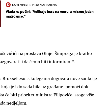
NOVI MINISTRI PRED NOVINARIMA
Vlada na pučini: ''Velika je bura na moru, a mi smo jedan
mali čamac''
lošević ići na proslavu Oluje, Šimpraga je kratko
azgovarati i da ćemo biti informirani".
e u Bruxsellesu, s kolegama dogovara nove sankcije
, koja je i do sada bila uz građane, pomoći dok
ka će biti prioritet ministra Filipovića, stoga više
ada nedjeljom.