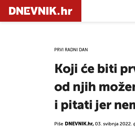
PRETRAŽIT
PRVI RADNI DAN
Koji će biti p
od njih možemo
i pitati jer n
Piše
DNEVNIK.hr,
03. svibnja 2022.