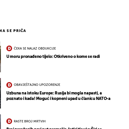
IMA SE PRIČA
ČEKA SE NALAZ OBDUKCIJE
U moru pronađeno tijelo: Otkriveno o kome se radi
OBAVJEŠTAJNO UPOZORENJE
Uzbuna na istoku Europe: Rusija bi mogla napasti, a
poznato i kada! Moguć i kopneni upad u članicu NATO-a
RASTE BROJ MRTVIH