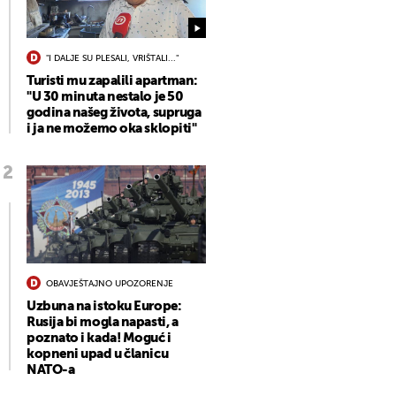
"I DALJE SU PLESALI, VRIŠTALI..."
Turisti mu zapalili apartman:
"U 30 minuta nestalo je 50
godina našeg života, supruga
i ja ne možemo oka sklopiti"
OBAVJEŠTAJNO UPOZORENJE
Uzbuna na istoku Europe:
Rusija bi mogla napasti, a
poznato i kada! Moguć i
kopneni upad u članicu
NATO-a