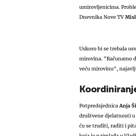
umirovljenicima. Problem
Dnevnika Nove TV
Misl
Uskoro bi se trebala usv
mirovina. "Računamo da
veću mirovinu", najavlju
Koordiniranj
Potpredsjednica
Anja Š
društvene djelatnosti u
ću se truditi, raditi i p
koja je najmlađa u Vladi