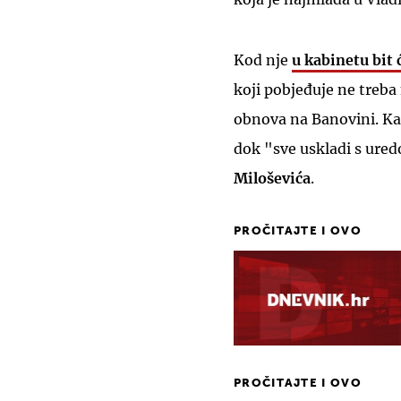
Kod nje
u kabinetu bit 
koji pobjeđuje ne treba 
obnova na Banovini. Kaž
dok "sve uskladi s ure
Miloševića
.
PROČITAJTE I OVO
PROČITAJTE I OVO