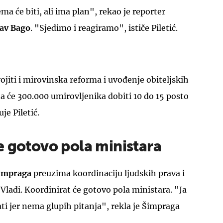
a će biti, ali ima plan", rekao je reporter
av Bago
. "Sjedimo i reagiramo", ističe Piletić.
ojiti i mirovinska reforma i uvođenje obiteljskih
UKLJUČITE NOTIFIKACIJE
 će 300.000 umirovljenika dobiti 10 do 15 posto
je Piletić.
e gotovo pola ministara
impraga
preuzima koordinaciju ljudskih prava i
 Vladi. Koordinirat će gotovo pola ministara. "Ja
itati jer nema glupih pitanja", rekla je Šimpraga
.