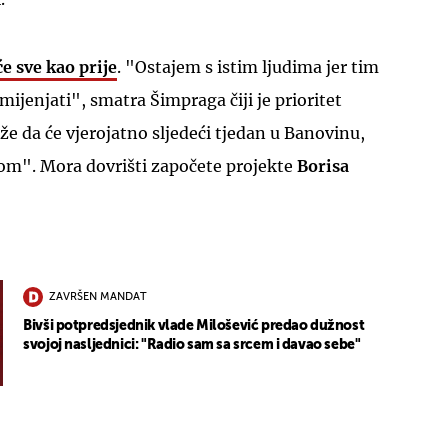
će sve kao prije
. "Ostajem s istim ljudima jer tim
mijenjati", smatra Šimpraga čiji je prioritet
e da će vjerojatno sljedeći tjedan u Banovinu,
dom". Mora dovrišti započete projekte
Borisa
ZAVRŠEN MANDAT
Bivši potpredsjednik vlade Milošević predao dužnost
svojoj nasljednici: "Radio sam sa srcem i davao sebe"