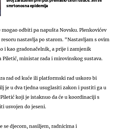
Broj zaraženih prvi put premašio četiri tisuće: Širi se
smrtonosna epidemija
e mogao odbiti pa napušta Novsku. Plenkovićev
 resoru nastavlja po starom. "Nastavljam s ovim
 i kao gradonačelnik, a prije i zamjenik
 Piletić, ministar rada i mirovinskog sustava.
ra rad od kuće ili platformski rad uskoro bi
j je u dva tjedna usuglasiti zakon i pustiti ga u
Piletić koji je istaknuo da će u koordinaciji s
iti usvojen do jeseni.
će se djecom, nasiljem, radnicima i