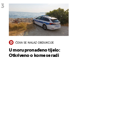
ČEKA SE NALAZ OBDUKCIJE
U moru pronađeno tijelo:
Otkriveno o kome se radi