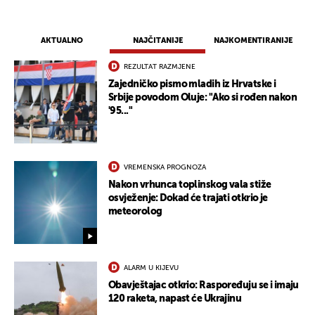
AKTUALNO
NAJČITANIJE
NAJKOMENTIRANIJE
REZULTAT RAZMJENE
Zajedničko pismo mladih iz Hrvatske i
Srbije povodom Oluje: "Ako si rođen nakon
'95..."
VREMENSKA PROGNOZA
Nakon vrhunca toplinskog vala stiže
osvježenje: Dokad će trajati otkrio je
meteorolog
ALARM U KIJEVU
Obavještajac otkrio: Raspoređuju se i imaju
120 raketa, napast će Ukrajinu