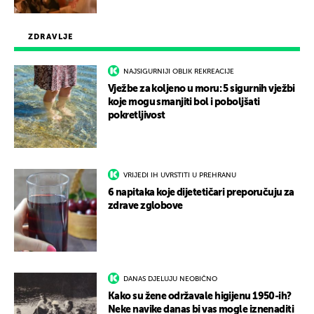
ZDRAVLJE
NAJSIGURNIJI OBLIK REKREACIJE
Vježbe za koljeno u moru: 5 sigurnih vježbi
koje mogu smanjiti bol i poboljšati
pokretljivost
VRIJEDI IH UVRSTITI U PREHRANU
6 napitaka koje dijetetičari preporučuju za
zdrave zglobove
DANAS DJELUJU NEOBIČNO
Kako su žene održavale higijenu 1950-ih?
Neke navike danas bi vas mogle iznenaditi