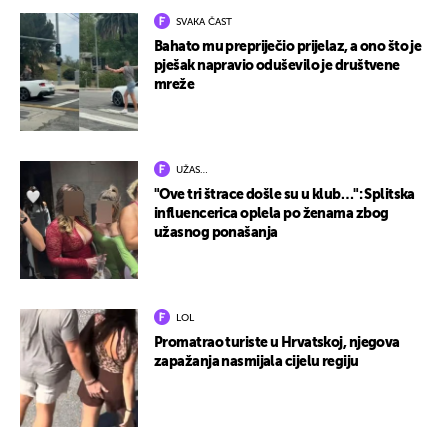
SVAKA ČAST
Bahato mu prepriječio prijelaz, a ono što je
pješak napravio oduševilo je društvene
mreže
UŽAS…
"Ove tri štrace došle su u klub…": Splitska
influencerica oplela po ženama zbog
užasnog ponašanja
LOL
Promatrao turiste u Hrvatskoj, njegova
zapažanja nasmijala cijelu regiju