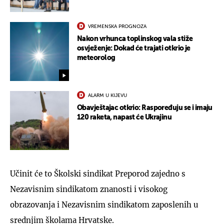
VREMENSKA PROGNOZA
Nakon vrhunca toplinskog vala stiže
osvježenje: Dokad će trajati otkrio je
meteorolog
ALARM U KIJEVU
Obavještajac otkrio: Raspoređuju se i imaju
120 raketa, napast će Ukrajinu
Učinit će to Školski sindikat Preporod zajedno s
Nezavisnim sindikatom znanosti i visokog
obrazovanja i Nezavisnim sindikatom zaposlenih u
srednjim školama Hrvatske.