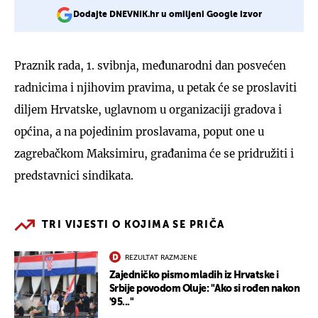
Dodajte DNEVNIK.hr u omiljeni Google izvor
Praznik rada, 1. svibnja, međunarodni dan posvećen
radnicima i njihovim pravima, u petak će se proslaviti
diljem Hrvatske, uglavnom u organizaciji gradova i
općina, a na pojedinim proslavama, poput one u
zagrebačkom Maksimiru, građanima će se pridružiti i
predstavnici sindikata.
TRI VIJESTI O KOJIMA SE PRIČA
REZULTAT RAZMJENE
Zajedničko pismo mladih iz Hrvatske i
Srbije povodom Oluje: "Ako si rođen nakon
'95..."