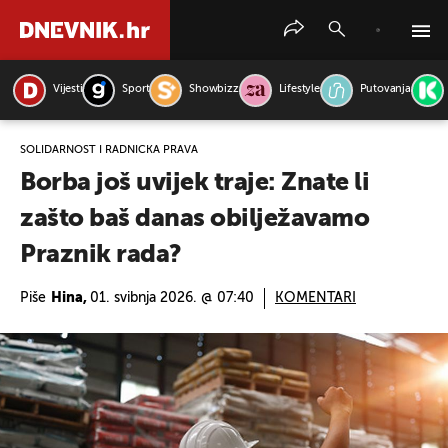
Vijesti
Sport
Showbizz
Lifestyle
Putovanja
PRETRAŽITE VIJESTI
SOLIDARNOST I RADNIČKA PRAVA
Borba još uvijek traje: Znate li
zašto baš danas obilježavamo
Praznik rada?
Piše
Hina,
01. svibnja 2026. @ 07:40
KOMENTARI