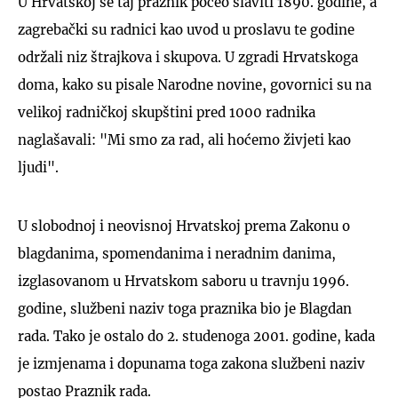
U Hrvatskoj se taj praznik počeo slaviti 1890. godine, a
zagrebački su radnici kao uvod u proslavu te godine
održali niz štrajkova i skupova. U zgradi Hrvatskoga
doma, kako su pisale Narodne novine, govornici su na
velikoj radničkoj skupštini pred 1000 radnika
naglašavali: "Mi smo za rad, ali hoćemo živjeti kao
ljudi".
U slobodnoj i neovisnoj Hrvatskoj prema Zakonu o
blagdanima, spomendanima i neradnim danima,
izglasovanom u Hrvatskom saboru u travnju 1996.
godine, službeni naziv toga praznika bio je Blagdan
rada. Tako je ostalo do 2. studenoga 2001. godine, kada
je izmjenama i dopunama toga zakona službeni naziv
postao Praznik rada.