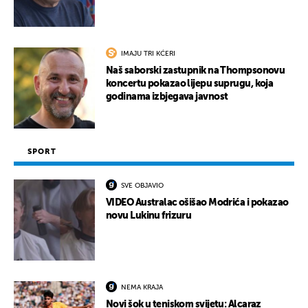
IMAJU TRI KĆERI
Naš saborski zastupnik na Thompsonovu
koncertu pokazao lijepu suprugu, koja
godinama izbjegava javnost
SPORT
SVE OBJAVIO
VIDEO Australac ošišao Modrića i pokazao
novu Lukinu frizuru
NEMA KRAJA
Novi šok u teniskom svijetu: Alcaraz