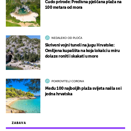
Čudo prirode: Predivna pješčana plaža na
100 metara od mora
NEDALEKO OD PLOČA
Skriveni vojni tuneli na jugu Hrvatske:
Omiljena kupališta na koja lokalci u miru
dolaze roniti i skakati u more
POKROVITELJ CORONA
Među 100 najboljih plaža svijeta našla se i
jedna hrvatska
ZABAVA