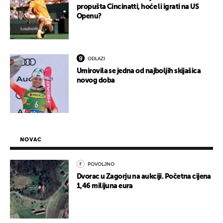
propušta Cincinatti, hoće li igrati na US
Openu?
ODLAZI
Umirovila se jedna od najboljih skijašica
novog doba
NOVAC
POVOLJNO
Dvorac u Zagorju na aukciji. Početna cijena
1,46 milijuna eura