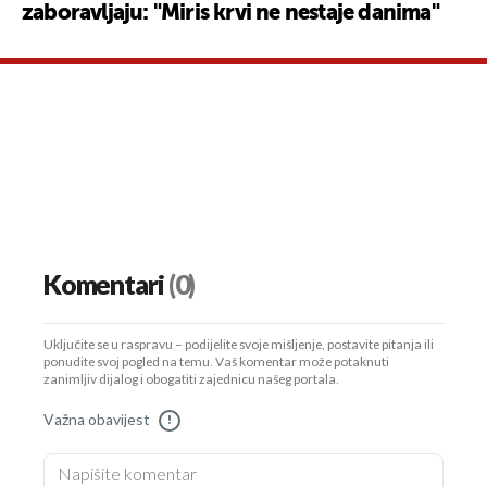
zaboravljaju: "Miris krvi ne nestaje danima"
Komentari
(0)
Uključite se u raspravu – podijelite svoje mišljenje, postavite pitanja ili
ponudite svoj pogled na temu. Vaš komentar može potaknuti
zanimljiv dijalog i obogatiti zajednicu našeg portala.
Važna obavijest
!