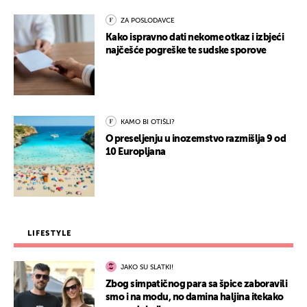
ZA POSLODAVCE
Kako ispravno dati nekome otkaz i izbjeći
najčešće pogreške te sudske sporove
KAMO BI OTIŠLI?
O preseljenju u inozemstvo razmišlja 9 od
10 Europljana
LIFESTYLE
JAKO SU SLATKI!
Zbog simpatičnog para sa špice zaboravili
smo i na modu, no damina haljina itekako