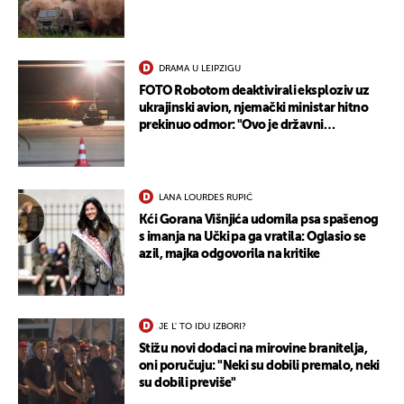
DRAMA U LEIPZIGU
FOTO Robotom deaktivirali eksploziv uz
ukrajinski avion, njemački ministar hitno
prekinuo odmor: "Ovo je državni
terorizam"
LANA LOURDES RUPIĆ
Kći Gorana Višnjića udomila psa spašenog
s imanja na Učki pa ga vratila: Oglasio se
azil, majka odgovorila na kritike
JE L' TO IDU IZBORI?
Stižu novi dodaci na mirovine branitelja,
oni poručuju: "Neki su dobili premalo, neki
su dobili previše"