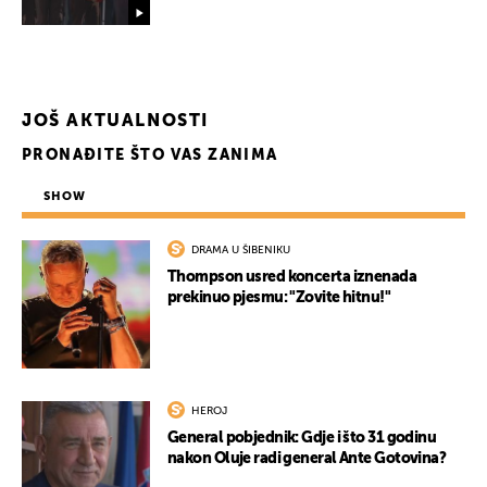
JOŠ AKTUALNOSTI
PRONAĐITE ŠTO VAS ZANIMA
SHOW
DRAMA U ŠIBENIKU
Thompson usred koncerta iznenada
prekinuo pjesmu: "Zovite hitnu!"
HEROJ
General pobjednik: Gdje i što 31 godinu
nakon Oluje radi general Ante Gotovina?