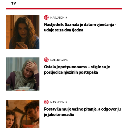
TV
NASLJEDNIK
Nasljednik: Saznala je datum vjenčanja -
udaje se za dva tjedna
DALEKI GRAD
Ostala je potpuno sama – stigle su je
posljedice njezinih postupaka
NASLJEDNIK
Postavila mu je važno pitanje, a odgovor ju
je jako iznenadio