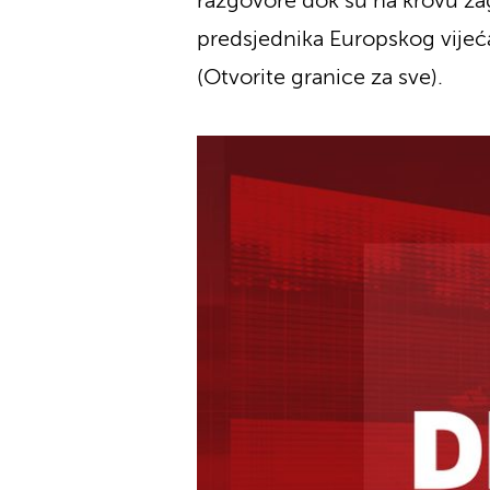
razgovore dok su na krovu za
predsjednika Europskog vijeća
(Otvorite granice za sve).