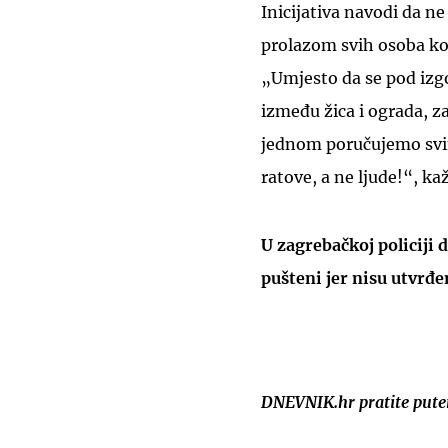
Inicijativa navodi da n
prolazom svih osoba koj
„Umjesto da se pod izgo
između žica i ograda, 
jednom poručujemo svi
ratove, a ne ljude!“, kaž
U zagrebačkoj policiji 
pušteni jer nisu utvrđ
DNEVNIK.hr pratite put