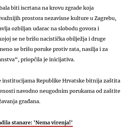
bala biti iscrtana na krovu zgrade koja
jvažnijih prostora nezavisne kulture u Zagrebu,
avlja ozbiljan udarac na slobodu govora i
kojoj se ne brišu nacistička obilježja i druge
eno se brišu poruke protiv rata, nasilja i za
stva“, priopćila je inicijativa.
 institucijama Republike Hrvatske bitnija zaštita
oženosti navodno neugodnim porukama od zaštite
ažavanja građana.
adila stanare: 'Nema virenja!'