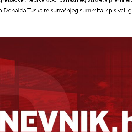
grebačke Medike uoči današnjeg susreta premijera
 Donalda Tuska te sutrašnjeg summita ispisivali gra