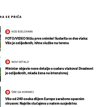
IMA SE PRIČA
KOD BJELOVARA
FOTO/VIDEO Stižu prve snimke! Sudarila se dva vlaka:
Više je ozlijeđenih, hitne službe na terenu
NOVI DETALJI
Ministar objavio nove detalje o sudaru vlakova! Dvadeset
je ozlijeđenih, mlađa žena na intenzivnoj
ŠIRE GA KOMARCI
Više od 240 osoba diljem Europe zaraženo opasnim
virusom: Najviše slučajeva u našem susjedstvu