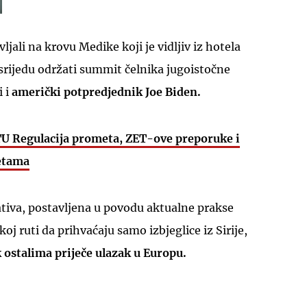
vljali na krovu Medike koji je vidljiv iz hotela
srijedu održati summit čelnika jugoistočne
 i
američki potpredjednik Joe Biden.
UKLJUČITE NOTIFIKACIJE
 Regulacija prometa, ZET-ove preporuke i
etama
jativa, postavljena u povodu aktualne prakse
oj ruti da prihvaćaju samo izbjeglice iz Sirije,
 ostalima priječe ulazak u Europu.