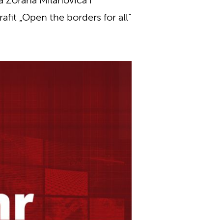
 Zorana Milanovića i
fit „Open the borders for all“