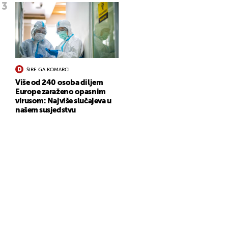
ŠIRE GA KOMARCI
Više od 240 osoba diljem
Europe zaraženo opasnim
virusom: Najviše slučajeva u
našem susjedstvu