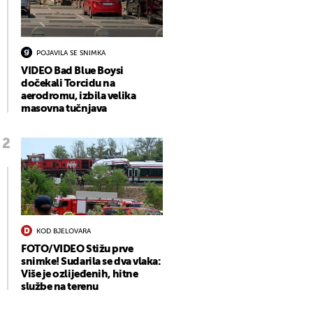
POJAVILA SE SNIMKA
VIDEO Bad Blue Boysi
dočekali Torcidu na
aerodromu, izbila velika
masovna tučnjava
KOD BJELOVARA
FOTO/VIDEO Stižu prve
snimke! Sudarila se dva vlaka:
Više je ozlijeđenih, hitne
službe na terenu