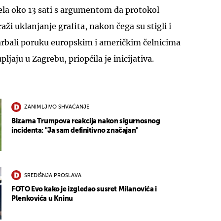
ivela oko 13 sati s argumentom da protokol
ži uklanjanje grafita, nakon čega su stigli i
farbali poruku europskim i američkim čelnicima
pljaju u Zagrebu, priopćila je inicijativa.
ZANIMLJIVO SHVAĆANJE
Bizarna Trumpova reakcija nakon sigurnosnog
incidenta: "Ja sam definitivno značajan"
SREDIŠNJA PROSLAVA
FOTO Evo kako je izgledao susret Milanovića i
Plenkovića u Kninu