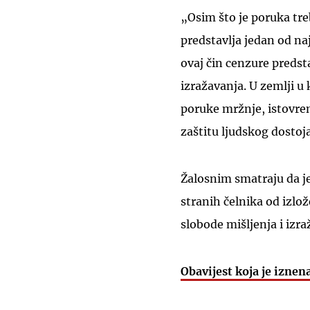
„Osim što je poruka tre
predstavlja jedan od na
ovaj čin cenzure predst
izražavanja. U zemlji u 
poruke mržnje, istovrem
zaštitu ljudskog dostojan
Žalosnim smatraju da je
stranih čelnika od izl
slobode mišljenja i izr
Obavijest koja je iznen