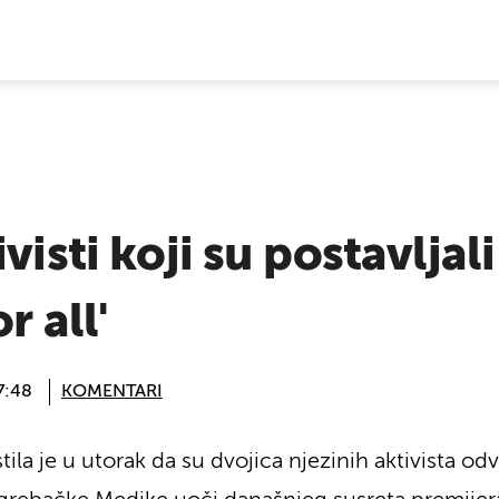
E VIJESTI
visti koji su postavljal
r all'
7:48
KOMENTARI
estila je u utorak da su dvojica njezinih aktivista 