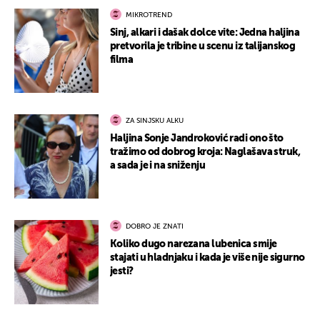
MIKROTREND
Sinj, alkari i dašak dolce vite: Jedna haljina
pretvorila je tribine u scenu iz talijanskog
filma
ZA SINJSKU ALKU
Haljina Sonje Jandroković radi ono što
tražimo od dobrog kroja: Naglašava struk,
a sada je i na sniženju
DOBRO JE ZNATI
Koliko dugo narezana lubenica smije
stajati u hladnjaku i kada je više nije sigurno
jesti?