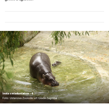
Inola s mladunčetom - 6
Foto: Ustanova Zoološki vrt Grada Zagreba