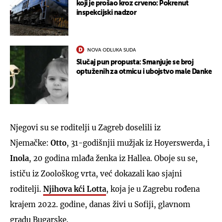
koji je prošao kroz crveno: Pokrenut
inspekcijski nadzor
NOVA ODLUKA SUDA
Slučaj pun propusta: Smanjuje se broj
optuženih za otmicu i ubojstvo male Danke
Njegovi su se roditelji u Zagreb doselili iz
Njemačke:
Otto
, 31-godišnjii mužjak iz Hoyerswerda, i
Inola
, 20 godina mlađa ženka iz Hallea. Oboje su se,
ističu iz Zoološkog vrta, već dokazali kao sjajni
roditelji.
Njihova kći
Lotta
, koja je u Zagrebu rođena
krajem 2022. godine, danas živi u Sofiji, glavnom
gradu Bugarske.