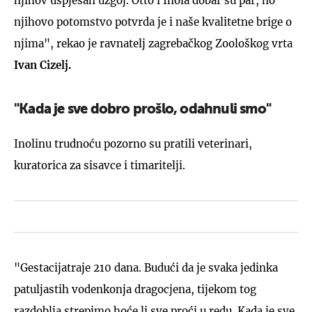
njihov uspješan uzgoj. Otto i Inola dobar su par, no
njihovo potomstvo potvrda je i naše kvalitetne brige o
njima", rekao je ravnatelj zagrebačkog Zoološkog vrta
Ivan Cizelj.
"Kada je sve dobro prošlo, odahnuli smo"
Inolinu trudnoću pozorno su pratili veterinari,
kuratorica za sisavce i timaritelji.
"Gestacijatraje 210 dana. Budući da je svaka jedinka
patuljastih vodenkonja dragocjena, tijekom tog
razdoblja strepimo hoće li sve proći u redu. Kada je sve