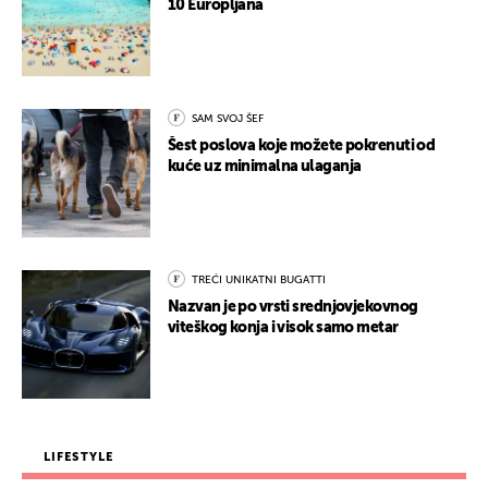
10 Europljana
SAM SVOJ ŠEF
Šest poslova koje možete pokrenuti od
kuće uz minimalna ulaganja
TREĆI UNIKATNI BUGATTI
Nazvan je po vrsti srednjovjekovnog
viteškog konja i visok samo metar
LIFESTYLE