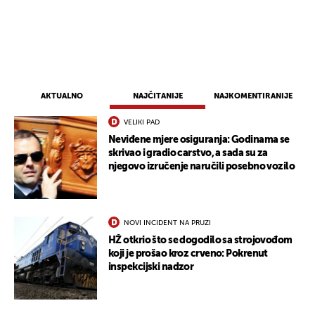
AKTUALNO
NAJČITANIJE
NAJKOMENTIRANIJE
VELIKI PAD
Neviđene mjere osiguranja: Godinama se
skrivao i gradio carstvo, a sada su za
njegovo izručenje naručili posebno vozilo
NOVI INCIDENT NA PRUZI
HŽ otkrio što se dogodilo sa strojovođom
koji je prošao kroz crveno: Pokrenut
inspekcijski nadzor