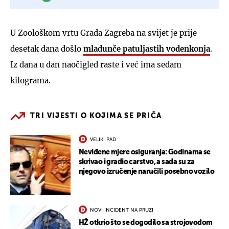
U Zoološkom vrtu Grada Zagreba na svijet je prije
desetak dana došlo
mladunče patuljastih vodenkonja
.
Iz dana u dan naočigled raste i već ima sedam
kilograma.
TRI VIJESTI O KOJIMA SE PRIČA
VELIKI PAD
Neviđene mjere osiguranja: Godinama se
skrivao i gradio carstvo, a sada su za
njegovo izručenje naručili posebno vozilo
NOVI INCIDENT NA PRUZI
HŽ otkrio što se dogodilo sa strojovođom