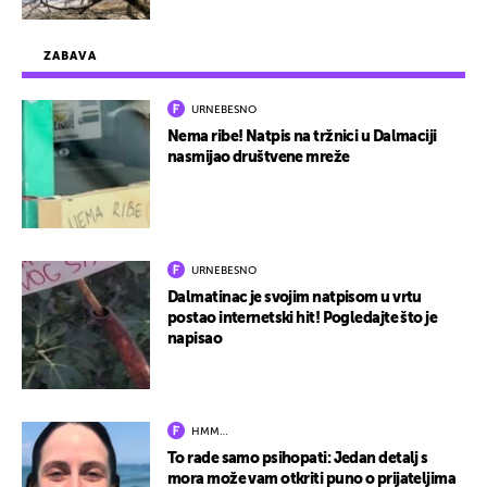
ZABAVA
URNEBESNO
Nema ribe! Natpis na tržnici u Dalmaciji
nasmijao društvene mreže
URNEBESNO
Dalmatinac je svojim natpisom u vrtu
postao internetski hit! Pogledajte što je
napisao
HMM…
To rade samo psihopati: Jedan detalj s
mora može vam otkriti puno o prijateljima