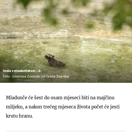
Inola s mladunčetom - 2
Foto: Ustanova Zoološki vrt Grada Zagreba
Mladunče će šest do osam mjeseci biti na majčinu
mlijeku, a nakon trećeg mjeseca života počet će jesti
krutu hranu.