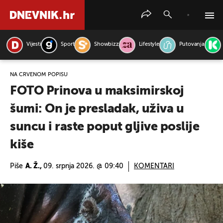
Vijesti
Sport
Showbizz
Lifestyle
Putovanja
PRETRAŽITE VIJESTI
NA CRVENOM POPISU
FOTO Prinova u maksimirskoj
šumi: On je presladak, uživa u
suncu i raste poput gljive poslije
kiše
Piše
A. Ž.,
09. srpnja 2026. @ 09:40
KOMENTARI