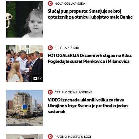
NOVA ODLUKA SUDA
Slučaj pun propusta: Smanjuje se broj
optuženih za otmicu i ubojstvo male Danke
KREĆE SPEKTAKL
FOTOGALERIJA Državni vrh stigao na Alku:
Pogledajte susret Plenkovića i Milanovića
22
ČETIRI GODINE PODRŠKE
VIDEO Iznenada uklonili veliku zastavu
Ukrajine s trga: Svemu je prethodio jedan
sastanak
PRAZNO MJESTO U LOŽI