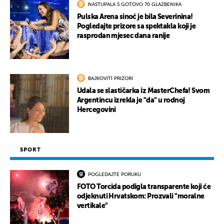
NASTUPALA S GOTOVO 70 GLAZBENIKA
Pulska Arena sinoć je bila Severinina!
Pogledajte prizore sa spektakla koji je
rasprodan mjesec dana ranije
BAJKOVITI PRIZORI
Udala se slastičarka iz MasterChefa! Svom
Argentincu izrekla je "da" u rodnoj
Hercegovini
SPORT
POGLEDAJTE PORUKU
FOTO Torcida podigla transparente koji će
odjeknuti Hrvatskom: Prozvali "moralne
vertikale"