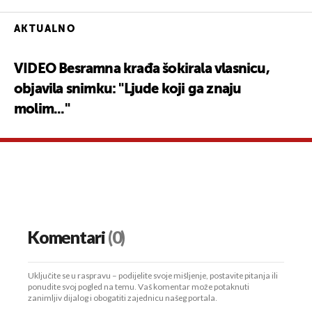
AKTUALNO
VIDEO Besramna krađa šokirala vlasnicu,
objavila snimku: "Ljude koji ga znaju
molim..."
Komentari
(0)
Uključite se u raspravu – podijelite svoje mišljenje, postavite pitanja ili
ponudite svoj pogled na temu. Vaš komentar može potaknuti
zanimljiv dijalog i obogatiti zajednicu našeg portala.