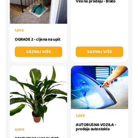
Vila na prodaju - Blato
1,00 €
OGRADE 2 - cijena na upit
SAZNAJ VIŠE
SAZNAJ VIŠE
1,00 €
AUTOBUSNA VOZILA -
prodaja autostakla
9,00 €