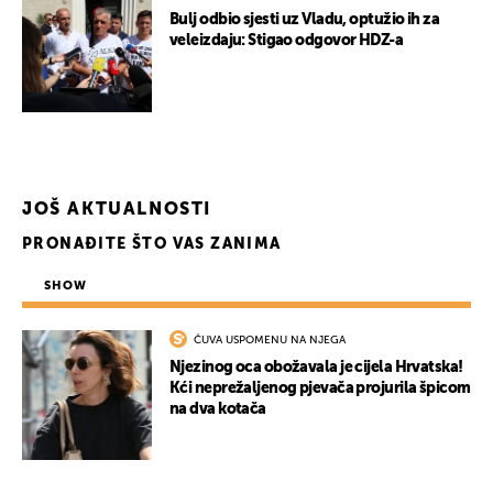
Bulj odbio sjesti uz Vladu, optužio ih za
veleizdaju: Stigao odgovor HDZ-a
JOŠ AKTUALNOSTI
PRONAĐITE ŠTO VAS ZANIMA
SHOW
ČUVA USPOMENU NA NJEGA
Njezinog oca obožavala je cijela Hrvatska!
Kći neprežaljenog pjevača projurila špicom
na dva kotača