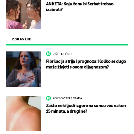
ANKETA: Koju ženu bi Serhat trebao
izabrati?
ZDRAVLJE
PIŠE LIJEČNIK
Fibrilacija atrija i prognoza: Koliko se dugo
može živjeti s ovom dijagnozom?
POKROVITELJ STADA
Zašto neki ljudi izgore na suncu već nakon
15 minuta, a drugi ne?