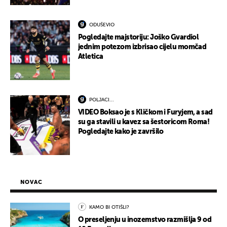
ODUŠEVIO
Pogledajte majstoriju: Joško Gvardiol
jednim potezom izbrisao cijelu momčad
Atletica
POLJACI...
VIDEO Boksao je s Kličkom i Furyjem, a sad
su ga stavili u kavez sa šestoricom Roma!
Pogledajte kako je završilo
NOVAC
KAMO BI OTIŠLI?
O preseljenju u inozemstvo razmišlja 9 od