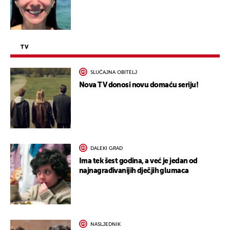
TV
SLUČAJNA OBITELJ
Nova TV donosi novu domaću seriju!
DALEKI GRAD
Ima tek šest godina, a već je jedan od
najnagrađivanijih dječjih glumaca
NASLJEDNIK