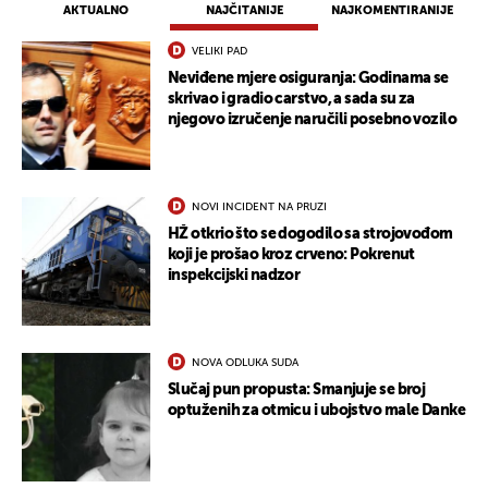
AKTUALNO
NAJČITANIJE
NAJKOMENTIRANIJE
VELIKI PAD
Neviđene mjere osiguranja: Godinama se
skrivao i gradio carstvo, a sada su za
njegovo izručenje naručili posebno vozilo
NOVI INCIDENT NA PRUZI
HŽ otkrio što se dogodilo sa strojovođom
koji je prošao kroz crveno: Pokrenut
inspekcijski nadzor
NOVA ODLUKA SUDA
Slučaj pun propusta: Smanjuje se broj
optuženih za otmicu i ubojstvo male Danke