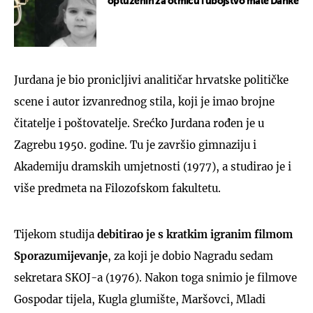
optuženih za otmicu i ubojstvo male Danke
Jurdana je bio pronicljivi analitičar hrvatske političke
scene i autor izvanrednog stila, koji je imao brojne
čitatelje i poštovatelje. Srećko Jurdana rođen je u
Zagrebu 1950. godine. Tu je završio gimnaziju i
Akademiju dramskih umjetnosti (1977), a studirao je i
više predmeta na Filozofskom fakultetu.
Tijekom studija
debitirao je s kratkim igranim filmom
Sporazumijevanje
, za koji je dobio Nagradu sedam
sekretara SKOJ-a (1976). Nakon toga snimio je filmove
Gospodar tijela, Kugla glumište, Maršovci, Mladi