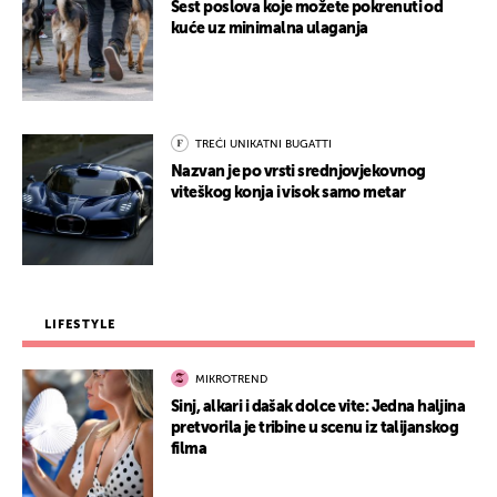
Šest poslova koje možete pokrenuti od
kuće uz minimalna ulaganja
TREĆI UNIKATNI BUGATTI
Nazvan je po vrsti srednjovjekovnog
viteškog konja i visok samo metar
LIFESTYLE
MIKROTREND
Sinj, alkari i dašak dolce vite: Jedna haljina
pretvorila je tribine u scenu iz talijanskog
filma