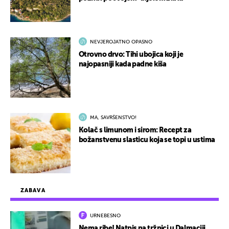
NEVJEROJATNO OPASNO
Otrovno drvo: Tihi ubojica koji je
najopasniji kada padne kiša
MA, SAVRŠENSTVO!
Kolač s limunom i sirom: Recept za
božanstvenu slasticu koja se topi u ustima
ZABAVA
URNEBESNO
Nema ribe! Natpis na tržnici u Dalmaciji