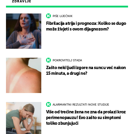
ZDRAVLJE
PIŠE LIJEČNIK
Fibrilacija atrija i prognoza: Koliko se dugo
može živjeti s ovom dijagnozom?
POKROVITELJ STADA
Zašto neki ljudi izgore na suncu već nakon
15 minuta, a drugi ne?
ALARMANTNI REZULTATI NOVE STUDIJE
Više od trećine žena ne zna da prolazi kroz
perimenopauzu! Evo zašto su simptomi
toliko zbunjujući