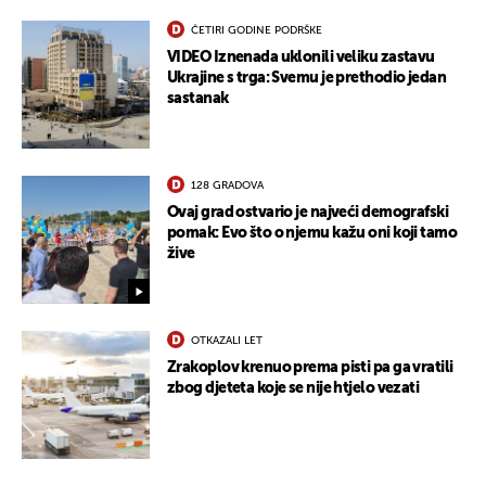
ČETIRI GODINE PODRŠKE
VIDEO Iznenada uklonili veliku zastavu
Ukrajine s trga: Svemu je prethodio jedan
sastanak
128 GRADOVA
Ovaj grad ostvario je najveći demografski
pomak: Evo što o njemu kažu oni koji tamo
žive
UKLJUČITE NOTIFIKACIJE
OTKAZALI LET
Zrakoplov krenuo prema pisti pa ga vratili
zbog djeteta koje se nije htjelo vezati