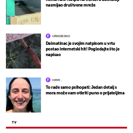
nasmijao društvene mreže
URNEBESNO
Dalmatinac je svojim natpisom u vrtu
postao internetski hit! Pogledajte što je
napisao
HMM…
To rade samo psihopati: Jedan detalj s
mora može vam otkriti puno o prijateljima
TV