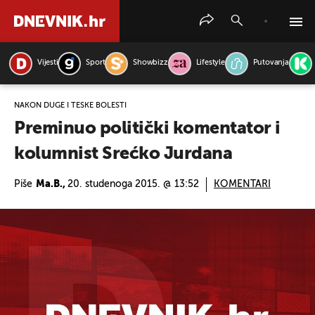
Vijesti
Sport
Showbizz
Lifestyle
Putovanja
PRETRAŽITE VIJESTI
NAKON DUGE I TEŠKE BOLESTI
Preminuo politički komentator i
kolumnist Srećko Jurdana
Piše
Ma.B.,
20. studenoga 2015. @ 13:52
KOMENTARI