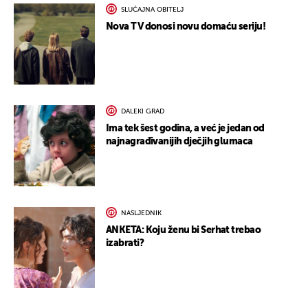
SLUČAJNA OBITELJ
Nova TV donosi novu domaću seriju!
DALEKI GRAD
Ima tek šest godina, a već je jedan od
najnagrađivanijih dječjih glumaca
NASLJEDNIK
ANKETA: Koju ženu bi Serhat trebao
izabrati?