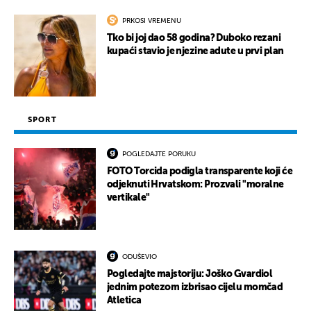
PRKOSI VREMENU
Tko bi joj dao 58 godina? Duboko rezani
kupaći stavio je njezine adute u prvi plan
SPORT
POGLEDAJTE PORUKU
FOTO Torcida podigla transparente koji će
odjeknuti Hrvatskom: Prozvali "moralne
vertikale"
ODUŠEVIO
Pogledajte majstoriju: Joško Gvardiol
jednim potezom izbrisao cijelu momčad
Atletica