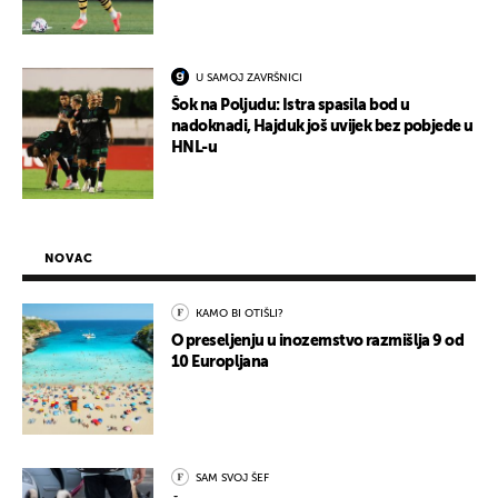
U SAMOJ ZAVRŠNICI
Šok na Poljudu: Istra spasila bod u
nadoknadi, Hajduk još uvijek bez pobjede u
HNL-u
NOVAC
KAMO BI OTIŠLI?
O preseljenju u inozemstvo razmišlja 9 od
10 Europljana
SAM SVOJ ŠEF