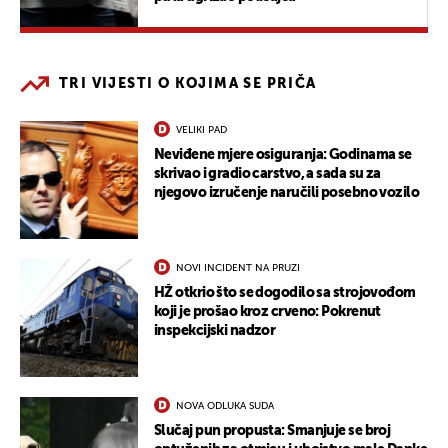
TRI VIJESTI O KOJIMA SE PRIČA
VELIKI PAD
Neviđene mjere osiguranja: Godinama se
skrivao i gradio carstvo, a sada su za
njegovo izručenje naručili posebno vozilo
NOVI INCIDENT NA PRUZI
HŽ otkrio što se dogodilo sa strojovođom
koji je prošao kroz crveno: Pokrenut
inspekcijski nadzor
NOVA ODLUKA SUDA
Slučaj pun propusta: Smanjuje se broj