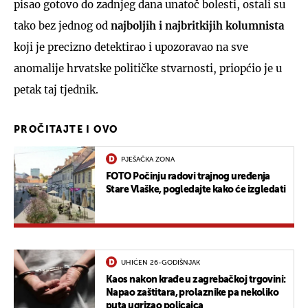
pisao gotovo do zadnjeg dana unatoč bolesti, ostali su
tako bez jednog od
najboljih i najbritkijih kolumnista
koji je precizno detektirao i upozoravao na sve
anomalije hrvatske političke stvarnosti, priopćio je u
petak taj tjednik.
PROČITAJTE I OVO
PJEŠAČKA ZONA
FOTO Počinju radovi trajnog uređenja
Stare Vlaške, pogledajte kako će izgledati
UHIĆEN 26-GODIŠNJAK
Kaos nakon krađe u zagrebačkoj trgovini:
Napao zaštitara, prolaznike pa nekoliko
puta ugrizao policajca