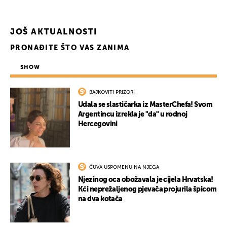
JOŠ AKTUALNOSTI
PRONAĐITE ŠTO VAS ZANIMA
SHOW
BAJKOVITI PRIZORI
Udala se slastičarka iz MasterChefa! Svom
Argentincu izrekla je "da" u rodnoj
Hercegovini
ČUVA USPOMENU NA NJEGA
Njezinog oca obožavala je cijela Hrvatska!
Kći neprežaljenog pjevača projurila špicom
na dva kotača