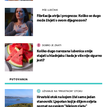
PIŠE LIJEČNIK
Fibrilacija atrija i prognoza: Koliko se dugo
može živjeti s ovom dijagnozom?
DOBRO JE ZNATI
Koliko dugo narezana lubenica smije
stajati u hladnjaku i kada je više nije sigurno
jesti?
PUTOVANJA
UŽIVANJE NA "PRIVATNOM" OTOKU
Hrvatski otok na kojem živi samo jedan
stanovnik: Ljepotan koji je diljem svijeta
poznat po svojem "bijelom zlatu"