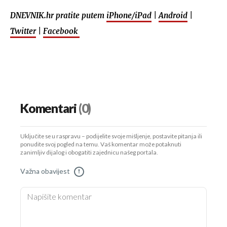
DNEVNIK.hr pratite putem
iPhone/iPad
|
Android
|
Twitter
|
Facebook
Komentari
(0)
Uključite se u raspravu – podijelite svoje mišljenje, postavite pitanja ili
ponudite svoj pogled na temu. Vaš komentar može potaknuti
zanimljiv dijalog i obogatiti zajednicu našeg portala.
Važna obavijest
!