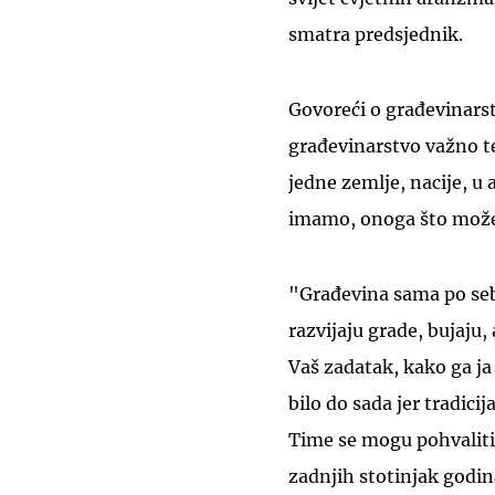
smatra predsjednik.
Govoreći o građevinarst
građevinarstvo važno te
jedne zemlje, nacije, u
imamo, onoga što možem
"Građevina sama po sebi
razvijaju grade, bujaju, 
Vaš zadatak, kako ga ja
bilo do sada jer tradici
Time se mogu pohvaliti 
zadnjih stotinjak godina