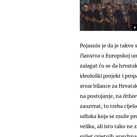
Pojasnio je da je takvo
članstva u Europskoj uni
zalagat ću se da hrvats
ideološki projekt i pro
stvar bilance za Hrvats
na postojanje, na držav
zauzvrat, to treba cijel
odluka koja se može pro
velika, ali isto tako ne
svijet cvjetnih aranžma