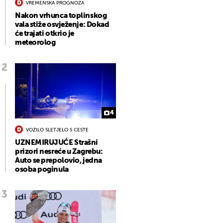
VREMENSKA PROGNOZA
Nakon vrhunca toplinskog
vala stiže osvježenje: Dokad
će trajati otkrio je
meteorolog
4
VOZILO SLETJELO S CESTE
UZNEMIRUJUĆE Strašni
prizori nesreće u Zagrebu:
Auto se prepolovio, jedna
osoba poginula