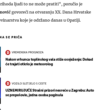
rihoda ljudi to ne može pratiti", poručio je
anović
govoreći na otvaranju XX. Dana Hrvatske
inarstva koje je održano danas u Opatiji.
IMA SE PRIČA
VREMENSKA PROGNOZA
Nakon vrhunca toplinskog vala stiže osvježenje: Dokad
će trajati otkrio je meteorolog
VOZILO SLETJELO S CESTE
UZNEMIRUJUĆE Strašni prizori nesreće u Zagrebu: Auto
se prepolovio, jedna osoba poginula