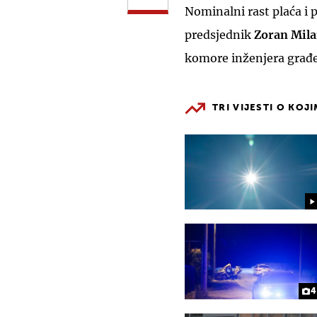
Nominalni rast plaća i p
predsjednik
Zoran Mil
komore inženjera građev
TRI VIJESTI O KOJ
4