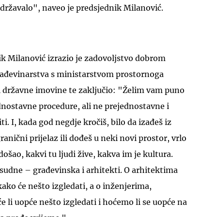
ridržavalo", naveo je predsjednik Milanović.
ik Milanović izrazio je zadovoljstvo dobrom
ađevinarstva s ministarstvom prostornoga
 i državne imovine te zaključio: "Želim vam puno
dnostavne procedure, ali ne prejednostavne i
ti. I, kada god negdje kročiš, bilo da izađeš iz
ranični prijelaz ili dođeš u neki novi prostor, vrlo
došao, kakvi tu ljudi žive, kakva im je kultura.
resudne – građevinska i arhitekti. O arhitektima
 kako će nešto izgledati, a o inženjerima,
e li uopće nešto izgledati i hoćemo li se uopće na