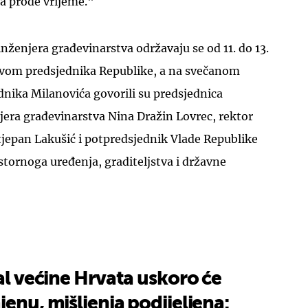
a prođe vrijeme."
ženjera građevinarstva održavaju se od 11. do 13.
stvom predsjednika Republike, a na svečanom
nika Milanovića govorili su predsjednica
era građevinarstva Nina Dražin Lovrec, rektor
tjepan Lakušić i potpredsjednik Vlade Republike
stornoga uređenja, graditeljstva i državne
ual većine Hrvata uskoro će
jenu, mišljenja podijeljena: