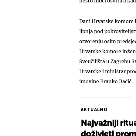
nešto moći osvrtati kad
Dani Hrvatske komore in
lipnja pod pokrovitelj
otvorenju osim predsjed
Hrvatske komore inženj
Sveučilišta u Zagrebu S
Hrvatske i ministar pro
imovine Branko Bačić.
AKTUALNO
Najvažniji rit
doživjeti prom