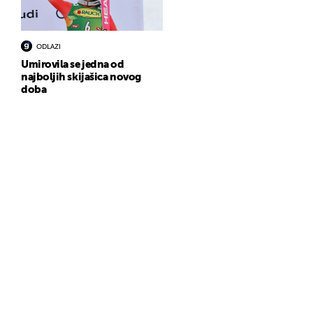
ODLAZI
Umirovila se jedna od
najboljih skijašica novog
doba