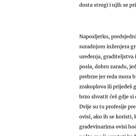
dosta strogi i njih se p
Naposljetku, predsjedn
suradnjom inženjera gr
uređenja, graditeljstva
posla, dobru zaradu, je
prebrze jer reda mora bi
zrakoplova ili prijeđeš g
brzo shvatit ćeš gdje si 
Dvije su tu profesije p
ovisi, ako ih se koristi,
građevinarima ovisi hoć