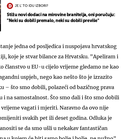
JE L' TO IDU IZBORI?
Stižu novi dodaci na mirovine branitelja, oni poručuju:
"Neki su dobili premalo, neki su dobili previše"
 stanje jedna od posljedica i nuspojava hrvatskog
ji, koje je stvar bilance za Hrvatsku. "Apeliram i
ko članstvo u EU-u cijelo vrijeme gledamo ne kao
pagandni uspjeh, nego kao nešto što je izrazito
ku – što smo dobili, polazeći od bazičnog prava
u i na samostalnost. Što smo dali i što smo dobili
o vrijeme vagati i mjeriti. Naravno da ovo nije
mijeniti svakih pet ili deset godina. Odluka je
 zanositi se da smo ušli u nekakav fantastičan
na u kojem će biti samo bolje i bolje, ne nužno",