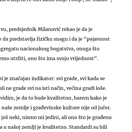
vu, predsjednik Milanović rekao je da je
 da predstavlja fizičku snagu i da je "pojavnost
 agregatu nacionalnog bogatstva, onoga što
UKLJUČITE NOTIFIKACIJE
o utržiti, ono što ima svoju vrijednost".
 je značajan indikator: svi grade, svi kada se
ali ne grade svi na isti način, većina gradi loše.
 vidim, je da to bude kvalitetno, barem kako je
ja naše zemlje i građevinske kulture nije od jučer.
još neki, nismo mi jedini, ali ono što je građeno
 u našoj zemlji je kvalitetno. Standardi su bili