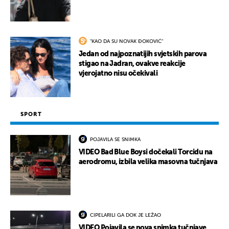
"KAO DA SU NOVAK ĐOKOVIĆ"
Jedan od najpoznatijih svjetskih parova
stigao na Jadran, ovakve reakcije
vjerojatno nisu očekivali
SPORT
POJAVILA SE SNIMKA
VIDEO Bad Blue Boysi dočekali Torcidu na
aerodromu, izbila velika masovna tučnjava
CIPELARILI GA DOK JE LEŽAO
VIDEO Pojavila se nova snimka tučnjave