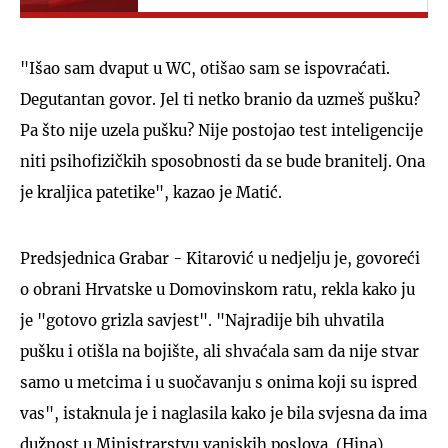
"Išao sam dvaput u WC, otišao sam se ispovraćati.
Degutantan govor. Jel ti netko branio da uzmeš pušku?
Pa što nije uzela pušku? Nije postojao test inteligencije
niti psihofizičkih sposobnosti da se bude branitelj. Ona
je kraljica patetike", kazao je Matić.
Predsjednica Grabar - Kitarović u nedjelju je, govoreći
o obrani Hrvatske u Domovinskom ratu, rekla kako ju
je "gotovo grizla savjest". "Najradije bih uhvatila
pušku i otišla na bojište, ali shvaćala sam da nije stvar
samo u metcima i u suočavanju s onima koji su ispred
vas", istaknula je i naglasila kako je bila svjesna da ima
dužnost u Ministrarstvu vanjskih poslova. (Hina)