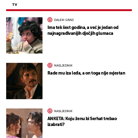
TV
DALEKI GRAD
Ima tek šest godina, a već je jedan od
najnagrađivanijih dječjih glumaca
NASLJEDNIK
Rade mu iza leđa, a on toga nije svjestan
NASLJEDNIK
ANKETA: Koju ženu bi Serhat trebao
izabrati?