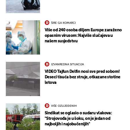
ŠIRE GA KOMARCI
Više od 240 osoba diljem Europe zaraženo
opasnim virusom: Najviše slučajeva u
našem susjedstvu
IZVANREDNA SITUACIJA
VIDEO Tajfun Delfin nosi sve pred sobom!
Deseci tisuća bez struje, otkazane stotine
letova
VIŠE OZLIJEĐENIH
Sindikat se oglasio o sudaru vlakova:
"Strojovođa je u šoku, on je jedan od
najboljih i najobučenijih"