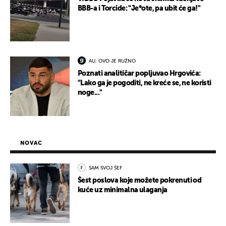
BBB-a i Torcide: "Je*ote, pa ubit će ga!"
AU, OVO JE RUŽNO
Poznati analitičar popljuvao Hrgovića:
"Lako ga je pogoditi, ne kreće se, ne koristi
noge..."
NOVAC
SAM SVOJ ŠEF
Šest poslova koje možete pokrenuti od
kuće uz minimalna ulaganja