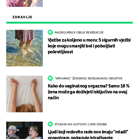
ZDRAVLJE
NAJSIGURNIJI OBLIK REKREACIJE
Vježbe za koljeno u moru: 5 sigurnih vježbi
koje mogu smanjiti bol i poboljšati
pokretljivost
"VRHUNAC" ŽENSKOG SEKSUALNOG ISKUSTVA
Kako do vaginalnog orgazma? Samo 18 %
žena može ga doživjeti isključivo na ovaj
način
STUDIJA NA GOTOVO 1.900 OSOBA
Ljudi koji redovito rade ovo imaju “mlađi”
organizam, pokazuje istraživanje