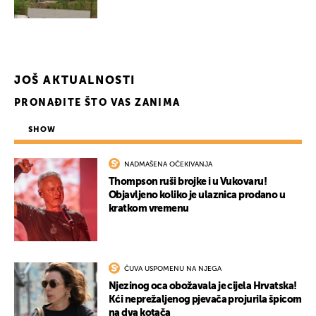
UKLJUČITE NOTIFIKACIJE
JOŠ AKTUALNOSTI
PRONAĐITE ŠTO VAS ZANIMA
SHOW
NADMAŠENA OČEKIVANJA
Thompson ruši brojke i u Vukovaru!
Objavljeno koliko je ulaznica prodano u
kratkom vremenu
ČUVA USPOMENU NA NJEGA
Njezinog oca obožavala je cijela Hrvatska!
Kći neprežaljenog pjevača projurila špicom
na dva kotača