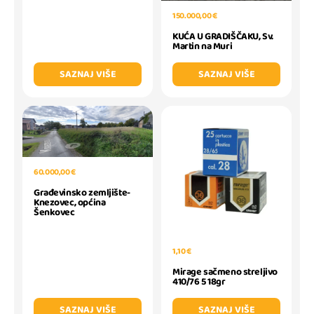
150.000,00 €
KUĆA U GRADIŠČAKU, Sv.
Martin na Muri
SAZNAJ VIŠE
SAZNAJ VIŠE
60.000,00 €
Građevinsko zemljište-
Knezovec, općina
Šenkovec
1,10 €
Mirage sačmeno streljivo
410/76 5 18gr
SAZNAJ VIŠE
SAZNAJ VIŠE