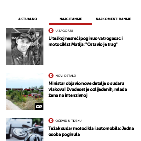
AKTUALNO
NAJČITANIJE
NAJKOMENTIRANIJE
U ZAGORJU
U teškoj nesreći poginuo vatrogasac i
motociklst Matija: "Ostavio je trag"
NOVI DETALJI
Ministar objavio nove detalje o sudaru
vlakova! Dvadeset je ozlijeđenih, mlađa
žena na intenzivnoj
9
OČEVID U TIJEKU
Težak sudar motocikla i automobila: Jedna
osoba poginula