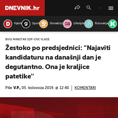
Vijesti
Sport
Showbizz
Lifestyle
Putovanja
PRETRAŽITE VIJESTI
BIVŠI MINISTAR SDP-OVE VLADE
Žestoko po predsjednici: ''Najaviti
kandidaturu na današnji dan je
degutantno. Ona je kraljice
patetike''
Piše
V.P.,
05. kolovoza 2019. @ 12:40
KOMENTARI