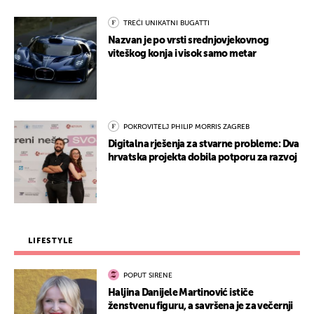
TREĆI UNIKATNI BUGATTI
Nazvan je po vrsti srednjovjekovnog
viteškog konja i visok samo metar
POKROVITELJ PHILIP MORRIS ZAGREB
Digitalna rješenja za stvarne probleme: Dva
hrvatska projekta dobila potporu za razvoj
LIFESTYLE
POPUT SIRENE
Haljina Danijele Martinović ističe
ženstvenu figuru, a savršena je za večernji