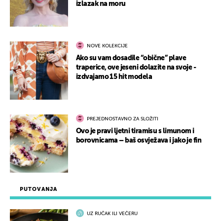
izlazak na moru
NOVE KOLEKCIJE
Ako su vam dosadile “obične” plave
traperice, ove jeseni dolazite na svoje -
izdvajamo 15 hit modela
PREJEDNOSTAVNO ZA SLOŽITI
Ovo je pravi ljetni tiramisu s limunom i
borovnicama – baš osvježava i jako je fin
PUTOVANJA
UZ RUČAK ILI VEČERU