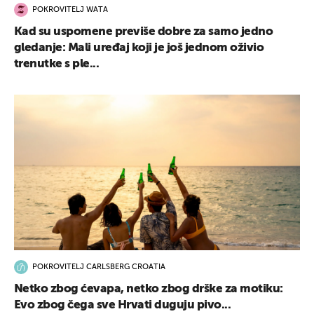
POKROVITELJ WATA
Kad su uspomene previše dobre za samo jedno
gledanje: Mali uređaj koji je još jednom oživio
trenutke s ple...
POKROVITELJ CARLSBERG CROATIA
Netko zbog ćevapa, netko zbog drške za motiku:
Evo zbog čega sve Hrvati duguju pivo...