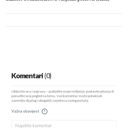
Komentari
(0)
Uključite se u raspravu – podijelite svoje mišljenje, postavite pitanja ili
ponudite svoj pogled na temu. Vaš komentar može potaknuti
zanimljiv dijalog i obogatiti zajednicu našeg portala.
Važna obavijest
!