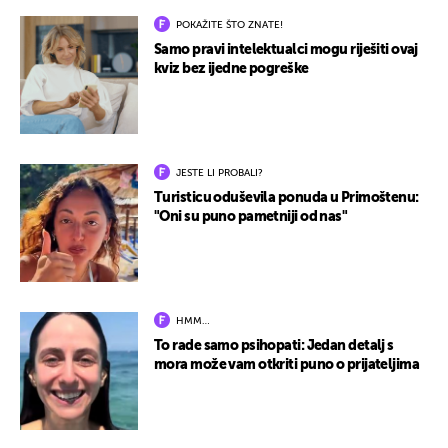
POKAŽITE ŠTO ZNATE!
Samo pravi intelektualci mogu riješiti ovaj
kviz bez ijedne pogreške
JESTE LI PROBALI?
Turisticu oduševila ponuda u Primoštenu:
"Oni su puno pametniji od nas"
HMM…
To rade samo psihopati: Jedan detalj s
mora može vam otkriti puno o prijateljima