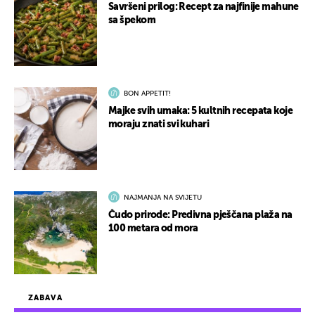
Savršeni prilog: Recept za najfinije mahune
sa špekom
BON APPETIT!
Majke svih umaka: 5 kultnih recepata koje
moraju znati svi kuhari
NAJMANJA NA SVIJETU
Čudo prirode: Predivna pješčana plaža na
100 metara od mora
ZABAVA