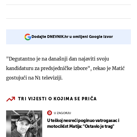
Dodajte DNEVNIK.hr u omiljeni Google izvor
"Degutantno je na današnji dan najaviti svoju
kandidaturu za predsjedničke izbore", rekao je Matić
gostujući na N1 televiziji.
TRI VIJESTI O KOJIMA SE PRIČA
U ZAGORJU
U teškoj nesreći poginuo vatrogasac i
motociklst Matija: "Ostavio je trag"