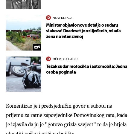
NOVI DETALJI
Ministar objavio nove detalje o sudaru
vlakova! Dvadeset je ozlijeđenih, mlađa
žena na intenzivnoj
9
OČEVID U TIJEKU
Težak sudar motocikla i automobila: Jedna
osoba poginula
Komentirao je i predsjedničin govor u subotu na
prijemu za ratne zapovjednike Domovinskog rata, kada
je izjavila da ju je "gotovo grizla savjest" te da je htjela
uhvatiti pušku i otići na bojište.