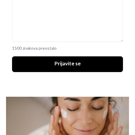
1500 znakova preostalo
Prijavite se