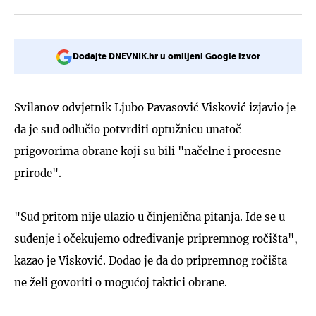
Dodajte DNEVNIK.hr u omiljeni Google izvor
Svilanov odvjetnik Ljubo Pavasović Visković izjavio je
da je sud odlučio potvrditi optužnicu unatoč
prigovorima obrane koji su bili "načelne i procesne
prirode".
"Sud pritom nije ulazio u činjenična pitanja. Ide se u
suđenje i očekujemo određivanje pripremnog ročišta",
kazao je Visković. Dodao je da do pripremnog ročišta
ne želi govoriti o mogućoj taktici obrane.