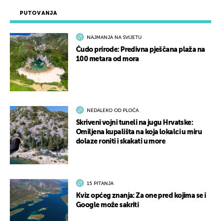
PUTOVANJA
NAJMANJA NA SVIJETU
Čudo prirode: Predivna pješčana plaža na
100 metara od mora
NEDALEKO OD PLOČA
Skriveni vojni tuneli na jugu Hrvatske:
Omiljena kupališta na koja lokalci u miru
dolaze roniti i skakati u more
15 PITANJA
Kviz općeg znanja: Za one pred kojima se i
Google može sakriti