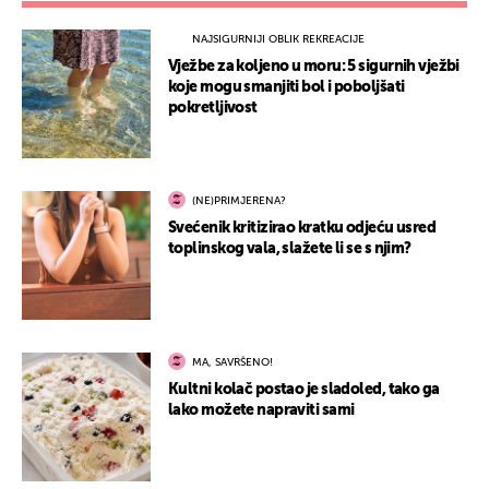
NAJSIGURNIJI OBLIK REKREACIJE
Vježbe za koljeno u moru: 5 sigurnih vježbi
koje mogu smanjiti bol i poboljšati
pokretljivost
(NE)PRIMJERENA?
Svećenik kritizirao kratku odjeću usred
toplinskog vala, slažete li se s njim?
MA, SAVRŠENO!
Kultni kolač postao je sladoled, tako ga
lako možete napraviti sami