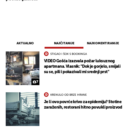
AKTUALNO
NAJČITANIJE
NAJKOMENTIRANIJE
STIGAO I ŠOK S BOOKINGA
VIDEO Gošća izazvala požar luksuznog
apartmana. Vlasnik: "Dok je gorjelo, smijali
su se, pili i pokazivali mi srednji prst"
7
KRENULO OD BRZE HRANE
Je li ovo povrće krivo za epidemiju? Stotine
zaraženih, restorani hitno povukli proizvod