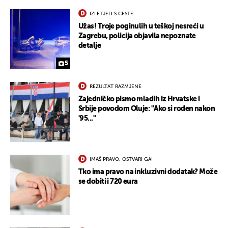
IZLETJELI S CESTE
Užas! Troje poginulih u teškoj nesreći u
Zagrebu, policija objavila nepoznate
detalje
5
REZULTAT RAZMJENE
Zajedničko pismo mladih iz Hrvatske i
Srbije povodom Oluje: "Ako si rođen nakon
'95..."
IMAŠ PRAVO, OSTVARI GA!
Tko ima pravo na inkluzivni dodatak? Može
se dobiti i 720 eura