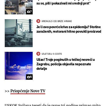
su se, pili i pokazivali mi srednji prst"
7
KRENULO OD BRZE HRANE
Je li ovo povrće krivo za epidemiju? Stotine
zaraženih, restorani hitno povukli proizvod
IZLETJELI S CESTE
Užas! Troje poginulih u teškoj nesreći u
Zagrebu, policija objavila nepoznate
detalje
5
>>
Priopćenje Nove TV
USKOK Svilana tereti da je pune tri godine primao mito