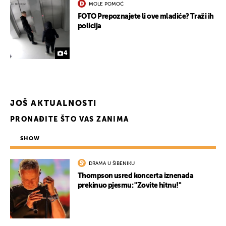
MOLE POMOĆ
FOTO Prepoznajete li ove mladiće? Traži ih
policija
4
JOŠ AKTUALNOSTI
PRONAĐITE ŠTO VAS ZANIMA
SHOW
DRAMA U ŠIBENIKU
Thompson usred koncerta iznenada
prekinuo pjesmu: "Zovite hitnu!"
UKLJUČITE NOTIFIKACIJE