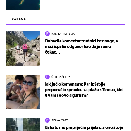
ZABAVA
KAO IZ PIŠTOLJA
Dobacila komentar trudnici bez noge, a
muž ispalio odgovor kao da je samo
čekao…
ŠTO KAŽETE?
Isključio komentare: Par iz Srbije
preporučio spravicu za plažu s Temua, čini
li vam se ovo sigurnim?
SVAKA ČAST
Bahato mu prepriječio prijelaz, a ono što je