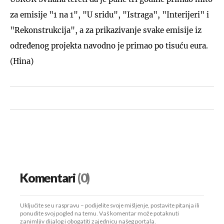
za emisije "1 na 1", "U sridu", "Istraga", "Interijeri" i
"Rekonstrukcija", a za prikazivanje svake emisije iz
određenog projekta navodno je primao po tisuću eura.
(Hina)
Komentari
(0)
Uključite se u raspravu – podijelite svoje mišljenje, postavite pitanja ili
ponudite svoj pogled na temu. Vaš komentar može potaknuti
zanimljiv dijalog i obogatiti zajednicu našeg portala.