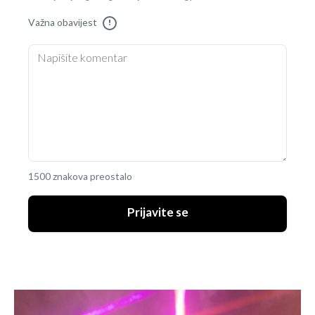
Važna obavijest
!
1500 znakova preostalo
Prijavite se