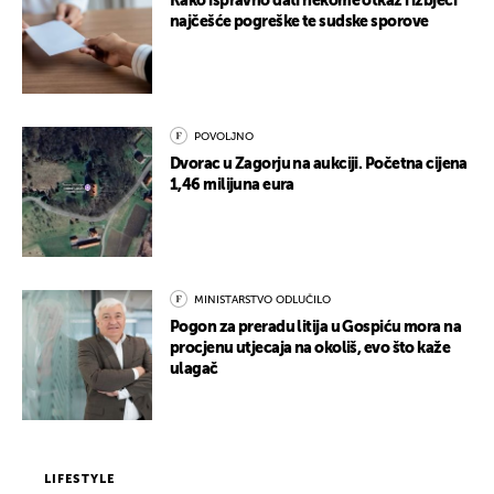
Kako ispravno dati nekome otkaz i izbjeći
najčešće pogreške te sudske sporove
POVOLJNO
Dvorac u Zagorju na aukciji. Početna cijena
1,46 milijuna eura
MINISTARSTVO ODLUČILO
Pogon za preradu litija u Gospiću mora na
procjenu utjecaja na okoliš, evo što kaže
ulagač
LIFESTYLE