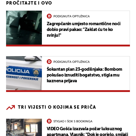
PROČITAJTE I OVO
PODIGNUTA OPTUŽNICA
Zagrepčanin umjesto romantične noći
dobio pravi pakao: "Zaklat ću te ko
svinju!"
PODIGNUTA OPTUŽNICA
Šokantan plan 23-godišnjaka: Bombom
pokušao iznuditi bogatstvo, stigla mu
kaznena prijava
TRI VIJESTI O KOJIMA SE PRIČA
STIGAO I ŠOK S BOOKINGA
VIDEO Gošća izazvala požar luksuznog
apartmana. Vlasnik: "Dok je gorjelo, smijali