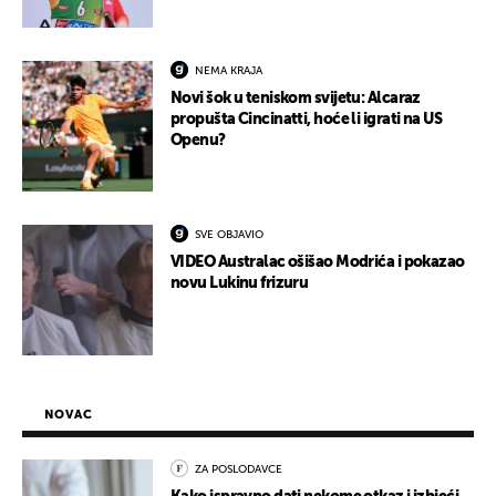
NEMA KRAJA
Novi šok u teniskom svijetu: Alcaraz
propušta Cincinatti, hoće li igrati na US
Openu?
SVE OBJAVIO
VIDEO Australac ošišao Modrića i pokazao
novu Lukinu frizuru
NOVAC
ZA POSLODAVCE