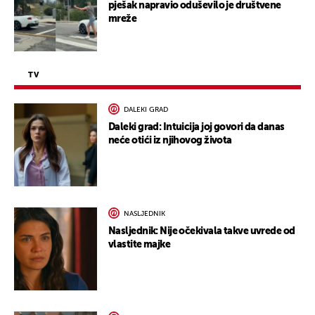
pješak napravio oduševilo je društvene
mreže
TV
DALEKI GRAD
Daleki grad: Intuicija joj govori da danas
neće otići iz njihovog života
NASLJEDNIK
Nasljednik: Nije očekivala takve uvrede od
vlastite majke