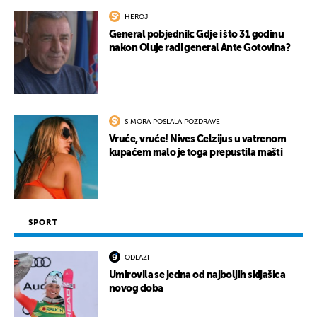
HEROJ
General pobjednik: Gdje i što 31 godinu
nakon Oluje radi general Ante Gotovina?
S MORA POSLALA POZDRAVE
Vruće, vruće! Nives Celzijus u vatrenom
kupaćem malo je toga prepustila mašti
SPORT
ODLAZI
Umirovila se jedna od najboljih skijašica
novog doba