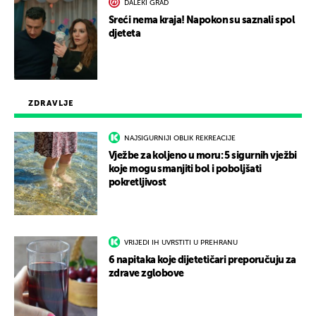
DALEKI GRAD
Sreći nema kraja! Napokon su saznali spol
djeteta
ZDRAVLJE
NAJSIGURNIJI OBLIK REKREACIJE
Vježbe za koljeno u moru: 5 sigurnih vježbi
koje mogu smanjiti bol i poboljšati
pokretljivost
VRIJEDI IH UVRSTITI U PREHRANU
6 napitaka koje dijetetičari preporučuju za
zdrave zglobove