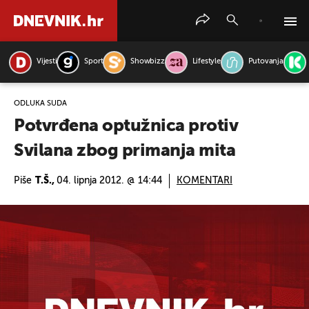
Vijesti
Sport
Showbizz
Lifestyle
Putovanja
PRETRAŽITE VIJESTI
ODLUKA SUDA
Potvrđena optužnica protiv
Svilana zbog primanja mita
Piše
T.Š.,
04. lipnja 2012. @ 14:44
KOMENTARI