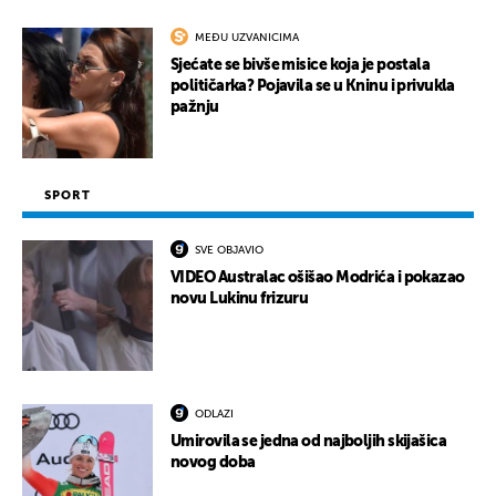
MEĐU UZVANICIMA
Sjećate se bivše misice koja je postala
političarka? Pojavila se u Kninu i privukla
pažnju
SPORT
SVE OBJAVIO
VIDEO Australac ošišao Modrića i pokazao
novu Lukinu frizuru
ODLAZI
Umirovila se jedna od najboljih skijašica
novog doba