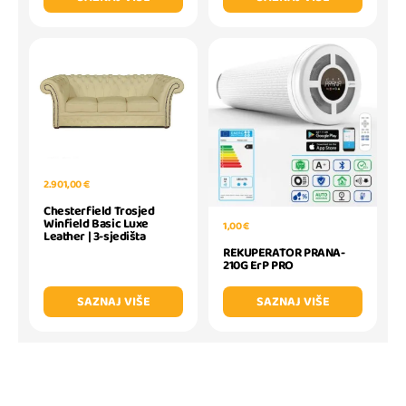
2.901,00 €
Chesterfield Trosjed
Winfield Basic Luxe
1,00 €
Leather | 3-sjedišta
REKUPERATOR PRANA-
210G ErP PRO
SAZNAJ VIŠE
SAZNAJ VIŠE