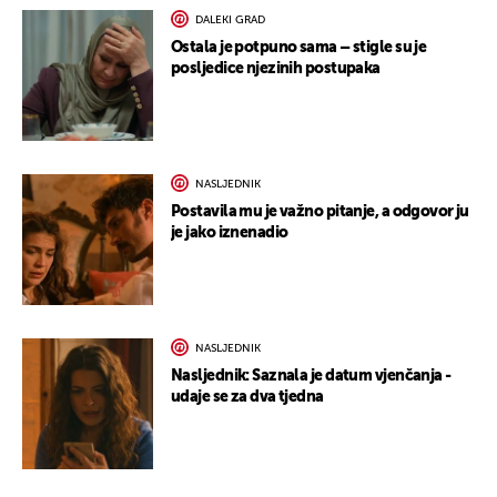
DALEKI GRAD
Ostala je potpuno sama – stigle su je
posljedice njezinih postupaka
NASLJEDNIK
Postavila mu je važno pitanje, a odgovor ju
je jako iznenadio
NASLJEDNIK
Nasljednik: Saznala je datum vjenčanja -
udaje se za dva tjedna