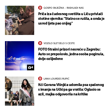
UKLJUČITE NOTIFIKACIJE
GOSPO SNJEŽNA - RASHLADI NAS
Priča iza čudesnog svetišta u Liču privlači
stotine vjernika: "Stalno se rušila, a onda je
usred ljeta pao snijeg"
VOZILO SLETJELO S CESTE
FOTO Strašni prizori nesreće u Zagrebu:
Auto se prepolovio, jedna osoba poginula,
dvije ozlijeđene
4
LANA LOURDES RUPIĆ
Kći Gorana Višnjića udomila psa spašenog
s imanja na Učki pa ga vratila: Oglasio se
azil, majka odgovorila na kritike