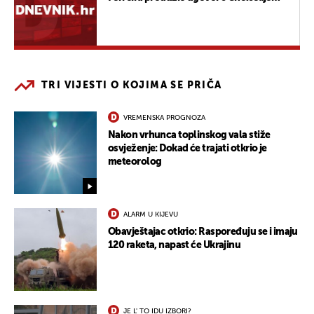
TRI VIJESTI O KOJIMA SE PRIČA
VREMENSKA PROGNOZA
Nakon vrhunca toplinskog vala stiže
osvježenje: Dokad će trajati otkrio je
meteorolog
ALARM U KIJEVU
Obavještajac otkrio: Raspoređuju se i imaju
120 raketa, napast će Ukrajinu
JE L' TO IDU IZBORI?