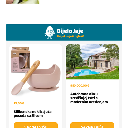
950.000,00 €
Autohtona vila u
središnjoj Istri s
modernim uređenjem
19,00 €
Silikonska neklizajuća
posuda sa žlicom
SAZNAJ VIŠE
SAZNAJ VIŠE