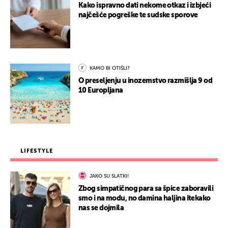
Kako ispravno dati nekome otkaz i izbjeći
najčešće pogreške te sudske sporove
KAMO BI OTIŠLI?
O preseljenju u inozemstvo razmišlja 9 od
10 Europljana
LIFESTYLE
JAKO SU SLATKI!
Zbog simpatičnog para sa špice zaboravili
smo i na modu, no damina haljina itekako
nas se dojmila