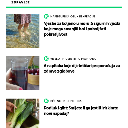
ZDRAVLJE
NAJSIGURNIJI OBLIK REKREACIJE
Vježbe za koljeno u moru: 5 sigurnih vježbi
koje mogu smanjiti bol i poboljšati
pokretljivost
VRIJEDI IH UVRSTITI U PREHRANU
6 napitaka koje dijetetičari preporučuju za
zdrave zglobove
PIŠE NUTRICIONISTICA
Poriluk i giht: Smijete li ga jesti ili riskirate
novi napadaj?