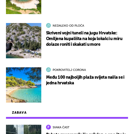
NEDALEKO OD PLOČA
Skriveni vojni tuneli na jugu Hrvatske:
Omiljena kupališta na koja lokalci u miru
dolaze roniti i skakati u more
POKROVITELJ CORONA
Među 100 najboljih plaža svijeta našla se i
jedna hrvatska
ZABAVA
SVAKA ČAST