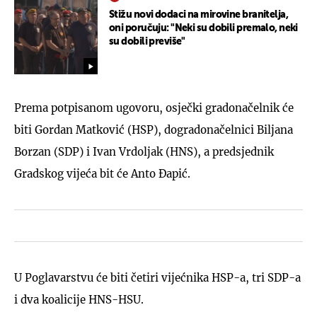
Stižu novi dodaci na mirovine branitelja,
oni poručuju: "Neki su dobili premalo, neki
su dobili previše"
Prema potpisanom ugovoru, osječki gradonačelnik će
biti Gordan Matković (HSP), dogradonačelnici Biljana
Borzan (SDP) i Ivan Vrdoljak (HNS), a predsjednik
Gradskog vijeća bit će Anto Đapić.
U Poglavarstvu će biti četiri vijećnika HSP-a, tri SDP-a
i dva koalicije HNS-HSU.