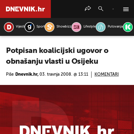
Vijesti
Sport
Showbizz
Lifestyle
Putovanja
PRETRAŽITE VIJESTI
Potpisan koalicijski ugovor o
obnašanju vlasti u Osijeku
Piše
Dnevnik.hr,
03. travnja 2008. @ 13:11
KOMENTARI