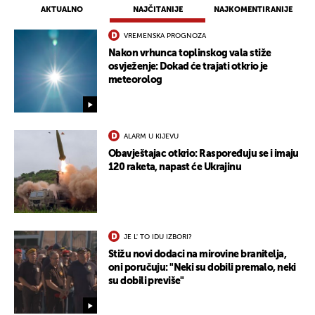
AKTUALNO
NAJČITANIJE
NAJKOMENTIRANIJE
VREMENSKA PROGNOZA
Nakon vrhunca toplinskog vala stiže
osvježenje: Dokad će trajati otkrio je
meteorolog
ALARM U KIJEVU
Obavještajac otkrio: Raspoređuju se i imaju
120 raketa, napast će Ukrajinu
JE L' TO IDU IZBORI?
Stižu novi dodaci na mirovine branitelja,
oni poručuju: "Neki su dobili premalo, neki
su dobili previše"