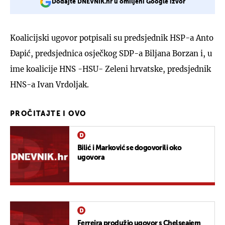
Dodajte DNEVNIK.hr u omiljeni Google izvor
Koalicijski ugovor potpisali su predsjednik HSP-a Anto
Đapić, predsjednica osječkog SDP-a Biljana Borzan i, u
ime koalicije HNS -HSU- Zeleni hrvatske, predsjednik
HNS-a Ivan Vrdoljak.
PROČITAJTE I OVO
Bilić i Marković se dogovorili oko
ugovora
Ferreira produžio ugovor s Chelseajem