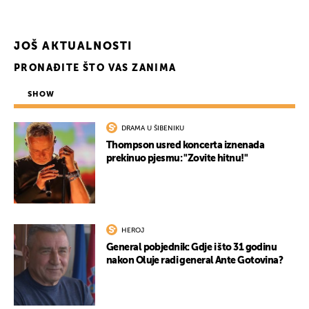
JOŠ AKTUALNOSTI
PRONAĐITE ŠTO VAS ZANIMA
SHOW
DRAMA U ŠIBENIKU
Thompson usred koncerta iznenada
prekinuo pjesmu: "Zovite hitnu!"
HEROJ
General pobjednik: Gdje i što 31 godinu
nakon Oluje radi general Ante Gotovina?