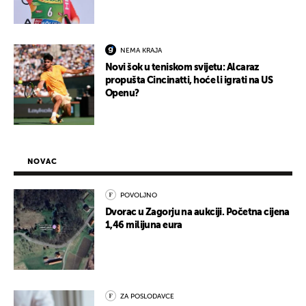
NEMA KRAJA
Novi šok u teniskom svijetu: Alcaraz
propušta Cincinatti, hoće li igrati na US
Openu?
NOVAC
POVOLJNO
Dvorac u Zagorju na aukciji. Početna cijena
1,46 milijuna eura
ZA POSLODAVCE