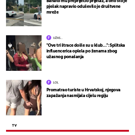
Bahato mu prepriječio prijelaz, a ono što je
pješak napravio oduševilo je društvene
mreže
UŽAS…
"Ove tri štrace došle su u klub…": Splitska
influencerica oplela po ženama zbog
užasnog ponašanja
LOL
Promatrao turiste u Hrvatskoj, njegova
zapažanja nasmijala cijelu regiju
TV