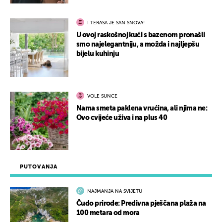
I TERASA JE SAN SNOVA!
U ovoj raskošnoj kući s bazenom pronašli
smo najelegantniju, a možda i najljepšu
bijelu kuhinju
VOLE SUNCE
Nama smeta paklena vrućina, ali njima ne:
Ovo cvijeće uživa i na plus 40
PUTOVANJA
NAJMANJA NA SVIJETU
Čudo prirode: Predivna pješčana plaža na
100 metara od mora