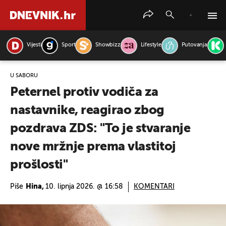
Vijesti
Sport
Showbizz
Lifestyle
Putovanja
PRETRAŽITE VIJESTI
U SABORU
Peternel protiv vodiča za
nastavnike, reagirao zbog
pozdrava ZDS: "To je stvaranje
nove mržnje prema vlastitoj
prošlosti"
Piše
Hina,
10. lipnja 2026. @ 16:58
KOMENTARI