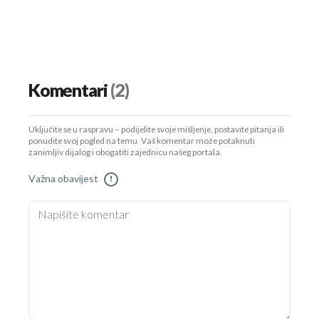
Komentari
(2)
Uključite se u raspravu – podijelite svoje mišljenje, postavite pitanja ili
ponudite svoj pogled na temu. Vaš komentar može potaknuti
zanimljiv dijalog i obogatiti zajednicu našeg portala.
Važna obavijest
!