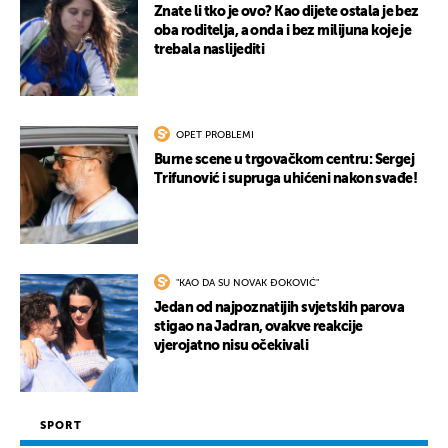
Znate li tko je ovo? Kao dijete ostala je bez
oba roditelja, a onda i bez milijuna koje je
trebala naslijediti
OPET PROBLEMI
Burne scene u trgovačkom centru: Sergej
Trifunović i supruga uhićeni nakon svađe!
"KAO DA SU NOVAK ĐOKOVIĆ"
Jedan od najpoznatijih svjetskih parova
stigao na Jadran, ovakve reakcije
vjerojatno nisu očekivali
SPORT