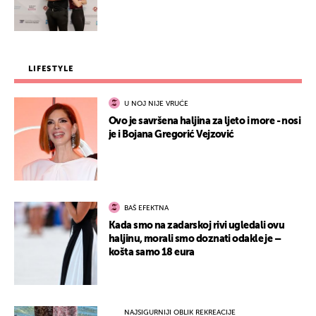
LIFESTYLE
U NOJ NIJE VRUĆE
Ovo je savršena haljina za ljeto i more - nosi
je i Bojana Gregorić Vejzović
BAŠ EFEKTNA
Kada smo na zadarskoj rivi ugledali ovu
haljinu, morali smo doznati odakle je –
košta samo 18 eura
NAJSIGURNIJI OBLIK REKREACIJE