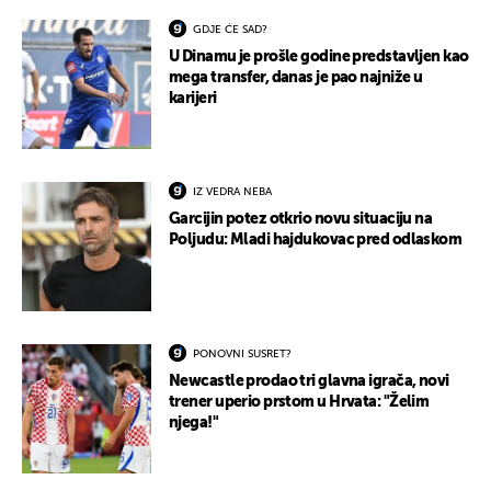
GDJE ĆE SAD?
U Dinamu je prošle godine predstavljen kao
mega transfer, danas je pao najniže u
karijeri
IZ VEDRA NEBA
Garcijin potez otkrio novu situaciju na
Poljudu: Mladi hajdukovac pred odlaskom
PONOVNI SUSRET?
Newcastle prodao tri glavna igrača, novi
trener uperio prstom u Hrvata: "Želim
njega!"