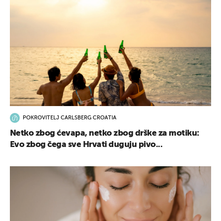
POKROVITELJ CARLSBERG CROATIA
Netko zbog ćevapa, netko zbog drške za motiku:
Evo zbog čega sve Hrvati duguju pivo...