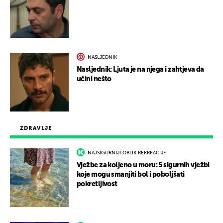
NASLJEDNIK
Nasljednik: Ljuta je na njega i zahtjeva da
učini nešto
ZDRAVLJE
NAJSIGURNIJI OBLIK REKREACIJE
Vježbe za koljeno u moru: 5 sigurnih vježbi
koje mogu smanjiti bol i poboljšati
pokretljivost