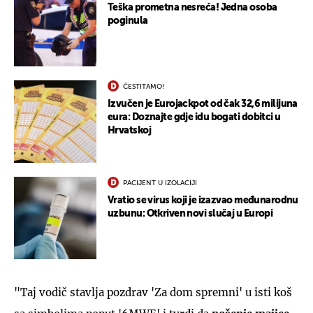
Teška prometna nesreća! Jedna osoba
poginula
ČESTITAMO!
Izvučen je Eurojackpot od čak 32,6 milijuna
eura: Doznajte gdje idu bogati dobitci u
Hrvatskoj
PACIJENT U IZOLACIJI
Vratio se virus koji je izazvao međunarodnu
uzbunu: Otkriven novi slučaj u Europi
"Taj vodič stavlja pozdrav 'Za dom spremni' u isti koš