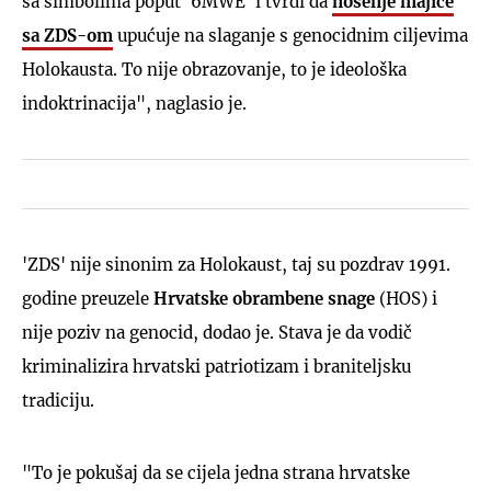
sa simbolima poput '6MWE' i tvrdi da
nošenje majice
sa ZDS-om
upućuje na slaganje s genocidnim ciljevima
Holokausta. To nije obrazovanje, to je ideološka
indoktrinacija", naglasio je.
'ZDS' nije sinonim za Holokaust, taj su pozdrav 1991.
godine preuzele
Hrvatske obrambene snage
(HOS) i
nije poziv na genocid, dodao je. Stava je da vodič
kriminalizira hrvatski patriotizam i braniteljsku
tradiciju.
"To je pokušaj da se cijela jedna strana hrvatske