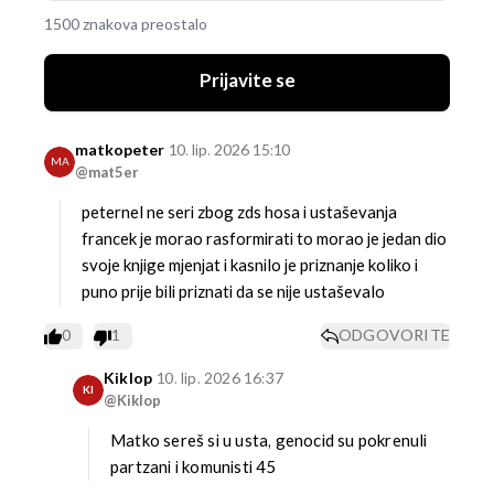
1500 znakova preostalo
Prijavite se
matkopeter
10. lip. 2026 15:10
MA
@mat5er
peternel ne seri zbog zds hosa i ustaševanja
francek je morao rasformirati to morao je jedan dio
svoje knjige mjenjat i kasnilo je priznanje koliko i
puno prije bili priznati da se nije ustaševalo
0
1
ODGOVORITE
Kiklop
10. lip. 2026 16:37
KI
@Kiklop
Matko sereš si u usta, genocid su pokrenuli
partzani i komunisti 45