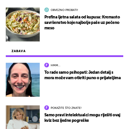
OBVEZNO PROBATI!
Prefina ljetna salata od kupusa: Kremasto
savršenstvo koje najbolje paše uz pečeno
meso
ZABAVA
HMM…
To rade samo psihopati: Jedan detalj s
mora može vam otkriti puno o prijateljima
POKAŽITE ŠTO ZNATE!
Samo pravi intelektualci mogu riješiti ovaj
kviz bez ijedne pogreške