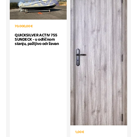
70.000,00 €
QUICKSILVER ACTIV 755
SUNDECK - u odličnom
stanju, pažljivo održavan
1,00 €