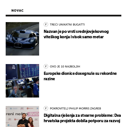
NOVAC
TREĆI UNIKATNI BUGATTI
Nazvan je po vrsti srednjovjekovnog
viteškog konja i visok samo metar
OVO JE 10 NAJBOLJIH
Europske dionice dosegnule su rekordne
razine
POKROVITELJ PHILIP MORRIS ZAGREB
Digitalna rješenja za stvarne probleme: Dva
hrvatska projekta dobila potporu za razvoj