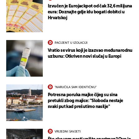
Izvučen je Eurojackpot od čak 32,6 milijuna
eura: Doznajte gdje idu bogati dobitci u
Hrvatskoj
PACIJENT U IZOLACIJI
Vratio se virus koji je izazvao međunarodnu
uzbunu: Otkriven novi slučaj u Europi
"NARUČILA SAM IDENTIČNU"
Potresna poruka majke čijeg su sina
pretukli zbog majice: "Sloboda nestaje
svaki put kad prešutimo nasilje"
VRIJEDNI SAVJETI