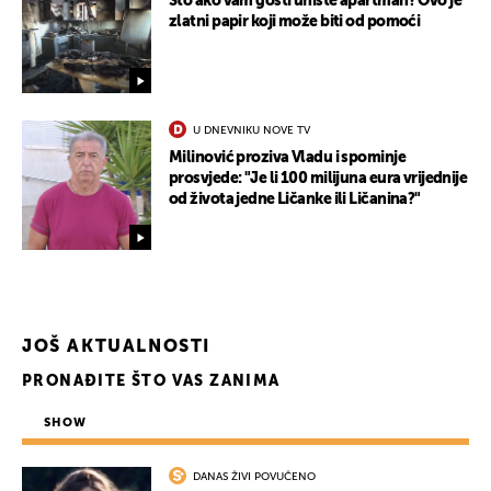
Što ako vam gosti unište apartman? Ovo je
zlatni papir koji može biti od pomoći
U DNEVNIKU NOVE TV
Milinović proziva Vladu i spominje
prosvjede: "Je li 100 milijuna eura vrijednije
od života jedne Ličanke ili Ličanina?"
JOŠ AKTUALNOSTI
PRONAĐITE ŠTO VAS ZANIMA
UKLJUČITE NOTIFIKACIJE
SHOW
DANAS ŽIVI POVUČENO