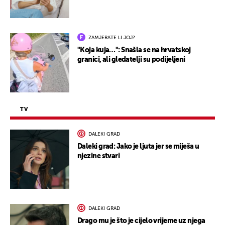
ZAMJERATE LI JOJ?
"Koja kuja…": Snašla se na hrvatskoj
granici, ali gledatelji su podijeljeni
TV
DALEKI GRAD
Daleki grad: Jako je ljuta jer se miješa u
njezine stvari
DALEKI GRAD
Drago mu je što je cijelo vrijeme uz njega