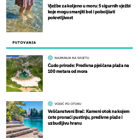
Vježbe za koljeno u moru: 5 sigurnih vježbi
koje mogu smanjiti bol i poboljšati
pokretljivost
PUTOVANJA
NAJMANJA NA SVIJETU
Čudo prirode: Predivna pješčana plaža na
100 metara od mora
VODIČ PO OTOKU
Veličanstveni Brač: Kameni otok na kojem
ćete pronaći pustinju, predivne plaže i
uzbudljivu hranu