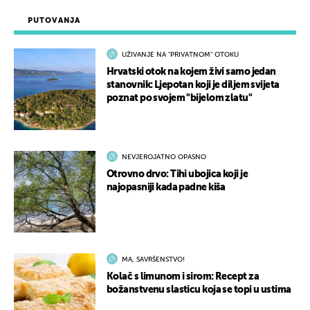
PUTOVANJA
UŽIVANJE NA "PRIVATNOM" OTOKU
Hrvatski otok na kojem živi samo jedan
stanovnik: Ljepotan koji je diljem svijeta
poznat po svojem "bijelom zlatu"
NEVJEROJATNO OPASNO
Otrovno drvo: Tihi ubojica koji je
najopasniji kada padne kiša
MA, SAVRŠENSTVO!
Kolač s limunom i sirom: Recept za
božanstvenu slasticu koja se topi u ustima