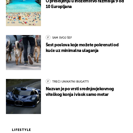
O preseljenju u inozemstvo razmišlja 9 od
10 Europljana
SAM SVOJ ŠEF
Šest poslova koje možete pokrenuti od
kuće uz minimalna ulaganja
TREĆI UNIKATNI BUGATTI
Nazvan je po vrsti srednjovjekovnog
viteškog konja i visok samo metar
LIFESTYLE