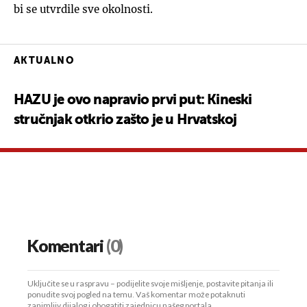
bi se utvrdile sve okolnosti.
AKTUALNO
HAZU je ovo napravio prvi put: Kineski
stručnjak otkrio zašto je u Hrvatskoj
Komentari
(0)
Uključite se u raspravu – podijelite svoje mišljenje, postavite pitanja ili
ponudite svoj pogled na temu. Vaš komentar može potaknuti
zanimljiv dijalog i obogatiti zajednicu našeg portala.