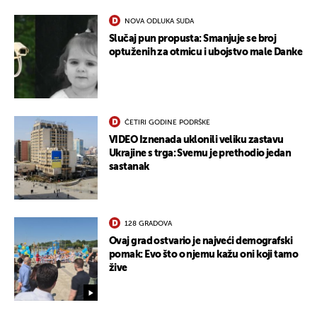
NOVA ODLUKA SUDA
Slučaj pun propusta: Smanjuje se broj
optuženih za otmicu i ubojstvo male Danke
ČETIRI GODINE PODRŠKE
VIDEO Iznenada uklonili veliku zastavu
Ukrajine s trga: Svemu je prethodio jedan
sastanak
128 GRADOVA
Ovaj grad ostvario je najveći demografski
pomak: Evo što o njemu kažu oni koji tamo
žive