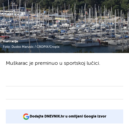
Ilustracija
Foto: Dusko Marusic / CROPIX/Cropix
Muškarac je preminuo u sportskoj lučici.
Dodajte DNEVNIK.hr u omiljeni Google izvor