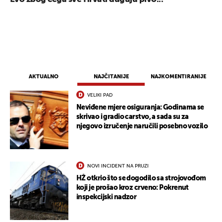
AKTUALNO
NAJČITANIJE
NAJKOMENTIRANIJE
VELIKI PAD
Neviđene mjere osiguranja: Godinama se
skrivao i gradio carstvo, a sada su za
njegovo izručenje naručili posebno vozilo
NOVI INCIDENT NA PRUZI
HŽ otkrio što se dogodilo sa strojovođom
koji je prošao kroz crveno: Pokrenut
inspekcijski nadzor