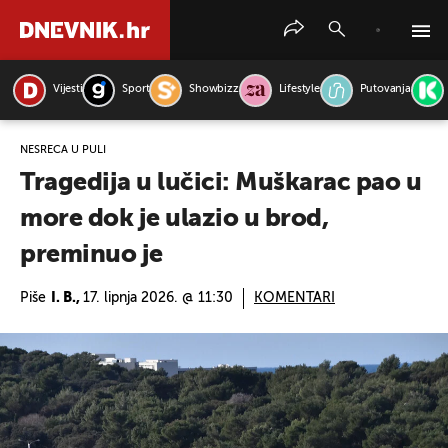
Vijesti
Sport
Showbizz
Lifestyle
Putovanja
PRETRAŽITE VIJESTI
NESREĆA U PULI
Tragedija u lučici: Muškarac pao u
more dok je ulazio u brod,
preminuo je
Piše
I. B.,
17. lipnja 2026. @ 11:30
KOMENTARI