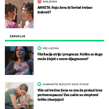
NASLJEDNIK
ANKETA: Koju ženu bi Serhat trebao
izabrati?
ZDRAVLJE
PIŠE LIJEČNIK
Fibrilacija atrija i prognoza: Koliko se dugo
može živjeti s ovom dijagnozom?
ALARMANTNI REZULTATI NOVE STUDIJE
Više od trećine žena ne zna da prolazi kroz
perimenopauzu! Evo zašto su simptomi
toliko zbunjujući