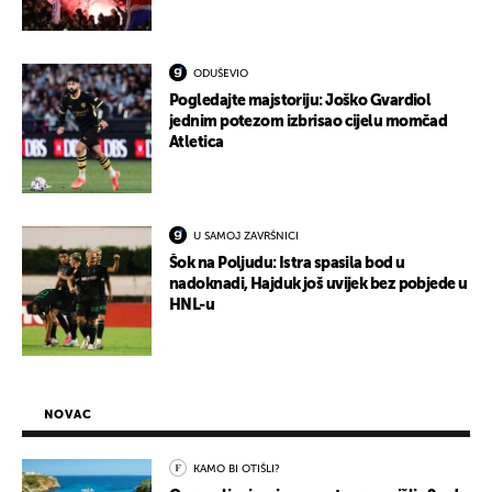
ODUŠEVIO
Pogledajte majstoriju: Joško Gvardiol
jednim potezom izbrisao cijelu momčad
Atletica
U SAMOJ ZAVRŠNICI
Šok na Poljudu: Istra spasila bod u
nadoknadi, Hajduk još uvijek bez pobjede u
HNL-u
NOVAC
KAMO BI OTIŠLI?