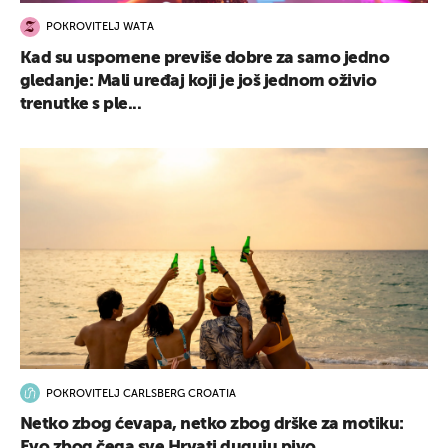
POKROVITELJ WATA
Kad su uspomene previše dobre za samo jedno
gledanje: Mali uređaj koji je još jednom oživio
trenutke s ple...
POKROVITELJ CARLSBERG CROATIA
Netko zbog ćevapa, netko zbog drške za motiku:
Evo zbog čega sve Hrvati duguju pivo...