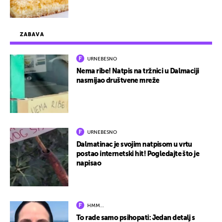
ZABAVA
URNEBESNO
Nema ribe! Natpis na tržnici u Dalmaciji
nasmijao društvene mreže
URNEBESNO
Dalmatinac je svojim natpisom u vrtu
postao internetski hit! Pogledajte što je
napisao
HMM…
To rade samo psihopati: Jedan detalj s