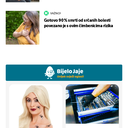
VAŽNO!
Gotovo 90 % smrti od srčanih bolesti
povezano je s ovim čimbenicima rizika