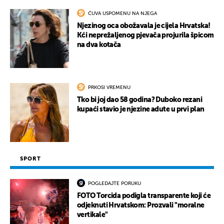
ČUVA USPOMENU NA NJEGA
Njezinog oca obožavala je cijela Hrvatska!
Kći neprežaljenog pjevača projurila špicom
na dva kotača
UKLJUČITE NOTIFIKACIJE
PRKOSI VREMENU
Tko bi joj dao 58 godina? Duboko rezani
kupaći stavio je njezine adute u prvi plan
SPORT
POGLEDAJTE PORUKU
FOTO Torcida podigla transparente koji će
odjeknuti Hrvatskom: Prozvali "moralne
vertikale"