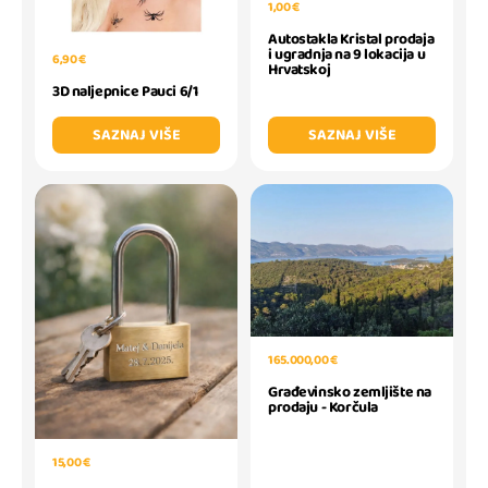
1,00 €
Autostakla Kristal prodaja
i ugradnja na 9 lokacija u
6,90 €
Hrvatskoj
3D naljepnice Pauci 6/1
SAZNAJ VIŠE
SAZNAJ VIŠE
165.000,00 €
Građevinsko zemljište na
prodaju - Korčula
15,00 €