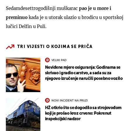
Sedamdesettrogodišnji muškarac
pao je u more i
preminuo
kada je u utorak ulazio u brodicu u sportskoj
lučici Delfin u Puli.
TRI VIJESTI O KOJIMA SE PRIČA
VELIKI PAD
Neviđene mjere osiguranja: Godinama se
skrivao i gradio carstvo, a sada su za
njegovo izručenje naručili posebno vozilo
NOVI INCIDENT NA PRUZI
HŽ otkrio što se dogodilo sa strojovođom
koji je prošao kroz crveno: Pokrenut
inspekcijski nadzor