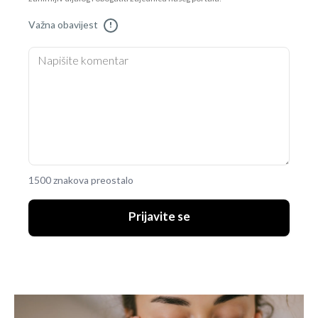
Važna obavijest
!
1500 znakova preostalo
Prijavite se