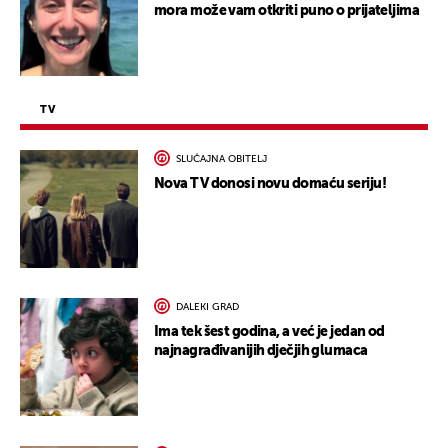
mora može vam otkriti puno o prijateljima
TV
SLUČAJNA OBITELJ
Nova TV donosi novu domaću seriju!
DALEKI GRAD
Ima tek šest godina, a već je jedan od
najnagrađivanijih dječjih glumaca