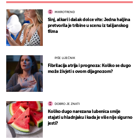
MIKROTREND
Sinj, alkari i dašak dolce vite: Jedna haljina
pretvorila je tribine u scenu iz talijanskog
filma
PIŠE LIJEČNIK
Fibrilacija atrija i prognoza: Koliko se dugo
može živjeti s ovom dijagnozom?
DOBRO JE ZNATI
Koliko dugo narezana lubenica smije
stajati u hladnjaku i kada je više nije sigurno
jesti?