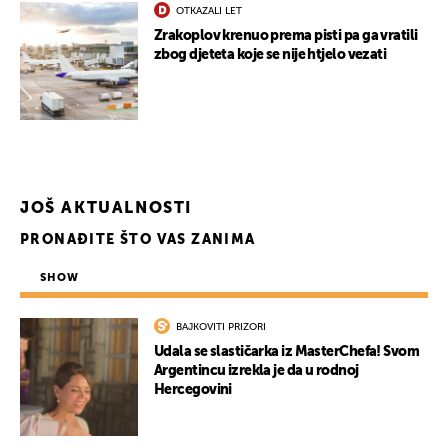
OTKAZALI LET
Zrakoplov krenuo prema pisti pa ga vratili
zbog djeteta koje se nije htjelo vezati
JOŠ AKTUALNOSTI
PRONAĐITE ŠTO VAS ZANIMA
SHOW
BAJKOVITI PRIZORI
Udala se slastičarka iz MasterChefa! Svom
Argentincu izrekla je da u rodnoj
Hercegovini