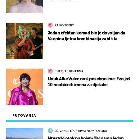
ZA KONCERT
Jedan efektan komad bio je dovoljan da
Vannina ljetna kombinacija zablista
RIJETKA I POSEBNA
Unuk Alke Vuice nosi posebno ime: Evo još
10 neobičnih imena za dječake
PUTOVANJA
UŽIVANJE NA "PRIVATNOM" OTOKU
Hrvatski otok na kojem živi samo jedan