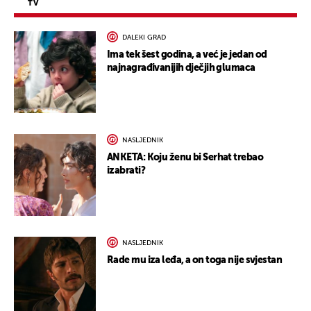
TV
DALEKI GRAD
Ima tek šest godina, a već je jedan od
najnagrađivanijih dječjih glumaca
NASLJEDNIK
ANKETA: Koju ženu bi Serhat trebao
izabrati?
NASLJEDNIK
Rade mu iza leđa, a on toga nije svjestan