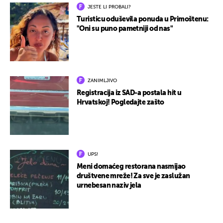
JESTE LI PROBALI?
Turisticu oduševila ponuda u Primoštenu:
"Oni su puno pametniji od nas"
ZANIMLJIVO
Registracija iz SAD-a postala hit u
Hrvatskoj! Pogledajte zašto
UPS!
Meni domaćeg restorana nasmijao
društvene mreže! Za sve je zaslužan
urnebesan naziv jela