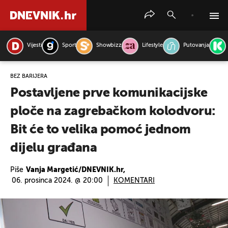
Vijesti
Sport
Showbizz
Lifestyle
Putovanja
PRETRAŽITE VIJESTI
BEZ BARIJERA
Postavljene prve komunikacijske
ploče na zagrebačkom kolodvoru:
Bit će to velika pomoć jednom
dijelu građana
Piše
Vanja Margetić/DNEVNIK.hr,
06. prosinca 2024. @ 20:00
KOMENTARI