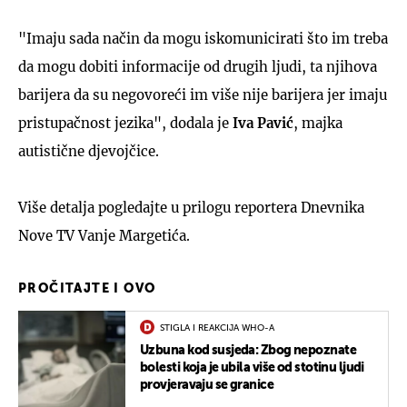
"Imaju sada način da mogu iskomunicirati što im treba
da mogu dobiti informacije od drugih ljudi, ta njihova
barijera da su negovoreći im više nije barijera jer imaju
pristupačnost jezika", dodala je
Iva Pavić
, majka
autistične djevojčice.
Više detalja pogledajte u prilogu reportera Dnevnika
Nove TV Vanje Margetića.
PROČITAJTE I OVO
STIGLA I REAKCIJA WHO-A
Uzbuna kod susjeda: Zbog nepoznate
bolesti koja je ubila više od stotinu ljudi
provjeravaju se granice