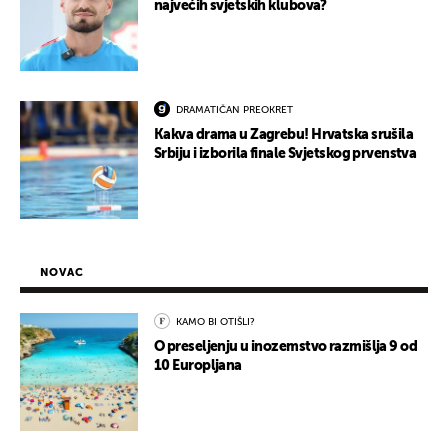
najvećih svjetskih klubova?
DRAMATIČAN PREOKRET
Kakva drama u Zagrebu! Hrvatska srušila
Srbiju i izborila finale Svjetskog prvenstva
NOVAC
KAMO BI OTIŠLI?
O preseljenju u inozemstvo razmišlja 9 od
10 Europljana