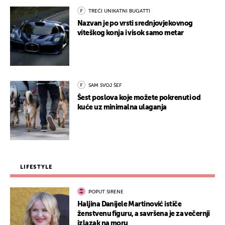
TREĆI UNIKATNI BUGATTI
Nazvan je po vrsti srednjovjekovnog
viteškog konja i visok samo metar
SAM SVOJ ŠEF
Šest poslova koje možete pokrenuti od
kuće uz minimalna ulaganja
LIFESTYLE
POPUT SIRENE
Haljina Danijele Martinović ističe
ženstvenu figuru, a savršena je za večernji
izlazak na moru