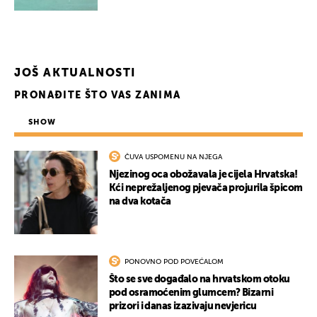
JOŠ AKTUALNOSTI
PRONAĐITE ŠTO VAS ZANIMA
SHOW
ČUVA USPOMENU NA NJEGA
Njezinog oca obožavala je cijela Hrvatska!
Kći neprežaljenog pjevača projurila špicom
na dva kotača
PONOVNO POD POVEĆALOM
Što se sve događalo na hrvatskom otoku
pod osramoćenim glumcem? Bizarni
prizori i danas izazivaju nevjericu