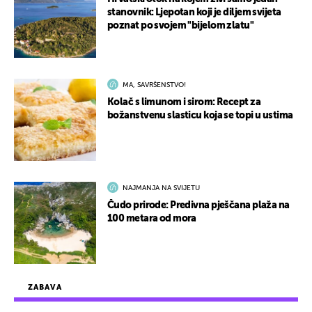
stanovnik: Ljepotan koji je diljem svijeta
poznat po svojem "bijelom zlatu"
MA, SAVRŠENSTVO!
Kolač s limunom i sirom: Recept za
božanstvenu slasticu koja se topi u ustima
NAJMANJA NA SVIJETU
Čudo prirode: Predivna pješčana plaža na
100 metara od mora
ZABAVA