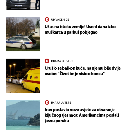
UHVAĆEN JE
Užas na istoku zemlje! Usred dana izbo
muškarca u parku i pobjegao
DRAMA U RIJECI
Urušio se balkon kuće, na njemu bile dvije
osobe: "Život im je visio o koncu"
IMAJU UVJETE
Iran postavio nove uvjete za otvaranje
ključnog tjesnaca: Amerikancima poslali
jasnu poruku