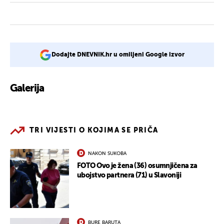
Dodajte DNEVNIK.hr u omiljeni Google izvor
Galerija
2
TRI VIJESTI O KOJIMA SE PRIČA
NAKON SUKOBA
FOTO Ovo je žena (36) osumnjičena za
ubojstvo partnera (71) u Slavoniji
BURE BARUTA