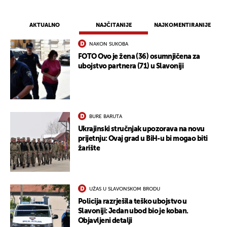
AKTUALNO
NAJČITANIJE
NAJKOMENTIRANIJE
NAKON SUKOBA
FOTO Ovo je žena (36) osumnjičena za
UKLJUČITE NOTIFIKACIJE
ubojstvo partnera (71) u Slavoniji
BURE BARUTA
Ukrajinski stručnjak upozorava na novu
prijetnju: Ovaj grad u BiH-u bi mogao biti
žarište
UŽAS U SLAVONSKOM BRODU
Policija razrješila teško ubojstvo u
Slavoniji: Jedan ubod bio je koban.
Objavljeni detalji