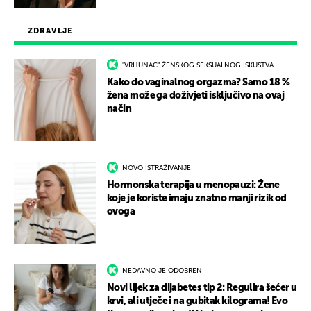
ZDRAVLJE
"VRHUNAC" ŽENSKOG SEKSUALNOG ISKUSTVA
Kako do vaginalnog orgazma? Samo 18 %
žena može ga doživjeti isključivo na ovaj
način
NOVO ISTRAŽIVANJE
Hormonska terapija u menopauzi: Žene
koje je koriste imaju znatno manji rizik od
ovoga
NEDAVNO JE ODOBREN
Novi lijek za dijabetes tip 2: Regulira šećer u
krvi, ali utječe i na gubitak kilograma! Evo