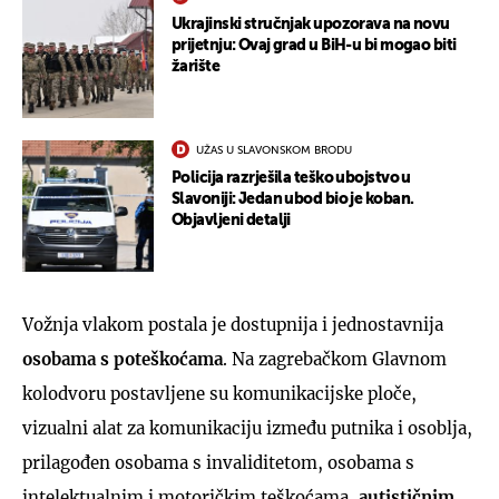
Ukrajinski stručnjak upozorava na novu
prijetnju: Ovaj grad u BiH-u bi mogao biti
žarište
UŽAS U SLAVONSKOM BRODU
Policija razrješila teško ubojstvo u
Slavoniji: Jedan ubod bio je koban.
Objavljeni detalji
Vožnja vlakom postala je dostupnija i jednostavnija
osobama s poteškoćama
. Na zagrebačkom Glavnom
kolodvoru postavljene su komunikacijske ploče,
vizualni alat za komunikaciju između putnika i osoblja,
prilagođen osobama s invaliditetom, osobama s
intelektualnim i motoričkim teškoćama,
autističnim