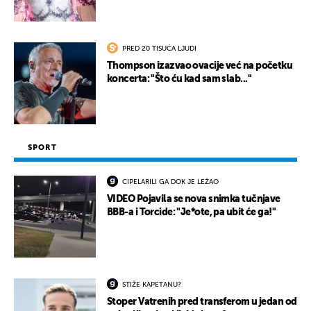
PRED 20 TISUĆA LJUDI
Thompson izazvao ovacije već na početku
koncerta: "Što ću kad sam slab..."
SPORT
CIPELARILI GA DOK JE LEŽAO
VIDEO Pojavila se nova snimka tučnjave
BBB-a i Torcide: "Je*ote, pa ubit će ga!"
STIŽE KAPETANU?
Stoper Vatrenih pred transferom u jedan od