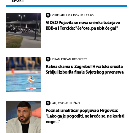
SPORT
CIPELARILI GA DOK JE LEŽAO
VIDEO Pojavila se nova snimka tučnjave
BBB-a i Torcide: "Je*ote, pa ubit će ga!"
DRAMATIČAN PREOKRET
Kakva drama u Zagrebu! Hrvatska srušila
Srbiju i izborila finale Svjetskog prvenstva
AU, OVO JE RUŽNO
Poznati analitičar popljuvao Hrgovića:
"Lako ga je pogoditi, ne kreće se, ne koristi
noge..."