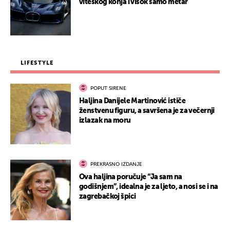
viteškog konja i visok samo metar
LIFESTYLE
POPUT SIRENE
Haljina Danijele Martinović ističe
ženstvenu figuru, a savršena je za večernji
izlazak na moru
PREKRASNO IZDANJE
Ova haljina poručuje “Ja sam na
godišnjem”, idealna je za ljeto, a nosi se i na
zagrebačkoj špici