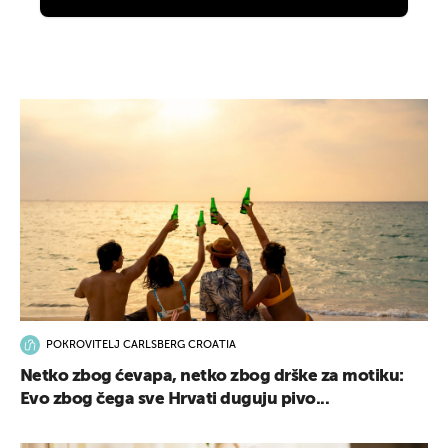
POKROVITELJ CARLSBERG CROATIA
Netko zbog ćevapa, netko zbog drške za motiku:
Evo zbog čega sve Hrvati duguju pivo...