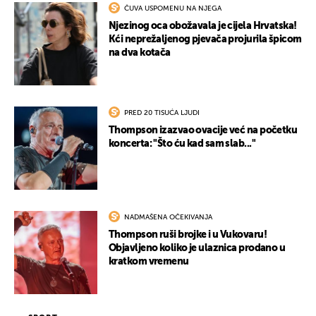
ČUVA USPOMENU NA NJEGA
Njezinog oca obožavala je cijela Hrvatska!
Kći neprežaljenog pjevača projurila špicom
na dva kotača
PRED 20 TISUĆA LJUDI
Thompson izazvao ovacije već na početku
koncerta: "Što ću kad sam slab..."
NADMAŠENA OČEKIVANJA
Thompson ruši brojke i u Vukovaru!
Objavljeno koliko je ulaznica prodano u
kratkom vremenu