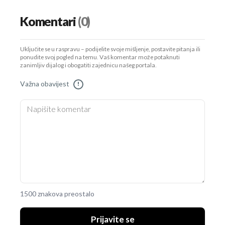
Komentari
(0)
Uključite se u raspravu – podijelite svoje mišljenje, postavite pitanja ili
ponudite svoj pogled na temu. Vaš komentar može potaknuti
zanimljiv dijalog i obogatiti zajednicu našeg portala.
UKLJUČITE NOTIFIKACIJE
Važna obavijest
!
1500 znakova preostalo
Prijavite se