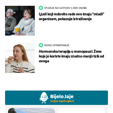
STUDIJA NA GOTOVO 1.900 OSOBA
Ljudi koji redovito rade ovo imaju “mlađi”
organizam, pokazuje istraživanje
NOVO ISTRAŽIVANJE
Hormonska terapija u menopauzi: Žene
koje je koriste imaju znatno manji rizik od
ovoga