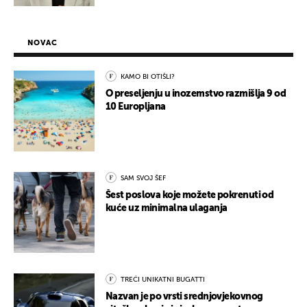
NOVAC
KAMO BI OTIŠLI?
O preseljenju u inozemstvo razmišlja 9 od
10 Europljana
SAM SVOJ ŠEF
Šest poslova koje možete pokrenuti od
kuće uz minimalna ulaganja
TREĆI UNIKATNI BUGATTI
Nazvan je po vrsti srednjovjekovnog