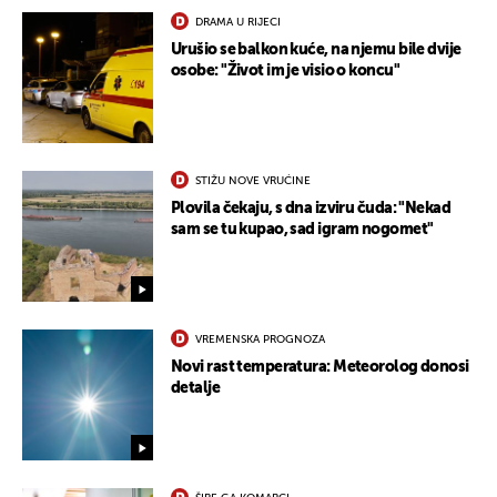
DRAMA U RIJECI
Urušio se balkon kuće, na njemu bile dvije
osobe: "Život im je visio o koncu"
STIŽU NOVE VRUĆINE
Plovila čekaju, s dna izviru čuda: "Nekad
sam se tu kupao, sad igram nogomet"
VREMENSKA PROGNOZA
Novi rast temperatura: Meteorolog donosi
detalje