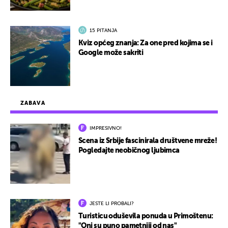
15 PITANJA
Kviz općeg znanja: Za one pred kojima se i
Google može sakriti
ZABAVA
IMPRESIVNO!
Scena iz Srbije fascinirala društvene mreže!
Pogledajte neobičnog ljubimca
JESTE LI PROBALI?
Turisticu oduševila ponuda u Primoštenu:
"Oni su puno pametniji od nas"