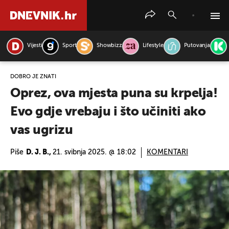
Vijesti
Sport
Showbizz
Lifestyle
Putovanja
PRETRAŽITE VIJESTI
DOBRO JE ZNATI
Oprez, ova mjesta puna su krpelja!
Evo gdje vrebaju i što učiniti ako
vas ugrizu
Piše
D. J. B.,
21. svibnja 2025. @ 18:02
KOMENTARI