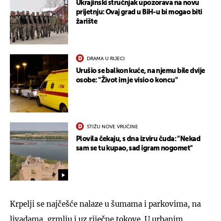
Ukrajinski stručnjak upozorava na novu
prijetnju: Ovaj grad u BiH-u bi mogao biti
žarište
DRAMA U RIJECI
Urušio se balkon kuće, na njemu bile dvije
osobe: "Život im je visio o koncu"
STIŽU NOVE VRUĆINE
Plovila čekaju, s dna izviru čuda: "Nekad
sam se tu kupao, sad igram nogomet"
Krpelji se najčešće nalaze u šumama i parkovima, na
livadama, grmlju i uz riječne tokove. U urbanim