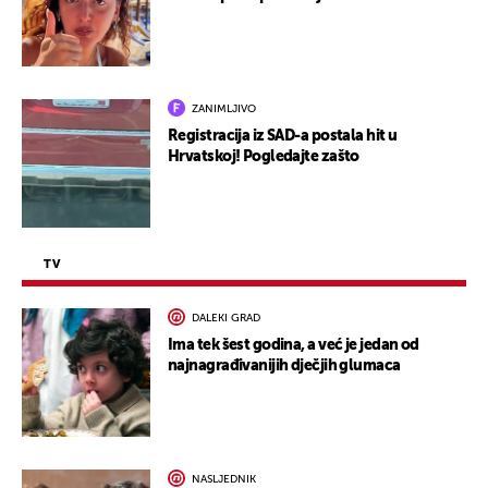
ZANIMLJIVO
Registracija iz SAD-a postala hit u
Hrvatskoj! Pogledajte zašto
TV
DALEKI GRAD
Ima tek šest godina, a već je jedan od
najnagrađivanijih dječjih glumaca
NASLJEDNIK