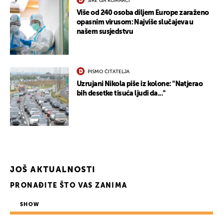
ŠIRE GA KOMARCI
Više od 240 osoba diljem Europe zaraženo
opasnim virusom: Najviše slučajeva u
našem susjedstvu
PISMO ČITATELJA
Uzrujani Nikola piše iz kolone: "Natjerao
bih desetke tisuća ljudi da..."
JOŠ AKTUALNOSTI
PRONAĐITE ŠTO VAS ZANIMA
SHOW