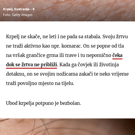
Krpelj, ilustracija - 6
Foto: Getty Images
Krpelj ne skače, ne leti i ne pada sa stabala. Svoju žrtvu
ne traži aktivno kao npr. komarac. On se popne od tla
na vršak grančice grma ili trave i tu nepomično
čeka
dok se žrtva ne približi
. Kada ga čovjek ili životinja
dotaknu, on se svojim nožicama zakači te neko vrijeme
traži povoljno mjesto na tijelu.
Ubod krpelja potpuno je bezbolan.