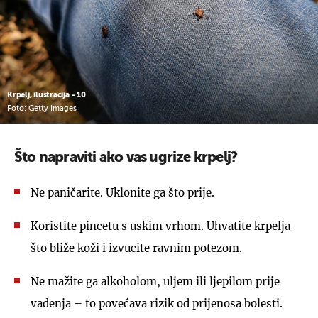
Krpelj, ilustracija - 10
Foto: Getty Images
Što napraviti ako vas ugrize krpelj?
Ne paničarite. Uklonite ga što prije.
Koristite pincetu s uskim vrhom. Uhvatite krpelja
što bliže koži i izvucite ravnim potezom.
Ne mažite ga alkoholom, uljem ili ljepilom prije
vađenja – to povećava rizik od prijenosa bolesti.