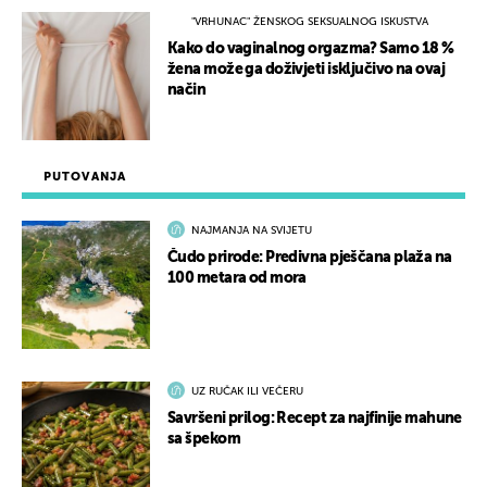
"VRHUNAC" ŽENSKOG SEKSUALNOG ISKUSTVA
Kako do vaginalnog orgazma? Samo 18 %
žena može ga doživjeti isključivo na ovaj
način
PUTOVANJA
NAJMANJA NA SVIJETU
Čudo prirode: Predivna pješčana plaža na
100 metara od mora
UZ RUČAK ILI VEČERU
Savršeni prilog: Recept za najfinije mahune
sa špekom