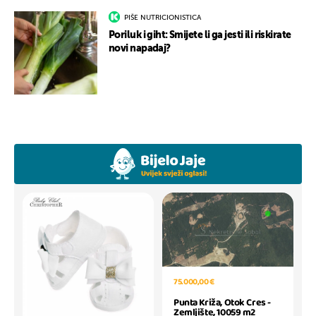
PIŠE NUTRICIONISTICA
Poriluk i giht: Smijete li ga jesti ili riskirate
novi napadaj?
75.000,00 €
Punta Križa, Otok Cres -
Zemljište, 10059 m2