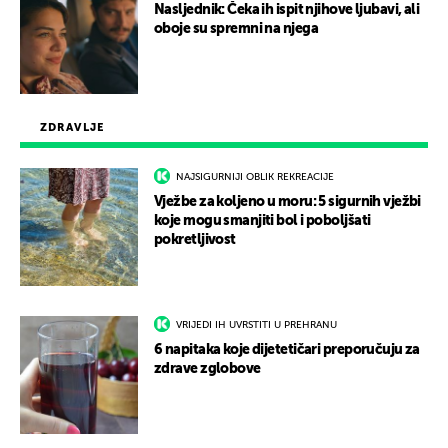
Nasljednik: Čeka ih ispit njihove ljubavi, ali
oboje su spremni na njega
ZDRAVLJE
NAJSIGURNIJI OBLIK REKREACIJE
Vježbe za koljeno u moru: 5 sigurnih vježbi
koje mogu smanjiti bol i poboljšati
pokretljivost
VRIJEDI IH UVRSTITI U PREHRANU
6 napitaka koje dijetetičari preporučuju za
zdrave zglobove