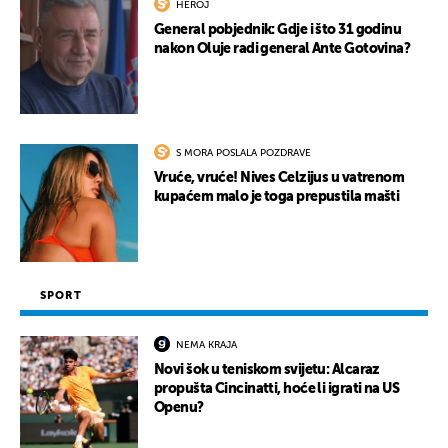
HEROJ
General pobjednik: Gdje i što 31 godinu
nakon Oluje radi general Ante Gotovina?
S MORA POSLALA POZDRAVE
Vruće, vruće! Nives Celzijus u vatrenom
kupaćem malo je toga prepustila mašti
SPORT
NEMA KRAJA
Novi šok u teniskom svijetu: Alcaraz
propušta Cincinatti, hoće li igrati na US
Openu?