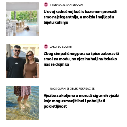
I TERASA JE SAN SNOVA!
U ovoj raskošnoj kući s bazenom pronašli
smo najelegantniju, a možda i najljepšu
bijelu kuhinju
JAKO SU SLATKI!
Zbog simpatičnog para sa špice zaboravili
smo i na modu, no njezina haljina itekako
nas se dojmila
NAJSIGURNIJI OBLIK REKREACIJE
Vježbe za koljeno u moru: 5 sigurnih vježbi
koje mogu smanjiti bol i poboljšati
pokretljivost