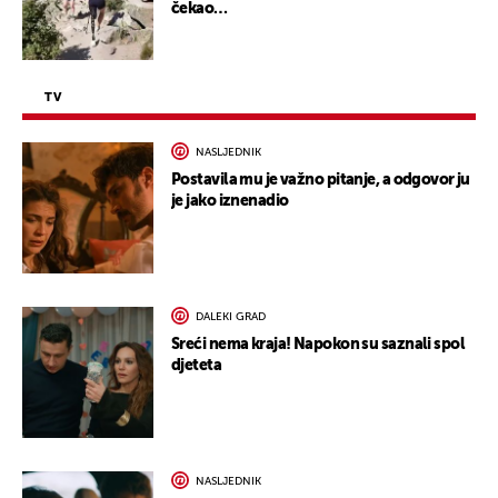
čekao…
TV
NASLJEDNIK
Postavila mu je važno pitanje, a odgovor ju
je jako iznenadio
DALEKI GRAD
Sreći nema kraja! Napokon su saznali spol
djeteta
NASLJEDNIK