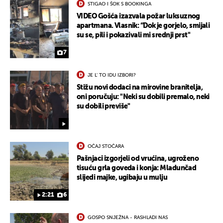
STIGAO I ŠOK S BOOKINGA
VIDEO Gošća izazvala požar luksuznog
apartmana. Vlasnik: “Dok je gorjelo, smijali
su se, pili i pokazivali mi srednji prst"
7
JE L' TO IDU IZBORI?
Stižu novi dodaci na mirovine branitelja,
oni poručuju: "Neki su dobili premalo, neki
su dobili previše"
OČAJ STOČARA
UKLJUČITE NOTIFIKACIJE
Pašnjaci izgorjeli od vrućina, ugroženo
tisuću grla goveda i konja: Mladunčad
slijedi majke, ugibaju u mulju
2:21
6
GOSPO SNJEŽNA - RASHLADI NAS