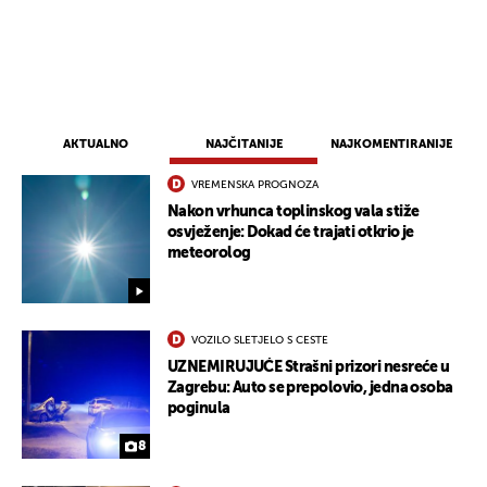
AKTUALNO
NAJČITANIJE
NAJKOMENTIRANIJE
VREMENSKA PROGNOZA
Nakon vrhunca toplinskog vala stiže
osvježenje: Dokad će trajati otkrio je
meteorolog
VOZILO SLETJELO S CESTE
UZNEMIRUJUĆE Strašni prizori nesreće u
Zagrebu: Auto se prepolovio, jedna osoba
poginula
8