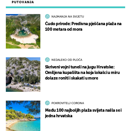
PUTOVANJA
NAJMANJA NA SVIJETU
Čudo prirode: Predivna pješčana plaža na
100 metara od mora
NEDALEKO OD PLOČA
Skriveni vojni tuneli na jugu Hrvatske:
Omiljena kupališta na koja lokalci u miru
dolaze roniti i skakati u more
POKROVITELJ CORONA
Među 100 najboljih plaža svijeta našla se i
jedna hrvatska