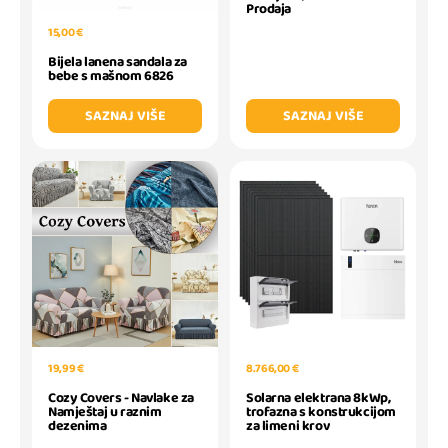
Prodaja
15,00 €
Bijela lanena sandala za
bebe s mašnom 6826
SAZNAJ VIŠE
SAZNAJ VIŠE
19,99 €
8.766,00 €
Cozy Covers - Navlake za
Solarna elektrana 8kWp,
Namještaj u raznim
trofazna s konstrukcijom
dezenima
za limeni krov