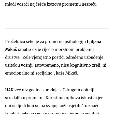
mladi vozači najčešće izazovu prometnu nesreću.
Pročelnica sekcije za prometnu psihologiju
Ljiljana
Mikuš
smatra da je riječ o moralnom problemu
društva. 'Žele vjerojatno postići određeno uzbuđenje,
užitak u vožnji. Istovremeno, nisu kognitivno zreli, ni
emocionalno ni socijalno', kaže Mikuš.
HAK već niz godina surađuje s Udrugom obitelji
stradalih u prometu. 'Koristimo njihova iskustva jer
oni su ljudi koji su na svojoj koži osjetili što znači
izgubiti nekoga svog u prometu uvjeren je voditelj