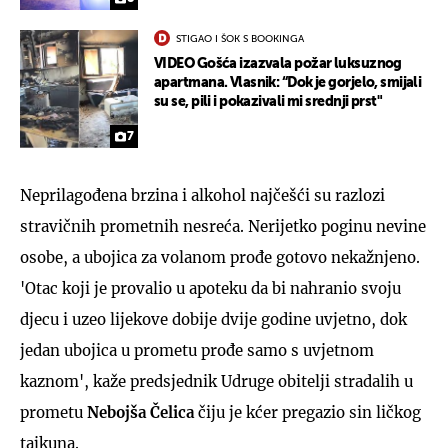
STIGAO I ŠOK S BOOKINGA
VIDEO Gošća izazvala požar luksuznog
apartmana. Vlasnik: “Dok je gorjelo, smijali
su se, pili i pokazivali mi srednji prst"
7
Neprilagođena brzina i alkohol najčešći su razlozi
stravičnih prometnih nesreća. Nerijetko poginu nevine
osobe, a ubojica za volanom prođe gotovo nekažnjeno.
'Otac koji je provalio u apoteku da bi nahranio svoju
djecu i uzeo lijekove dobije dvije godine uvjetno, dok
jedan ubojica u prometu prođe samo s uvjetnom
kaznom', kaže predsjednik Udruge obitelji stradalih u
prometu
Nebojša Čelica
čiju je kćer pregazio sin ličkog
tajkuna.