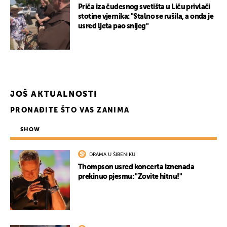
Priča iza čudesnog svetišta u Liču privlači
stotine vjernika: "Stalno se rušila, a onda je
usred ljeta pao snijeg"
JOŠ AKTUALNOSTI
PRONAĐITE ŠTO VAS ZANIMA
SHOW
DRAMA U ŠIBENIKU
Thompson usred koncerta iznenada
prekinuo pjesmu: "Zovite hitnu!"