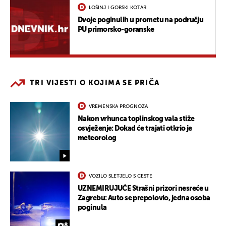
LOŠINJ I GORSKI KOTAR
Dvoje poginulih u prometu na području
PU primorsko-goranske
TRI VIJESTI O KOJIMA SE PRIČA
VREMENSKA PROGNOZA
Nakon vrhunca toplinskog vala stiže
osvježenje: Dokad će trajati otkrio je
meteorolog
VOZILO SLETJELO S CESTE
UZNEMIRUJUĆE Strašni prizori nesreće u
Zagrebu: Auto se prepolovio, jedna osoba
poginula
8