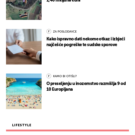
1,46 milijuna eura
ZA POSLODAVCE
Kako ispravno dati nekome otkaz i izbjeći
najčešće pogreške te sudske sporove
KAMO BI OTIŠLI?
O preseljenju u inozemstvo razmišlja 9 od
10 Europljana
LIFESTYLE