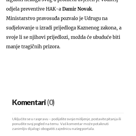
odjela preventive HAK-a
Damir Novak
.
Ministarstvo pravosuđa pozvalo je Udrugu na
sudjelovanje u izradi prijedloga Kaznenog zakona, a
svoje li se njihovi prijedlozi, možda će ubuduće biti
manje tragičnih prizora.
Komentari
(0)
Uključite se u raspravu – podijelite svoje mišljenje, postavite pitanja ili
ponudite svoj pogled na temu. Vaš komentar može potaknuti
zanimljiv dijalog i obogatiti zajednicu našeg portala.