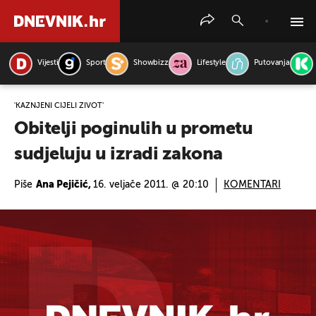
Vijesti
Sport
Showbizz
Lifestyle
Putovanja
PRETRAŽITE VIJESTI
'KAŽNJENI CIJELI ŽIVOT'
Obitelji poginulih u prometu
sudjeluju u izradi zakona
Piše
Ana Pejičić,
16. veljače 2011. @ 20:10
KOMENTARI