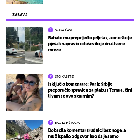
ZABAVA
SVAKA ČAST
Bahato mu prepriječio prijelaz, a ono što je
pješak napravio oduševilo je društvene
mreže
ŠTO KAŽETE?
Isključio komentare: Par iz Srbije
preporučio spravicu za plažu s Temua, čini
li vam se ovo sigurnim?
KAO IZ PIŠTOLJA
Dobacila komentar trudnici bez noge, a
muž ispalio odgovor kao da je samo