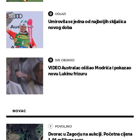
ODLAZI
Umirovila se jedna od najboljih skijašica
novog doba
SVE OBJAVIO
VIDEO Australac ošišao Modrića i pokazao
novu Lukinu frizuru
NOVAC
POVOLJNO
Dvorac u Zagorju na aukciji. Početna cijena