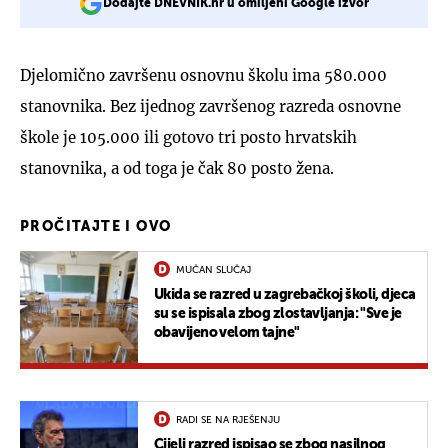
Dodajte DNEVNIK.hr u omiljeni Google izvor
Djelomično završenu osnovnu školu ima 580.000
stanovnika. Bez ijednog završenog razreda osnovne
škole je 105.000 ili gotovo tri posto hrvatskih
stanovnika, a od toga je čak 80 posto žena.
PROČITAJTE I OVO
MUČAN SLUČAJ
Ukida se razred u zagrebačkoj školi, djeca
su se ispisala zbog zlostavljanja: "Sve je
obavijeno velom tajne"
RADI SE NA RJEŠENJU
Cijeli razred ispisao se zbog nasilnog