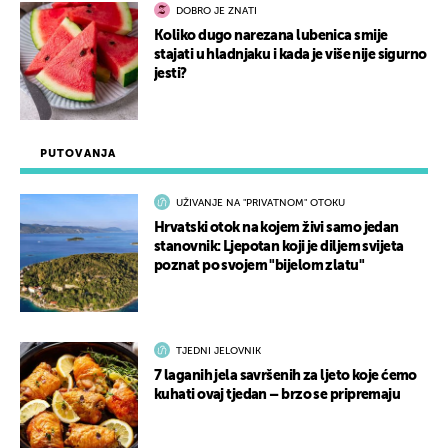
DOBRO JE ZNATI
Koliko dugo narezana lubenica smije
stajati u hladnjaku i kada je više nije sigurno
jesti?
PUTOVANJA
UŽIVANJE NA "PRIVATNOM" OTOKU
Hrvatski otok na kojem živi samo jedan
stanovnik: Ljepotan koji je diljem svijeta
poznat po svojem "bijelom zlatu"
TJEDNI JELOVNIK
7 laganih jela savršenih za ljeto koje ćemo
kuhati ovaj tjedan – brzo se pripremaju