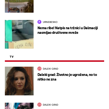
URNEBESNO
Nema ribe! Natpis na tržnici u Dalmaciji
nasmijao društvene mreže
TV
DALEKI GRAD
Daleki grad: Životno je ugrožena, no to
nitko ne zna
DALEKI GRAD