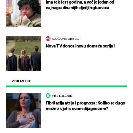
Ima tek šest godina, a već je jedan od
najnagrađivanijih dječjih glumaca
SLUČAJNA OBITELJ
Nova TV donosi novu domaću seriju!
ZDRAVLJE
PIŠE LIJEČNIK
Fibrilacija atrija i prognoza: Koliko se dugo
može živjeti s ovom dijagnozom?