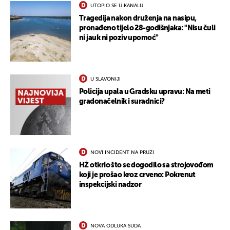
UTOPIO SE U KANALU
Tragedija nakon druženja na nasipu,
pronađeno tijelo 28-godišnjaka: "Nisu čuli
ni jauk ni poziv upomoć"
U SLAVONIJI
Policija upala u Gradsku upravu: Na meti
gradonačelnik i suradnici?
NOVI INCIDENT NA PRUZI
HŽ otkrio što se dogodilo sa strojovođom
koji je prošao kroz crveno: Pokrenut
inspekcijski nadzor
NOVA ODLUKA SUDA