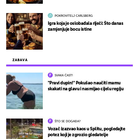
POKROVITELJ CARLSBERG
Igra koja je oslobađala riječi: Što danas
zamjenjuje bocu istine
ZABAVA
SVAKA ČAST!
"Pravi dupin!" Pokušao naučiti mamu
skakati na glavu i nasmijao cijelu regiju
ŠTO SE DOGAĐA?
Vozač izazvao kaos u Splitu, pogledajte
potez koji je zgrozio gledatelje