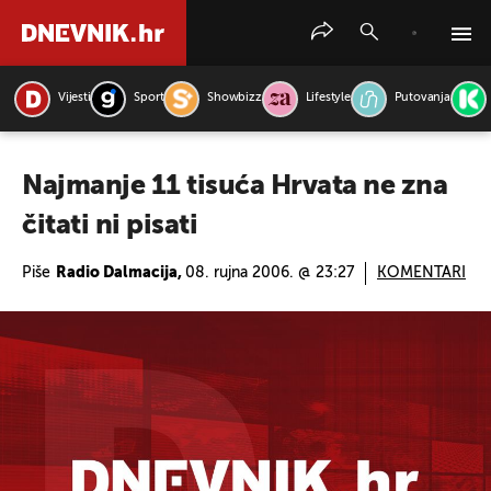
Vijesti
Sport
Showbizz
Lifestyle
Putovanja
PRETRAŽITE VIJESTI
Najmanje 11 tisuća Hrvata ne zna
čitati ni pisati
Piše
Radio Dalmacija,
08. rujna 2006. @ 23:27
KOMENTARI