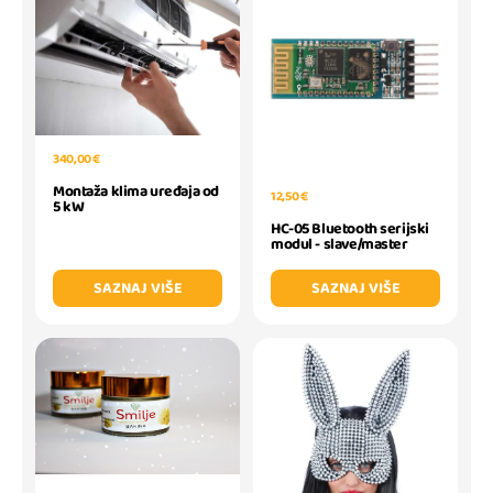
340,00 €
Montaža klima uređaja od
12,50 €
5 kW
HC-05 Bluetooth serijski
modul - slave/master
SAZNAJ VIŠE
SAZNAJ VIŠE