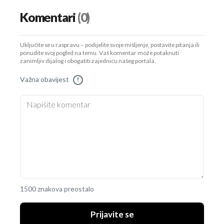
Komentari
(0)
Uključite se u raspravu – podijelite svoje mišljenje, postavite pitanja ili
ponudite svoj pogled na temu. Vaš komentar može potaknuti
zanimljiv dijalog i obogatiti zajednicu našeg portala.
Važna obavijest
!
1500 znakova preostalo
Prijavite se