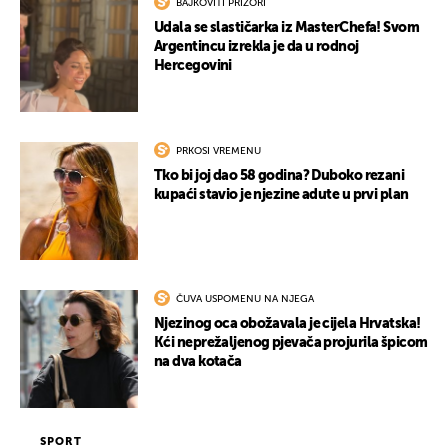
BAJKOVITI PRIZORI
Udala se slastičarka iz MasterChefa! Svom
Argentincu izrekla je da u rodnoj
Hercegovini
PRKOSI VREMENU
UKLJUČITE NOTIFIKACIJE
Tko bi joj dao 58 godina? Duboko rezani
kupaći stavio je njezine adute u prvi plan
ČUVA USPOMENU NA NJEGA
Njezinog oca obožavala je cijela Hrvatska!
Kći neprežaljenog pjevača projurila špicom
na dva kotača
SPORT