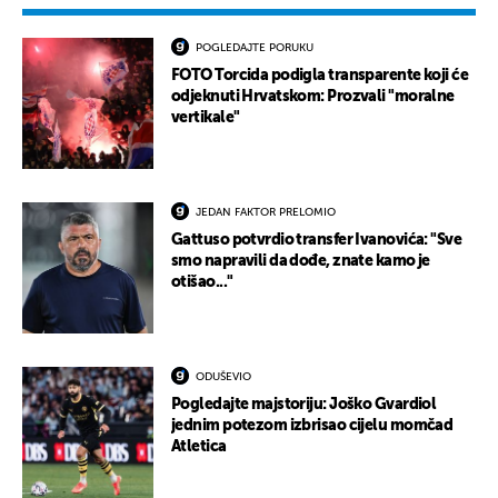
POGLEDAJTE PORUKU
FOTO Torcida podigla transparente koji će
odjeknuti Hrvatskom: Prozvali "moralne
vertikale"
JEDAN FAKTOR PRELOMIO
Gattuso potvrdio transfer Ivanovića: "Sve
smo napravili da dođe, znate kamo je
otišao..."
ODUŠEVIO
Pogledajte majstoriju: Joško Gvardiol
jednim potezom izbrisao cijelu momčad
Atletica