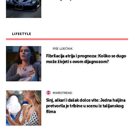
LIFESTYLE
PIŠE LIJEČNIK
Fibrilacija atrija i prognoza: Koliko se dugo
može živjeti s ovom dijagnozom?
MIKROTREND
Sinj, alkari i dašak dolce vite: Jedna haljina
pretvorila je tribine u scenu iz talijanskog
filma