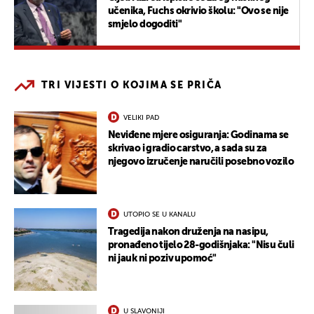
učenika, Fuchs okrivio školu: "Ovo se nije
smjelo dogoditi"
TRI VIJESTI O KOJIMA SE PRIČA
VELIKI PAD
Neviđene mjere osiguranja: Godinama se
skrivao i gradio carstvo, a sada su za
njegovo izručenje naručili posebno vozilo
UTOPIO SE U KANALU
Tragedija nakon druženja na nasipu,
pronađeno tijelo 28-godišnjaka: "Nisu čuli
ni jauk ni poziv upomoć"
U SLAVONIJI