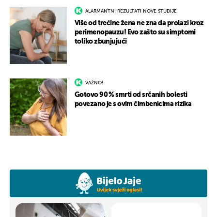
ALARMANTNI REZULTATI NOVE STUDIJE
Više od trećine žena ne zna da prolazi kroz
perimenopauzu! Evo zašto su simptomi
toliko zbunjujući
VAŽNO!
Gotovo 90 % smrti od srčanih bolesti
povezano je s ovim čimbenicima rizika