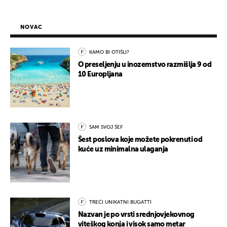
NOVAC
KAMO BI OTIŠLI?
O preseljenju u inozemstvo razmišlja 9 od
10 Europljana
SAM SVOJ ŠEF
Šest poslova koje možete pokrenuti od
kuće uz minimalna ulaganja
TREĆI UNIKATNI BUGATTI
Nazvan je po vrsti srednjovjekovnog
viteškog konja i visok samo metar